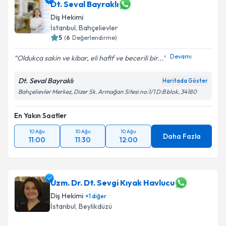
Dt. Seval Bayraklı
Diş Hekimi
İstanbul
, Bahçelievler
5
(
6
Değerlendirme)
Devamı
Oldukca sakin ve kibar, eli hafif ve becerili bir...
Dt. Seval Bayraklı
Haritada Göster
Bahçelievler Merkez, Dizer Sk. Armağan Sitesi no:1/1 D:B blok, 34180
En Yakın Saatler
10 Ağu
10 Ağu
10 Ağu
Daha Fazla
11:00
11:30
12:00
Uzm. Dr. Dt. Sevgi Kıyak Havlucu
Diş Hekimi
+
1
diğer
İstanbul
, Beylikdüzü