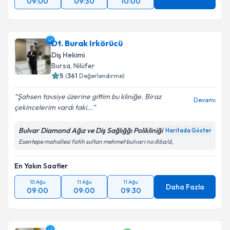
09:00
09:30
10:00
Dt. Burak Irkörücü
Diş Hekimi
Bursa
, Nilüfer
5
(
361
Değerlendirme)
Şahsen tavsiye üzerine gittim bu kliniğe. Biraz
Devamı
çekincelerim vardı taki...
Bulvar Diamond Ağız ve Diş Sağlığğı Polikliniği
Haritada Göster
Esentepe mahallesi fatih sultan mehmet bulvari no:86a/d,
En Yakın Saatler
10 Ağu
11 Ağu
11 Ağu
Daha Fazla
09:00
09:00
09:30