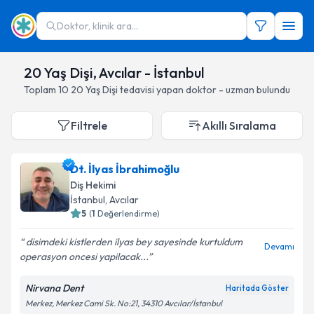
Doktor, klinik ara...
20 Yaş Dişi, Avcılar - İstanbul
Toplam
10
20 Yaş Dişi
tedavisi yapan doktor - uzman bulundu
Filtrele
Akıllı Sıralama
Dt. İlyas İbrahimoğlu
Diş Hekimi
İstanbul
, Avcılar
5
(
1
Değerlendirme)
disimdeki kistlerden ilyas bey sayesinde kurtuldum
Devamı
operasyon oncesi yapilacak...
Nirvana Dent
Haritada Göster
Merkez, Merkez Cami Sk. No:21, 34310 Avcılar/İstanbul