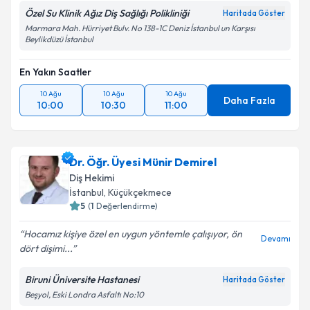
Özel Su Klinik Ağız Diş Sağlığı Polikliniği
Haritada Göster
Marmara Mah. Hürriyet Bulv. No 138-1C Deniz İstanbul un Karşısı
Beylikdüzü İstanbul
En Yakın Saatler
10 Ağu
10 Ağu
10 Ağu
Daha Fazla
10:00
10:30
11:00
Dr. Öğr. Üyesi Münir Demirel
Diş Hekimi
İstanbul
, Küçükçekmece
5
(
1
Değerlendirme)
Hocamız kişiye özel en uygun yöntemle çalışıyor, ön
Devamı
dört dişimi...
Biruni Üniversite Hastanesi
Haritada Göster
Beşyol, Eski Londra Asfaltı No:10