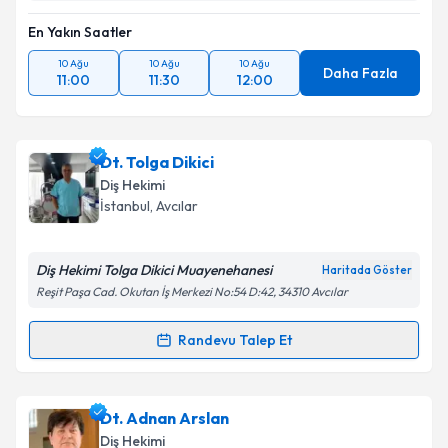
En Yakın Saatler
10 Ağu
10 Ağu
10 Ağu
Daha Fazla
11:00
11:30
12:00
Dt. Tolga Dikici
Diş Hekimi
İstanbul
, Avcılar
Diş Hekimi Tolga Dikici Muayenehanesi
Haritada Göster
Reşit Paşa Cad. Okutan İş Merkezi No:54 D:42, 34310 Avcılar
Randevu Talep Et
Randevu Takvimi Talebi
Dt. Tolga Dikici
için randevu takvimi talebi oluşturun.
Dt. Adnan Arslan
Size bu uzmandan randevu almanız için bir takvim
Diş Hekimi