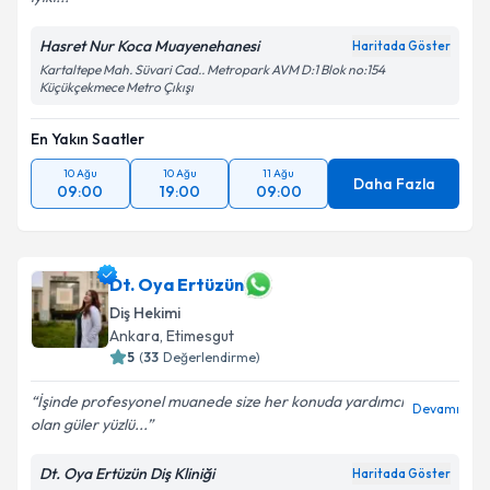
kapsamda işlenmesini kabul ediyorum.
Hasret Nur Koca Muayenehanesi
Haritada Göster
Kartaltepe Mah. Süvari Cad.. Metropark AVM D:1 Blok no:154
Takvim Talebini Gönder
Küçükçekmece Metro Çıkışı
En Yakın Saatler
10 Ağu
10 Ağu
11 Ağu
Daha Fazla
09:00
19:00
09:00
Dt. Oya Ertüzün
Diş Hekimi
Ankara
, Etimesgut
5
(
33
Değerlendirme)
İşinde profesyonel muanede size her konuda yardımcı
Devamı
olan güler yüzlü...
Dt. Oya Ertüzün Diş Kliniği
Haritada Göster