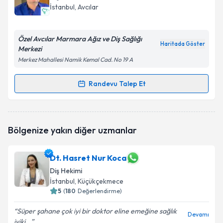
hazırlandığında e-posta ile bilgilendireceğiz.
İstanbul
, Avcılar
E-posta Adresiniz
Özel Avcılar Marmara Ağız ve Diş Sağlığı
Haritada Göster
Merkezi
Merkez Mahallesi Namik Kemal Cad. No 19 A
Kişisel verilerimin işlenmesine ilişkin
Aydınlatma
Metni
'ni okudum ve kişisel verilerimin belirtilen
Randevu Talep Et
Randevu Takvimi Talebi
kapsamda işlenmesini kabul ediyorum.
Dt. Adnan Arslan
için randevu takvimi talebi
Takvim Talebini Gönder
Bölgenize yakın diğer uzmanlar
oluşturun. Size bu uzmandan randevu almanız için bir
takvim hazırlandığında e-posta ile bilgilendireceğiz.
Dt. Hasret Nur Koca
E-posta Adresiniz
Diş Hekimi
İstanbul
, Küçükçekmece
5
(
180
Değerlendirme)
Kişisel verilerimin işlenmesine ilişkin
Aydınlatma
Süper şahane çok iyi bir doktor eline emeğine sağlık
Devamı
Metni
'ni okudum ve kişisel verilerimin belirtilen
iyiki...