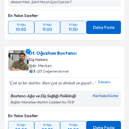
Atakent Mah. Şehit Murat Üçöz Cad.64/1
En Yakın Saatler
10 Ağu
10 Ağu
10 Ağu
Daha Fazla
10:30
11:00
11:30
Dt. Oğuzhan Bostancı
Diş Hekimi
Iğdır
, Merkez
5
(
27
Değerlendirme)
Devamı
Çok iyi bir doktor. Beni çok iyi dinledi ve gayet...
Bostancı Ağız ve Diş Sağlığı Polikliniği
Haritada Göster
Bağlar Mahallesi Atatürk Caddesi No:75/B
En Yakın Saatler
10 Ağu
10 Ağu
10 Ağu
Daha Fazla