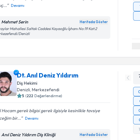
ç...
Devamı
. Mehmet Serin
Haritada Göster
aylar Mahallesi Saltak Caddesi Kayaoğlu İşhanı No:19 Kat:2
kezefendi/Denizli
Dt. Anıl Deniz Yıldırım
Diş Hekimi
Denizli
, Merkezefendi
5
(
222
Değerlendirme)
l Hocam gerek bilgisi gerek ilgisiyle kesinlikle tavsiye
eğim bir...
Devamı
 Anıl Deniz Yıldırım Diş Kliniği
Haritada Göster