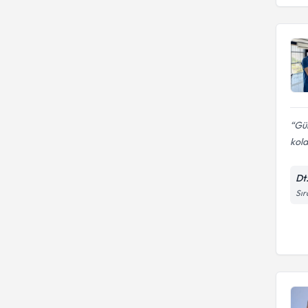
Gül
kola
Dt
Sır