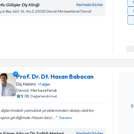
lu Gülüşler Diş Kliniği
Haritada Göster
çuk Bey, 660. Sk. No:3, 20030 Denizli Merkezefendi/Denizli
Randevu T
Prof. Dr.
Prof. Dr. Dt. Hasan Babacan
oluşturun. 
Diş Hekimi
+
1
diğer
hazırlandığ
Denizli
, Merkezefendi
5
(
10
Değerlendirme)
E-posta Ad
B
 dişlerimdeki yamukluk probleminden dolayı doktor
ışına girdiğimde Hasan beyi...
Devamı
Kişisel
okudum
e Sümer Ağız ve Diş Sağlığı Merkezi
Haritada Göster