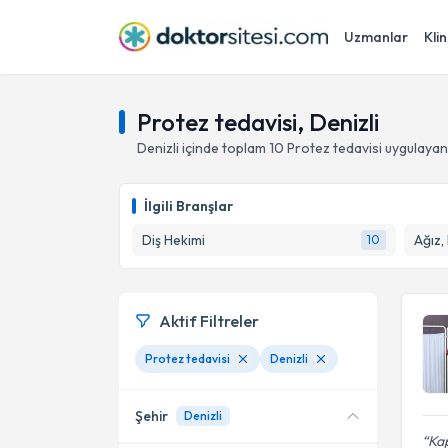
Uzmanlar
Klin
Protez tedavisi, Denizli
Denizli
içinde toplam
10
Protez tedavisi
uygulayan
İlgili Branşlar
Diş Hekimi
Ağız,
10
Aktif Filtreler
Protez tedavisi
Denizli
Şehir
Denizli
Kap