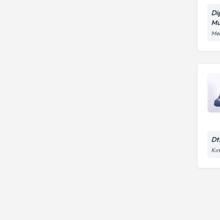
Di
Mu
Mer
Dt
Kın