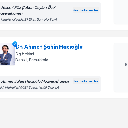
ş Hekimi Filiz Çoban Ceylan Özel
Haritada Göster
ayenehanesi
Kişisel
Randevu T
kezefendi Mah. 29 Ekim Bulv. No:96/A
okudum
işlenm
Dt. Ahmet
oluşturun. 
Dt. Ahmet Şahin Hacıoğlu
hazırlandığ
Diş Hekimi
E-posta Ad
Denizli
, Pamukkale
B
. Ahmet Şahin Hacıoğlu Muayenehanesi
Haritada Göster
Kişisel
ıklı Mahallesi 6027 Sokak No:19 Daire:4
okudum
işlenm