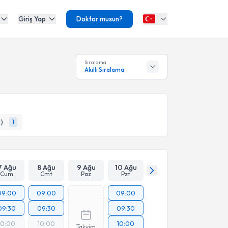
Giriş Yap
Doktor musun?
Sıralama
Akıllı Sıralama
)
1
7 Ağu
8 Ağu
9 Ağu
10 Ağu
Cum
Cmt
Paz
Pzt
09:00
09:00
09:00
09:30
09:30
09:30
10:00
10:00
10:00
Takvim