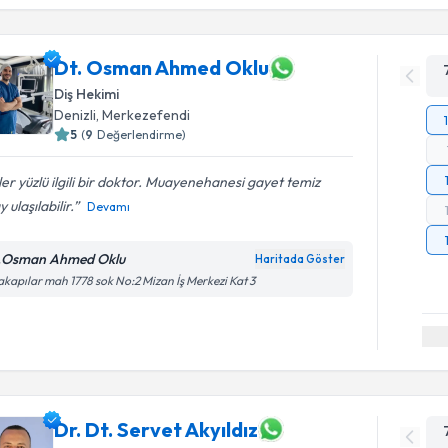
Dt. Osman Ahmed Oklu
Diş Hekimi
Denizli
, Merkezefendi
5
(
9
Değerlendirme)
er yüzlü ilgili bir doktor. Muayenehanesi gayet temiz
y ulaşılabilir.
Devamı
.Osman Ahmed Oklu
Haritada Göster
akapılar mah 1778 sok No:2 Mizan İş Merkezi Kat 3
Dr. Dt. Servet Akyıldız