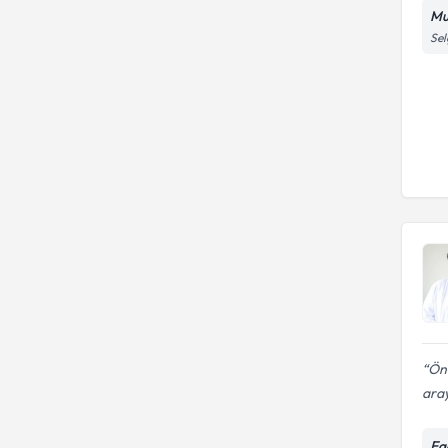
Mut
Sel
Ön
aray
Eg