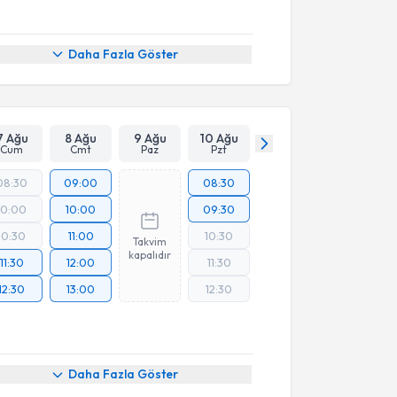
Daha Fazla Göster
7 Ağu
8 Ağu
9 Ağu
10 Ağu
Cum
Cmt
Paz
Pzt
08:30
09:00
08:30
10:00
10:00
09:30
10:30
11:00
10:30
Takvim
kapalıdır
11:30
12:00
11:30
12:30
13:00
12:30
Daha Fazla Göster