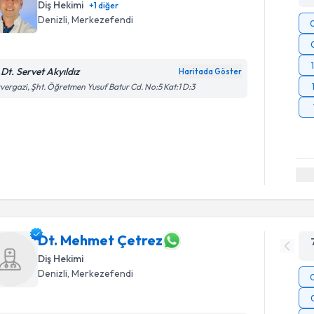
Diş Hekimi
+
1
diğer
Denizli
, Merkezefendi
.Dt. Servet Akyıldız
Haritada Göster
vergazi, Şht. Öğretmen Yusuf Batur Cd. No:5 Kat:1 D:3
Dt. Mehmet Çetrez
Diş Hekimi
Denizli
, Merkezefendi