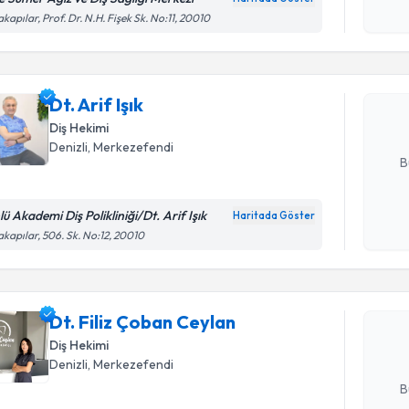
Randevu T
işlenm
akapılar, Prof. Dr. N.H. Fişek Sk. No:11, 20010
Dt. Arif Işı
uzmandan ra
Dt. Arif Işık
posta ile bi
Diş Hekimi
E-posta Ad
Denizli
, Merkezefendi
B
ü Akademi Diş Polikliniği/Dt. Arif Işık
Haritada Göster
Kişisel
Randevu T
akapılar, 506. Sk. No:12, 20010
okudum
işlenm
Dt. Filiz 
Size bu uzm
Dt. Filiz Çoban Ceylan
hazırlandığ
Diş Hekimi
Denizli
, Merkezefendi
E-posta Ad
B