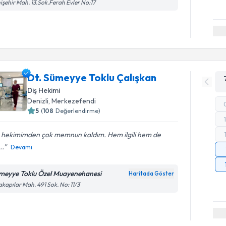
işehir Mah. 13.Sok.Ferah Evler No:17
Dt. Sümeyye Toklu Çalışkan
Diş Hekimi
Denizli
, Merkezefendi
5
(
108
Değerlendirme)
ş hekimimden çok memnun kaldım. Hem ilgili hem de
..
Devamı
meyye Toklu Özel Muayenehanesi
Haritada Göster
akapılar Mah. 491 Sok. No: 11/3