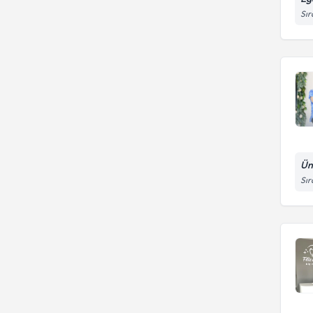
Sır
Ünl
Sır