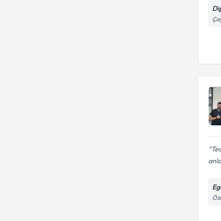
Di
Çay
Tec
anla
Eg
Öza