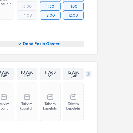
palıdır
13:00
11:30
11:30
14:00
12:00
12:00
Daha Fazla Göster
9 Ağu
10 Ağu
11 Ağu
12 Ağu
Paz
Pzt
Sal
Çar
Takvim
Takvim
Takvim
Takvim
palıdır
kapalıdır
kapalıdır
kapalıdır