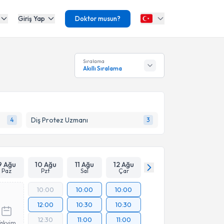
Giriş Yap
Doktor musun?
Sıralama
Akıllı Sıralama
Diş Protez Uzmanı
4
3
9 Ağu
10 Ağu
11 Ağu
12 Ağu
Paz
Pzt
Sal
Çar
10:00
10:00
10:00
12:00
10:30
10:30
12:30
11:00
11:00
Takvim