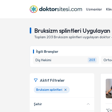
Uzmanlar
Klin
Bruksizm splintleri Uygulaya
Toplam
203
Bruksizm splintleri
uygulayan doktor 
İlgili Branşlar
Diş Hekimi
Ortod
203
Aktif Filtreler
Bruksizm splintleri
Şehir
Çok