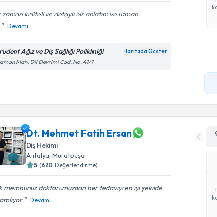
ka
 zaman kaliteli ve detaylı bir anlatım ve uzman
.
Devamı
udent Ağız ve Diş Sağlığı Polikliniği
Haritada Göster
aman Mah. Dil Devrimi Cad. No: 41/7
Dt. Mehmet Fatih Ersan
Diş Hekimi
Antalya
,
Muratpaşa
5
(
620
Değerlendirme)
k memnunuz doktorumuzdan her tedaviyi en iyi şekilde
ka
amlıyor.
Devamı