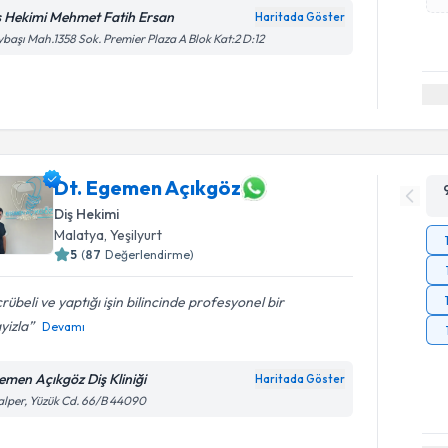
ş Hekimi Mehmet Fatih Ersan
Haritada Göster
başı Mah.1358 Sok. Premier Plaza A Blok Kat:2 D:12
Dt. Egemen Açıkgöz
Diş Hekimi
Malatya
,
Yeşilyurt
5
(
87
Değerlendirme)
rübeli ve yaptığı işin bilincinde profesyonel bir
yizla
Devamı
emen Açıkgöz Diş Kliniği
Haritada Göster
lper, Yüzük Cd. 66/B 44090