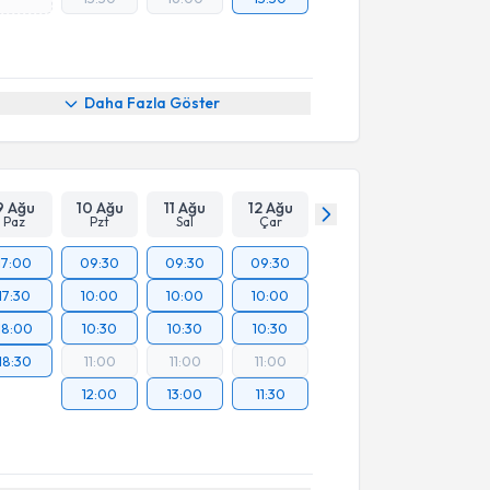
Daha Fazla Göster
9 Ağu
10 Ağu
11 Ağu
12 Ağu
Paz
Pzt
Sal
Çar
17:00
09:30
09:30
09:30
17:30
10:00
10:00
10:00
18:00
10:30
10:30
10:30
18:30
11:00
11:00
11:00
12:00
13:00
11:30