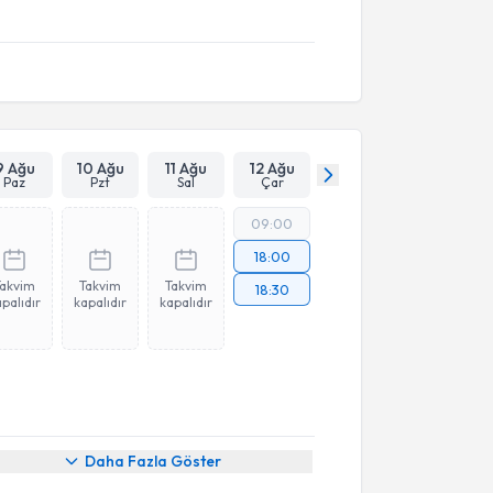
9 Ağu
10 Ağu
11 Ağu
12 Ağu
Paz
Pzt
Sal
Çar
09:00
18:00
Takvim
Takvim
Takvim
18:30
palıdır
kapalıdır
kapalıdır
Daha Fazla Göster