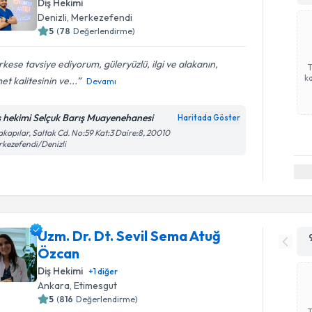
Diş Hekimi
Denizli
,
Merkezefendi
5
(
78
Değerlendirme)
kese tavsiye ediyorum, güleryüzlü, ilgi ve alakanın,
ka
et kalitesinin ve...
Devamı
ş hekimi Selçuk Barış Muayenehanesi
Haritada Göster
akapılar, Saltak Cd. No:59 Kat:3 Daire:8, 20010
kezefendi/Denizli
Uzm. Dr. Dt. Sevil Sema Atuğ
Özcan
Diş Hekimi
+
1
diğer
Ankara
,
Etimesgut
5
(
816
Değerlendirme)