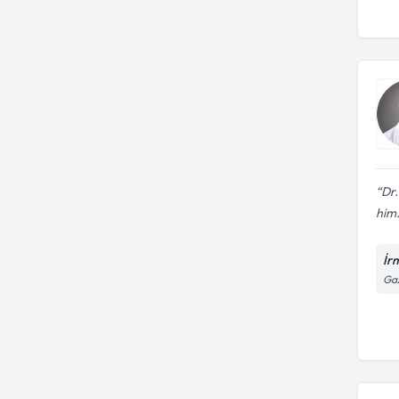
Dr.
him.
İr
Gaz