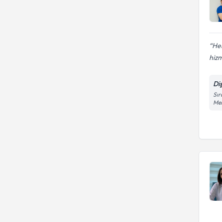
Her
hizm
Di
Sır
Mer