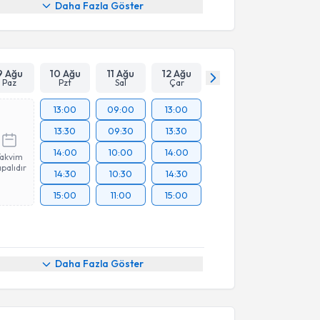
Daha Fazla Göster
9 Ağu
10 Ağu
11 Ağu
12 Ağu
Paz
Pzt
Sal
Çar
13:00
09:00
13:00
13:30
09:30
13:30
14:00
10:00
14:00
Takvim
palıdır
14:30
10:30
14:30
15:00
11:00
15:00
Daha Fazla Göster