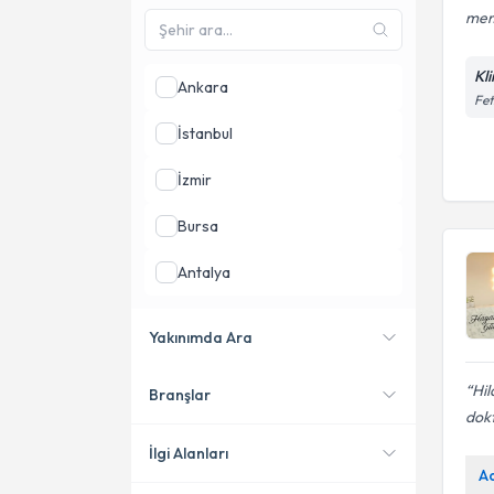
memn
Kli
Ankara
Fet
İstanbul
İzmir
Bursa
Antalya
Adana
Yakınımda Ara
Aydın
Hil
Branşlar
Konumuma yakın uzmanları
dokt
göster
İlgi Alanları
A