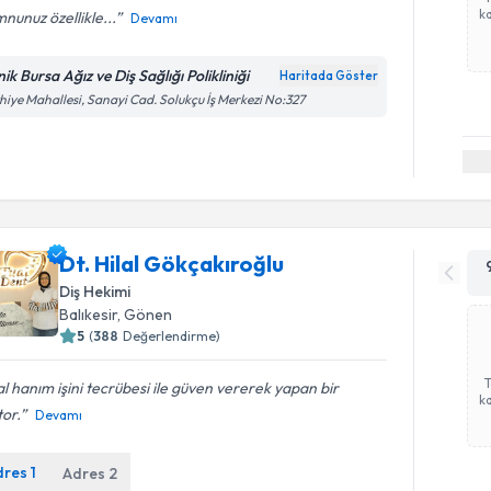
ka
unuz özellikle...
Devamı
nik Bursa Ağız ve Diş Sağlığı Polikliniği
Haritada Göster
hiye Mahallesi, Sanayi Cad. Solukçu İş Merkezi No:327
Dt. Hilal Gökçakıroğlu
Diş Hekimi
Balıkesir
,
Gönen
5
(
388
Değerlendirme)
al hanım işini tecrübesi ile güven vererek yapan bir
ka
or.
Devamı
dres
1
Adres
2