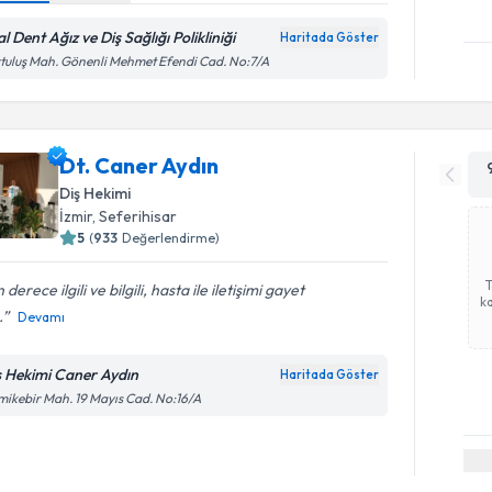
l Dent Ağız ve Diş Sağlığı Polikliniği
Haritada Göster
tuluş Mah. Gönenli Mehmet Efendi Cad. No:7/A
Dt. Caner Aydın
Diş Hekimi
İzmir
,
Seferihisar
5
(
933
Değerlendirme)
 derece ilgili ve bilgili, hasta ile iletişimi gayet
ka
.
Devamı
ş Hekimi Caner Aydın
Haritada Göster
ikebir Mah. 19 Mayıs Cad. No:16/A