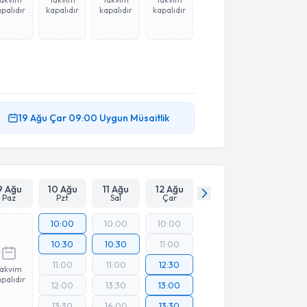
palıdır
kapalıdır
kapalıdır
kapalıdır
19 Ağu
Çar
09:00
Uygun Müsaitlik
9 Ağu
10 Ağu
11 Ağu
12 Ağu
Paz
Pzt
Sal
Çar
10:00
10:00
10:00
10:30
10:30
11:00
11:00
11:00
12:30
Takvim
palıdır
12:00
13:30
13:00
13:30
16:00
13:30