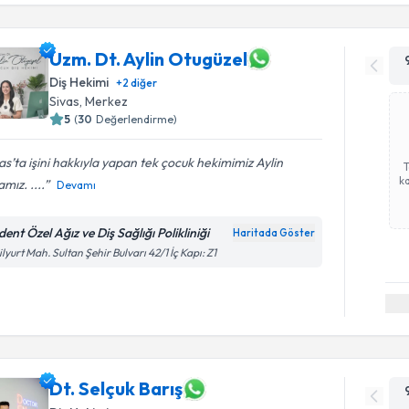
Uzm. Dt. Aylin Otugüzel
Diş Hekimi
+
2
diğer
Sivas
,
Merkez
5
(
30
Değerlendirme)
as’ta işini hakkıyla yapan tek çocuk hekimimiz Aylin
ka
mız. ....
Devamı
ent Özel Ağız ve Diş Sağlığı Polikliniği
Haritada Göster
ilyurt Mah. Sultan Şehir Bulvarı 42/1 İç Kapı: Z1
Dt. Selçuk Barış