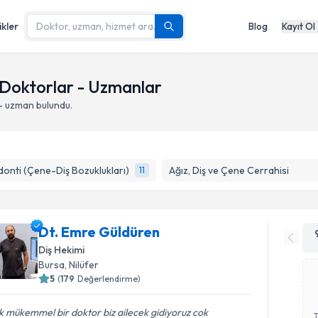
ikler
Blog
Kayıt Ol
n Doktorlar - Uzmanlar
- uzman bulundu.
onti (Çene-Diş Bozuklukları)
Ağız, Diş ve Çene Cerrahisi
11
Dt. Emre Güldüren
Diş Hekimi
Bursa
,
Nilüfer
5
(
179
Değerlendirme)
 mükemmel bir doktor biz ailecek gidiyoruz cok