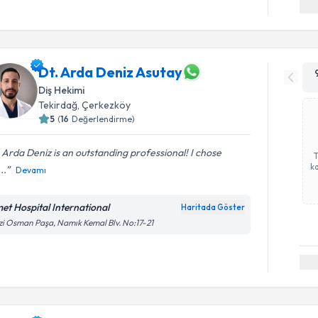
Dt. Arda Deniz Asutay
Diş Hekimi
Tekirdağ
,
Çerkezköy
5
(
16
Değerlendirme)
 Arda Deniz is an outstanding professional! I chose
ka
..
Devamı
met Hospital International
Haritada Göster
i Osman Paşa, Namık Kemal Blv. No:17-21