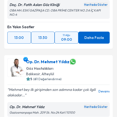
Doç. Dr. Fatih Aslan Göz Kliniği
Haritada Göster
OBA MH. ESKİ GAZİPAŞA CD. OBA PRİME CENTER NO.3 A İÇ KAPI
NO.4
En Yakın Saatler
11 Ağu
13:00
13:30
Daha Fazla
09:00
Op. Dr. Mehmet Yıldız
Göz Hastalıkları
Balıkesir
,
Altıeylül
5
(
61
Değerlendirme)
Mehmet bey ilk girişimden son adımına kadar çok ilgili
Devamı
alakadar...
Op. Dr. Mehmet Yıldız
Haritada Göster
Gaziosmanpaşa Mah. 209 Sk. No:24 Kat:1 10100