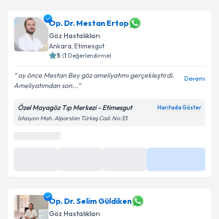
Op. Dr. Ayhan Önal
için randevu takvimi talebi
oluşturun. Size bu uzmandan randevu almanız için bir
takvim hazırlandığında e-posta ile bilgilendireceğiz.
Op. Dr. Mestan Ertop
Göz Hastalıkları
E-posta Adresiniz
Ankara
,
Etimesgut
5
(
1
Değerlendirme)
ay önce Mestan Bey göz ameliyatımı gerçekleştirdi.
Devamı
Ameliyatımdan son...
Kişisel verilerimin işlenmesine ilişkin
Aydınlatma
Metni
'ni okudum ve kişisel verilerimin belirtilen
Özel Mayagöz Tıp Merkezi - Etimesgut
Haritada Göster
kapsamda işlenmesini kabul ediyorum.
İstasyon Mah. Alparslan Türkeş Cad. No:33
Takvim Talebini Gönder
Op. Dr. Selim Güldiken
Göz Hastalıkları