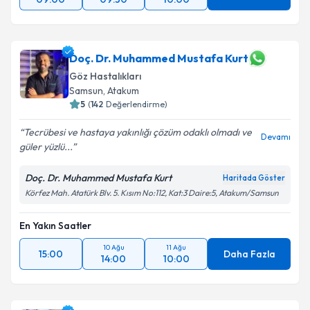
Doç. Dr. Muhammed Mustafa Kurt
Göz Hastalıkları
Samsun
,
Atakum
5
(
142
Değerlendirme)
Tecrübesi ve hastaya yakınlığı çözüm odaklı olmadı ve
Devamı
güler yüzlü...
Doç. Dr. Muhammed Mustafa Kurt
Haritada Göster
Körfez Mah. Atatürk Blv. 5. Kısım No:112, Kat:3 Daire:5, Atakum/Samsun
En Yakın Saatler
10 Ağu
11 Ağu
15:00
Daha Fazla
14:00
10:00