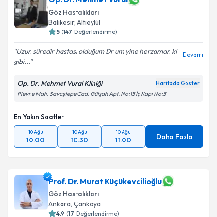
Göz Hastalıkları
Balıkesir
,
Altıeylül
5
(
147
Değerlendirme)
Uzun süredir hastası olduğum Dr um yine herzaman ki
Devamı
gibi...
Op. Dr. Mehmet Vural Kliniği
Haritada Göster
Plevne Mah. Savaştepe Cad. Gülşah Apt. No:15 İç Kapı No:3
En Yakın Saatler
10 Ağu
10 Ağu
10 Ağu
Daha Fazla
10:00
10:30
11:00
Prof. Dr. Murat Küçükevcilioğlu
Göz Hastalıkları
Ankara
,
Çankaya
4.9
(
17
Değerlendirme)