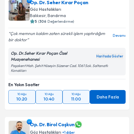
Op. Dr. Seher Kırar Poçan
Göz Hastalıkları
Balıkesir
,
Bandırma
5
(
306
Değerlendirme)
Çok memnun kaldım zaten sürekli işlem yaptırdığım
Devamı
bir doktor
Op. Dr.Seher Kırar Poçan Özel
Haritada Göster
Muayenehanesi
Paşakent Mah. Şehit Hüseyin Süzener Cad. 1061 Sok. Saltanatlı
Konakları
En Yakın Saatler
10 Ağu
10 Ağu
10 Ağu
Daha Fazla
10:20
10:40
11:00
Op. Dr. Birol Coşkun
Göz Hastalıkları
+
1
diğer