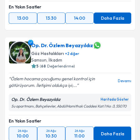
En Yakın Saatler
13:00
13:30
14:00
Daha Fazla
Op. Dr. Özlem Beyazyıldız
Göz Hastalıkları
+
2
diğer
Samsun
,
İlkadım
5
(
68
Değerlendirme)
Özlem hocama çocuğumu genel kontrol için
Devamı
götürüyorum. İletişimi oldukça iyi;...
Op. Dr. Özlem Beyazyıldız
Haritada Göster
Su apartmanı, Bahçelievler, AbdülHamithak Caddesi Kat:1 No :3, 55070
En Yakın Saatler
26 Ağu
26 Ağu
26 Ağu
Daha Fazla
10:00
10:30
11:00