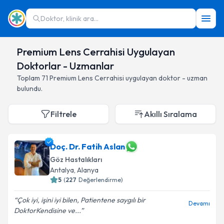
Doktor, klinik ara...
Premium Lens Cerrahisi Uygulayan
Doktorlar - Uzmanlar
Toplam
71
Premium Lens Cerrahisi
uygulayan doktor - uzman
bulundu.
Filtrele
Akıllı Sıralama
Doç. Dr. Fatih Aslan
Göz Hastalıkları
Antalya
,
Alanya
5
(
227
Değerlendirme)
Çok iyi, işini iyi bilen, Patientene saygılı bir
Devamı
DoktorKendisine ve...