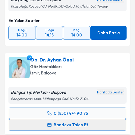
Kozyatağı, Kocayol Cd. No:19, 34742 Kadıköy/İstanbul, Turkey
En Yakın Saatler
11 Ağu
11 Ağu
18 Ağu
Daha Fazla
14:00
14:15
14:00
Op. Dr. Ayhan Önal
Göz Hastalıkları
İzmir
,
Balçova
Batıgöz Tıp Merkezi - Balçova
Haritada Göster
Bahçelerarası Mah. Mithatpaşa Cad. No:36 Z-04
0 (850) 474 90 75
Randevu Takvimi Talebi
Randevu Talep Et