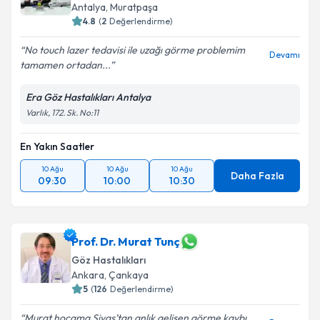
Antalya
,
Muratpaşa
4.8
(
2
Değerlendirme)
No touch lazer tedavisi ile uzağı görme problemim
Devamı
tamamen ortadan...
Era Göz Hastalıkları Antalya
Varlık, 172. Sk. No:11
En Yakın Saatler
10 Ağu
10 Ağu
10 Ağu
Daha Fazla
09:30
10:00
10:30
Prof. Dr. Murat Tunç
Göz Hastalıkları
Ankara
,
Çankaya
5
(
126
Değerlendirme)
Murat hocama Sivas’tan anlık gelişen görme kaybı