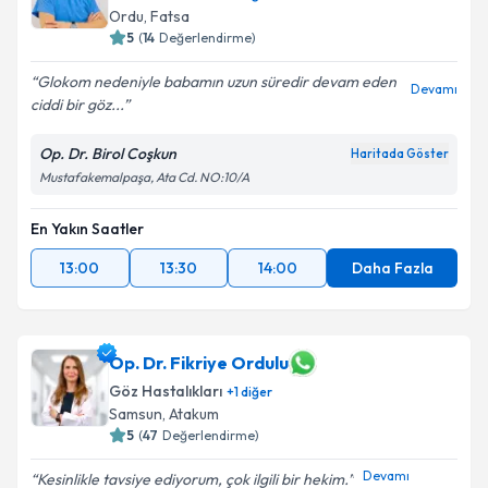
Ordu
,
Fatsa
5
(
14
Değerlendirme)
Glokom nedeniyle babamın uzun süredir devam eden
Devamı
ciddi bir göz...
Op. Dr. Birol Coşkun
Haritada Göster
Mustafakemalpaşa, Ata Cd. NO:10/A
En Yakın Saatler
13:00
13:30
14:00
Daha Fazla
Op. Dr. Fikriye Ordulu
Göz Hastalıkları
+
1
diğer
Samsun
,
Atakum
5
(
47
Değerlendirme)
Devamı
Kesinlikle tavsiye ediyorum, çok ilgili bir hekim.