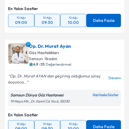
En Yakın Saatler
10 Ağu
10 Ağu
10 Ağu
Daha Fazla
09:00
09:30
10:00
Op. Dr. Murat Ayan
Göz Hastalıkları
Samsun
,
İlkadım
4.9
(
35
Değerlendirme)
Op. Dr. Murat AYAN dan geçirmiş olduğumuz süreç
Devamı
boyunca...
Samsun Dünya Göz Hastanesi
Haritada Göster
19 Mayıs Mh., Dr. Kamil Cd. No:6, 55030
En Yakın Saatler
10 Ağu
10 Ağu
10 Ağu
Daha Fazla
09:00
09:30
10:00