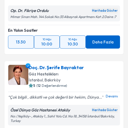
Op. Dr. Fikriye Ordulu
Haritada Göster
Mimar Sinan Mah. 144 Sokak No:33 Albayrak Apartmanı Kat :2 Daire :7
En Yakın Saatler
10 Ağu
10 Ağu
13:30
Daha Fazla
10:00
10:30
Doç. Dr. Şerife Bayraktar
Göz Hastalıkları
İstanbul
,
Bakırköy
5
(
12
Değerlendirme)
Devamı
Çok bilgili , dikkatli ve çok değerli bir hekim, Dünya...
Özel Dünya Göz Hastanesi Ataköy
Haritada Göster
No: (Yeşilköy-, Ataköy 1., Sahil Yolu Cd. No:18, 34158 İstanbul/Bakırköy,
Turkey