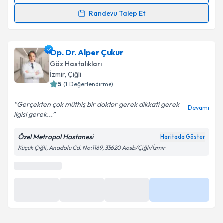
Randevu Talep Et
Takvim Talebini Gönder
Prof. Dr. Ercüment Bozkurt
için randevu takvimi
talebi oluşturun. Size bu uzmandan randevu almanız
Op. Dr. Alper Çukur
için bir takvim hazırlandığında e-posta ile
bilgilendireceğiz.
Göz Hastalıkları
İzmir
,
Çiğli
E-posta Adresiniz
5
(
1
Değerlendirme)
Gerçekten çok müthiş bir doktor gerek dikkati gerek
Devamı
ilgisi gerek...
Kişisel verilerimin işlenmesine ilişkin
Aydınlatma
Özel Metropol Hastanesi
Haritada Göster
Metni
'ni okudum ve kişisel verilerimin belirtilen
Küçük Çiğli, Anadolu Cd. No:1169, 35620 Aosb/Çiğli/İzmir
kapsamda işlenmesini kabul ediyorum.
Takvim Talebini Gönder