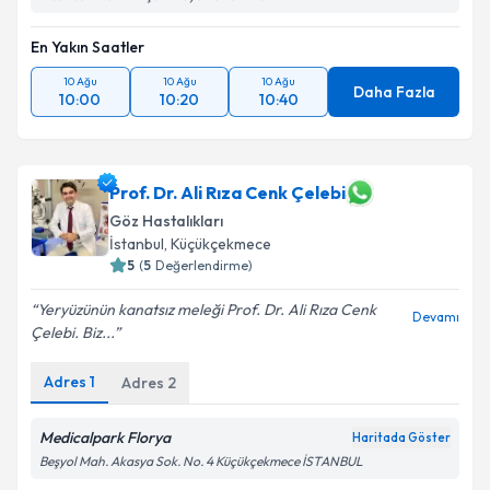
En Yakın Saatler
10 Ağu
10 Ağu
10 Ağu
Daha Fazla
10:00
10:20
10:40
Prof. Dr. Ali Rıza Cenk Çelebi
Göz Hastalıkları
İstanbul
,
Küçükçekmece
5
(
5
Değerlendirme)
Yeryüzünün kanatsız meleği Prof. Dr. Ali Rıza Cenk
Devamı
Çelebi. Biz...
Adres
1
Adres
2
Medicalpark Florya
Haritada Göster
Beşyol Mah. Akasya Sok. No. 4 Küçükçekmece İSTANBUL