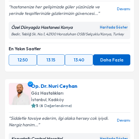
hastanenize her gelişimizde güler yüzünüzle ve
Devamı
yerinde tespitlerinizle gözlerimizin güvencesi...
Özel Dünyagöz Hastanesi Konya
Haritada Göster
Bedir, Tebliğ Sk. No:1, 42100 Horozluhan OSB/Selçuklu/Konya, Turkey
En Yakın Saatler
12:50
13:15
13:40
Daha Fazla
Op. Dr. Nuri Ceyhan
Göz Hastalıkları
İstanbul
,
Kadıköy
5
(
6
Değerlendirme)
Siddetle tavsiye ederim, ilgi alaka hersey cok iyiydi.
Devamı
Nergiz hanim...
Kozyatağı Central Hospital
Haritada Göster