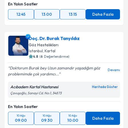
En Yakın Saatler
12:45
13:00
13:15
Daha Fazla
Doç. Dr. Burak Tanyıldız
Göz Hastalıkları
İstanbul
,
Kartal
4.8
(
6
Değerlendirme)
Doktorum Burak bey Uzun zamandır yaşadığım göz
Devamı
problemimde çok yardımcı...
Acıbadem Kartal Hastanesi
Haritada Göster
Çavuşoğlu, Sanayi Cd. No:1, 34873
En Yakın Saatler
10 Ağu
10 Ağu
10 Ağu
Daha Fazla
09:00
09:30
10:00