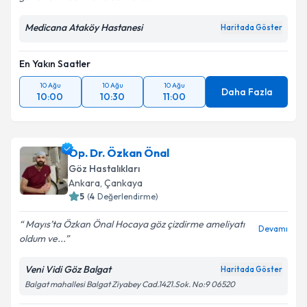
Medicana Ataköy Hastanesi
Haritada Göster
En Yakın Saatler
10 Ağu
10 Ağu
10 Ağu
Daha Fazla
10:00
10:30
11:00
Op. Dr. Özkan Önal
Göz Hastalıkları
Ankara
,
Çankaya
5
(
4
Değerlendirme)
Mayıs’ta Özkan Önal Hocaya göz çizdirme ameliyatı
Devamı
oldum ve...
Veni Vidi Göz Balgat
Haritada Göster
Balgat mahallesi Balgat Ziyabey Cad.1421.Sok. No:9 06520