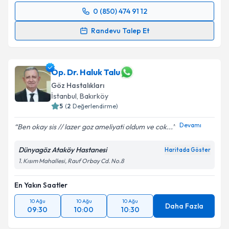
0 (850) 474 91 12
Randevu Takvimi Talebi
Randevu Talep Et
Prof. Dr. Ali Rıza Cenk Çelebi
için randevu takvimi
talebi oluşturun. Size bu uzmandan randevu almanız
için bir takvim hazırlandığında e-posta ile
Op. Dr. Haluk Talu
bilgilendireceğiz.
Göz Hastalıkları
İstanbul
,
Bakırköy
E-posta Adresiniz
5
(
2
Değerlendirme)
Devamı
Ben okay sis // lazer goz ameliyati oldum ve cok...
Dünyagöz Ataköy Hastanesi
Haritada Göster
Kişisel verilerimin işlenmesine ilişkin
Aydınlatma
1. Kısım Mahallesi, Rauf Orbay Cd. No.8
Metni
'ni okudum ve kişisel verilerimin belirtilen
kapsamda işlenmesini kabul ediyorum.
En Yakın Saatler
10 Ağu
10 Ağu
10 Ağu
Takvim Talebini Gönder
Daha Fazla
09:30
10:00
10:30