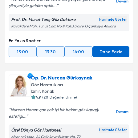
Devamı
şikayetiyle geldim optik...
Prof. Dr. Murat Tunç Göz Doktoru
Haritada Göster
Kavakdere Mah. Tunus Cad. No:9 Kat:3 Daire:13 Çankaya Ankara
En Yakın Saatler
13:00
13:30
14:00
Daha Fazla
Op. Dr. Nurcan Gürkaynak
Göz Hastalıkları
İzmir
,
Konak
4.9
(
20
Değerlendirme)
Nurcan Hanım çok çok iyi bir hekim göz kapağı
Devamı
estetiği...
Özel Dünya Göz Hastanesi
Haritada Göster
Alsancak Mah. Ali Çetinkaya Bulvarı No. 79