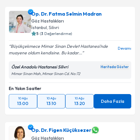
Op. Dr. Fatma Selmin Madran
Göz Hastalıkları
İstanbul
,
Silivri
5
(
3
Değerlendirme)
Büyükçekmece Mimar Sinan Devlet Hastanesi’nde
Devamı
muayene oldum kendisine. Bu kadar...
Özel Anadolu Hastanesi Silivri
Haritada Göster
Mimar Sinan Mah, Mimar Sinan Cd. No:72
En Yakın Saatler
10 Ağu
10 Ağu
10 Ağu
Daha Fazla
13:00
13:10
13:20
Op. Dr. Figen Küçüksezer
Göz Hastalıkları