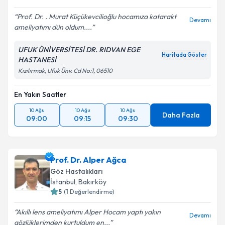
Prof. Dr. . Murat Küçükevcilioğlu hocamıza katarakt
Devamı
ameliyatımı dün oldum....
UFUK ÜNİVERSİTESİ DR. RIDVAN EGE
Haritada Göster
HASTANESİ
Kızılırmak, Ufuk Ünv. Cd No:1, 06510
En Yakın Saatler
10 Ağu
10 Ağu
10 Ağu
Daha Fazla
09:00
09:15
09:30
Prof. Dr. Alper Ağca
Göz Hastalıkları
İstanbul
,
Bakırköy
5
(
1
Değerlendirme)
Akıllı lens ameliyatımı Alper Hocam yaptı yakın
Devamı
gözlüklerimden kurtuldum en...