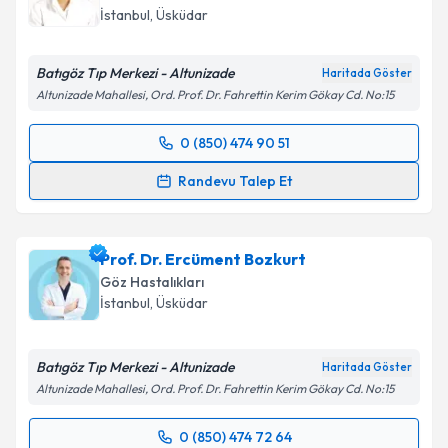
İstanbul
,
Üsküdar
Batıgöz Tıp Merkezi - Altunizade
Haritada Göster
Altunizade Mahallesi, Ord. Prof. Dr. Fahrettin Kerim Gökay Cd. No:15
0 (850) 474 90 51
Randevu Takvimi Talebi
Randevu Talep Et
Op. Dr. Figen Küçüksezer
için randevu takvimi talebi
oluşturun. Size bu uzmandan randevu almanız için bir
Prof. Dr. Ercüment Bozkurt
takvim hazırlandığında e-posta ile bilgilendireceğiz.
Göz Hastalıkları
E-posta Adresiniz
İstanbul
,
Üsküdar
Batıgöz Tıp Merkezi - Altunizade
Haritada Göster
Altunizade Mahallesi, Ord. Prof. Dr. Fahrettin Kerim Gökay Cd. No:15
Kişisel verilerimin işlenmesine ilişkin
Aydınlatma
Metni
'ni okudum ve kişisel verilerimin belirtilen
0 (850) 474 72 64
kapsamda işlenmesini kabul ediyorum.
Randevu Takvimi Talebi