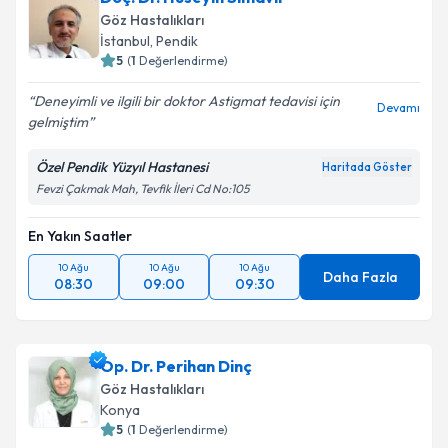
Göz Hastalıkları
İstanbul
,
Pendik
5
(
1
Değerlendirme)
Deneyimli ve ilgili bir doktor Astigmat tedavisi için
Devamı
gelmiştim
Özel Pendik Yüzyıl Hastanesi
Haritada Göster
Fevzi Çakmak Mah, Tevfik İleri Cd No:105
En Yakın Saatler
10 Ağu
10 Ağu
10 Ağu
Daha Fazla
08:30
09:00
09:30
Op. Dr. Perihan Dinç
Göz Hastalıkları
Konya
5
(
1
Değerlendirme)