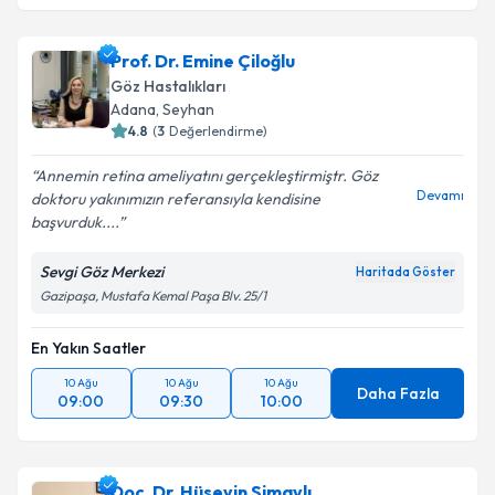
Prof. Dr. Emine Çiloğlu
Göz Hastalıkları
Adana
,
Seyhan
4.8
(
3
Değerlendirme)
Annemin retina ameliyatını gerçekleştirmiştr. Göz
Devamı
doktoru yakınımızın referansıyla kendisine
başvurduk....
Sevgi Göz Merkezi
Haritada Göster
Gazipaşa, Mustafa Kemal Paşa Blv. 25/1
En Yakın Saatler
10 Ağu
10 Ağu
10 Ağu
Daha Fazla
09:00
09:30
10:00
Doç. Dr. Hüseyin Simavlı