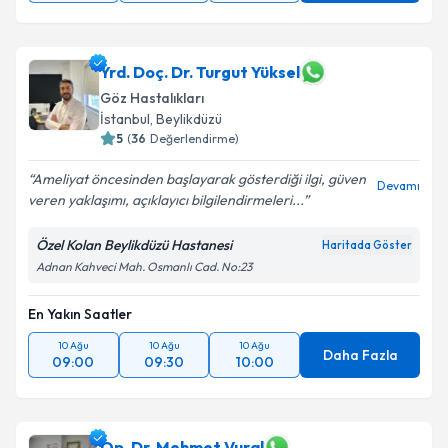
Yrd. Doç. Dr. Turgut Yüksel
Göz Hastalıkları
İstanbul
,
Beylikdüzü
5
(
36
Değerlendirme)
Ameliyat öncesinden başlayarak gösterdiği ilgi, güven
Devamı
veren yaklaşımı, açıklayıcı bilgilendirmeleri...
Özel Kolan Beylikdüzü Hastanesi
Haritada Göster
Adnan Kahveci Mah. Osmanlı Cad. No:23
En Yakın Saatler
10 Ağu
10 Ağu
10 Ağu
Daha Fazla
09:00
09:30
10:00
Op. Dr. Mehmet Vural