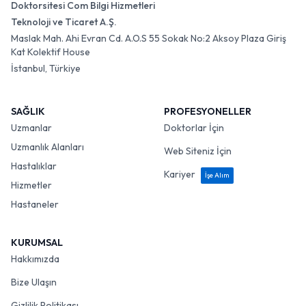
Doktorsitesi Com Bilgi Hizmetleri
Teknoloji ve Ticaret A.Ş.
Maslak Mah. Ahi Evran Cd. A.O.S 55 Sokak No:2 Aksoy Plaza Giriş
Kat Kolektif House
İstanbul, Türkiye
SAĞLIK
PROFESYONELLER
Uzmanlar
Doktorlar İçin
Uzmanlık Alanları
Web Siteniz İçin
Hastalıklar
Kariyer
İşe Alım
Hizmetler
Hastaneler
KURUMSAL
Hakkımızda
Bize Ulaşın
Gizlilik Politikası