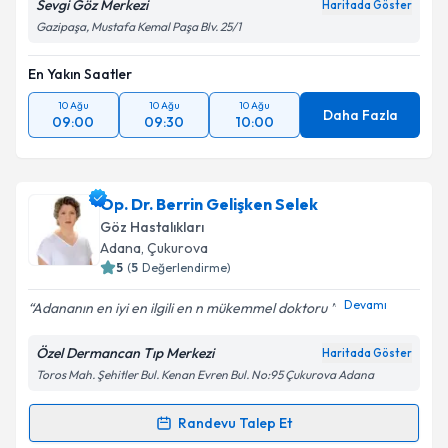
Sevgi Göz Merkezi
Haritada Göster
Gazipaşa, Mustafa Kemal Paşa Blv. 25/1
En Yakın Saatler
10 Ağu
10 Ağu
10 Ağu
Daha Fazla
09:00
09:30
10:00
Op. Dr. Berrin Gelişken Selek
Göz Hastalıkları
Adana
, Çukurova
5
(
5
Değerlendirme)
Devamı
Adananın en iyi en ilgili en n mükemmel doktoru ️️️
Özel Dermancan Tıp Merkezi
Haritada Göster
Toros Mah. Şehitler Bul. Kenan Evren Bul. No:95 Çukurova Adana
Randevu Talep Et
Randevu Takvimi Talebi