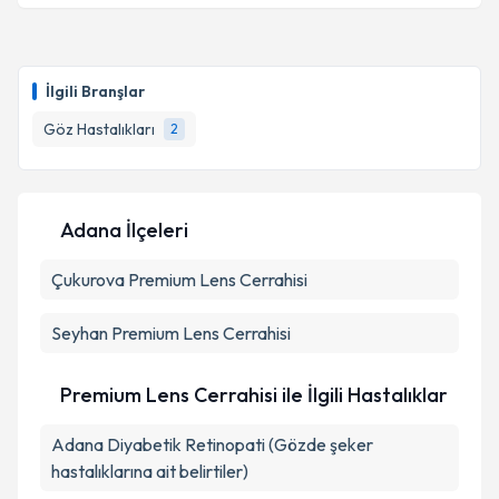
Op. Dr. Berrin Gelişken Selek
için randevu takvimi
talebi oluşturun. Size bu uzmandan randevu almanız
İlgili Branşlar
için bir takvim hazırlandığında e-posta ile
bilgilendireceğiz.
Göz Hastalıkları
2
E-posta Adresiniz
Adana İlçeleri
Çukurova
Kişisel verilerimin işlenmesine ilişkin
Premium Lens Cerrahisi
Aydınlatma
Metni
'ni okudum ve kişisel verilerimin belirtilen
kapsamda işlenmesini kabul ediyorum.
Seyhan
Premium Lens Cerrahisi
Takvim Talebini Gönder
Premium Lens Cerrahisi ile İlgili Hastalıklar
Adana Diyabetik Retinopati (Gözde şeker
hastalıklarına ait belirtiler)