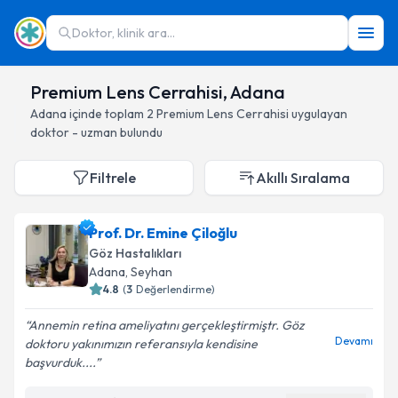
Doktor, klinik ara...
Premium Lens Cerrahisi, Adana
Adana
içinde toplam
2
Premium Lens Cerrahisi
uygulayan
doktor - uzman bulundu
Filtrele
Akıllı Sıralama
Prof. Dr. Emine Çiloğlu
Göz Hastalıkları
Adana
, Seyhan
4.8
(
3
Değerlendirme)
Annemin retina ameliyatını gerçekleştirmiştr. Göz
Devamı
doktoru yakınımızın referansıyla kendisine
başvurduk....