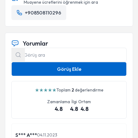
Muayene ücretlerini öğrenmek için ara
+908508110296
Yorumlar
Görüş Ekle
★
★
★
★
★
Toplam
2
değerlendirme
Zamanlama
İlgi
Ortam
4.8
4.8
4.8
S*** A***
04.11.2023