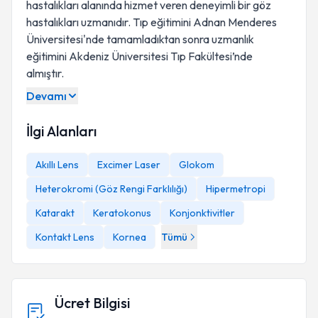
hastalıkları alanında hizmet veren deneyimli bir göz
hastalıkları uzmanıdır. Tıp eğitimini Adnan Menderes
Üniversitesi'nde tamamladıktan sonra uzmanlık
eğitimini Akdeniz Üniversitesi Tıp Fakültesi’nde
almıştır.
Devamı
İlgi Alanları
Akıllı Lens
Excimer Laser
Glokom
Heterokromi (Göz Rengi Farklılığı)
Hipermetropi
Katarakt
Keratokonus
Konjonktivitler
Kontakt Lens
Kornea
Tümü
Ücret Bilgisi