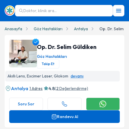
Doktor, klinik ara...
Anasayfa
Göz Hastalıkları
Antalya
Op. Dr. Selim G
Op. Dr. Selim Güldiken
Göz Hastalıkları
Takip Et
Op. Dr. Selim Güldiken Profil Fotoğrafı
Akıllı Lens, Excimer Laser, Glokom
devamı
Antalya
4.8
1 Adres
(
2
Değerlendirme)
Soru Sor
Randevu Al