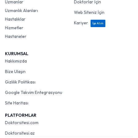
Uzmanlar
Doktorlar İçin
Uzmanlık Alanları
Web Siteniz İçin
Hastalıklar
Kariyer
İşe Alım
Hizmetler
Hastaneler
KURUMSAL
Hakkımızda
Bize Ulaşın
Gizlilik Politikası
Google Takvim Entegrasyonu
Site Haritası
PLATFORMLAR
Doktorsitesi.com
Doktorsitesi.az