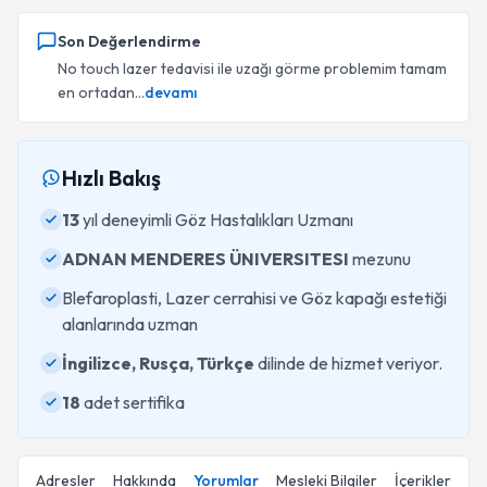
Son Değerlendirme
No touch lazer tedavisi ile uzağı görme problemim tamam
en ortadan...
devamı
Hızlı Bakış
13
yıl deneyimli Göz Hastalıkları Uzmanı
ADNAN MENDERES ÜNIVERSITESI
mezunu
Blefaroplasti, Lazer cerrahisi ve Göz kapağı estetiği
alanlarında uzman
İngilizce, Rusça, Türkçe
dilinde de hizmet veriyor.
18
adet sertifika
Adresler
Hakkında
Yorumlar
Mesleki Bilgiler
İçerikler