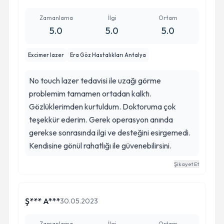
Zamanlama
İlgi
Ortam
5.0
5.0
5.0
Excimer lazer
Era Göz Hastalıkları Antalya
No touch lazer tedavisi ile uzağı görme
problemim tamamen ortadan kalktı.
Gözlüklerimden kurtuldum. Doktoruma çok
teşekkür ederim. Gerek operasyon anında
gerekse sonrasında ilgi ve desteğini esirgemedi.
Kendisine gönül rahatlığı ile güvenebilirsini.
Şikayet Et
Ş*** A***
30.05.2023
Zamanlama
İlgi
Ortam