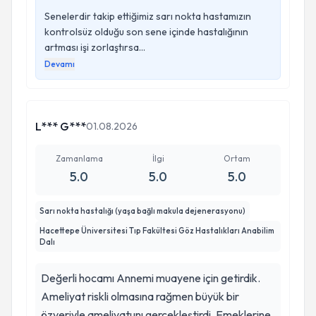
Senelerdir takip ettiğimiz sarı nokta hastamızın
kontrolsüz olduğu son sene içinde hastalığının
artması işi zorlaştırsa...
Devamı
L*** G***
01.08.2026
Zamanlama
İlgi
Ortam
5.0
5.0
5.0
Sarı nokta hastalığı (yaşa bağlı makula dejenerasyonu)
Hacettepe Üniversitesi Tıp Fakültesi Göz Hastalıkları Anabilim
Dalı
Değerli hocamı Annemi muayene için getirdik.
Ameliyat riskli olmasına rağmen büyük bir
özveriyle ameliyatunı gerçekleştirdi. Emeklerine