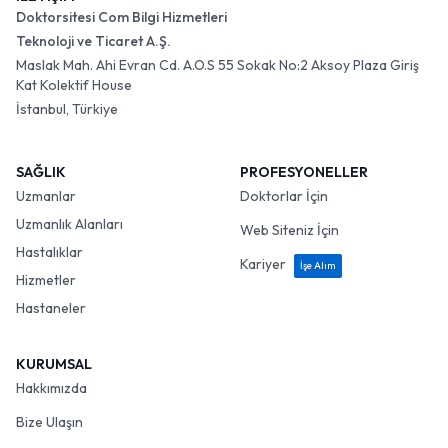
Doktorsitesi Com Bilgi Hizmetleri
Teknoloji ve Ticaret A.Ş.
Maslak Mah. Ahi Evran Cd. A.O.S 55 Sokak No:2 Aksoy Plaza Giriş
Kat Kolektif House
İstanbul, Türkiye
SAĞLIK
PROFESYONELLER
Uzmanlar
Doktorlar İçin
Uzmanlık Alanları
Web Siteniz İçin
Hastalıklar
Kariyer
İşe Alım
Hizmetler
Hastaneler
KURUMSAL
Hakkımızda
Bize Ulaşın