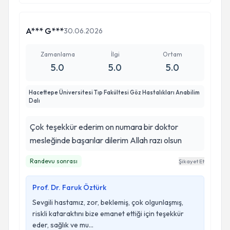
A*** G***
30.06.2026
Zamanlama
İlgi
Ortam
5.0
5.0
5.0
Hacettepe Üniversitesi Tıp Fakültesi Göz Hastalıkları Anabilim
Dalı
Çok teşekkür ederim on numara bir doktor
mesleğinde başarılar dilerim Allah razı olsun
Randevu sonrası
Şikayet Et
Prof. Dr. Faruk Öztürk
Sevgili hastamız, zor, beklemiş, çok olgunlaşmış,
riskli kataraktını bize emanet ettiği için teşekkür
eder, sağlık ve mu...