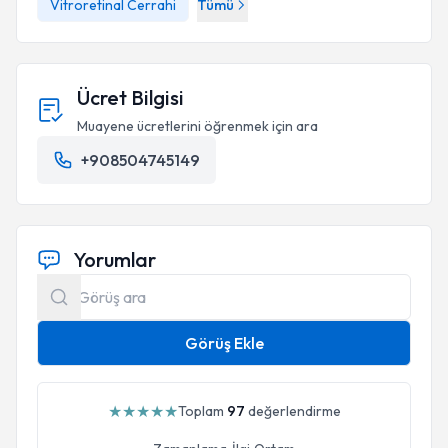
Vitroretinal Cerrahi
Tümü
Ücret Bilgisi
Muayene ücretlerini öğrenmek için ara
+908504745149
Yorumlar
Görüş Ekle
★
★
★
★
★
Toplam
97
değerlendirme