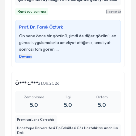
Randevu sonrası
Şikayet Et
Prof. Dr. Faruk Öztürk
On sene önce bir gözünü, şimdi de diğer gözünü, en
güncel uygulamalarla ameliyat ettiğimiz, ameliyat
sonrası tam gören, ...
Devamı
Ö*** C***
21.06.2026
Zamanlama
İlgi
Ortam
5.0
5.0
5.0
Premium Lens Cerrahisi
Hacettepe Üniversitesi Tıp Fakültesi Göz Hastalıkları Anabilim
Dalı