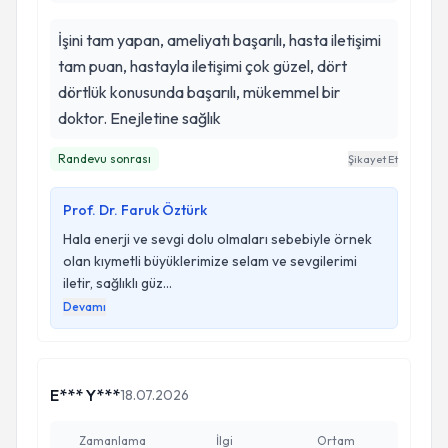
İşini tam yapan, ameliyatı başarılı, hasta iletişimi
tam puan, hastayla iletişimi çok güzel, dört
dörtlük konusunda başarılı, mükemmel bir
doktor. Enejletine sağlık
Randevu sonrası
Şikayet Et
Prof. Dr. Faruk Öztürk
Hala enerji ve sevgi dolu olmaları sebebiyle örnek
olan kıymetli büyüklerimize selam ve sevgilerimi
iletir, sağlıklı güz...
Devamı
E*** Y***
18.07.2026
Zamanlama
İlgi
Ortam