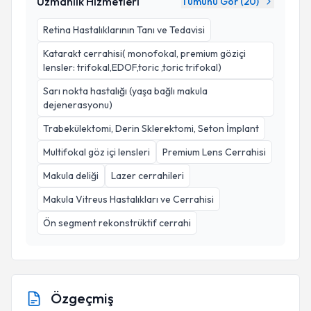
Uzmanlık Hizmetleri
Tümünü Gör (
20
)
Retina Hastalıklarının Tanı ve Tedavisi
Katarakt cerrahisi( monofokal, premium göziçi
lensler: trifokal,EDOF,toric ,toric trifokal)
Sarı nokta hastalığı (yaşa bağlı makula
dejenerasyonu)
Trabekülektomi, Derin Sklerektomi, Seton İmplant
Multifokal göz içi lensleri
Premium Lens Cerrahisi
Makula deliği
Lazer cerrahileri
Makula Vitreus Hastalıkları ve Cerrahisi
Ön segment rekonstrüktif cerrahi
Özgeçmiş