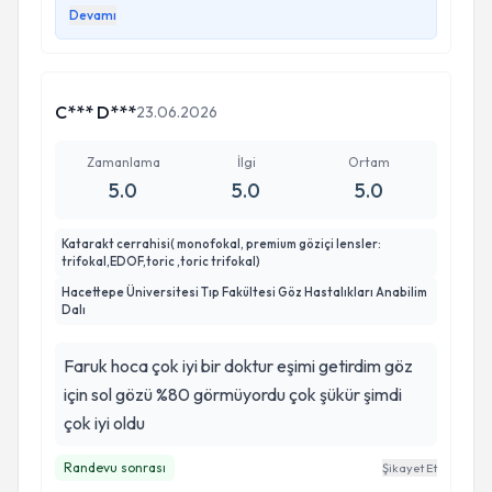
Devamı
C*** D***
23.06.2026
Zamanlama
İlgi
Ortam
5.0
5.0
5.0
Katarakt cerrahisi( monofokal, premium göziçi lensler:
trifokal,EDOF,toric ,toric trifokal)
Hacettepe Üniversitesi Tıp Fakültesi Göz Hastalıkları Anabilim
Dalı
Faruk hoca çok iyi bir doktur eşimi getirdim göz
için sol gözü %80 görmüyordu çok şükür şimdi
çok iyi oldu
Randevu sonrası
Şikayet Et