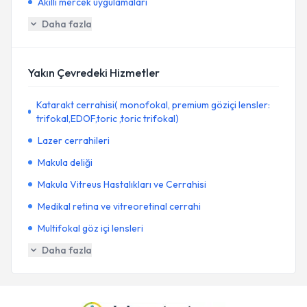
Akıllı mercek uygulamaları
Daha fazla
Yakın Çevredeki Hizmetler
Katarakt cerrahisi( monofokal, premium göziçi lensler:
trifokal,EDOF,toric ,toric trifokal)
Lazer cerrahileri
Makula deliği
Makula Vitreus Hastalıkları ve Cerrahisi
Medikal retina ve vitreoretinal cerrahi
Multifokal göz içi lensleri
Daha fazla