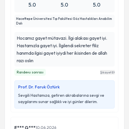
5.0
5.0
5.0
Hacettepe Üniversitesi Tıp Fakültesi Göz Hastalıkları Anabilim
Dalı
Hocamız gayet mütavazi. İlgi alakası gayet iyi.
Hastamızla gayet iyi. İlgilendi sekreter filiz
hanımda ilgisi gayet iyiydi her ikisinden de allah
razı oslın
Randevu sonrası
Şikayet Et
Prof. Dr. Faruk Öztürk
Sevgili Hastamıza, getiren akrabalarına sevgi ve
saygılarımı sunar sağlıklı ve iyi günler dilerim.
E*** G***
10.06.2026