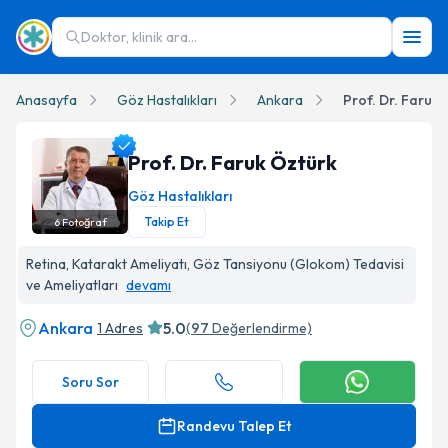
Doktor, klinik ara...
Anasayfa
Göz Hastalıkları
Ankara
Prof. Dr. Faruk 
Prof. Dr. Faruk Öztürk
Göz Hastalıkları
Takip Et
6
Fotoğraf
Prof. Dr. Faruk Öztürk Profil Fotoğrafı
Retina, Katarakt Ameliyatı, Göz Tansiyonu (Glokom) Tedavisi
ve Ameliyatları
devamı
Ankara
5.0
1 Adres
(
97
Değerlendirme)
Soru Sor
Randevu Talep Et