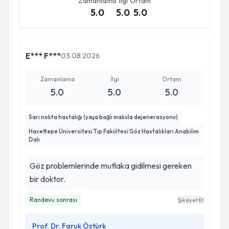
Zamanlama
İlgi
Ortam
5.0
5.0
5.0
E*** F***
03.08.2026
Zamanlama
İlgi
Ortam
5.0
5.0
5.0
Sarı nokta hastalığı (yaşa bağlı makula dejenerasyonu)
Hacettepe Üniversitesi Tıp Fakültesi Göz Hastalıkları Anabilim
Dalı
Göz problemlerinde mutlaka gidilmesi gereken
bir doktor.
Randevu sonrası
Şikayet Et
Prof. Dr. Faruk Öztürk