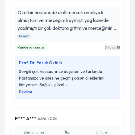
Özel bir hastanede akıllı mercek ameliyatı
olmuştum ve merceğim kaymıştı yag lazerde
yapılmıştı bir çok doktora gittim ve merceğimin
değiştirmelisinin çok riskli olduğunu ve
Devamı
yapamayacaklarını söyledir göz bebeğim de
Randevu sonrası
Şikayet Et
merceğime yapışmıştı Faruk Hocam başarılı bir
ameliyat ile beni sağlığıma kavuşturdu çok iyi bir
Prof. Dr. Faruk Öztürk
hekim herkese tavsiye ediyorum.
Sevgili çok hassas, ince düşünen ve farkında
hastamıza ve ailesine geçmiş olsun dileklerimi
iletiyorum. Sağlıklı, güzel ...
Devamı
E*** A***
16.06.2026
Zamanlama
İlgi
Ortam