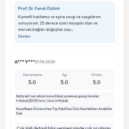
Prof. Dr. Faruk Öztürk
Kıymetli hastamız ve eşine sevgi ve saygılarımı
sunuyorum. 25 derece üzeri miyopisi olan ve
mercek bağları doğuştan zayı...
Devamı
A*** Y***
21.06.2026
Zamanlama
İlgi
Ortam
5.0
5.0
5.0
Katarakt cerrahisi( monofokal, premium göziçi lensler:
trifokal,EDOF,toric ,toric trifokal)
Hacettepe Üniversitesi Tıp Fakültesi Göz Hastalıkları Anabilim
Dalı
Çok ilgili detaylı bilgi vermesi işinde çok iyi olması