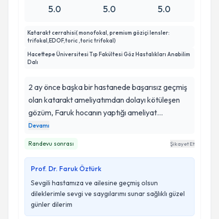
5.0
5.0
5.0
Katarakt cerrahisi( monofokal, premium göziçi lensler:
trifokal,EDOF,toric ,toric trifokal)
Hacettepe Üniversitesi Tıp Fakültesi Göz Hastalıkları Anabilim
Dalı
2 ay önce başka bir hastanede başarısız geçmiş
olan katarakt ameliyatımdan dolayı kötüleşen
gözüm, Faruk hocanın yaptığı ameliyat
sonrasında düzeldi. Faruk hoca alanında uzman,
Devamı
hastasıyla birebir ilgilenen bir doktordur.
Randevu sonrası
Şikayet Et
Kendisine çok teşekkür ediyorum.
Prof. Dr. Faruk Öztürk
Sevgili hastamıza ve ailesine geçmiş olsun
dileklerimle sevgi ve saygılarımı sunar sağlıklı güzel
günler dilerim