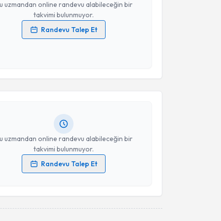
u uzmandan online randevu alabileceğin bir
takvimi bulunmuyor.
Randevu Talep Et
 verilerimin işlenmesine ilişkin
Aydınlatma Metni
'ni
 ve kişisel verilerimin belirtilen kapsamda
akvimi Talebi
esini kabul ediyorum.
Rıdvan Alaca
için randevu takvimi talebi oluşturun.
Takvim Talebini Gönder
andan randevu almanız için bir takvim
ında e-posta ile bilgilendireceğiz.
resiniz
u uzmandan online randevu alabileceğin bir
takvimi bulunmuyor.
Randevu Talep Et
 verilerimin işlenmesine ilişkin
Aydınlatma Metni
'ni
 ve kişisel verilerimin belirtilen kapsamda
esini kabul ediyorum.