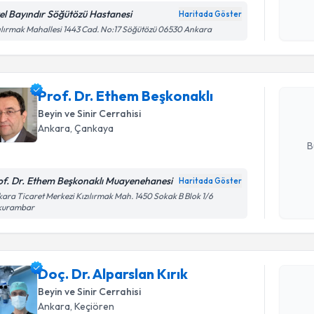
okudum
el Bayındır Söğütözü Hastanesi
Haritada Göster
Randevu T
işlenm
ılırmak Mahallesi 1443 Cad. No:17 Söğütözü 06530 Ankara
Prof. Dr.
oluşturun. 
Prof. Dr. Ethem Beşkonaklı
hazırlandığ
Beyin ve Sinir Cerrahisi
E-posta Ad
Ankara
, Çankaya
B
of. Dr. Ethem Beşkonaklı Muayenehanesi
Haritada Göster
Kişisel
ara Ticaret Merkezi Kızılırmak Mah. 1450 Sokak B Blok 1/6
kurambar
okudum
Randevu T
işlenm
Doç. Dr. A
Doç. Dr. Alparslan Kırık
Size bu uzm
Beyin ve Sinir Cerrahisi
hazırlandığ
Ankara
, Keçiören