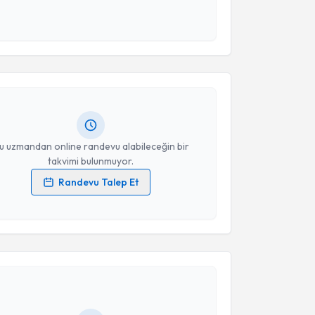
 ve kişisel verilerimin belirtilen kapsamda
akvimi Talebi
esini kabul ediyorum.
Takvim Talebini Gönder
 Ethem Beşkonaklı
için randevu takvimi talebi
Size bu uzmandan randevu almanız için bir takvim
ında e-posta ile bilgilendireceğiz.
resiniz
u uzmandan online randevu alabileceğin bir
takvimi bulunmuyor.
Randevu Talep Et
 verilerimin işlenmesine ilişkin
Aydınlatma Metni
'ni
 ve kişisel verilerimin belirtilen kapsamda
akvimi Talebi
esini kabul ediyorum.
Takvim Talebini Gönder
lparslan Kırık
için randevu takvimi talebi oluşturun.
andan randevu almanız için bir takvim
ında e-posta ile bilgilendireceğiz.