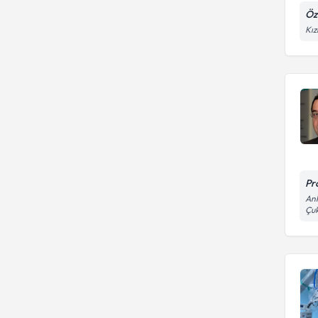
Öz
Kız
Pr
Ank
Çu