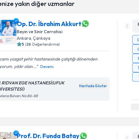
enize yakın diğer uzmanlar
Op. Dr. İbrahim Akkurt
Beyin ve Sinir Cerrahisi
Ankara
, Çankaya
5
(
26
Değerlendirme)
camı yozgat şehir hastanesinde çalıştığı dönemden
yorum. yıldır olan...
Devamı
.RIDVAN EGE HASTANESİ(UFUK
Haritada Göster
İVERSİTESİ)
lana Bulvarı No:86-88
Prof. Dr. Funda Batay