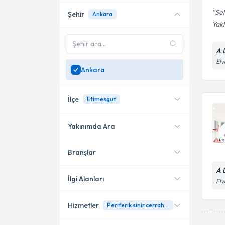
Sel
Şehir
Ankara
Yakl
A 
Elv
Ankara
İlçe
Etimesgut
Yakınımda Ara
Branşlar
Konumuma yakın uzmanları
Çankaya
göster
A 
Etimesgut
İlgi Alanları
Elv
Yenimahalle
Hizmetler
Periferik sinir cerrahisi (karpal tünel sendromu, kübital tünel sendromu)
Beyin ve Sinir Cerrahisi
Altındağ