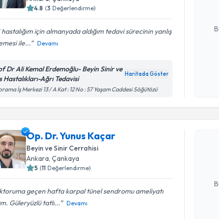
4.8
(
3
Değerlendirme)
E-posta Ad
B
hastalığım için almanyada aldığım tedavi sürecinin yanlış
lemesi ile...
Devamı
Kişisel
of Dr Ali Kemal Erdemoğlu- Beyin Sinir ve
okudum
Haritada Göster
s Hastalıkları-Ağrı Tedavisi
işlenm
rama İş Merkezi 13 / A Kat : 12 No : 57 Yaşam Caddesi Söğütözü
Randevu T
Op. Dr. Y
Op. Dr. Yunus Kaçar
bu uzmandan
Beyin ve Sinir Cerrahisi
posta ile bi
Ankara
, Çankaya
5
(
11
Değerlendirme)
E-posta Ad
B
ktoruma geçen hafta karpal tünel sendromu ameliyatı
m. Güleryüzlü tatlı...
Devamı
Kişisel