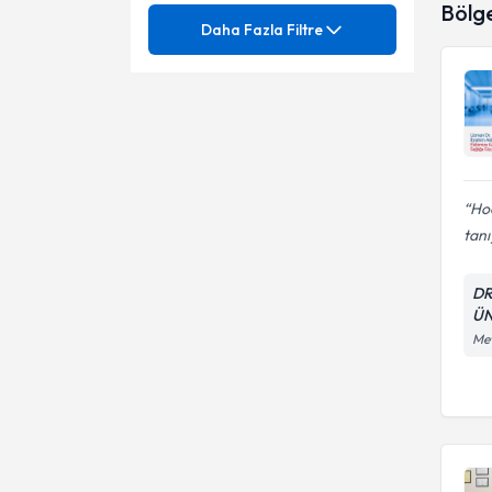
Fiziksel Tıp ve Rehabilitasyon
Bölg
Mezuniyet
Baş Ve Yüz Ağrısı
Daha Fazla Filtre
Gölbaşı
Bel Fıtığı
Uzmanlık Alınan Kurum
Keçiören
Periferik sinir cerrahisi
(karpal tünel sendromu,
Beyin Anevrizması
kübital tünel sendromu)
Ameliyatsız bel fıtığı tedavisi
Ünvan
GÜLHANE ASKERİ TIP
Beyin Enfarktüsü
AKADEMİSİ
Ameliyatsız boyun fıtığı
TCSB Acil Yardım ve
tedavisi
Erzincan Binali Yıldırım
Beyin Tümörleri Ameliyatları
Travmatoloji Hastanesi
Ho
Beyin anevrizması cerrahisi
Üniversitesi
tanı
Beyin Tümörleri
Prof. Dr.
Beyin Kanamaları
(İntraserebral, Subaraknoid,
DR
Beyin Tümörü Cerrahisi
Subdural, Epidural)
Beyin kanaması ameliyatları
ÜN
Mev
Beyinde Damar Tıkanıklığı
Beyin Tümörleri
Boyun Fıtığı
Beyin Tümörü (GBM,
Menenjiom, Metastaz)
Eklem Ağrıları
Boyun fıtığı enseden
ameliyatlar