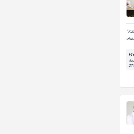
Disk protezi uygulaması
Kaf
old
Pr
Ank
274