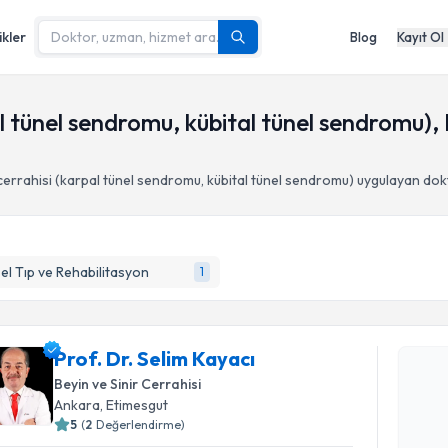
ikler
Blog
Kayıt Ol
pal tünel sendromu, kübital tünel sendromu),
 cerrahisi (karpal tünel sendromu, kübital tünel sendromu)
uygulayan dok
sel Tıp ve Rehabilitasyon
1
Randevu T
Prof. Dr. 
Prof. Dr. Selim Kayacı
Size bu uzm
Beyin ve Sinir Cerrahisi
hazırlandığ
Ankara
, Etimesgut
5
(
2
Değerlendirme)
E-posta Ad