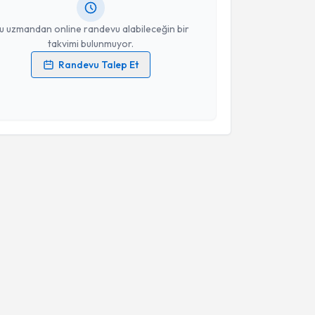
resiniz
u uzmandan online randevu alabileceğin bir
takvimi bulunmuyor.
Randevu Talep Et
 verilerimin işlenmesine ilişkin
Aydınlatma Metni
'ni
 ve kişisel verilerimin belirtilen kapsamda
esini kabul ediyorum.
Takvim Talebini Gönder