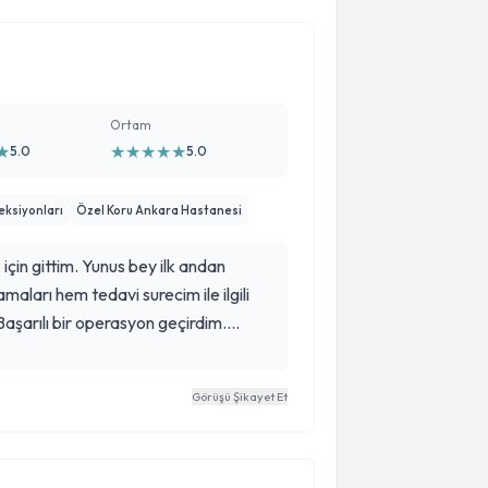
Ortam
★
★
★
★
★
★
5.0
5.0
eksiyonları
Özel Koru Ankara Hastanesi
için gittim. Yunus bey ilk andan
amaları hem tedavi surecim ile ilgili
ı. Başarılı bir operasyon geçirdim.
layıcı bilgileri sayesinde çok rahat bir
ine çok teşekkür ediyor, her şeyin
Görüşü Şikayet Et