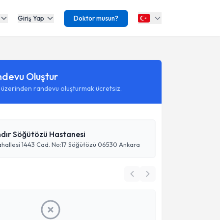
Giriş Yap
Doktor musun?
ndevu Oluştur
 üzerinden randevu oluşturmak ücretsiz.
ndır Söğütözü Hastanesi
ahallesi 1443 Cad. No:17 Söğütözü 06530 Ankara