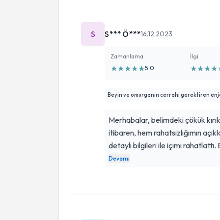
S
S*** Ö***
16.12.2023
Zamanlama
İlgi
★
★
★
★
★
★
★
★
★
5.0
Beyin ve omurganın cerrahi gerektiren enj
Merhabalar, belimdeki çökük kırık 
itibaren, hem rahatsızlığımın açıkl
detaylı bilgileri ile içimi rahatlatt
Ameliyat sonrası ilgisi, özeni, açık
Devamı
süreç geçirdim. Kendisine ve ekib
gönlünce olmasını diliyorum.