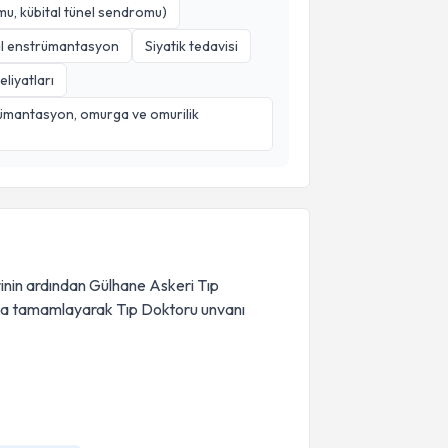
omu, kübital tünel sendromu)
al enstrümantasyon
Siyatik tedavisi
liyatları
strümantasyon, omurga ve omurilik
inin ardından Gülhane Askeri Tıp
yla tamamlayarak Tıp Doktoru unvanı