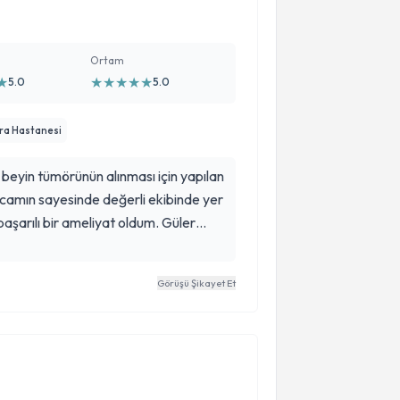
Ortam
★
★
★
★
★
★
5.0
5.0
ra Hastanesi
 beyin tümörünün alınması için yapılan
de değerli ekibinde yer
başarılı bir ameliyat oldum. Güler
 olan bir hekim. Ameliyat olmakta
alar için bir ışık oluşturmak
Görüşü Şikayet Et
 istedim. Ameliyatında emeği geçen
n devamını dilerim.