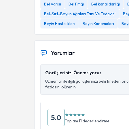
Bel Ağrısı
Bel Fıtığı
Bel kanal darlığı
Bel-Sırt-Boyun Ağrıları Tanı Ve Tedavisi
Bey
Beyin Hastalıkları
Beyin Kanamaları
Beyi
Yorumlar
Görüşlerinizi Önemsiyoruz
Uzmanlar ile ilgili görüşlerinizi belirtmeden ön
fazlasını öğrenin.
★
★
★
★
★
5.0
Toplam
11
değerlendirme