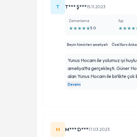
T
T*** Ş***
15.11.2023
Zamanlama
İlgi
★
★
★
★
★
★
★
★
★
5.0
Beyin tümörleri ameliyatı
Özel Koru Anka
Yunus Hocam ile yolumuz iyi huylu
ameliyatta gerçekleşti. Güner Hocamın sayesin
alan Yunus Hocam ile birlikte çok 
yüzlü, tecrübeli ve hastaya ilgili
Devamı
tereddüt eden veya erteleyen hast
düşüncesiyle buradan paylaşmak
Hocama teşekkür eder, başarıları
M
M*** D***
17.03.2023