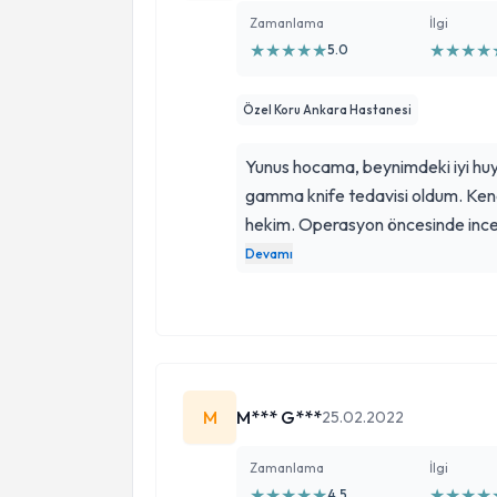
Zamanlama
İlgi
★
★
★
★
★
★
★
★
★
5.0
Özel Koru Ankara Hastanesi
Yunus hocama, beynimdeki iyi hu
gamma knife tedavisi oldum. Kendi
hekim. Operasyon öncesinde incel
tüm detayları anlatır, operasyon 
Devamı
giderip, sorularına bıkıp usanmad
tedavide son derece güven veren 
başarısı, beni ve ailemi çok rahatl
emanet edebileceğiniz harika bir he
Teşekkürler, sevgiler Yunus hoca
M
M*** G***
25.02.2022
Zamanlama
İlgi
★
★
★
★
★
★
★
★
★
4.5