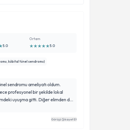
Ortam
★
★
★
★
★
★
5.0
5.0
dromu, kübital tünel sendromu)
nel sendromu ameliyatı oldum.
ece profesyonel bir şekilde lokal
limdeki uyuşma gitti. Diğer elimden de
ine güleryüzü ve ameliyatı için
ze sağlık doktorum
Görüşü Şikayet Et