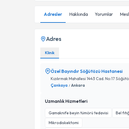
Adresler
Hakkında
Yorumlar
Mesle
Adres
Klinik
Özel Bayındır Söğütözü Hastanesi
Kızılırmak Mahallesi 1443 Cad. No:17 Söğü
Çankaya
Ankara
/
Uzmanlık Hizmetleri
Gamaknife beyin tümörü tedavisi
Bel fıtı
Mikrodiskektomi