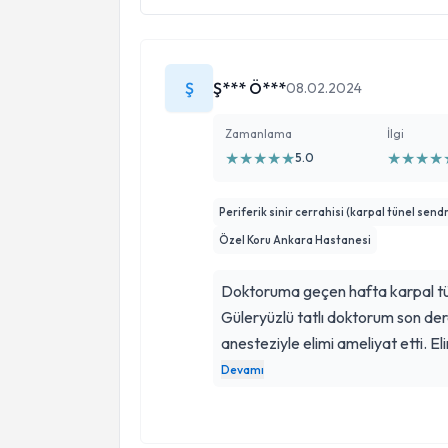
Ş
Ş*** Ö***
08.02.2024
Zamanlama
İlgi
★
★
★
★
★
★
★
★
★
5.0
Periferik sinir cerrahisi (karpal tünel sen
Özel Koru Ankara Hastanesi
Doktoruma geçen hafta karpal tü
Güleryüzlü tatlı doktorum son der
anesteziyle elimi ameliyat etti. E
en kısa zamanda olacağım. Kendis
Devamı
teşekkür ediyorum. Elini