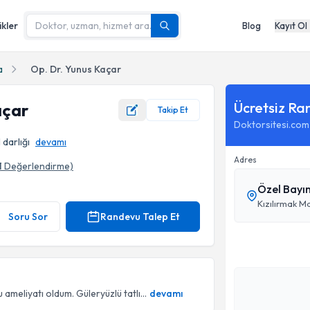
ikler
Blog
Kayıt Ol
a
Op. Dr. Yunus Kaçar
Ücretsiz Ra
açar
Takip Et
Doktorsitesi.com
 darlığı
devamı
Adres
1
Değerlendirme)
Özel Bayı
Kızılırmak M
Soru Sor
Randevu Talep Et
eliyatı oldum. Güleryüzlü tatlı...
devamı