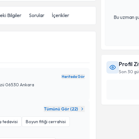
ki Bilgiler
Sorular
İçerikler
Bu uzman şu
Profil Z
Son 30 gü
Haritada Gör
tözü 06530 Ankara
Tümünü Gör (
22
)
ğı tedavisi
Boyun fitiği cerrahisi