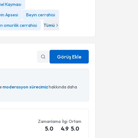
Bel Kayması
in Apsesi
Beyin cerrahisi
n omurilik cerrahisi
Tümü
Görüş Ekle
ce
moderasyon sürecimiz
hakkında daha
Zamanlama
İlgi
Ortam
5.0
4.9
5.0