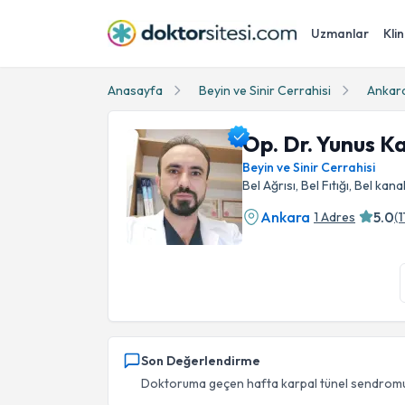
Uzmanlar
Klin
Anasayfa
Beyin ve Sinir Cerrahisi
Ankar
Op. Dr. Yunus K
Beyin ve Sinir Cerrahisi
Bel Ağrısı, Bel Fıtığı, Bel kanal
Ankara
5.0
1 Adres
(
1
Op. Dr. Yunus Kaçar Profil Fotoğrafı
Son Değerlendirme
Doktoruma geçen hafta karpal tünel sendromu am