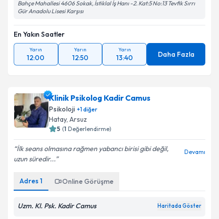
Bahçe Mahallesi 4606 Sokak, İstiklal İş Hanı -2. Kat:5 No:13 Tevfik Sırrı
Gür Anadolu Lisesi Karşısı
En Yakın Saatler
Yarın
Yarın
Yarın
Daha Fazla
12:00
12:50
13:40
Klinik Psikolog Kadir Camus
Psikoloji
+
1
diğer
Hatay
, Arsuz
5
(
1
Değerlendirme)
İlk seans olmasına rağmen yabancı birisi gibi değil,
Devamı
uzun süredir...
Adres
1
Online Görüşme
Uzm. Kl. Psk. Kadir Camus
Haritada Göster