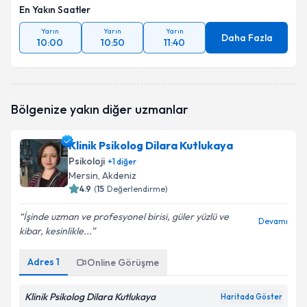
En Yakın Saatler
Yarın
Yarın
Yarın
Daha Fazla
10:00
10:50
11:40
Bölgenize yakın diğer uzmanlar
Klinik Psikolog Dilara Kutlukaya
Psikoloji
+
1
diğer
Mersin
, Akdeniz
4.9
(
15
Değerlendirme)
İşinde uzman ve profesyonel birisi, güler yüzlü ve
Devamı
kibar, kesinlikle...
Adres
1
Online Görüşme
Klinik Psikolog Dilara Kutlukaya
Haritada Göster