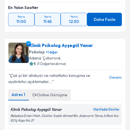
En Yakın Saatler
Yarın
Yarın
Yarın
Daha Fazla
11:00
11:45
12:30
Klinik Psikolog Ayşegül Yanar
Psikoloji
+
1
diğer
Adana
, Çukurova
5
(
1
Değerlendirme)
Çok iyi bir dinleyici ve rahatlatıcı konuşma ve
Devamı
aydınlatıcı açıklamalar...
Adres
1
Online Görüşme
Klinik Psikolog Ayşegül Yanar
Haritada Göster
Belediye Evleri Mah. Doktor Sadık Ahmet Blv. Adanorm Teras A Blok No:
82 İç Kapı No 21