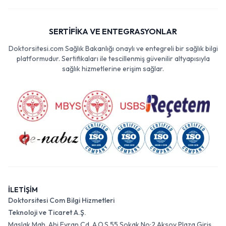
SERTİFİKA VE ENTEGRASYONLAR
Doktorsitesi.com Sağlık Bakanlığı onaylı ve entegreli bir sağlık bilgi
platformudur. Sertifikaları ile tescillenmiş güvenilir altyapısıyla
sağlık hizmetlerine erişim sağlar.
İLETİŞİM
Doktorsitesi Com Bilgi Hizmetleri
Teknoloji ve Ticaret A.Ş.
Maslak Mah. Ahi Evran Cd. A.O.S 55 Sokak No:2 Aksoy Plaza Giriş