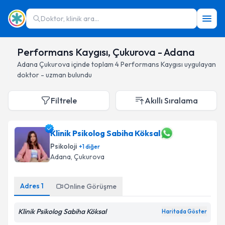
Doktor, klinik ara...
Performans Kaygısı, Çukurova - Adana
Adana
Çukurova
içinde toplam
4
Performans Kaygısı
uygulayan
doktor - uzman bulundu
Filtrele
Akıllı Sıralama
Klinik Psikolog Sabiha Köksal
Psikoloji
+
1
diğer
Adana
, Çukurova
Adres
1
Online Görüşme
Klinik Psikolog Sabiha Köksal
Haritada Göster