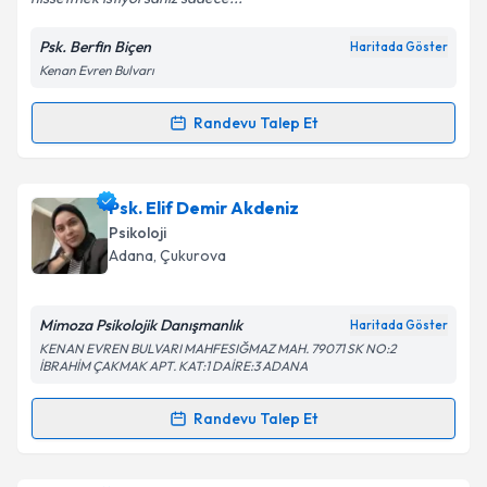
Psk. Berfin Biçen
Haritada Göster
Kişisel verilerimin işlenmesine ilişkin
Aydınlatma
Kenan Evren Bulvarı
Metni
'ni okudum ve kişisel verilerimin belirtilen
kapsamda işlenmesini kabul ediyorum.
Randevu Talep Et
Randevu Takvimi Talebi
Takvim Talebini Gönder
Psk. Berfin Biçen
için randevu takvimi talebi
Psk. Elif Demir Akdeniz
oluşturun. Size bu uzmandan randevu almanız için bir
Psikoloji
takvim hazırlandığında e-posta ile bilgilendireceğiz.
Adana
, Çukurova
E-posta Adresiniz
Mimoza Psikolojik Danışmanlık
Haritada Göster
KENAN EVREN BULVARI MAHFESIĞMAZ MAH. 79071 SK NO:2
İBRAHİM ÇAKMAK APT. KAT:1 DAİRE:3 ADANA
Kişisel verilerimin işlenmesine ilişkin
Aydınlatma
Randevu Talep Et
Metni
'ni okudum ve kişisel verilerimin belirtilen
Randevu Takvimi Talebi
kapsamda işlenmesini kabul ediyorum.