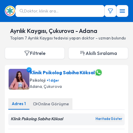
Doktor, klinik ara...
Ayrılık Kaygısı, Çukurova - Adana
Toplam
7
Ayrılık Kaygısı
tedavisi yapan doktor - uzman bulundu
Filtrele
Akıllı Sıralama
Klinik Psikolog Sabiha Köksal
Psikoloji
+
1
diğer
Adana
, Çukurova
Adres
1
Online Görüşme
Klinik Psikolog Sabiha Köksal
Haritada Göster