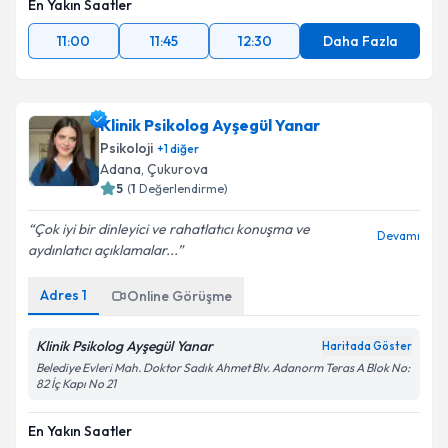
En Yakın Saatler
11:00
11:45
12:30
Daha Fazla
Klinik Psikolog Ayşegül Yanar
Psikoloji
+
1
diğer
Adana
, Çukurova
5
(
1
Değerlendirme)
Çok iyi bir dinleyici ve rahatlatıcı konuşma ve
Devamı
aydınlatıcı açıklamalar...
Adres
1
Online Görüşme
Klinik Psikolog Ayşegül Yanar
Haritada Göster
Belediye Evleri Mah. Doktor Sadık Ahmet Blv. Adanorm Teras A Blok No:
82 İç Kapı No 21
En Yakın Saatler