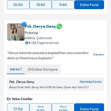
10:00
10:50
11:40
Daha Fazla
Psk. Derya Genç
Psikoloji
Adana
, Çukurova
5
(
32
Değerlendirme)
Derya hanımla seanslara başladıktan sonra kendimi
Devamı
daha iyi hissetmeye başladım
Adres
1
Online Görüşme
Psk. Derya Genç
Haritada Göster
Beyaz Evler Mah. Baraj Yolu N138 Ali Genç Giyen Apt. Kat:1 D:1
En Yakın Saatler
Yarın
Yarın
17:00
Daha Fazla
11:30
12:30