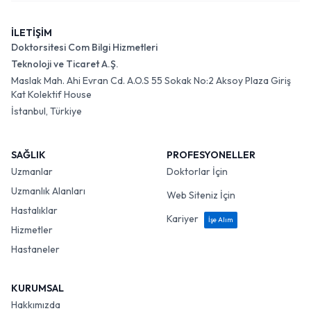
İLETİŞİM
Doktorsitesi Com Bilgi Hizmetleri
Teknoloji ve Ticaret A.Ş.
Maslak Mah. Ahi Evran Cd. A.O.S 55 Sokak No:2 Aksoy Plaza Giriş
Kat Kolektif House
İstanbul, Türkiye
SAĞLIK
PROFESYONELLER
Uzmanlar
Doktorlar İçin
Uzmanlık Alanları
Web Siteniz İçin
Hastalıklar
Kariyer
İşe Alım
Hizmetler
Hastaneler
KURUMSAL
Hakkımızda