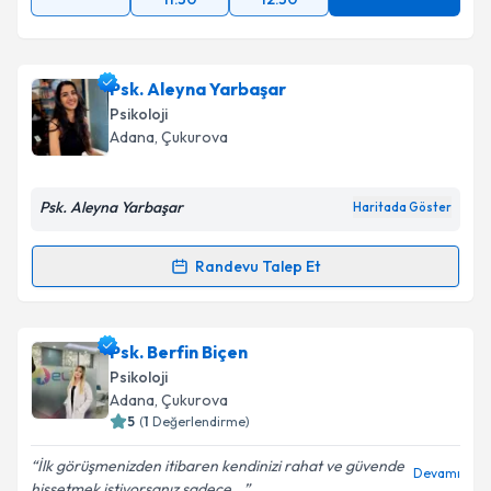
Psk. Aleyna Yarbaşar
Psikoloji
Adana
, Çukurova
Psk. Aleyna Yarbaşar
Haritada Göster
Randevu Talep Et
Randevu Takvimi Talebi
Psk. Aleyna Yarbaşar
için randevu takvimi talebi
Psk. Berfin Biçen
oluşturun. Size bu uzmandan randevu almanız için bir
Psikoloji
takvim hazırlandığında e-posta ile bilgilendireceğiz.
Adana
, Çukurova
5
(
1
Değerlendirme)
E-posta Adresiniz
İlk görüşmenizden itibaren kendinizi rahat ve güvende
Devamı
hissetmek istiyorsanız sadece...