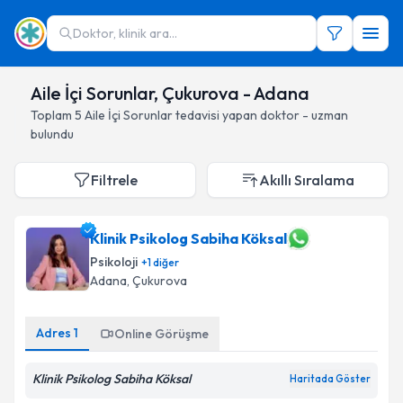
Doktor, klinik ara...
Aile İçi Sorunlar, Çukurova - Adana
Toplam
5
Aile İçi Sorunlar
tedavisi yapan doktor - uzman
bulundu
Filtrele
Akıllı Sıralama
Klinik Psikolog Sabiha Köksal
Psikoloji
+
1
diğer
Adana
, Çukurova
Adres
1
Online Görüşme
Klinik Psikolog Sabiha Köksal
Haritada Göster