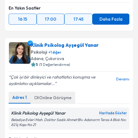
En Yakın Saatler
16:15
17:00
17:45
Daha Fazla
Klinik Psikolog Ayşegül Yanar
Psikoloji
+
1
diğer
Adana
, Çukurova
5
(
1
Değerlendirme)
Çok iyi bir dinleyici ve rahatlatıcı konuşma ve
Devamı
aydınlatıcı açıklamalar...
Adres
1
Online Görüşme
Klinik Psikolog Ayşegül Yanar
Haritada Göster
Belediye Evleri Mah. Doktor Sadık Ahmet Blv. Adanorm Teras A Blok No:
82 İç Kapı No 21