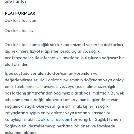
Site Haritası
PLATFORMLAR
Doktorsitesi.com
Doktorsitesi.az
Doktorsitesi.com sağlık sektöründe hizmet veren tıp doktorları,
diş hekimleri, fizyoterapistler, psikologlar vb. sağlık
profesyonelleri ile internet kullanıcılarını buluşturan bağımsız bir
platformdur.
İş bu sayfada yer alan doktor/uzman yorumları ve
değerlendirmeleri, ilgili doktorun/uzmanın doğrudan veya dolaylı
emri, talebi, önerisi, tavsiyesi ve/veya ricası olmaksızın, ilgili
hasta/danışan tarafından bağımsız olarak yazılmaktadır. Bu web
sitesinin amacı, sağlık alanında kamuoyunun bilgilendirilmesini
sağlamak, sağlık okuryazarlığını artırmak, kişilerin sağlık
ihtiyaçlarına uygun en iyi doktor veya uzmana ulaşmasını
kolaylaştırmaktır.
Doktorsitesi.com
herhangi bir Sağlık Hizmeti
Sağlayıcısını desteklemeyip herhangi bir öneri ve tavsiyede
bulunmamaktadır.