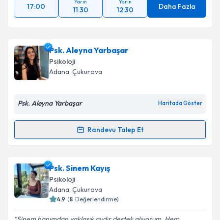
Yarın
Yarın
17:00
Daha Fazla
11:30
12:30
Psk. Aleyna Yarbaşar
Psikoloji
Adana
, Çukurova
Psk. Aleyna Yarbaşar
Haritada Göster
Randevu Talep Et
Randevu Takvimi Talebi
Psk. Aleyna Yarbaşar
için randevu takvimi talebi
Psk. Sinem Kayış
oluşturun. Size bu uzmandan randevu almanız için bir
Psikoloji
takvim hazırlandığında e-posta ile bilgilendireceğiz.
Adana
, Çukurova
4.9
(
8
Değerlendirme)
E-posta Adresiniz
Sinem hanımdan yaklaşık aydır destek alıyorum. Hem