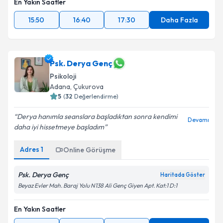
En Yakın Saatler
15:50
16:40
17:30
Daha Fazla
Psk. Derya Genç
Psikoloji
Adana
, Çukurova
5
(
32
Değerlendirme)
Derya hanımla seanslara başladıktan sonra kendimi
Devamı
daha iyi hissetmeye başladım
Adres
1
Online Görüşme
Psk. Derya Genç
Haritada Göster
Beyaz Evler Mah. Baraj Yolu N138 Ali Genç Giyen Apt. Kat:1 D:1
En Yakın Saatler