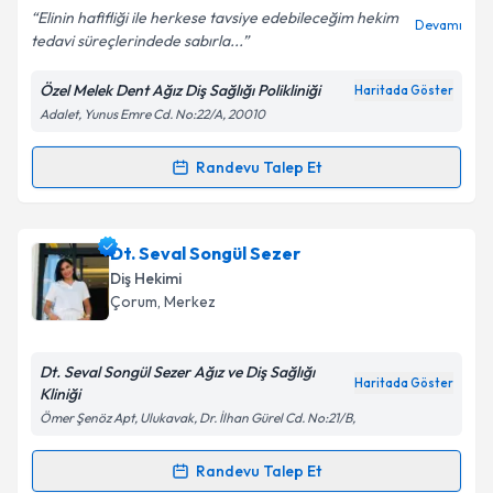
Elinin hafifliği ile herkese tavsiye edebileceğim hekim
Devamı
tedavi süreçlerindede sabırla...
Özel Melek Dent Ağız Diş Sağlığı Polikliniği
Haritada Göster
Kişisel verilerimin işlenmesine ilişkin
Aydınlatma
Adalet, Yunus Emre Cd. No:22/A, 20010
Metni
'ni okudum ve kişisel verilerimin belirtilen
kapsamda işlenmesini kabul ediyorum.
Randevu Talep Et
Randevu Takvimi Talebi
Takvim Talebini Gönder
Dt. Melek Çoban Göçtü
için randevu takvimi talebi
Dt. Seval Songül Sezer
oluşturun. Size bu uzmandan randevu almanız için bir
Diş Hekimi
takvim hazırlandığında e-posta ile bilgilendireceğiz.
Çorum
, Merkez
E-posta Adresiniz
Dt. Seval Songül Sezer Ağız ve Diş Sağlığı
Haritada Göster
Kliniği
Ömer Şenöz Apt, Ulukavak, Dr. İlhan Gürel Cd. No:21/B,
Kişisel verilerimin işlenmesine ilişkin
Aydınlatma
Metni
'ni okudum ve kişisel verilerimin belirtilen
Randevu Talep Et
Randevu Takvimi Talebi
kapsamda işlenmesini kabul ediyorum.