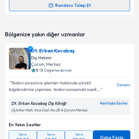
Randevu Talep Et
Randevu Takvimi Talebi
Dr. Dt. Vadim Atabay
için randevu takvimi talebi
Bölgenize yakın diğer uzmanlar
oluşturun. Size bu uzmandan randevu almanız için bir
takvim hazırlandığında e-posta ile bilgilendireceğiz.
Dt. Erkan Kocabaş
E-posta Adresiniz
Diş Hekimi
Çorum
, Merkez
5
(
3
Değerlendirme)
Tedavi süresince işlemler hakkında sürekli
Kişisel verilerimin işlenmesine ilişkin
Aydınlatma
Devamı
bilgilendirme yapması, tedavi esnasında nazik...
Metni
'ni okudum ve kişisel verilerimin belirtilen
kapsamda işlenmesini kabul ediyorum.
Dt. Erkan Kocabaş Diş Kliniği
Haritada Göster
Üçtutlar Mah. Ilıca Cad. No.28 A Çorum Merkez
Takvim Talebini Gönder
En Yakın Saatler
Yarın
Yarın
Yarın
Daha Fazla