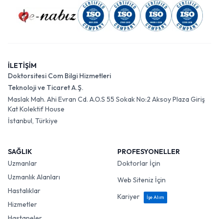
İLETİŞİM
Doktorsitesi Com Bilgi Hizmetleri
Teknoloji ve Ticaret A.Ş.
Maslak Mah. Ahi Evran Cd. A.O.S 55 Sokak No:2 Aksoy Plaza Giriş
Kat Kolektif House
İstanbul, Türkiye
SAĞLIK
PROFESYONELLER
Uzmanlar
Doktorlar İçin
Uzmanlık Alanları
Web Siteniz İçin
Hastalıklar
Kariyer
İşe Alım
Hizmetler
Hastaneler