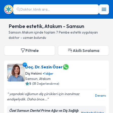
Doktor, klinik ara...
Pembe estetik, Atakum - Samsun
Samsun
Atakum
içinde toplam
7
Pembe estetik
uygulayan
doktor - uzman bulundu
Filtrele
Akıllı Sıralama
Doç. Dr. Sezin Özer
Diş Hekimi
+
1
diğer
Samsun
, Atakum
5
(
31
Değerlendirme)
yaşındaki oğlumun diş çürükleri için inanılmaz
Devamı
endişeliydik. Daha önce...
Özel Samsun Dental Prime Ağız ve Diş Sağlığı