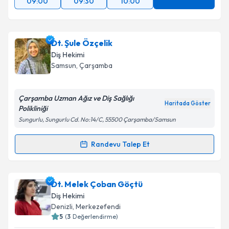
09:00
09:30
10:00
Dt. Şule Özçelik
Diş Hekimi
Samsun
, Çarşamba
Çarşamba Uzman Ağız ve Diş Sağlığı
Haritada Göster
Polikliniği
Sungurlu, Sungurlu Cd. No:14/C, 55500 Çarşamba/Samsun
Randevu Talep Et
Randevu Takvimi Talebi
Dt. Şule Özçelik
için randevu takvimi talebi oluşturun.
Dt. Melek Çoban Göçtü
Size bu uzmandan randevu almanız için bir takvim
Diş Hekimi
hazırlandığında e-posta ile bilgilendireceğiz.
Denizli
, Merkezefendi
5
(
3
Değerlendirme)
E-posta Adresiniz