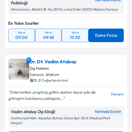
Haritada Göster
Polikliniği
Mimarsinan, Atatürk Bl. No:257/A, Lotus Evleri 55200 Atakum/Samsun
En Yakın Saatler
Yarın
Yarın
Yarın
Daha Fazla
09:00
09:45
10:30
Dr. Dt. Vadim Atabay
Diş Hekimi
Samsun
, Atakum
5
(
2
Değerlendirme)
İnternetten araştırıp gittim doktor beye iyiki de
Devamı
gitmişim hastasına yaklaşımı...
Vadim Atabay Diş Kliniği
Haritada Göster
Cumhuriyet Mah. Alpaslan Bulvarı.Deniz Apt. 30/6 (Medical Park
Karşısı)