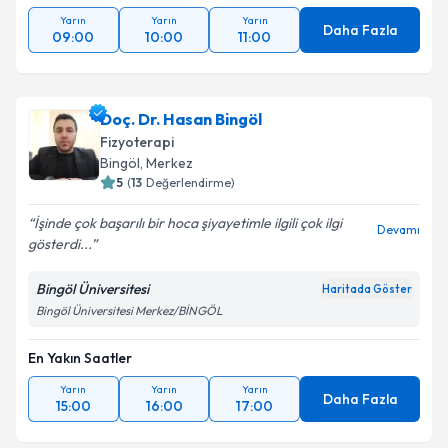
Yarın
Yarın
Yarın
Daha Fazla
09:00
10:00
11:00
Doç. Dr. Hasan Bingöl
Fizyoterapi
Bingöl
,
Merkez
5
(
13
Değerlendirme)
İşinde çok başarılı bir hoca şiyayetimle ilgili çok ilgi
Devamı
gösterdi...
Bingöl Üniversitesi
Haritada Göster
Bingöl Üniversitesi Merkez/BİNGÖL
En Yakın Saatler
Yarın
Yarın
Yarın
Daha Fazla
15:00
16:00
17:00