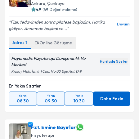
Ankara
,
Çankaya
4.9
(
49
Değerlendirme)
Fizik tedavimden sonra pilatese başladım. Harika
Devamı
gidiyor. Annemde başladı ve...
Adres
1
Online Görüşme
Fizyomedic Fizyoterapi Danışmanlık Ve
Haritada Göster
Merkezi
Kızılay Mah. İzmir 1 Cad. No:30 Ege Apt. D:9
En Yakın Saatler
Yarın
Yarın
Yarın
Daha Fazla
08:30
09:30
10:30
Fzt. Emine Bayırlar
Fizyoterapi