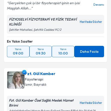
Gerçekten çok iyi bir fizyoterapist işinin en iyisi
Devamı
Maşşlah Allah...
FİZYOSELVİ FİZYOTERAPİ VE FİZİK TEDAVİ
Haritada Göster
KLİNİĞİ
Şehitler Mahallesi, Şehitlik Caddesi 9C/2
En Yakın Saatler
Yarın
Yarın
Yarın
Daha Fazla
09:00
09:30
10:00
Fzt. Gül Kamber
Fizyoterapi
İzmir
,
Bayraklı
Fzt. Gül Kamber Özel Sağlık Meslek Hizmet
Haritada Göster
Birimi
Adalet Mahallesi Manas Bulvarı Folkart Towers B Blok No:34 Kat:26