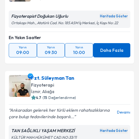
Fizyoterapist Doğukan Uğurlu
Haritada Göster
Ortakapı Mah., Atatürk Cad. No: 185 ASM İş Merkezi, İç Kapı No: 22
En Yakın Saatler
Yarın
Yarın
Yarın
Daha Fazla
09:00
09:30
10:00
Fzt. Süleyman Tan
Fizyoterapi
İzmir
,
Aliağa
4.7
(
15
Değerlendirme)
Ankaradan gelerek her türlü eklem rahatsızlıklarına
Devamı
çare bulup tedavilerinde başarılı...
TAN SAĞLIKLI YAŞAM MERKEZİ
Haritada Göster
KÜLTÜR MAH.HÜKÜMET CAD.NO:33/11