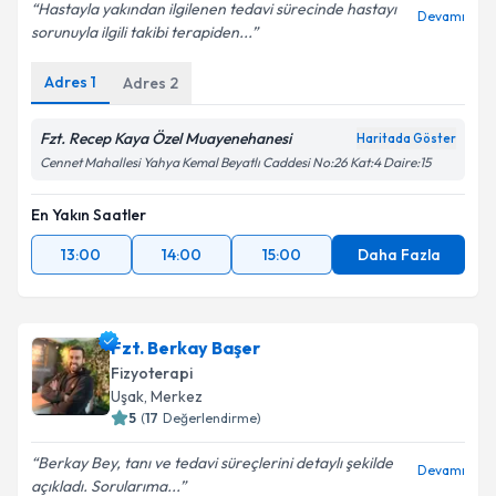
Hastayla yakından ilgilenen tedavi sürecinde hastayı
Devamı
sorunuyla ilgili takibi terapiden...
Adres
1
Adres
2
Fzt. Recep Kaya Özel Muayenehanesi
Haritada Göster
Cennet Mahallesi Yahya Kemal Beyatlı Caddesi No:26 Kat:4 Daire:15
En Yakın Saatler
13:00
14:00
15:00
Daha Fazla
Fzt. Berkay Başer
Fizyoterapi
Uşak
,
Merkez
5
(
17
Değerlendirme)
Berkay Bey, tanı ve tedavi süreçlerini detaylı şekilde
Devamı
açıkladı. Sorularıma...