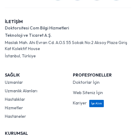
İLETİŞİM
Doktorsitesi Com Bilgi Hizmetleri
Teknoloji ve Ticaret A.Ş.
Maslak Mah. Ahi Evran Cd. A.O.S 55 Sokak No:2 Aksoy Plaza Giriş
Kat Kolektif House
İstanbul, Türkiye
SAĞLIK
PROFESYONELLER
Uzmanlar
Doktorlar İçin
Uzmanlık Alanları
Web Siteniz İçin
Hastalıklar
Kariyer
İşe Alım
Hizmetler
Hastaneler
KURUMSAL