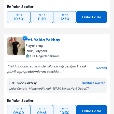
En Yakın Saatler
Yarın
Yarın
Yarın
Daha Fazla
10:30
11:30
12:30
Fzt. Yelda Pekbay
Fizyoterapi
İzmir
,
Bayraklı
5
(
5
Değerlendirme)
Yelda hocam sayesinde yıllardır uğraştığim kronik
Devamı
pelvik agrı problemlerim cozuldu,...
Fzt. Yelda Pekbay
Haritada Göster
Lider Centrio , Mansuroğlu Mah. 1593/1 Sokak No:4 Daire:71
En Yakın Saatler
Yarın
Yarın
Yarın
Daha Fazla
09:00
09:45
10:30