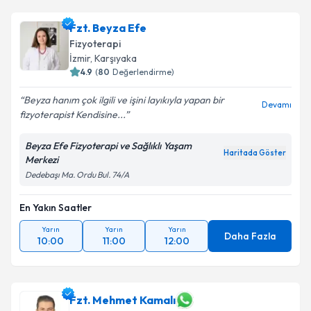
Fzt. Beyza Efe
Fizyoterapi
İzmir
,
Karşıyaka
4.9
(
80
Değerlendirme)
Beyza hanım çok ilgili ve işini layıkıyla yapan bir
Devamı
fizyoterapist Kendisine...
Beyza Efe Fizyoterapi ve Sağlıklı Yaşam
Haritada Göster
Merkezi
Dedebaşı Ma. Ordu Bul. 74/A
En Yakın Saatler
Yarın
Yarın
Yarın
Daha Fazla
10:00
11:00
12:00
Fzt. Mehmet Kamalı