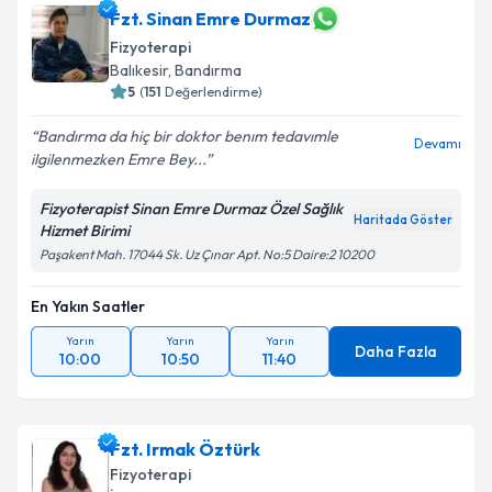
Fzt. Sinan Emre Durmaz
Fizyoterapi
Balıkesir
,
Bandırma
5
(
151
Değerlendirme)
Bandırma da hiç bir doktor benım tedavımle
Devamı
ilgilenmezken Emre Bey...
Fizyoterapist Sinan Emre Durmaz Özel Sağlık
Haritada Göster
Hizmet Birimi
Paşakent Mah. 17044 Sk. Uz Çınar Apt. No:5 Daire:2 10200
En Yakın Saatler
Yarın
Yarın
Yarın
Daha Fazla
10:00
10:50
11:40
Fzt. Irmak Öztürk
Fizyoterapi