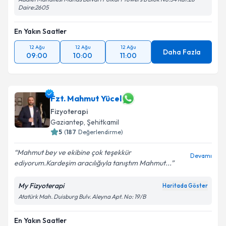
Daire:2605
En Yakın Saatler
12 Ağu
12 Ağu
12 Ağu
Daha Fazla
09:00
10:00
11:00
Fzt. Mahmut Yücel
Fizyoterapi
Gaziantep
,
Şehitkamil
5
(
187
Değerlendirme)
Mahmut bey ve ekibine çok teşekkür
Devamı
ediyorum.Kardeşim aracılığıyla tanıştım Mahmut...
My Fizyoterapi
Haritada Göster
Atatürk Mah. Duisburg Bulv. Aleyna Apt. No: 19/B
En Yakın Saatler