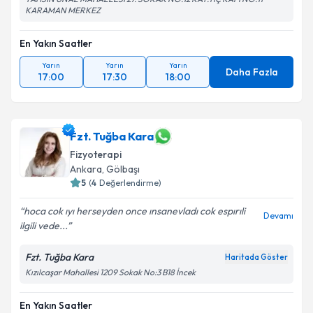
KARAMAN MERKEZ
En Yakın Saatler
Yarın
Yarın
Yarın
Daha Fazla
17:00
17:30
18:00
Fzt. Tuğba Kara
Fizyoterapi
Ankara
,
Gölbaşı
5
(
4
Değerlendirme)
hoca cok ıyı herseyden once ınsanevladı cok espırıli
Devamı
ilgili vede...
Fzt. Tuğba Kara
Haritada Göster
Kızılcaşar Mahallesi 1209 Sokak No:3 B18 İncek
En Yakın Saatler