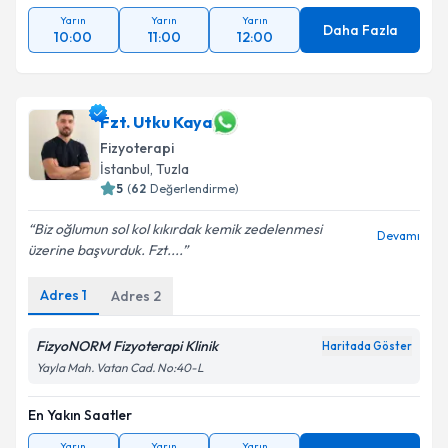
Yarın
Yarın
Yarın
Daha Fazla
10:00
11:00
12:00
Fzt. Utku Kaya
Fizyoterapi
İstanbul
,
Tuzla
5
(
62
Değerlendirme)
Biz oğlumun sol kol kıkırdak kemik zedelenmesi
Devamı
üzerine başvurduk. Fzt....
Adres
1
Adres
2
FizyoNORM Fizyoterapi Klinik
Haritada Göster
Yayla Mah. Vatan Cad. No:40-L
En Yakın Saatler
Yarın
Yarın
Yarın