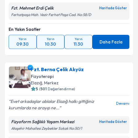
Fzt. Mehmet Erdi Çelik
Haritada Göster
Ferhatpaşa Mah. Vezir Ferhat Paşa Cad. No:58/D
En Yakın Saatler
Yarın
Yarın
Yarın
Daha Fazla
09:30
10:30
11:30
Fzt. Berna Çelik Akyüz
Fizyoterapi
Elazığ
,
Merkez
5
(
501
Değerlendirme)
Evet arkadaşlar ablalar Elazığ halkı gittiğiniz
Devamı
kurumlarda ne arayıp ne...
Fizyoform Sağlıklı Yaşam Merkezi
Haritada Göster
Ataşehir Mahallesi Zeybekler Sokak No:50/1