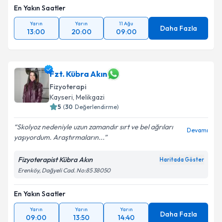
En Yakın Saatler
Yarın
Yarın
11 Ağu
Daha Fazla
13:00
20:00
09:00
Fzt. Kübra Akın
Fizyoterapi
Kayseri
,
Melikgazi
5
(
30
Değerlendirme)
Skolyoz nedeniyle uzun zamandır sırt ve bel ağrıları
Devamı
yaşıyordum. Araştırmaların...
Fizyoterapist Kübra Akın
Haritada Göster
Erenköy, Dağyeli Cad. No:85 38050
En Yakın Saatler
Yarın
Yarın
Yarın
Daha Fazla
09:00
13:50
14:40