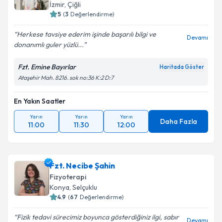
İzmir
,
Çiğli
5
(
3
Değerlendirme)
Herkese tavsiye ederim işinde başarılı bilgi ve
Devamı
donanımlı guler yüzlü...
Fzt. Emine Bayırlar
Haritada Göster
Ataşehir Mah. 8216. sok no:36 K:2 D:7
En Yakın Saatler
Yarın
Yarın
Yarın
Daha Fazla
11:00
11:30
12:00
Fzt. Necibe Şahin
Fizyoterapi
Konya
,
Selçuklu
4.9
(
67
Değerlendirme)
Fizik tedavi sürecimiz boyunca gösterdiğiniz ilgi, sabır
Devamı