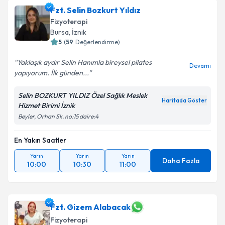
Fzt. Selin Bozkurt Yıldız
Fizyoterapi
Bursa
,
İznik
5
(
59
Değerlendirme)
Yaklaşık aydır Selin Hanımla bireysel pilates
Devamı
yapıyorum. İlk günden...
Selin BOZKURT YILDIZ Özel Sağlık Meslek
Haritada Göster
Hizmet Birimi İznik
Beyler, Orhan Sk. no:15 daire:4
En Yakın Saatler
Yarın
Yarın
Yarın
Daha Fazla
10:00
10:30
11:00
Fzt. Gizem Alabacak
Fizyoterapi