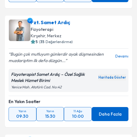
Fzt. Samet Ardıç
Fizyoterapi
Kırşehir
,
Merkez
5
(
35
Değerlendirme)
Bugün çok mutluyum günlerdir ayak düşmesinden
Devamı
muzdariptim ilk defa düzgün...
Fizyoterapist Samet Ardıç – Özel Sağlık
Haritada Göster
Meslek Hizmet Birimi
Yenice Mah. Atatürk Cad. No:42
En Yakın Saatler
Yarın
Yarın
11 Ağu
Daha Fazla
09:30
15:30
10:00