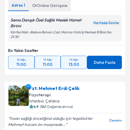
Adres
1
Online Görüşme
Sema Danışık Özel Sağlık Meslek Hizmet
Haritada Göster
Birimi
Körfez Mah. Atakum Bulvarı Cad. Marina Vista İş Merkezi B Blok No:
21/30
En Yakın Saatler
12 Ağu
14 Ağu
14 Ağu
Daha Fazla
11:00
11:00
13:00
Fzt. Mehmet Erdi Çelik
Fizyoterapi
İstanbul
,
Çatalca
4.9
(
541
Değerlendirme)
İnsan sağlığı önceliğiniz olduğu için teşekkürler
Devamı
Mehmet hocam ön muaynede...