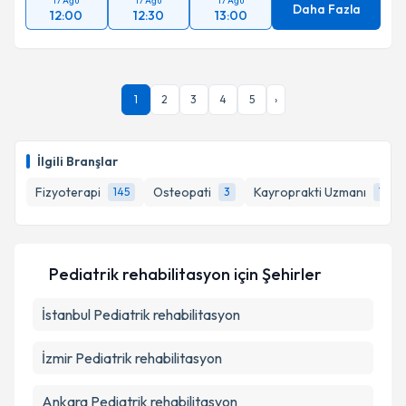
17 Ağu
17 Ağu
17 Ağu
Daha Fazla
12:00
12:30
13:00
1
2
3
4
5
›
İlgili Branşlar
Fizyoterapi
Osteopati
Kayroprakti Uzmanı
145
3
1
Pediatrik rehabilitasyon
için Şehirler
İstanbul
Pediatrik rehabilitasyon
İzmir
Pediatrik rehabilitasyon
Ankara
Pediatrik rehabilitasyon