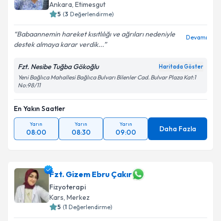
Ankara
,
Etimesgut
5
(
3
Değerlendirme)
Babaannemin hareket kısıtlılığı ve ağrıları nedeniyle
Devamı
destek almaya karar verdik...
Fzt. Nesibe Tuğba Gökoğlu
Haritada Göster
Yeni Bağlıca Mahallesi Bağlıca Bulvarı Bilenler Cad. Bulvar Plaza Kat:1
No:98/11
En Yakın Saatler
Yarın
Yarın
Yarın
Daha Fazla
08:00
08:30
09:00
Fzt. Gizem Ebru Çakır
Fizyoterapi
Kars
,
Merkez
5
(
1
Değerlendirme)