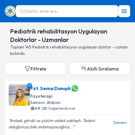
Doktor, klinik ara...
Pediatrik rehabilitasyon Uygulayan
Doktorlar - Uzmanlar
Toplam
145
Pediatrik rehabilitasyon
uygulayan doktor - uzman
bulundu.
Filtrele
Akıllı Sıralama
Fzt. Sema Danışık
Fizyoterapi
Samsun
,
Atakum
4.9
(
20
Değerlendirme)
Anladı, gördü ve çözüm odaklı yaklaştı. Tedavi
Devamı
olduğunuzu bile anlamayacağınız...