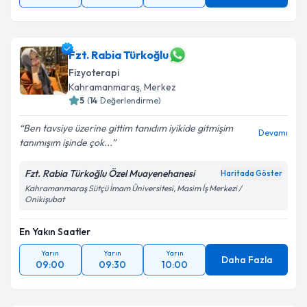
Fzt. Rabia Türkoğlu
Fizyoterapi
Kahramanmaraş
,
Merkez
5
(
14
Değerlendirme)
Ben tavsiye üzerine gittim tanıdım iyikide gitmişim
Devamı
tanımışım işinde çok...
Fzt. Rabia Türkoğlu Özel Muayenehanesi
Haritada Göster
Kahramanmaraş Sütçü İmam Üniversitesi, Masim İş Merkezi /
Onikişubat
En Yakın Saatler
Yarın
Yarın
Yarın
Daha Fazla
09:00
09:30
10:00