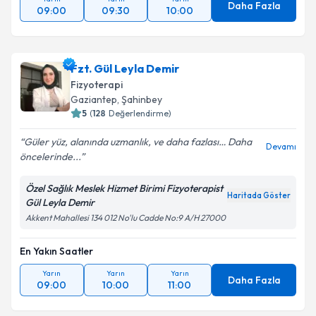
Daha Fazla
09:00
09:30
10:00
Fzt. Gül Leyla Demir
Fizyoterapi
Gaziantep
,
Şahinbey
5
(
128
Değerlendirme)
Güler yüz, alanında uzmanlık, ve daha fazlası… Daha
Devamı
öncelerinde...
Özel Sağlık Meslek Hizmet Birimi Fizyoterapist
Haritada Göster
Gül Leyla Demir
Akkent Mahallesi 134 012 No'lu Cadde No:9 A/H 27000
En Yakın Saatler
Yarın
Yarın
Yarın
Daha Fazla
09:00
10:00
11:00