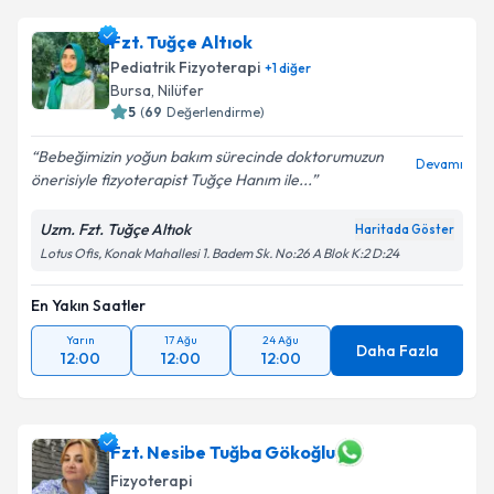
Fzt. Tuğçe Altıok
Pediatrik Fizyoterapi
+
1
diğer
Bursa
,
Nilüfer
5
(
69
Değerlendirme)
Bebeğimizin yoğun bakım sürecinde doktorumuzun
Devamı
önerisiyle fizyoterapist Tuğçe Hanım ile...
Uzm. Fzt. Tuğçe Altıok
Haritada Göster
Lotus Ofis, Konak Mahallesi 1. Badem Sk. No:26 A Blok K:2 D:24
En Yakın Saatler
Yarın
17 Ağu
24 Ağu
Daha Fazla
12:00
12:00
12:00
Fzt. Nesibe Tuğba Gökoğlu
Fizyoterapi