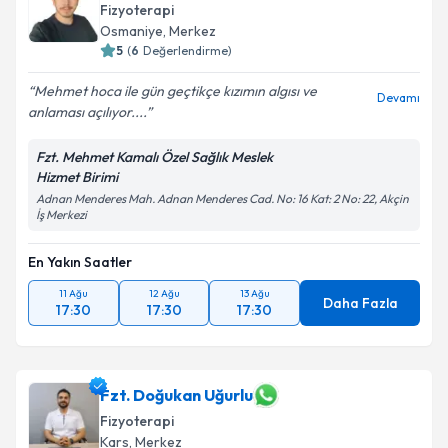
Fizyoterapi
Osmaniye
,
Merkez
5
(
6
Değerlendirme)
Mehmet hoca ile gün geçtikçe kızımın algısı ve
Devamı
anlaması açılıyor....
Fzt. Mehmet Kamalı Özel Sağlık Meslek
Hizmet Birimi
Adnan Menderes Mah. Adnan Menderes Cad. No: 16 Kat: 2 No: 22, Akçin
İş Merkezi
En Yakın Saatler
11 Ağu
12 Ağu
13 Ağu
Daha Fazla
17:30
17:30
17:30
Fzt. Doğukan Uğurlu
Fizyoterapi
Kars
,
Merkez