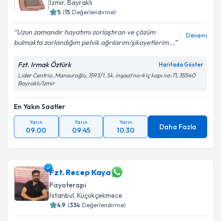
İzmir
,
Bayraklı
5
(
15
Değerlendirme)
Uzun zamandır hayatımı zorlaştıran ve çözüm
Devamı
bulmakta zorlandığım pelvik ağrılarım/şikayetlerim...
Fzt. Irmak Öztürk
Haritada Göster
Lider Centrio, Mansuroğlu, 1593/1. Sk. inşaat no:4 iç kapı no:71, 35540
Bayraklı/İzmir
En Yakın Saatler
Yarın
Yarın
Yarın
Daha Fazla
09:00
09:45
10:30
Fzt. Recep Kaya
Fizyoterapi
İstanbul
,
Küçükçekmece
4.9
(
334
Değerlendirme)