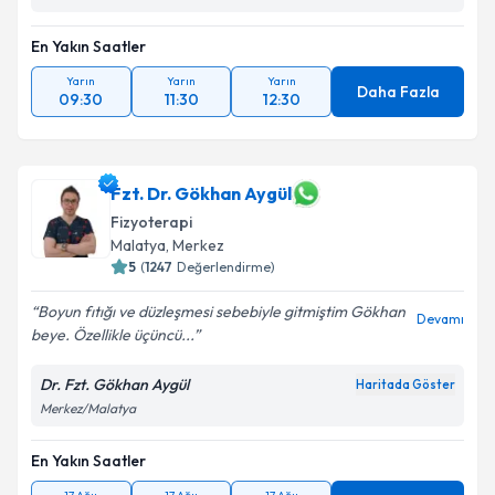
En Yakın Saatler
Yarın
Yarın
Yarın
Daha Fazla
09:30
11:30
12:30
Fzt. Dr. Gökhan Aygül
Fizyoterapi
Malatya
,
Merkez
5
(
1247
Değerlendirme)
Boyun fıtığı ve düzleşmesi sebebiyle gitmiştim Gökhan
Devamı
beye. Özellikle üçüncü...
Dr. Fzt. Gökhan Aygül
Haritada Göster
Merkez/Malatya
En Yakın Saatler