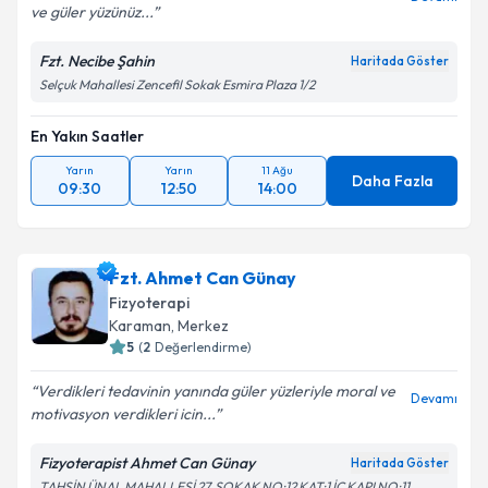
ve güler yüzünüz...
Fzt. Necibe Şahin
Haritada Göster
Selçuk Mahallesi Zencefil Sokak Esmira Plaza 1/2
En Yakın Saatler
Yarın
Yarın
11 Ağu
Daha Fazla
09:30
12:50
14:00
Fzt. Ahmet Can Günay
Fizyoterapi
Karaman
,
Merkez
5
(
2
Değerlendirme)
Verdikleri tedavinin yanında güler yüzleriyle moral ve
Devamı
motivasyon verdikleri icin...
Fizyoterapist Ahmet Can Günay
Haritada Göster
TAHSİN ÜNAL MAHALLESİ 27. SOKAK NO:12 KAT:1 İÇ KAPI NO:11