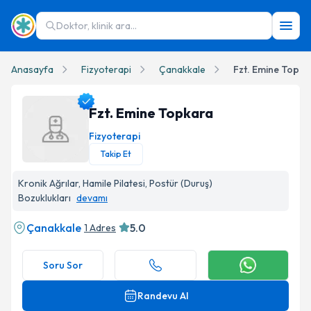
Doktor, klinik ara...
Anasayfa
Fizyoterapi
Çanakkale
Fzt. Emine Topka
Fzt. Emine Topkara
Fizyoterapi
Takip Et
Fzt. Emine Topkara Profil Fotoğrafı
Kronik Ağrılar, Hamile Pilatesi, Postür (Duruş)
Bozuklukları
devamı
Çanakkale
5.0
1 Adres
Soru Sor
Randevu Al