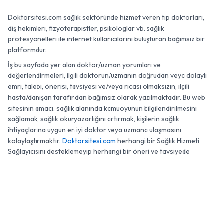
Doktorsitesi.com sağlık sektöründe hizmet veren tıp doktorları,
diş hekimleri, fizyoterapistler, psikologlar vb. sağlık
profesyonelleri ile internet kullanıcılarını buluşturan bağımsız bir
platformdur.
İş bu sayfada yer alan doktor/uzman yorumları ve
değerlendirmeleri, ilgili doktorun/uzmanın doğrudan veya dolaylı
emri, talebi, önerisi, tavsiyesi ve/veya ricası olmaksızın, ilgili
hasta/danışan tarafından bağımsız olarak yazılmaktadır. Bu web
sitesinin amacı, sağlık alanında kamuoyunun bilgilendirilmesini
sağlamak, sağlık okuryazarlığını artırmak, kişilerin sağlık
ihtiyaçlarına uygun en iyi doktor veya uzmana ulaşmasını
kolaylaştırmaktır.
Doktorsitesi.com
herhangi bir Sağlık Hizmeti
Sağlayıcısını desteklemeyip herhangi bir öneri ve tavsiyede
bulunmamaktadır.
0 (850) 811 51 40
WhatsApp
Randevu
© 2007 - 2026 Doktorsitesi.com. Tüm Hakları Saklıdır.