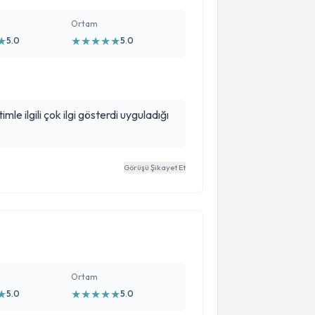
Ortam
★
★
★
★
★
★
5.0
5.0
imle ilgili çok ilgi gösterdi uyguladığı
Görüşü Şikayet Et
Ortam
★
★
★
★
★
★
5.0
5.0