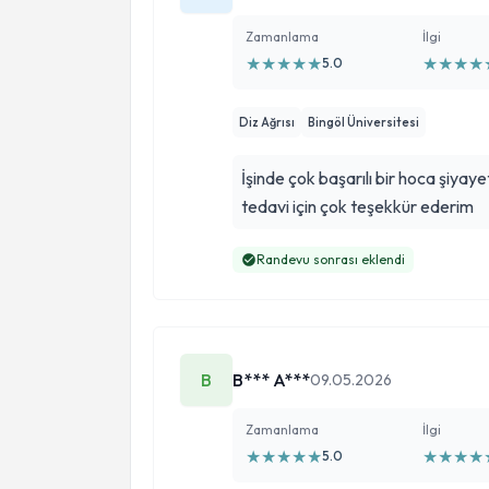
Zamanlama
İlgi
★
★
★
★
★
★
★
★
★
5.0
Diz Ağrısı
Bingöl Üniversitesi
İşinde çok başarılı bir hoca şiyayet
tedavi için çok teşekkür ederim
Randevu sonrası eklendi
B
B*** A***
09.05.2026
Zamanlama
İlgi
★
★
★
★
★
★
★
★
★
5.0