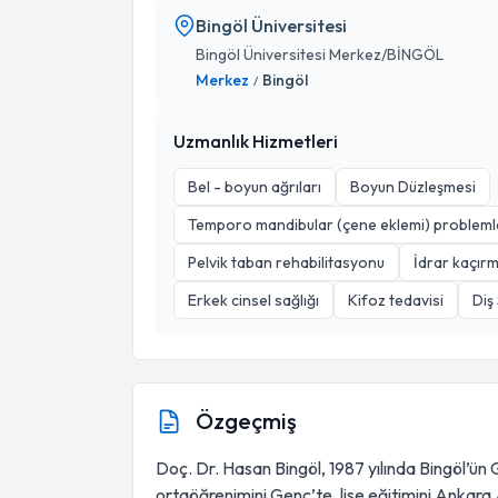
Bingöl Üniversitesi
Bingöl Üniversitesi Merkez/BİNGÖL
Merkez
Bingöl
/
Uzmanlık Hizmetleri
Bel - boyun ağrıları
Boyun Düzleşmesi
Temporo mandibular (çene eklemi) probleml
Pelvik taban rehabilitasyonu
İdrar kaçırm
Erkek cinsel sağlığı
Kifoz tedavisi
Diş
Özgeçmiş
Doç. Dr. Hasan Bingöl, 1987 yılında Bingöl’ün 
ortaöğrenimini Genç’te, lise eğitimini Ankar