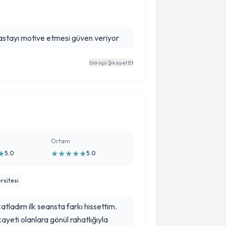
me ve hastayı motive etmesi güven veriyor
Görüşü Şikayet Et
Ortam
★
★
★
★
★
★
5.0
5.0
rsitesi
ladım ilk seansta farkı hissettim.
ayeti olanlara gönül rahatlığıyla