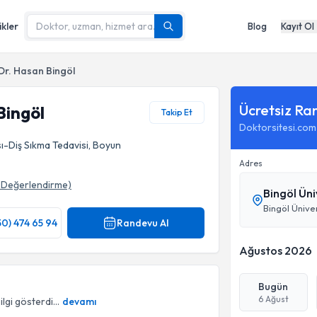
ikler
Blog
Kayıt Ol
Dr. Hasan Bingöl
Ücretsiz Ra
Bingöl
Takip Et
Doktorsitesi.com
sı-Diş Sıkma Tedavisi, Boyun
Adres
Değerlendirme)
Bingöl Üni
Bingöl Üniv
50) 474 65 94
Randevu Al
Ağustos 2026
Bugün
6 Ağust
ilgi gösterdi...
devamı