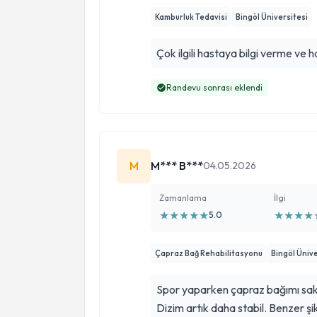
Kamburluk Tedavisi
Bingöl Üniversitesi
Çok ilgili hastaya bilgi ver
Randevu sonrası eklendi
M
M*** B***
04.05.2026
Zamanlama
İlgi
★
★
★
★
★
★
★
★
★
5.0
Çapraz Bağ Rehabilitasyonu
Bingöl Ünive
Spor yaparken çapraz bağımı sakat
Dizim artık daha stabil. Benzer şik