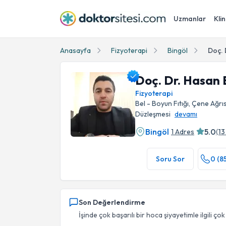
Uzmanlar
Klin
Anasayfa
Fizyoterapi
Bingöl
Doç. 
Doç. Dr. Hasan 
Fizyoterapi
Bel - Boyun Fıtığı, Çene Ağrı
Düzleşmesi
devamı
Bingöl
5.0
1 Adres
(
13
Doç. Dr. Hasan Bingöl Profil Fotoğrafı
Soru Sor
0 (8
Son Değerlendirme
İşinde çok başarılı bir hoca şiyayetimle ilgili çok 