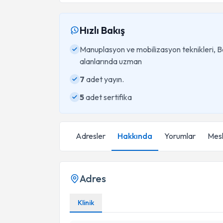
Hızlı Bakış
Manuplasyon ve mobilizasyon teknikleri, B
alanlarında uzman
7
adet yayın.
5
adet sertifika
Adresler
Hakkında
Yorumlar
Mesl
Adres
Klinik