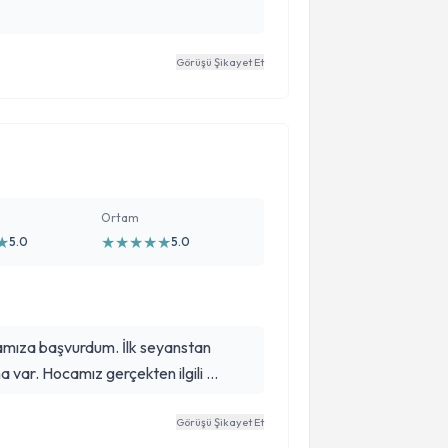
Görüşü Şikayet Et
Ortam
★
★
★
★
★
★
5.0
5.0
amıza başvurdum. İlk seyanstan
ha var. Hocamız gerçekten ilgili …
Görüşü Şikayet Et