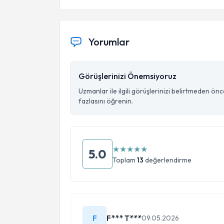
Yorumlar
Görüşlerinizi Önemsiyoruz
Uzmanlar ile ilgili görüşlerinizi belirtmeden ön
fazlasını öğrenin.
★
★
★
★
★
5.0
Toplam
13
değerlendirme
F
F*** T***
09.05.2026