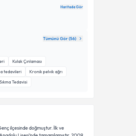
Haritada Gör
Tümünü Gör (
56
)
eri
Kulak Çınlaması
a tedavileri
Kronik pelvik ağrı
 Sıkma Tedavisi
Genç ilçesinde doğmuştur. İlk ve
a Anadolu Lisesi’nde tamamlamıştır. 2009