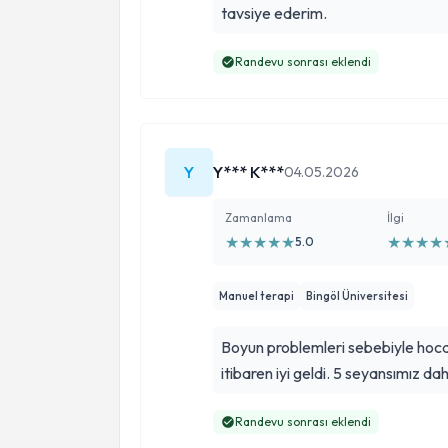
tavsiye ederim.
Randevu sonrası eklendi
Y
Y*** K***
04.05.2026
Zamanlama
İlgi
★
★
★
★
★
★
★
★
★
5.0
Manuel terapi
Bingöl Üniversitesi
Boyun problemleri sebebiyle hoc
itibaren iyi geldi. 5 seyansımız da
Randevu sonrası eklendi