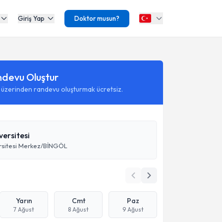
Giriş Yap
Doktor musun?
ndevu Oluştur
 üzerinden randevu oluşturmak ücretsiz.
versitesi
ersitesi Merkez/BİNGÖL
Yarın
Cmt
Paz
7 Ağust
8 Ağust
9 Ağust