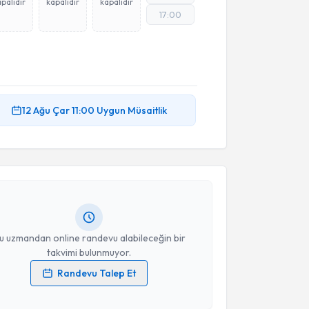
palıdır
kapalıdır
kapalıdır
17:00
12 Ağu
Çar
11:00
Uygun Müsaitlik
akvimi Talebi
m Özkan
için randevu takvimi talebi oluşturun. Size bu
ndevu almanız için bir takvim hazırlandığında e-
lgilendireceğiz.
resiniz
u uzmandan online randevu alabileceğin bir
takvimi bulunmuyor.
Randevu Talep Et
 verilerimin işlenmesine ilişkin
Aydınlatma Metni
'ni
 ve kişisel verilerimin belirtilen kapsamda
akvimi Talebi