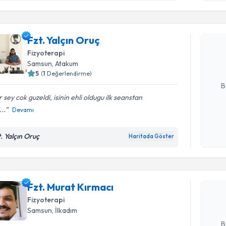
işlenm
Fzt. Yalçı
Fzt. Yalçın Oruç
uzmandan ra
posta ile bi
Fizyoterapi
Samsun
, Atakum
E-posta Ad
5
(
1
Değerlendirme)
B
 sey cok guzeldi, isinin ehli oldugu ilk seanstan
...
Devamı
Kişisel
okudum
Randevu T
t. Yalçın Oruç
Haritada Göster
işlenm
Fzt. Mura
bu uzmandan
Fzt. Murat Kırmacı
posta ile bi
Fizyoterapi
Samsun
, İlkadım
E-posta Ad
B