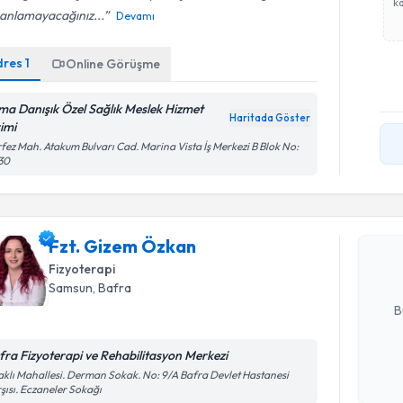
ka
 anlamayacağınız...
Devamı
dres
1
Online Görüşme
ma Danışık Özel Sağlık Meslek Hizmet
Haritada Göster
rimi
fez Mah. Atakum Bulvarı Cad. Marina Vista İş Merkezi B Blok No:
Randevu T
30
Fzt. Gize
uzmandan ra
Fzt. Gizem Özkan
posta ile bi
Fizyoterapi
E-posta Ad
Samsun
, Bafra
B
fra Fizyoterapi ve Rehabilitasyon Merkezi
Kişisel
aklı Mahallesi. Derman Sokak. No: 9/A Bafra Devlet Hastanesi
şısı. Eczaneler Sokağı
okudum
Randevu T