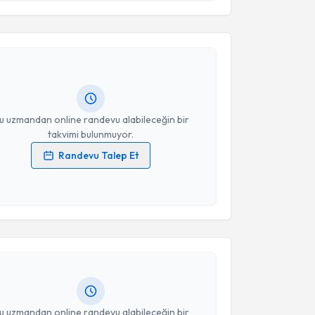
esini kabul ediyorum.
n Oruç
için randevu takvimi talebi oluşturun. Size bu
Takvim Talebini Gönder
ndevu almanız için bir takvim hazırlandığında e-
lgilendireceğiz.
resiniz
u uzmandan online randevu alabileceğin bir
takvimi bulunmuyor.
Randevu Talep Et
 verilerimin işlenmesine ilişkin
Aydınlatma Metni
'ni
 ve kişisel verilerimin belirtilen kapsamda
akvimi Talebi
esini kabul ediyorum.
t Kırmacı
için randevu takvimi talebi oluşturun. Size
Takvim Talebini Gönder
 randevu almanız için bir takvim hazırlandığında e-
lgilendireceğiz.
resiniz
u uzmandan online randevu alabileceğin bir