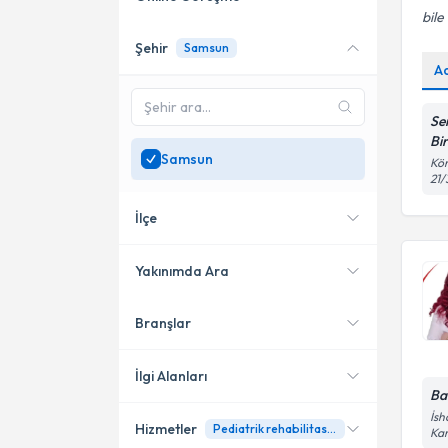
bile
Şehir
Samsun
Online danışmanlık sunan
A
uzmanları göster
Sadece
Samsun
bölgesinde
Se
uzman ara
Bi
Samsun
Kör
21/
İlçe
Yakınımda Ara
Branşlar
Konumuma yakın uzmanları
Atakum
göster
İlkadım
İlgi Alanları
Ba
Bafra
İsh
Hizmetler
Pediatrik rehabilitasyon
Fizyoterapi
Kar