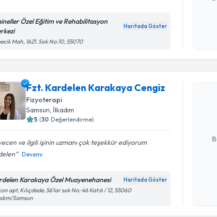
ineller Özel Eğitim ve Rehabilitasyon
Haritada Göster
rkezi
Kişisel
ecik Mah, 1621. Sok No:10, 55070
okudum
işlenm
Randevu T
Fzt. Kardelen Karakaya Cengiz
Fzt. Kard
oluşturun. 
Fizyoterapi
hazırlandığ
Samsun
, İlkadım
5
(
30
Değerlendirme)
E-posta Ad
B
ecen ve ilgili işinin uzmanı çok teşekkür ediyorum
delen
Devamı
Kişisel
rdelen Karakaya Özel Muayenehanesi
Haritada Göster
okudum
on apt, Kılıçdede, 56'lar sok No: 46 Kat:6 / 12, 55060
Randevu T
işlenm
kadım/Samsun