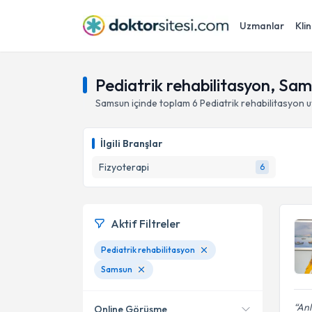
Uzmanlar
Klin
Pediatrik rehabilitasyon, Sa
Samsun
içinde toplam
6
Pediatrik rehabilitasyon
u
İlgili Branşlar
Fizyoterapi
6
Aktif Filtreler
Pediatrik rehabilitasyon
Samsun
Anl
Online Görüşme