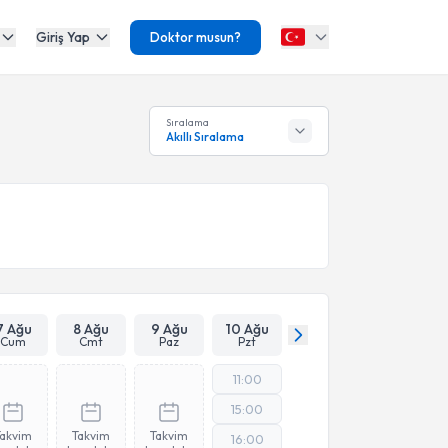
Giriş Yap
Doktor musun?
Sıralama
Akıllı Sıralama
7 Ağu
8 Ağu
9 Ağu
10 Ağu
Cum
Cmt
Paz
Pzt
11:00
15:00
Takvim
Takvim
Takvim
16:00