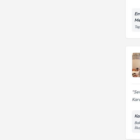
mobilizasyon teknikleri
Kas hastalıkları
Em
Me
Tep
Sev
Kar
Ka
Bak
İl