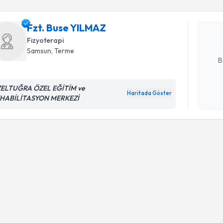
Fzt. Buse
uzmandan ra
Fzt. Buse YILMAZ
posta ile bi
Fizyoterapi
E-posta Ad
Samsun
, Terme
B
ELTUĞRA ÖZEL EĞİTİM ve
Haritada Göster
Kişisel
HABİLİTASYON MERKEZİ
okudum
işlenm