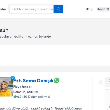
ikler
Blog
Kayıt Ol
msun
ygulayan doktor - uzman bulundu
Fzt. Sema Danışık
Fizyoterapi
Samsun
, Atakum
4.9
(
20
Değerlendirme)
adı, gördü ve çözüm odaklı yaklaştı. Tedavi olduğunuzu