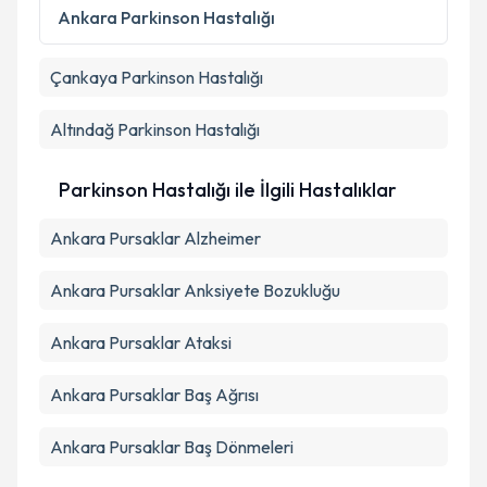
Kişisel verilerimin işlenmesine ilişkin
Aydınlatma
Ankara
Parkinson Hastalığı
Metni
'ni okudum ve kişisel verilerimin belirtilen
kapsamda işlenmesini kabul ediyorum.
Çankaya
Parkinson Hastalığı
Takvim Talebini Gönder
Altındağ
Parkinson Hastalığı
Parkinson Hastalığı ile İlgili Hastalıklar
Ankara Pursaklar Alzheimer
Ankara Pursaklar Anksiyete Bozukluğu
Ankara Pursaklar Ataksi
Ankara Pursaklar Baş Ağrısı
Ankara Pursaklar Baş Dönmeleri