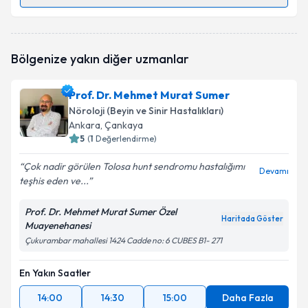
Randevu Takvimi Talebi
Uzm. Dr. Nishana Zakharova
için randevu takvimi
Bölgenize yakın diğer uzmanlar
talebi oluşturun. Size bu uzmandan randevu almanız
için bir takvim hazırlandığında e-posta ile
bilgilendireceğiz.
Prof. Dr. Mehmet Murat Sumer
Nöroloji (Beyin ve Sinir Hastalıkları)
E-posta Adresiniz
Ankara
, Çankaya
5
(
1
Değerlendirme)
Çok nadir görülen Tolosa hunt sendromu hastalığımı
Devamı
teşhis eden ve...
Kişisel verilerimin işlenmesine ilişkin
Aydınlatma
Metni
'ni okudum ve kişisel verilerimin belirtilen
kapsamda işlenmesini kabul ediyorum.
Prof. Dr. Mehmet Murat Sumer Özel
Haritada Göster
Muayenehanesi
Çukurambar mahallesi 1424 Cadde no: 6 CUBES B1- 271
Takvim Talebini Gönder
En Yakın Saatler
14:00
14:30
15:00
Daha Fazla