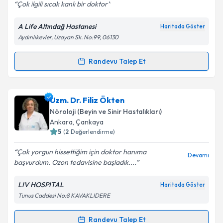
Çok ilgili sıcak kanlı bir doktor
Kişisel verilerimin işlenmesine ilişkin
Aydınlatma
A Life Altındağ Hastanesi
Haritada Göster
Metni
'ni okudum ve kişisel verilerimin belirtilen
Aydınlıkevler, Uzayan Sk. No:99, 06130
kapsamda işlenmesini kabul ediyorum.
Randevu Talep Et
Randevu Takvimi Talebi
Takvim Talebini Gönder
Uzm. Dr. Emine Bilgi
için randevu takvimi talebi
Uzm. Dr. Filiz Ökten
oluşturun. Size bu uzmandan randevu almanız için bir
Nöroloji (Beyin ve Sinir Hastalıkları)
takvim hazırlandığında e-posta ile bilgilendireceğiz.
Ankara
, Çankaya
5
(
2
Değerlendirme)
E-posta Adresiniz
Çok yorgun hissettiğim için doktor hanıma
Devamı
başvurdum. Ozon tedavisine başladık....
LIV HOSPITAL
Haritada Göster
Kişisel verilerimin işlenmesine ilişkin
Aydınlatma
Tunus Caddesi No:8 KAVAKLIDERE
Metni
'ni okudum ve kişisel verilerimin belirtilen
kapsamda işlenmesini kabul ediyorum.
Randevu Talep Et