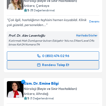
Nöroloji (Beyin ve Sinir Hastalıkları)
Ankara
, Çankaya
5
(
11
Değerlendirme)
Çok ilgili, hastalığımın teşhisini hemen koyabildi. Klinik
Devamı
çok güzeldi, personelden...
Prof. Dr. Alev Leventoğlu
Haritada Göster
Kızılırmak Mah Dumlupınar bulvarı Eskişehir Yolu no:3 Next Level Ofis
binası Kat:24 Numara:114
0 (850) 474 02 96
Randevu Takvimi Talebi
Randevu Talep Et
Prof. Dr. Alev Leventoğlu
için randevu takvimi talebi
oluşturun. Size bu uzmandan randevu almanız için bir
Uzm. Dr. Emine Bilgi
takvim hazırlandığında e-posta ile bilgilendireceğiz.
Nöroloji (Beyin ve Sinir Hastalıkları)
E-posta Adresiniz
Ankara
, Altındağ
5
(
1
Değerlendirme)