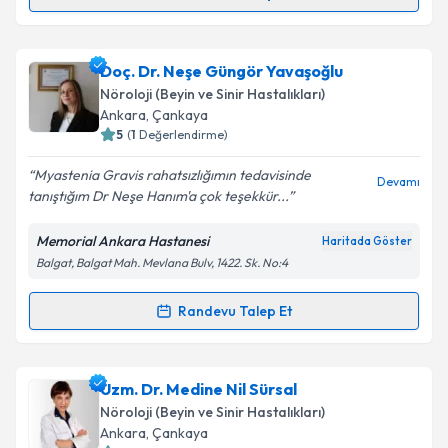
Randevu Takvimi Talebi
Takvim Talebini Gönder
Uzm. Dr. Filiz Ökten
için randevu takvimi talebi
Doç. Dr. Neşe Güngör Yavaşoğlu
oluşturun. Size bu uzmandan randevu almanız için bir
Nöroloji (Beyin ve Sinir Hastalıkları)
takvim hazırlandığında e-posta ile bilgilendireceğiz.
Ankara
, Çankaya
5
(
1
Değerlendirme)
E-posta Adresiniz
Myastenia Gravis rahatsızlığımın tedavisinde
Devamı
tanıştığım Dr Neşe Hanım'a çok teşekkür...
Memorial Ankara Hastanesi
Haritada Göster
Kişisel verilerimin işlenmesine ilişkin
Aydınlatma
Balgat, Balgat Mah. Mevlana Bulv, 1422. Sk. No:4
Metni
'ni okudum ve kişisel verilerimin belirtilen
kapsamda işlenmesini kabul ediyorum.
Randevu Talep Et
Randevu Takvimi Talebi
Takvim Talebini Gönder
Doç. Dr. Neşe Güngör Yavaşoğlu
için randevu
Uzm. Dr. Medine Nil Sürsal
takvimi talebi oluşturun. Size bu uzmandan randevu
Nöroloji (Beyin ve Sinir Hastalıkları)
almanız için bir takvim hazırlandığında e-posta ile
Ankara
, Çankaya
bilgilendireceğiz.