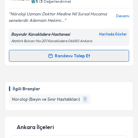
5
(
3
Değerlendirme)
E-posta Adresiniz
Nöroloji Uzmanı Doktor Medine Nil Sursal Hocamız
Devamı
senelerdir Ailemizin Hekimi...
Bayındır Kavaklıdere Hastanesi
Haritada Göster
Atatürk Bulvarı No:201 Kavaklıdere 06680 Ankara
Kişisel verilerimin işlenmesine ilişkin
Aydınlatma
Metni
'ni okudum ve kişisel verilerimin belirtilen
kapsamda işlenmesini kabul ediyorum.
Randevu Talep Et
Randevu Takvimi Talebi
Takvim Talebini Gönder
Uzm. Dr. Medine Nil Sürsal
için randevu takvimi
talebi oluşturun. Size bu uzmandan randevu almanız
İlgili Branşlar
için bir takvim hazırlandığında e-posta ile
bilgilendireceğiz.
Nöroloji (Beyin ve Sinir Hastalıkları)
1
E-posta Adresiniz
Ankara İlçeleri