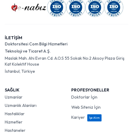
İLETİŞİM
Doktorsitesi Com Bilgi Hizmetleri
Teknoloji ve Ticaret A.Ş.
Maslak Mah. Ahi Evran Cd. A.O.S 55 Sokak No:2 Aksoy Plaza Giriş
Kat Kolektif House
İstanbul, Türkiye
SAĞLIK
PROFESYONELLER
Uzmanlar
Doktorlar İçin
Uzmanlık Alanları
Web Siteniz İçin
Hastalıklar
Kariyer
İşe Alım
Hizmetler
Hastaneler