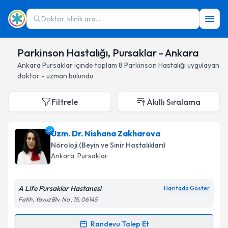
Doktor, klinik ara...
Parkinson Hastalığı, Pursaklar - Ankara
Ankara
Pursaklar
içinde toplam
8
Parkinson Hastalığı
uygulayan
doktor - uzman bulundu
Filtrele
Akıllı Sıralama
Uzm. Dr. Nishana Zakharova
Nöroloji (Beyin ve Sinir Hastalıkları)
Ankara
, Pursaklar
A Life Pursaklar Hastanesi
Haritada Göster
Fatih, Yavuz Blv. No : 15, 06145
Randevu Talep Et