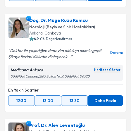
Doç. Dr. Müge Kuzu Kumcu
Nöroloji (Beyin ve Sinir Hastalıkları)
Ankara
, Çankaya
4.9
(
16
Değerlendirme)
Doktor ile yaşadığım deneyim oldukça olumlu geçti.
Devamı
Şikayetlerimi dikkatle dinleyerek...
Medicana Ankara
Haritada Göster
Söğütözü Caddesi,2165 Sokak No:6 Söğütözü 06520
En Yakın Saatler
12:30
13:00
13:30
Daha Fazla
Prof. Dr. Alev Leventoğlu