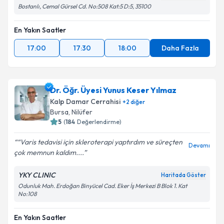
Bostanlı, Cemal Gürsel Cd. No:508 Kat:5 D:5, 35100
En Yakın Saatler
17:00
17:30
18:00
Daha Fazla
Dr. Öğr. Üyesi Yunus Keser Yılmaz
Kalp Damar Cerrahisi
+
2
diğer
Bursa
,
Nilüfer
5
(
184
Değerlendirme)
“Varis tedavisi için skleroterapi yaptırdım ve süreçten
Devamı
çok memnun kaldım....
YKY CLINIC
Haritada Göster
Odunluk Mah. Erdoğan Binyücel Cad. Eker İş Merkezi B Blok 1. Kat
No:108
En Yakın Saatler