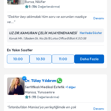
Bursa
,
Nilüfer
5
(
154
Değerlendirme)
Doktor bey aklımdaki tüm soru ve sorunları nazikçe
Devamı
ve...
UZ.DR.KAMURAN ÇELİK MUAYENEHANESİ
Haritada Göster
Konak Mh. 1.Badem Sk. No:26/B Lotus Office B Blok K:5 D:58
En Yakın Saatler
10:00
10:30
11:00
Daha Fazla
Dr. Tülay Yıldırım
Sertifikalı Medikal Estetik
+
1
diğer
Manisa
,
Yunusemre
5
(
115
Değerlendirme)
İstanbul’dan Manisa’ya yerleştiğimde en çok
Devamı