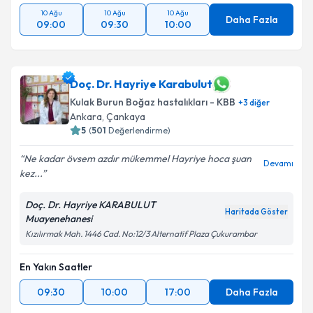
10 Ağu
10 Ağu
10 Ağu
Daha Fazla
09:00
09:30
10:00
Doç. Dr. Hayriye Karabulut
Kulak Burun Boğaz hastalıkları - KBB
+
3
diğer
Ankara
,
Çankaya
5
(
501
Değerlendirme)
Ne kadar övsem azdır mükemmel Hayriye hoca şuan
Devamı
kez...
Doç. Dr. Hayriye KARABULUT
Haritada Göster
Muayenehanesi
Kızılırmak Mah. 1446 Cad. No:12/3 Alternatif Plaza Çukurambar
En Yakın Saatler
09:30
10:00
17:00
Daha Fazla