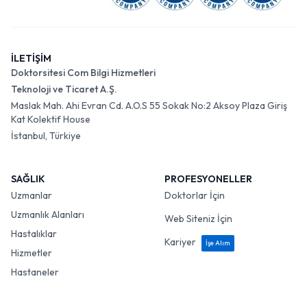
İLETİŞİM
Doktorsitesi Com Bilgi Hizmetleri
Teknoloji ve Ticaret A.Ş.
Maslak Mah. Ahi Evran Cd. A.O.S 55 Sokak No:2 Aksoy Plaza Giriş
Kat Kolektif House
İstanbul, Türkiye
SAĞLIK
PROFESYONELLER
Uzmanlar
Doktorlar İçin
Uzmanlık Alanları
Web Siteniz İçin
Hastalıklar
Kariyer
İşe Alım
Hizmetler
Hastaneler