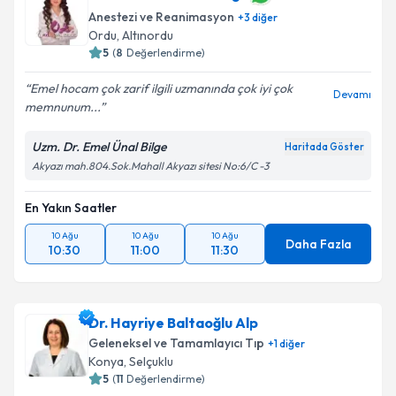
Anestezi ve Reanimasyon
+
3
diğer
Ordu
,
Altınordu
5
(
8
Değerlendirme)
Emel hocam çok zarif ilgili uzmanında çok iyi çok
Devamı
memnunum...
Uzm. Dr. Emel Ünal Bilge
Haritada Göster
Akyazı mah.804.Sok.Mahall Akyazı sitesi No:6/C -3
En Yakın Saatler
10 Ağu
10 Ağu
10 Ağu
Daha Fazla
10:30
11:00
11:30
Dr. Hayriye Baltaoğlu Alp
Geleneksel ve Tamamlayıcı Tıp
+
1
diğer
Konya
,
Selçuklu
5
(
11
Değerlendirme)