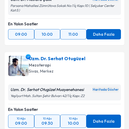
Parsana Mahallesi Zümrütova Sokak No:1 İç Kapı:10 ( Selçuker Center
Kat:5 )
En Yakın Saatler
09:00
10:00
11:00
Daha Fazla
Uzm. Dr. Serhat Otugüzel
Mezoterapi
Sivas
,
Merkez
Uzm. Dr. Serhat Otugüzel Muayenehanesi
Haritada Göster
Yeşilyurt Mah. Sultan Şehir Bulvarı 42/1 İç Kapı: Z2
En Yakın Saatler
10 Ağu
10 Ağu
10 Ağu
Daha Fazla
09:00
09:30
10:00