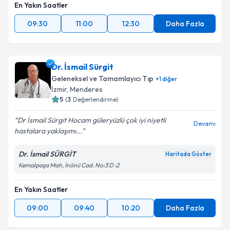
En Yakın Saatler
09:30
11:00
12:30
Daha Fazla
Dr. İsmail Sürgit
Geleneksel ve Tamamlayıcı Tıp
+
1
diğer
İzmir
,
Menderes
5
(
3
Değerlendirme)
Dr İsmail Sürgit Hocam güleryüzlü çok iyi niyetli
Devamı
hastalara yaklaşımı...
Dr. İsmail SÜRGİT
Haritada Göster
Kemalpaşa Mah, İnönü Cad. No:3 D :2
En Yakın Saatler
09:00
09:40
10:20
Daha Fazla