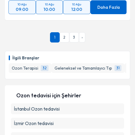
10 Ağu
10 Ağu
10 Ağu
Daha Fazla
09:00
10:00
12:00
1
2
3
›
İlgili Branşlar
Ozon Terapisi
Geleneksel ve Tamamlayıcı Tıp
Mez
32
31
Ozon tedavisi
için Şehirler
İstanbul
Ozon tedavisi
İzmir
Ozon tedavisi