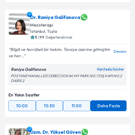
Dr. Raniya Galifanova
Mezoterapi
İstanbul
,
Tuzla
5
(
99
Değerlendirme)
Bilgili ve tecrübeli bir hekim. Tavsiye üzerine gitmiştim
Devamı
ve her...
Raniya Galifanova
Haritada Göster
POSTANE MAHALLESİ CEBECİ SOKAK MY PARK NO:7 DIŞ KAPI NO:2
DAİRE:2
En Yakın Saatler
10:00
10:30
11:00
Daha Fazla
Uzm. Dr. Yüksel Güven