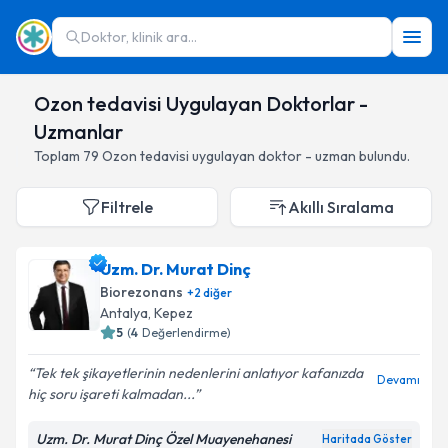
Doktor, klinik ara...
Ozon tedavisi Uygulayan Doktorlar -
Uzmanlar
Toplam
79
Ozon tedavisi
uygulayan doktor - uzman bulundu.
Filtrele
Akıllı Sıralama
Uzm. Dr. Murat Dinç
Biorezonans
+
2
diğer
Antalya
,
Kepez
5
(
4
Değerlendirme)
Tek tek şikayetlerinin nedenlerini anlatıyor kafanızda
Devamı
hiç soru işareti kalmadan...
Uzm. Dr. Murat Dinç Özel Muayenehanesi
Haritada Göster