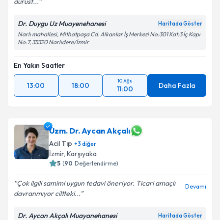
dürüst...
Kişisel verilerimin işlenmesine ilişkin
Aydınlatma
Metni
'ni okudum ve kişisel verilerimin belirtilen
Dr. Duygu Uz Muayenehanesi
Haritada Göster
kapsamda işlenmesini kabul ediyorum.
Narlı mahallesi, Mithatpaşa Cd. Alkanlar İş Merkezi No:301 Kat:3 İç Kapı
No:7, 35320 Narlıdere/İzmir
Takvim Talebini Gönder
En Yakın Saatler
10 Ağu
13:00
18:00
Daha Fazla
11:00
Uzm. Dr. Aycan Akçalı
Acil Tıp
+
3
diğer
İzmir
,
Karşıyaka
5
(
90
Değerlendirme)
Çok ilgili samimi uygun tedavi öneriyor. Ticari amaçlı
Devamı
davranmıyor ciltteki...
Dr. Aycan Akçalı Muayanehanesi
Haritada Göster