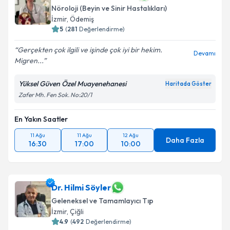
Nöroloji (Beyin ve Sinir Hastalıkları)
İzmir
,
Ödemiş
5
(
281
Değerlendirme)
Gerçekten çok ilgili ve işinde çok iyi bir hekim.
Devamı
Migren...
Yüksel Güven Özel Muayenehanesi
Haritada Göster
Zafer Mh. Fen Sok. No:20/1
En Yakın Saatler
11 Ağu
11 Ağu
12 Ağu
Daha Fazla
16:30
17:00
10:00
Dr. Hilmi Söyler
Geleneksel ve Tamamlayıcı Tıp
İzmir
,
Çiğli
4.9
(
492
Değerlendirme)