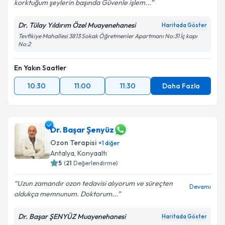
korktuğum şeylerin başında Güvenle işlem...
Dr. Tülay Yıldırım Özel Muayenehanesi
Haritada Göster
Tevfikiye Mahallesi 3813 Sokak Öğretmenler Apartmanı No:31 İç kapı
No:2
En Yakın Saatler
10:30
11:00
11:30
Daha Fazla
Dr. Başar Şenyüz
Ozon Terapisi
+
1
diğer
Antalya
,
Konyaaltı
5
(
21
Değerlendirme)
Uzun zamandır ozon tedavisi alıyorum ve süreçten
Devamı
oldukça memnunum. Doktorum...
Dr. Başar ŞENYÜZ Muayenehanesi
Haritada Göster