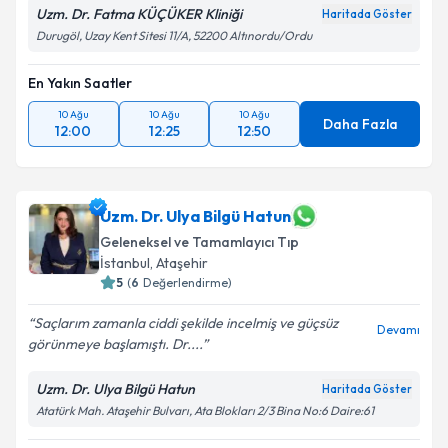
Uzm. Dr. Fatma KÜÇÜKER Kliniği
Haritada Göster
Durugöl, Uzay Kent Sitesi 11/A, 52200 Altınordu/Ordu
En Yakın Saatler
10 Ağu
10 Ağu
10 Ağu
Daha Fazla
12:00
12:25
12:50
Uzm. Dr. Ulya Bilgü Hatun
Geleneksel ve Tamamlayıcı Tıp
İstanbul
,
Ataşehir
5
(
6
Değerlendirme)
Saçlarım zamanla ciddi şekilde incelmiş ve güçsüz
Devamı
görünmeye başlamıştı. Dr....
Uzm. Dr. Ulya Bilgü Hatun
Haritada Göster
Atatürk Mah. Ataşehir Bulvarı, Ata Blokları 2/3 Bina No:6 Daire:61