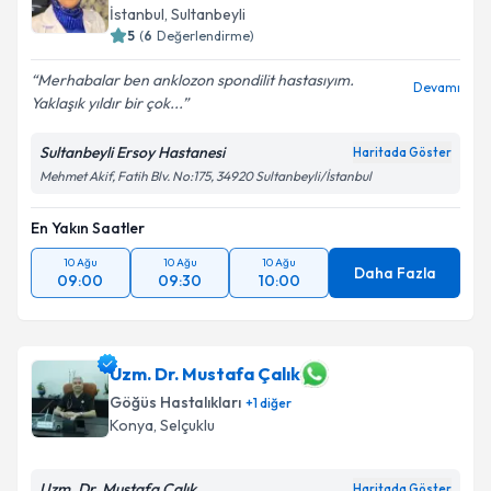
İstanbul
,
Sultanbeyli
5
(
6
Değerlendirme)
Merhabalar ben anklozon spondilit hastasıyım.
Devamı
Yaklaşık yıldır bir çok...
Sultanbeyli Ersoy Hastanesi
Haritada Göster
Mehmet Akif, Fatih Blv. No:175, 34920 Sultanbeyli/İstanbul
En Yakın Saatler
10 Ağu
10 Ağu
10 Ağu
Daha Fazla
09:00
09:30
10:00
Uzm. Dr. Mustafa Çalık
Göğüs Hastalıkları
+
1
diğer
Konya
,
Selçuklu
Uzm. Dr. Mustafa Çalık
Haritada Göster