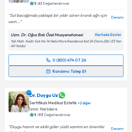
5
(
41
Değerlendirme)
Sol bacağımda yaklaşık bir yıldır süren kronik ağrı için
Devamı
uzun...
Kişisel verilerimin işlenmesine ilişkin
Aydınlatma
Metni
'ni okudum ve kişisel verilerimin belirtilen
Uzm. Dr. Oğuz Bak Özel Muayenehanesi
Haritada Göster
kapsamda işlenmesini kabul ediyorum.
Yalı Mah. Kadir Sok No 14 Helis More Residence Kat 24 Daire 226 ( E5 Yan
Alt Yolda)
Takvim Talebini Gönder
0 (850) 474 07 26
Randevu Takvimi Talebi
Randevu Talep Et
Uzm. Dr. Oğuz Bak
için randevu takvimi talebi
oluşturun. Size bu uzmandan randevu almanız için bir
takvim hazırlandığında e-posta ile bilgilendireceğiz.
Dr. Duygu Uz
Sertifikalı Medikal Estetik
+
2
diğer
E-posta Adresiniz
İzmir
,
Narlıdere
5
(
93
Değerlendirme)
Duygu hanım ve ekibi güler yüzlü samimi en önemlisi
Devamı