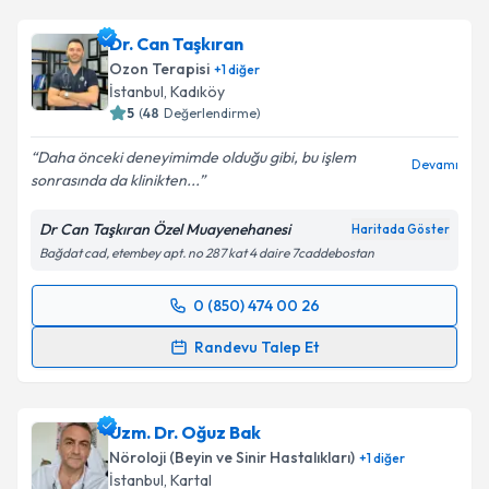
Dr. Can Taşkıran
Ozon Terapisi
+
1
diğer
İstanbul
,
Kadıköy
5
(
48
Değerlendirme)
Daha önceki deneyimimde olduğu gibi, bu işlem
Devamı
sonrasında da klinikten...
Dr Can Taşkıran Özel Muayenehanesi
Haritada Göster
Bağdat cad, etembey apt. no 287 kat 4 daire 7caddebostan
0 (850) 474 00 26
Randevu Takvimi Talebi
Randevu Talep Et
Dr. Can Taşkıran
için randevu takvimi talebi
oluşturun. Size bu uzmandan randevu almanız için bir
Uzm. Dr. Oğuz Bak
takvim hazırlandığında e-posta ile bilgilendireceğiz.
Nöroloji (Beyin ve Sinir Hastalıkları)
+
1
diğer
E-posta Adresiniz
İstanbul
,
Kartal