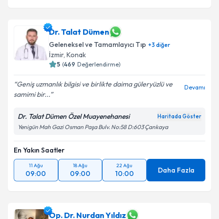
Dr. Talat Dümen
Geleneksel ve Tamamlayıcı Tıp
+
3
diğer
İzmir
,
Konak
5
(
469
Değerlendirme)
Geniş uzmanlık bilgisi ve birlikte daima güleryüzlü ve
Devamı
samimi bir...
Dr. Talat Dümen Özel Muayenehanesi
Haritada Göster
Yenigün Mah Gazi Osman Paşa Bulv. No:58 D:603 Çankaya
En Yakın Saatler
11 Ağu
18 Ağu
22 Ağu
Daha Fazla
09:00
09:00
10:00
Op. Dr. Nurdan Yıldız