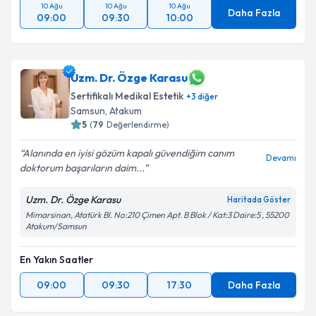
10 Ağu
10 Ağu
10 Ağu
Daha Fazla
09:00
09:30
10:00
Uzm. Dr. Özge Karasu
Sertifikalı Medikal Estetik
+
3
diğer
Samsun
,
Atakum
5
(
79
Değerlendirme)
Alanında en iyisi gözüm kapalı güvendiğim canım
Devamı
doktorum başarıların daim...
Uzm. Dr. Özge Karasu
Haritada Göster
Mimarsinan, Atatürk Bl. No:210 Çimen Apt. B Blok / Kat:3 Daire:5 , 55200
Atakum/Samsun
En Yakın Saatler
09:00
09:30
17:30
Daha Fazla