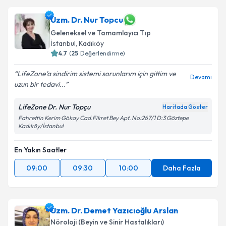
Uzm. Dr. Nur Topcu
Geleneksel ve Tamamlayıcı Tıp
İstanbul
,
Kadıköy
4.7
(
25
Değerlendirme)
LifeZone'a sindirim sistemi sorunlarım için gittim ve
Devamı
uzun bir tedavi...
LifeZone Dr. Nur Topçu
Haritada Göster
Fahrettin Kerim Gökay Cad.Fikret Bey Apt. No:267/1 D:3 Göztepe
Kadıköy/İstanbul
En Yakın Saatler
09:00
09:30
10:00
Daha Fazla
Uzm. Dr. Demet Yazıcıoğlu Arslan
Nöroloji (Beyin ve Sinir Hastalıkları)