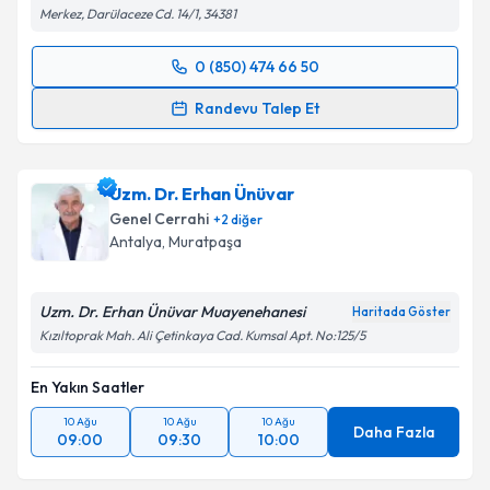
Merkez, Darülaceze Cd. 14/1, 34381
0 (850) 474 66 50
Randevu Takvimi Talebi
Randevu Talep Et
Dr. Ahmet Yasin Tekin
için randevu takvimi talebi
oluşturun. Size bu uzmandan randevu almanız için bir
Uzm. Dr. Erhan Ünüvar
takvim hazırlandığında e-posta ile bilgilendireceğiz.
Genel Cerrahi
+
2
diğer
E-posta Adresiniz
Antalya
,
Muratpaşa
Uzm. Dr. Erhan Ünüvar Muayenehanesi
Haritada Göster
Kızıltoprak Mah. Ali Çetinkaya Cad. Kumsal Apt. No:125/5
Kişisel verilerimin işlenmesine ilişkin
Aydınlatma
Metni
'ni okudum ve kişisel verilerimin belirtilen
En Yakın Saatler
kapsamda işlenmesini kabul ediyorum.
10 Ağu
10 Ağu
10 Ağu
Daha Fazla
09:00
09:30
10:00
Takvim Talebini Gönder