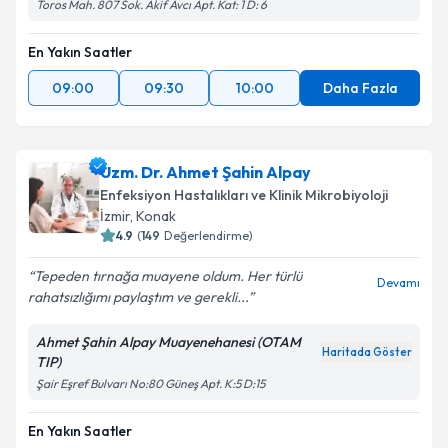
Toros Mah. 807 Sok. Akif Avcı Apt. Kat: 1 D: 6
En Yakın Saatler
09:00
09:30
10:00
Daha Fazla
Uzm. Dr. Ahmet Şahin Alpay
Enfeksiyon Hastalıkları ve Klinik Mikrobiyoloji
İzmir
,
Konak
4.9
(
149
Değerlendirme)
Tepeden tırnağa muayene oldum. Her türlü
Devamı
rahatsızlığımı paylaştım ve gerekli...
Ahmet Şahin Alpay Muayenehanesi (OTAM
Haritada Göster
TIP)
Şair Eşref Bulvarı No:80 Güneş Apt. K:5 D:15
En Yakın Saatler