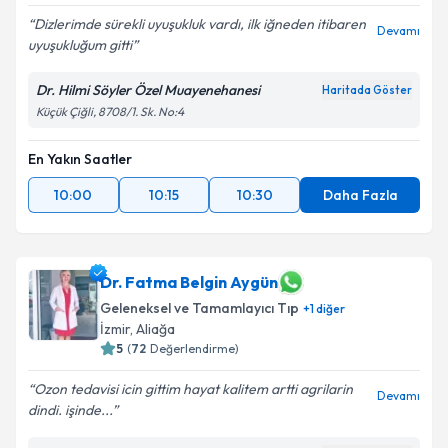
Dizlerimde sürekli uyuşukluk vardı, ilk iğneden itibaren
Devamı
uyuşukluğum gitti
Dr. Hilmi Söyler Özel Muayenehanesi
Haritada Göster
Küçük Çiğli, 8708/1. Sk. No:4
En Yakın Saatler
10:00
10:15
10:30
Daha Fazla
Dr. Fatma Belgin Aygün
Geleneksel ve Tamamlayıcı Tıp
+
1
diğer
İzmir
,
Aliağa
5
(
72
Değerlendirme)
Ozon tedavisi icin gittim hayat kalitem artti agrilarin
Devamı
dindi. işinde...