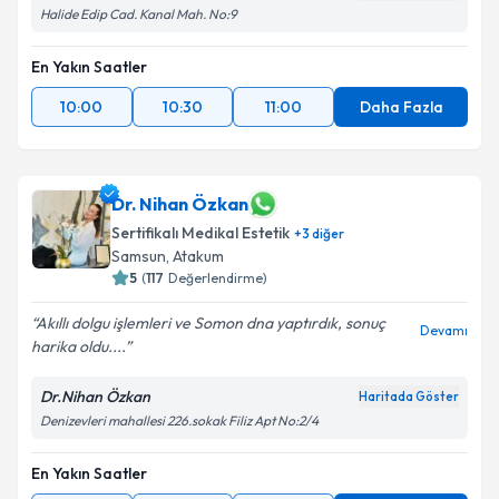
Halide Edip Cad. Kanal Mah. No:9
En Yakın Saatler
10:00
10:30
11:00
Daha Fazla
Dr. Nihan Özkan
Sertifikalı Medikal Estetik
+
3
diğer
Samsun
,
Atakum
5
(
117
Değerlendirme)
Akıllı dolgu işlemleri ve Somon dna yaptırdık, sonuç
Devamı
harika oldu....
Dr.Nihan Özkan
Haritada Göster
Denizevleri mahallesi 226.sokak Filiz Apt No:2/4
En Yakın Saatler