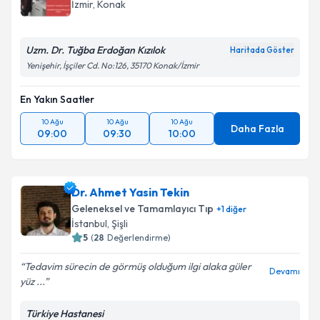
İzmir
,
Konak
Uzm. Dr. Tuğba Erdoğan Kızılok
Haritada Göster
Yenişehir, İşçiler Cd. No:126, 35170 Konak/İzmir
En Yakın Saatler
10 Ağu
10 Ağu
10 Ağu
Daha Fazla
09:00
09:30
10:00
Dr. Ahmet Yasin Tekin
Geleneksel ve Tamamlayıcı Tıp
+
1
diğer
İstanbul
,
Şişli
5
(
28
Değerlendirme)
Tedavim sürecin de görmüş olduğum ilgi alaka güler
Devamı
yüz ...
Türkiye Hastanesi