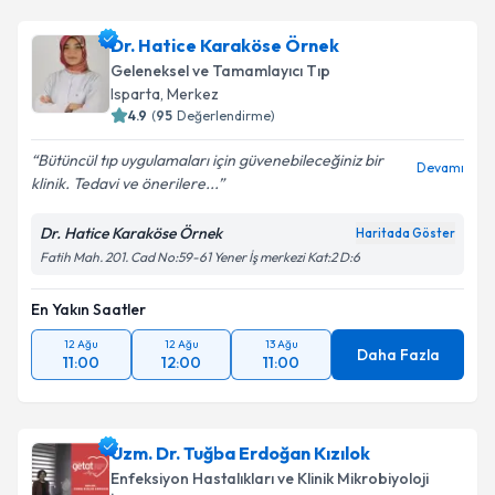
Dr. Hatice Karaköse Örnek
Geleneksel ve Tamamlayıcı Tıp
Isparta
,
Merkez
4.9
(
95
Değerlendirme)
Bütüncül tıp uygulamaları için güvenebileceğiniz bir
Devamı
klinik. Tedavi ve önerilere...
Dr. Hatice Karaköse Örnek
Haritada Göster
Fatih Mah. 201. Cad No:59-61 Yener İş merkezi Kat:2 D:6
En Yakın Saatler
12 Ağu
12 Ağu
13 Ağu
Daha Fazla
11:00
12:00
11:00
Uzm. Dr. Tuğba Erdoğan Kızılok
Enfeksiyon Hastalıkları ve Klinik Mikrobiyoloji