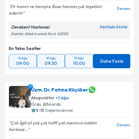
Dr hanım ve hemşire Buse hanıma çok teşekkür
Devamı
ederim
Devakent Hastanesi
Haritada Göster
Esenler, Akbörk sokak No:4, 42080
En Yakın Saatler
10 Ağu
10 Ağu
10 Ağu
Daha Fazla
09:00
09:30
10:00
Uzm. Dr. Fatma Küçüker
Akupunktur
+
3
diğer
Ordu
,
Altınordu
5
(
15
Değerlendirme)
Çok ilgili eli çok çok hafif çok memnun kaldım
Devamı
herkese...