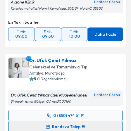
Ayzone Klinik
Haritada Göster
Kurtuluş mahallesi Namık Kemal cad, 305. Sk. No:6/C, 35800
En Yakın Saatler
11 Ağu
11 Ağu
11 Ağu
Daha Fazla
09:00
09:30
10:00
Dr. Ufuk Çenit Yılmaz
Geleneksel ve Tamamlayıcı Tıp
Antalya
,
Muratpaşa
5
(
1
Değerlendirme)
Dr. Ufuk Çenit Yılmaz Özel Muayenehanesi
Haritada Göster
Şirinyalı, İsmet Gökşen Cd. no:37, 07160
0 (850) 474 61 91
Randevu Takvimi Talebi
Randevu Talep Et