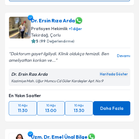
Dr. Ufuk Çenit Yılmaz
için randevu takvimi talebi
oluşturun. Size bu uzmandan randevu almanız için bir
takvim hazırlandığında e-posta ile bilgilendireceğiz.
Dr. Ersin Rıza Arda
Pratisyen Hekimlik
+
1
diğer
E-posta Adresiniz
Tekirdağ
,
Çorlu
5
(
99
Değerlendirme)
Doktorum gayet ilgiliydi. Klinik oldukça temizdi. Ben
Devamı
ameliyattan korkan ve...
Kişisel verilerimin işlenmesine ilişkin
Aydınlatma
Metni
'ni okudum ve kişisel verilerimin belirtilen
Dr. Ersin Rıza Arda
Haritada Göster
kapsamda işlenmesini kabul ediyorum.
Kazimiye Mah. Uğur Mumcu Cd Güler Kardeşler Apt. No:9
Takvim Talebini Gönder
En Yakın Saatler
10 Ağu
10 Ağu
10 Ağu
Daha Fazla
11:30
13:00
13:30
Uzm. Dr. Emel Ünal Bilge