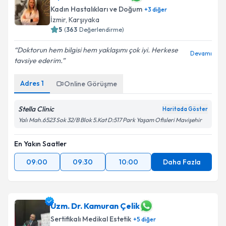
Kadın Hastalıkları ve Doğum
+
3
diğer
İzmir
,
Karşıyaka
5
(
363
Değerlendirme)
Doktorun hem bilgisi hem yaklaşımı çok iyi. Herkese
Devamı
tavsiye ederim.
Adres
1
Online Görüşme
Stella Clinic
Haritada Göster
Yalı Mah.6523 Sok 32/B Blok 5.Kat D:517 Park Yaşam Ofisleri Mavişehir
En Yakın Saatler
09:00
09:30
10:00
Daha Fazla
Uzm. Dr. Kamuran Çelik
Sertifikalı Medikal Estetik
+
5
diğer