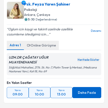
Psk. Feyza Yaren Şahiner
Psikoloji
Ankara
, Çankaya
5
(
10
Değerlendirme)
Oglum icin kaygi ve takinti ozelinde ozellikle
Devamı
cozumleme istedigimiz icin...
Adres
1
Online Görüşme
UZM.DR ÇAĞATAY UĞUR
Haritada Göster
MUAYENEHANESİ
Söğütözü Mahallesi, 2176. Sk. No :7, Platin Tower İş Merkezi, (Medicana
Hastanesi Yanı), Kat:18, No: 69
En Yakın Saatler
Yarın
Yarın
Yarın
Daha Fazla
09:00
10:00
13:00