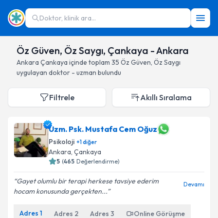
Doktor, klinik ara...
Öz Güven, Öz Saygı, Çankaya - Ankara
Ankara
Çankaya
içinde toplam
35
Öz Güven, Öz Saygı
uygulayan doktor - uzman bulundu
Filtrele
Akıllı Sıralama
Uzm. Psk. Mustafa Cem Oğuz
Psikoloji
+
1
diğer
Ankara
, Çankaya
5
(
465
Değerlendirme)
Gayet olumlu bir terapi herkese tavsiye ederim
Devamı
hocam konusunda gerçekten...
Adres
1
Adres
2
Adres
3
Online Görüşme