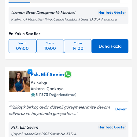
Uzman Grup Danışmanlık Merkezi
Haritada Göster
Kızılırmak Mahallesi 1446. Cadde HalkBank Sitesi D Blok A numara
En Yakın Saatler
Yarın
Yarın
Yarın
Daha Fazla
09:00
10:00
14:00
Psk. Elif Sevim
Psikoloji
Ankara
, Çankaya
5
(
1573
Değerlendirme)
Yaklaşık birkaç aydır düzenli görüşmelerimize devam
Devamı
ediyoruz ve hayatımda gerçekten...
Psk. Elif Sevim
Haritada Göster
Çayyolu Mahallesi 2505 Sokak No:33 D:4