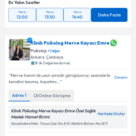
En Yakın Saatler
Yarın
Yarın
Yarın
Daha Fazla
12:00
13:50
14:40
Klinik Psikolog Merve Kayacı Emre
Psikoloji
+
1
diğer
Ankara
, Çankaya
5
(
4
Değerlendirme)
Merve hanım ile uzun süredir görüşüyoruz, seanslarla
Devamı
kendimi tanıma, hayatımı...
Adres
1
Online Görüşme
Klinik Psikolog Merve Kayacı Emre Özel Sağlık
Haritada Göster
Meslek Hizmet Birimi
Kavaklıdere Mah. Tunus Cad. No.8/8 (Atatürk Bulvarı No:167)