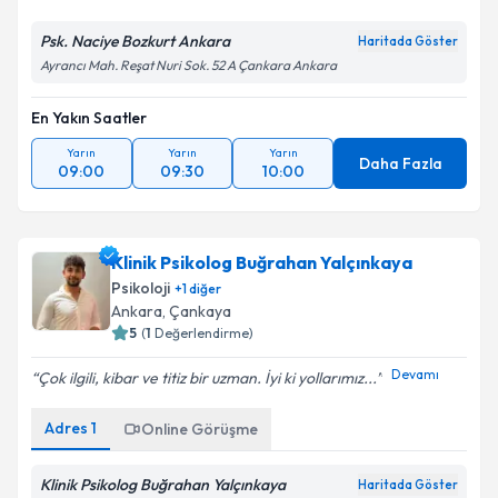
Psk. Naciye Bozkurt Ankara
Haritada Göster
Ayrancı Mah. Reşat Nuri Sok. 52 A Çankara Ankara
En Yakın Saatler
Yarın
Yarın
Yarın
Daha Fazla
09:00
09:30
10:00
Klinik Psikolog Buğrahan Yalçınkaya
Psikoloji
+
1
diğer
Ankara
, Çankaya
5
(
1
Değerlendirme)
Devamı
Çok ilgili, kibar ve titiz bir uzman. İyi ki yollarımız...
Adres
1
Online Görüşme
Klinik Psikolog Buğrahan Yalçınkaya
Haritada Göster