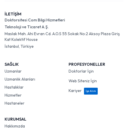
İLETİŞİM
Doktorsitesi Com Bilgi Hizmetleri
Teknoloji ve Ticaret A.Ş.
Maslak Mah. Ahi Evran Cd. A.O.S 55 Sokak No:2 Aksoy Plaza Giriş
Kat Kolektif House
İstanbul, Türkiye
SAĞLIK
PROFESYONELLER
Uzmanlar
Doktorlar İçin
Uzmanlık Alanları
Web Siteniz İçin
Hastalıklar
Kariyer
İşe Alım
Hizmetler
Hastaneler
KURUMSAL
Hakkımızda