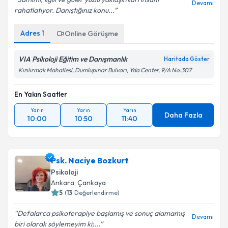
Devamı
rahatlatıyor. Danıştığınız konu...
Adres
1
Online Görüşme
VIA Psikoloji Eğitim ve Danışmanlık
Haritada Göster
Kızılırmak Mahallesi, Dumlupınar Bulvarı, Yda Center, 9/A No:307
En Yakın Saatler
Yarın
Yarın
Yarın
Daha Fazla
10:00
10:50
11:40
Psk. Naciye Bozkurt
Psikoloji
Ankara
, Çankaya
5
(
13
Değerlendirme)
Defalarca psikoterapiye başlamış ve sonuç alamamış
Devamı
biri olarak söylemeyim ki;...