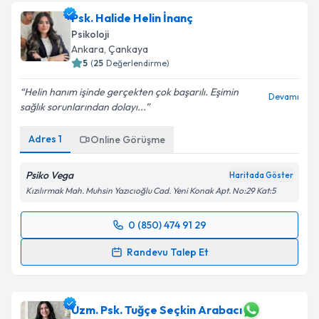
Psk. Halide Helin İnanç
Psikoloji
Ankara
, Çankaya
5
(
25
Değerlendirme)
Helin hanım işinde gerçekten çok başarılı. Eşimin
Devamı
sağlık sorunlarından dolayı...
Adres
1
Online Görüşme
Psiko Vega
Haritada Göster
Kızılırmak Mah. Muhsin Yazıcıoğlu Cad. Yeni Konak Apt. No:29 Kat:5
0 (850) 474 91 29
Randevu Takvimi Talebi
Randevu Talep Et
Psk. Halide Helin İnanç
için randevu takvimi talebi
oluşturun. Size bu uzmandan randevu almanız için bir
takvim hazırlandığında e-posta ile bilgilendireceğiz.
Uzm. Psk. Tuğçe Seçkin Arabacı