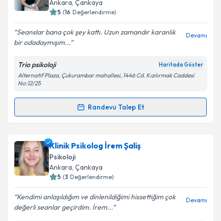
Ankara
, Çankaya
bilgilendireceğiz.
5
(
16
Değerlendirme)
E-posta Adresiniz
Seanslar bana çok şey kattı. Uzun zamandır karanlık
Devamı
bir odadaymışım...
Trio psikoloji
Haritada Göster
Alternatif Plaza, Çukurambar mahallesi, 1446 Cd. Kızılırmak Caddesi
Kişisel verilerimin işlenmesine ilişkin
Aydınlatma
No:12/25
Metni
'ni okudum ve kişisel verilerimin belirtilen
kapsamda işlenmesini kabul ediyorum.
Randevu Talep Et
Randevu Takvimi Talebi
Takvim Talebini Gönder
Klinik Psikolog Duygu Sarıkaya
için randevu takvimi
Klinik Psikolog İrem Şaliş
talebi oluşturun. Size bu uzmandan randevu almanız
Psikoloji
için bir takvim hazırlandığında e-posta ile
Ankara
, Çankaya
bilgilendireceğiz.
5
(
3
Değerlendirme)
E-posta Adresiniz
Kendimi anlaşıldığım ve dinlenildiğimi hissettiğim çok
Devamı
değerli seanlar geçirdim. İrem...