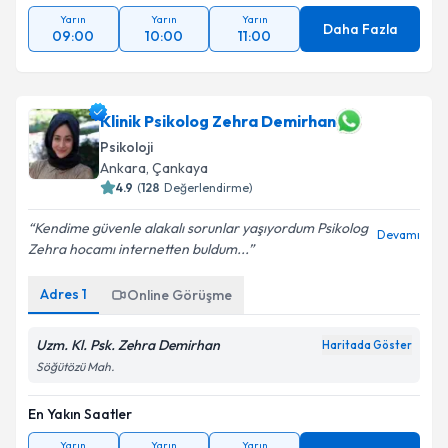
Yarın
Yarın
Yarın
Daha Fazla
09:00
10:00
11:00
Klinik Psikolog Zehra Demirhan
Psikoloji
Ankara
, Çankaya
4.9
(
128
Değerlendirme)
Kendime güvenle alakalı sorunlar yaşıyordum Psikolog
Devamı
Zehra hocamı internetten buldum...
Adres
1
Online Görüşme
Uzm. Kl. Psk. Zehra Demirhan
Haritada Göster
Söğütözü Mah.
En Yakın Saatler
Yarın
Yarın
Yarın