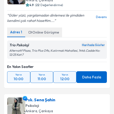
Ankara
, Çankaya
4.9
(
22
Değerlendirme)
Güler yüzü, yargılamadan dinlemesi ile şimdiden
Devamı
kendimi çok rahat hissettim....
Adres
1
Online Görüşme
Trio Psikoloji
Haritada Göster
Alternatif Plaza, Trio Plus Ofis, Kızılırmak Mahallesi, 1446.Cadde No:
12/25 Kat:7
En Yakın Saatler
Yarın
Yarın
Yarın
Daha Fazla
10:00
11:00
12:00
Psk. Sena Şahin
Psikoloji
Ankara
, Çankaya