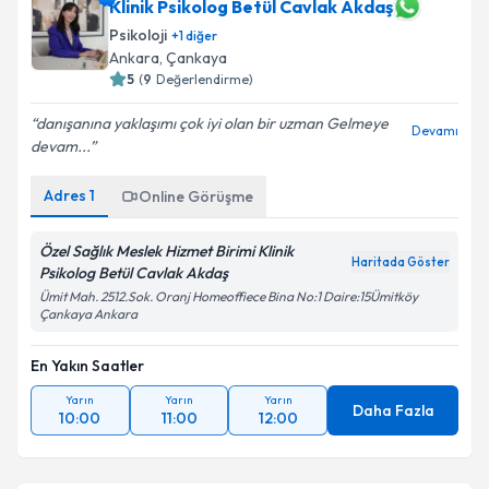
Klinik Psikolog Betül Cavlak Akdaş
Psikoloji
+
1
diğer
Ankara
, Çankaya
5
(
9
Değerlendirme)
danışanına yaklaşımı çok iyi olan bir uzman Gelmeye
Devamı
devam...
Adres
1
Online Görüşme
Özel Sağlık Meslek Hizmet Birimi Klinik
Haritada Göster
Psikolog Betül Cavlak Akdaş
Ümit Mah. 2512.Sok. Oranj Homeoffiece Bina No:1 Daire:15Ümitköy
Çankaya Ankara
En Yakın Saatler
Yarın
Yarın
Yarın
Daha Fazla
10:00
11:00
12:00