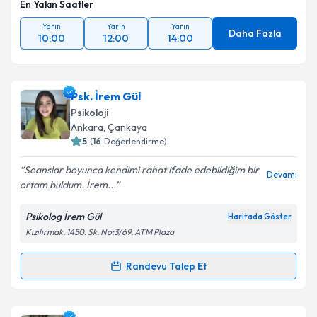
En Yakın Saatler
Yarın
Yarın
Yarın
Daha Fazla
10:00
12:00
14:00
Psk. İrem Gül
Psikoloji
Ankara
, Çankaya
5
(
16
Değerlendirme)
Seanslar boyunca kendimi rahat ifade edebildiğim bir
Devamı
ortam buldum. İrem...
Psikolog İrem Gül
Haritada Göster
Kızılırmak, 1450. Sk. No:3/69, ATM Plaza
Randevu Talep Et
Randevu Takvimi Talebi