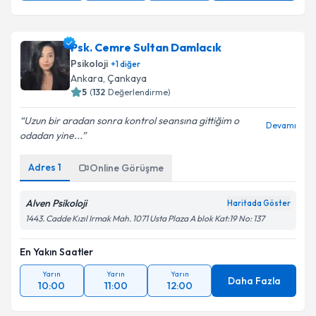
Psk. Cemre Sultan Damlacık
Psikoloji
+
1
diğer
Ankara
, Çankaya
5
(
132
Değerlendirme)
Uzun bir aradan sonra kontrol seansına gittiğim o
Devamı
odadan yine...
Adres
1
Online Görüşme
Alven Psikoloji
Haritada Göster
1443. Cadde Kızıl Irmak Mah. 1071 Usta Plaza A blok Kat:19 No: 137
En Yakın Saatler
Yarın
Yarın
Yarın
Daha Fazla
10:00
11:00
12:00