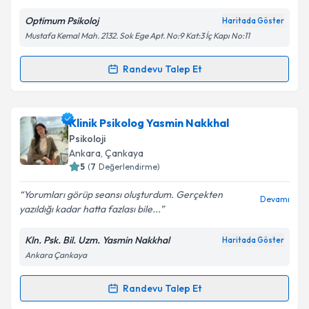
Optimum Psikoloj
Haritada Göster
Kişisel verilerimin işlenmesine ilişkin
Aydınlatma
Mustafa Kemal Mah. 2132. Sok Ege Apt. No:9 Kat:3 İç Kapı No:11
Metni
'ni okudum ve kişisel verilerimin belirtilen
kapsamda işlenmesini kabul ediyorum.
Randevu Talep Et
Randevu Takvimi Talebi
Takvim Talebini Gönder
Klinik Psikolog Fatih Uğur
için randevu takvimi
Klinik Psikolog Yasmin Nakkhal
talebi oluşturun. Size bu uzmandan randevu almanız
Psikoloji
için bir takvim hazırlandığında e-posta ile
Ankara
, Çankaya
bilgilendireceğiz.
5
(
7
Değerlendirme)
E-posta Adresiniz
Yorumları görüp seansı oluşturdum. Gerçekten
Devamı
yazıldığı kadar hatta fazlası bile...
Kln. Psk. Bil. Uzm. Yasmin Nakkhal
Haritada Göster
Ankara Çankaya
Kişisel verilerimin işlenmesine ilişkin
Aydınlatma
Metni
'ni okudum ve kişisel verilerimin belirtilen
kapsamda işlenmesini kabul ediyorum.
Randevu Talep Et
Randevu Takvimi Talebi