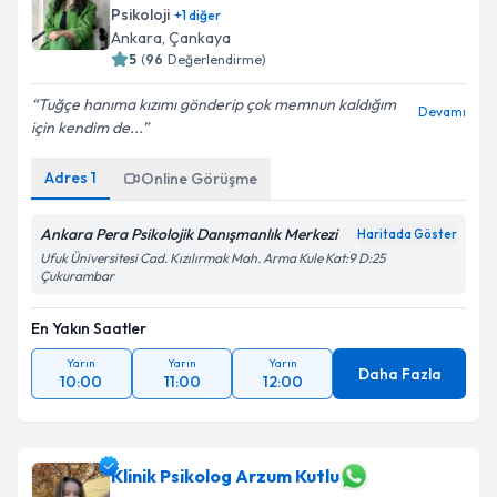
Psikoloji
+
1
diğer
E-posta Adresiniz
Ankara
, Çankaya
5
(
96
Değerlendirme)
Tuğçe hanıma kızımı gönderip çok memnun kaldığım
Devamı
için kendim de...
Kişisel verilerimin işlenmesine ilişkin
Aydınlatma
Metni
'ni okudum ve kişisel verilerimin belirtilen
Adres
1
Online Görüşme
kapsamda işlenmesini kabul ediyorum.
Ankara Pera Psikolojik Danışmanlık Merkezi
Haritada Göster
Takvim Talebini Gönder
Ufuk Üniversitesi Cad. Kızılırmak Mah. Arma Kule Kat:9 D:25
Çukurambar
En Yakın Saatler
Yarın
Yarın
Yarın
Daha Fazla
10:00
11:00
12:00
Klinik Psikolog Arzum Kutlu