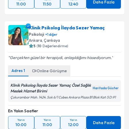
Daha Fazla
11:00
11:50
12:40
Klinik Psikolog İlayda Sezer Yamaç
Psikoloji
+
1
diğer
Ankara
, Çankaya
5
(
10
Değerlendirme)
Gerçekten güzel bir terapiydi, anlaşıldığımı hissediyorum.
Adres
1
Online Görüşme
Klinik Psikolog İlayda Sezer Yamaç Özel Sağlık
Haritada Göster
Meslek Hizmet Birimi
Çukurambar Mah. 1424. Sok 6/1 Cubes Ankara Plaza B1 Blok Kat: 5 D:91
En Yakın Saatler
Yarın
Yarın
Yarın
Daha Fazla
10:00
11:00
12:00