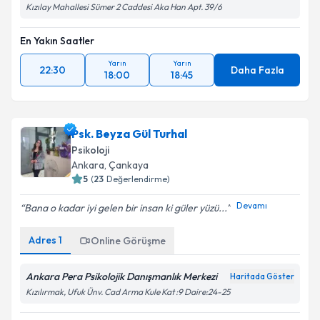
Kızılay Mahallesi Sümer 2 Caddesi Aka Han Apt. 39/6
En Yakın Saatler
Yarın
Yarın
22:30
Daha Fazla
18:00
18:45
Psk. Beyza Gül Turhal
Psikoloji
Ankara
, Çankaya
5
(
23
Değerlendirme)
Devamı
Bana o kadar iyi gelen bir insan ki güler yüzü...
Adres
1
Online Görüşme
Ankara Pera Psikolojik Danışmanlık Merkezi
Haritada Göster
Kızılırmak, Ufuk Ünv. Cad Arma Kule Kat :9 Daire:24-25