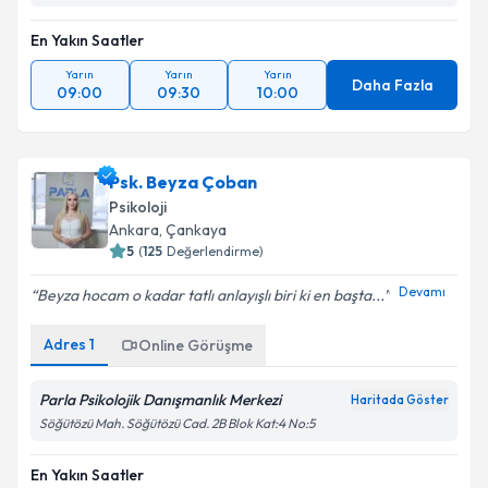
En Yakın Saatler
Yarın
Yarın
Yarın
Daha Fazla
09:00
09:30
10:00
Psk. Beyza Çoban
Psikoloji
Ankara
, Çankaya
5
(
125
Değerlendirme)
Devamı
Beyza hocam o kadar tatlı anlayışlı biri ki en başta...
Adres
1
Online Görüşme
Parla Psikolojik Danışmanlık Merkezi
Haritada Göster
Söğütözü Mah. Söğütözü Cad. 2B Blok Kat:4 No:5
En Yakın Saatler