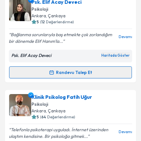
Psk. İrem Gül
için randevu takvimi talebi oluşturun.
Psk. Elif Acay Deveci
Size bu uzmandan randevu almanız için bir takvim
Psikoloji
hazırlandığında e-posta ile bilgilendireceğiz.
Ankara
, Çankaya
5
(
12
Değerlendirme)
E-posta Adresiniz
Bağlanma sorunlarıyla baş etmekte çok zorlandığım
Devamı
bir dönemde Elif Hanım'la...
Psk. Elif Acay Deveci
Haritada Göster
Kişisel verilerimin işlenmesine ilişkin
Aydınlatma
Metni
'ni okudum ve kişisel verilerimin belirtilen
kapsamda işlenmesini kabul ediyorum.
Randevu Talep Et
Randevu Takvimi Talebi
Takvim Talebini Gönder
Psk. Elif Acay Deveci
için randevu takvimi talebi
Klinik Psikolog Fatih Uğur
oluşturun. Size bu uzmandan randevu almanız için bir
Psikoloji
takvim hazırlandığında e-posta ile bilgilendireceğiz.
Ankara
, Çankaya
5
(
64
Değerlendirme)
E-posta Adresiniz
Telefonla psikoterapi uyguladı. İnternet üzerinden
Devamı
ulaştım kendisine. Bir psikoloğa gitmek...