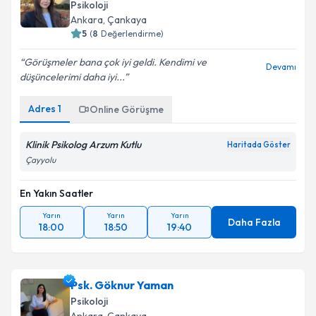
Psikoloji
Ankara
, Çankaya
5
(
8
Değerlendirme)
Görüşmeler bana çok iyi geldi. Kendimi ve
Devamı
düşüncelerimi daha iyi...
Adres
1
Online Görüşme
Klinik Psikolog Arzum Kutlu
Haritada Göster
Çayyolu
En Yakın Saatler
Yarın
Yarın
Yarın
Daha Fazla
18:00
18:50
19:40
Psk. Göknur Yaman
Psikoloji