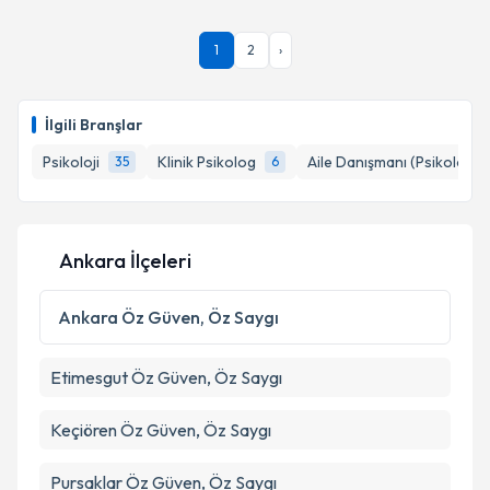
Psk. Ece Erkan
için randevu takvimi talebi oluşturun.
1
2
›
Size bu uzmandan randevu almanız için bir takvim
hazırlandığında e-posta ile bilgilendireceğiz.
E-posta Adresiniz
İlgili Branşlar
Psikoloji
Klinik Psikolog
Aile Danışmanı (Psikolog)
35
6
Kişisel verilerimin işlenmesine ilişkin
Aydınlatma
Metni
'ni okudum ve kişisel verilerimin belirtilen
Ankara İlçeleri
kapsamda işlenmesini kabul ediyorum.
Ankara
Öz Güven, Öz Saygı
Takvim Talebini Gönder
Etimesgut
Öz Güven, Öz Saygı
Keçiören
Öz Güven, Öz Saygı
Pursaklar
Öz Güven, Öz Saygı