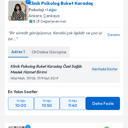
Klinik Psikolog Buket Karadaş
Psikoloji
+
1
diğer
Ankara
, Çankaya
5
(
3
Değerlendirme)
Bir süredir görüşüyoruz. Kendisi çok ilgilidir ve çoo iyi
Devamı
bir...
Adres
1
Online Görüşme
Klinik Psikolog Buket Karadaş Özel Sağlık
Haritada Göster
Meslek Hizmet Birimi
Hilal Mah. 701 Sk. 17/9 Kat :3 D:9
En Yakın Saatler
10 Ağu
10 Ağu
10 Ağu
Daha Fazla
10:00
10:50
11:40