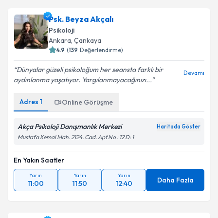
Psk. Beyza Akçalı
Psikoloji
Ankara
, Çankaya
4.9
(
139
Değerlendirme)
Dünyalar güzeli psikoloğum her seansta farklı bir
Devamı
aydınlanma yaşatıyor. Yargılanmayacağınızı...
Adres
1
Online Görüşme
Akça Psikoloji Danışmanlık Merkezi
Haritada Göster
Mustafa Kemal Mah. 2124. Cad. Apt No : 12 D: 1
En Yakın Saatler
Yarın
Yarın
Yarın
Daha Fazla
11:00
11:50
12:40