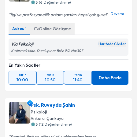
5
(
6
Değerlendirme)
Devamı
İlgi ve profosyonellik ortam şartları hepsi çok guzel
Adres
1
Online Görüşme
Via Psikoloji
Haritada Göster
Kızılırmak Mah. Dumlupınar Bulv. 9/A No:307
En Yakın Saatler
Yarın
Yarın
Yarın
Daha Fazla
10:00
10:50
11:40
Psk. Ruveyda Şahin
Psikoloji
Ankara
, Çankaya
5
(
12
Değerlendirme)
Samimi, ilgili ve güler yüzlü yaklaşımları insanı