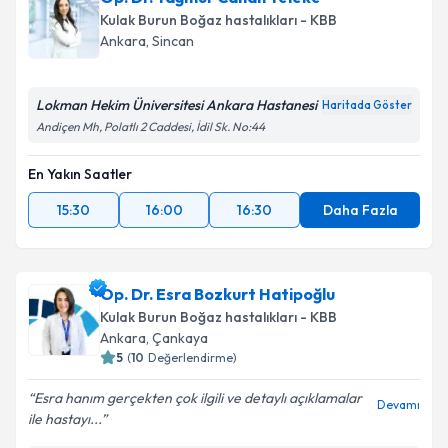
Kulak Burun Boğaz hastalıkları - KBB
Ankara
,
Sincan
Lokman Hekim Üniversitesi Ankara Hastanesi
Haritada Göster
Andiçen Mh, Polatlı 2 Caddesi, İdil Sk. No:44
En Yakın Saatler
15:30
16:00
16:30
Daha Fazla
Op. Dr. Esra Bozkurt Hatipoğlu
Kulak Burun Boğaz hastalıkları - KBB
Ankara
,
Çankaya
5
(
10
Değerlendirme)
Esra hanım gerçekten çok ilgili ve detaylı açıklamalar
Devamı
ile hastayı...