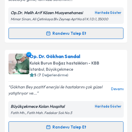
Op.Dr. Melih Arif Közen Muayenehanesi
Haritada Göster
Mimar Sinan, Ali Çetinkaya Blv Zeynep Apt No:61 K:1 D:1, 35000
Kişisel verilerimin işlenmesine ilişkin
Aydınlatma
Metni
'ni okudum ve kişisel verilerimin belirtilen
kapsamda işlenmesini kabul ediyorum.
Randevu Talep Et
Randevu Takvimi Talebi
Takvim Talebini Gönder
Op. Dr. Melih Arif Közen
için randevu takvimi talebi
Op. Dr. Gökhan Sandal
oluşturun. Size bu uzmandan randevu almanız için bir
Kulak Burun Boğaz hastalıkları - KBB
takvim hazırlandığında e-posta ile bilgilendireceğiz.
İstanbul
,
Büyükçekmece
5
(
7
Değerlendirme)
E-posta Adresiniz
Gökhan Bey pozitif enerjisi ile hastalarını çok güzel
Devamı
yatıştırıyor ve...
Büyükçekmece Kolan Hospital
Haritada Göster
Kişisel verilerimin işlenmesine ilişkin
Aydınlatma
Fatih Mh., Fatih Mah. Fedakar Sok No:3
Metni
'ni okudum ve kişisel verilerimin belirtilen
kapsamda işlenmesini kabul ediyorum.
Randevu Talep Et
Randevu Takvimi Talebi