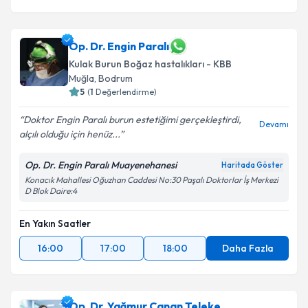
Op. Dr. Engin Paralı
Kulak Burun Boğaz hastalıkları - KBB
Muğla
,
Bodrum
5
(
1
Değerlendirme)
Doktor Engin Paralı burun estetiğimi gerçekleştirdi,
Devamı
alçılı olduğu için henüz...
Op. Dr. Engin Paralı Muayenehanesi
Haritada Göster
Konacık Mahallesi Oğuzhan Caddesi No:30 Paşalı Doktorlar İş Merkezi
D Blok Daire:4
En Yakın Saatler
16:00
17:00
18:00
Daha Fazla
Op. Dr. Yağmur Canan Teleke