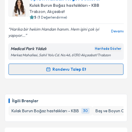
talebi oluşturun. Size bu uzmandan randevu almanız
Takvim Talebini Gönder
Kulak Burun Boğaz hastalıkları - KBB
için bir takvim hazırlandığında e-posta ile
Trabzon
,
Akçaabat
bilgilendireceğiz.
5
(
1
Değerlendirme)
E-posta Adresiniz
Harika bir hekim Handan hanım. Hem işini çok iyi
Devamı
yapıyor...
Medical Park Yıldızlı
Haritada Göster
Merkez Mahallesi, Sahil Yolu Cd. No:46, 61310 Akçaabat/Trabzon
Kişisel verilerimin işlenmesine ilişkin
Aydınlatma
Metni
'ni okudum ve kişisel verilerimin belirtilen
kapsamda işlenmesini kabul ediyorum.
Randevu Talep Et
Randevu Takvimi Talebi
Takvim Talebini Gönder
Op. Dr. Handan Turgut Semerci
için randevu
takvimi talebi oluşturun. Size bu uzmandan randevu
İlgili Branşlar
almanız için bir takvim hazırlandığında e-posta ile
bilgilendireceğiz.
Kulak Burun Boğaz hastalıkları - KBB
Baş ve Boyun Cerra
30
E-posta Adresiniz