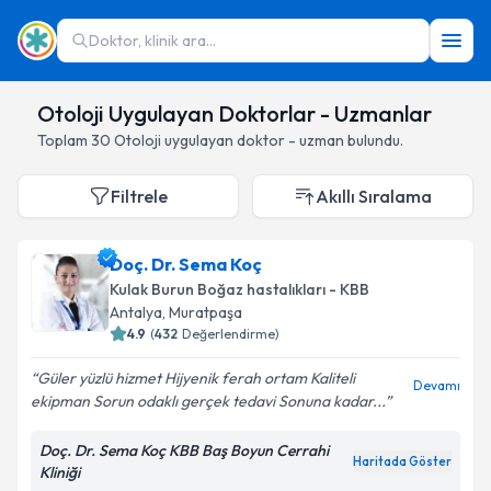
Doktor, klinik ara...
Otoloji Uygulayan Doktorlar - Uzmanlar
Toplam
30
Otoloji
uygulayan doktor - uzman bulundu.
Filtrele
Akıllı Sıralama
Doç. Dr. Sema Koç
Kulak Burun Boğaz hastalıkları - KBB
Antalya
,
Muratpaşa
4.9
(
432
Değerlendirme)
Güler yüzlü hizmet Hijyenik ferah ortam Kaliteli
Devamı
ekipman Sorun odaklı gerçek tedavi Sonuna kadar...
Doç. Dr. Sema Koç KBB Baş Boyun Cerrahi
Haritada Göster
Kliniği