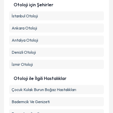
Otoloji
için Şehirler
İstanbul
Kişisel verilerimin işlenmesine ilişkin
Otoloji
Aydınlatma
Metni
'ni okudum ve kişisel verilerimin belirtilen
kapsamda işlenmesini kabul ediyorum.
Ankara
Otoloji
Antalya
Otoloji
Takvim Talebini Gönder
Denizli
Otoloji
İzmir
Otoloji
Otoloji ile İlgili Hastalıklar
Çocuk Kulak Burun Boğaz Hastalıkları
Bademcik Ve Genizeti