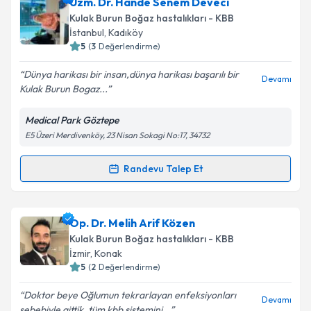
Op. Dr. Kani Aslan
için randevu takvimi talebi
Uzm. Dr. Hande Senem Deveci
oluşturun. Size bu uzmandan randevu almanız için bir
Takvim Talebini Gönder
Kulak Burun Boğaz hastalıkları - KBB
takvim hazırlandığında e-posta ile bilgilendireceğiz.
İstanbul
,
Kadıköy
5
(
3
Değerlendirme)
E-posta Adresiniz
Dünya harikası bir insan,dünya harikası başarılı bir
Devamı
Kulak Burun Bogaz...
Medical Park Göztepe
Kişisel verilerimin işlenmesine ilişkin
Aydınlatma
E5 Üzeri Merdivenköy, 23 Nisan Sokagi No:17, 34732
Metni
'ni okudum ve kişisel verilerimin belirtilen
kapsamda işlenmesini kabul ediyorum.
Randevu Talep Et
Randevu Takvimi Talebi
Takvim Talebini Gönder
Uzm. Dr. Hande Senem Deveci
için randevu takvimi
Op. Dr. Melih Arif Közen
talebi oluşturun. Size bu uzmandan randevu almanız
Kulak Burun Boğaz hastalıkları - KBB
için bir takvim hazırlandığında e-posta ile
İzmir
,
Konak
bilgilendireceğiz.
5
(
2
Değerlendirme)
E-posta Adresiniz
Doktor beye Oğlumun tekrarlayan enfeksiyonları
Devamı
sebebiyle gittik, tüm kbb sistemini...