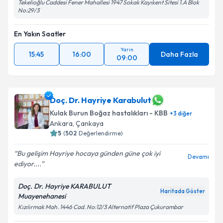
Tekelioğlu Caddesi Fener Mahallesi 1947 Sokak Kayıkent Sitesi 1.A Blok
No:29/3
En Yakın Saatler
Yarın
15:45
16:00
Daha Fazla
09:00
Doç. Dr. Hayriye Karabulut
Kulak Burun Boğaz hastalıkları - KBB
+
3
diğer
Ankara
,
Çankaya
5
(
502
Değerlendirme)
Bu gelişim Hayriye hocaya günden güne çok iyi
Devamı
ediyor....
Doç. Dr. Hayriye KARABULUT
Haritada Göster
Muayenehanesi
Kızılırmak Mah. 1446 Cad. No:12/3 Alternatif Plaza Çukurambar