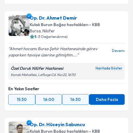
Op. Dr. Ahmet Demir
Kulak Burun Boğaz hastalıkları - KBB
Bursa
,
Nilüfer
5
(
1
Değerlendirme)
Ahmet hocamı Bursa Şehir Hastanesinde görev
Devamı
yaparken tavsiye üzerine gitmiştim....
Özel Doruk Nilüfer Hastanesi
Haritada Göster
Konak Mahallesi, Lefkoşe Cd. No:22, 16110
En Yakın Saatler
15:30
16:00
16:30
Daha Fazla
Op. Dr. Hüseyin Sabuncu
Kulak Burun Boğaz hastalıkları - KBB