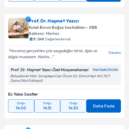
Prof. Dr. Haşmet Yazıcı
Kulak Burun Boğaz hastalıkları - KBB
Balıkesir
,
Merkez
5
(
248
Değerlendirme)
Hocamız gerçekten çok saygıdeğer birisi, ilgisi ve
Devamı
bilgisi muazzam. Nokta...
Prof. Dr. Haşmet Yazıcı Özel Muayenehanesi
Haritada Göster
Bahçelievler Mah. Savaştepe Cad. Özcan Sit. Zümrüt Apt. NO:70/1
Daire:3 Kat:3 Altıeylül
En Yakın Saatler
13 Ağu
13 Ağu
13 Ağu
Daha Fazla
14:00
14:15
14:30