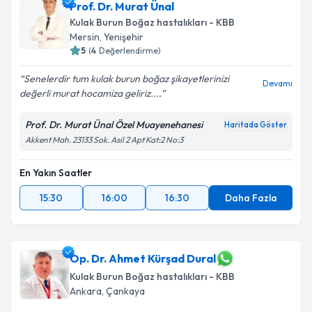
Prof. Dr. Murat Ünal
Kulak Burun Boğaz hastalıkları - KBB
Mersin
,
Yenişehir
5
(
4
Değerlendirme)
Senelerdir tum kulak burun boğaz şikayetlerinizi
Devamı
değerli murat hocamiza geliriz....
Prof. Dr. Murat Ünal Özel Muayenehanesi
Haritada Göster
Akkent Mah. 23133 Sok. Asil 2 Apt Kat:2 No:3
En Yakın Saatler
15:30
16:00
16:30
Daha Fazla
Op. Dr. Ahmet Kürşad Dural
Kulak Burun Boğaz hastalıkları - KBB
Ankara
,
Çankaya