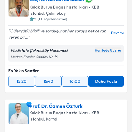
Kulak Burun Boğaz hastalıkları - KBB
İstanbul
,
Çekmeköy
5
(
1
Değerlendirme)
Güleryüzlü bilgili ve sorduğunuz her soruya net cevap
Devamı
veren bir...
Medistate Çekmeköy Hastanesi
Haritada Göster
Merkez, Erenler Caddesi No:16
En Yakın Saatler
15:20
15:40
16:00
Daha Fazla
Prof. Dr. Özmen Öztürk
Kulak Burun Boğaz hastalıkları - KBB
İstanbul
,
Kartal