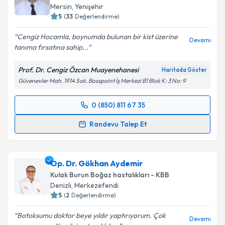
Mersin
,
Yenişehir
E-posta Adresiniz
5
(
33
Değerlendirme)
Cengiz Hocamla, boynumda bulunan bir kist üzerine
Devamı
tanıma fırsatına sahip...
Kişisel verilerimin işlenmesine ilişkin
Aydınlatma
Prof. Dr. Cengiz Özcan Muayenehanesi
Haritada Göster
Metni
'ni okudum ve kişisel verilerimin belirtilen
Güvenevler Mah. 1914 Sok. Bosspoint İş Merkezi B1 Blok K: 3 No: 9
kapsamda işlenmesini kabul ediyorum.
0 (850) 811 67 35
Randevu Takvimi Talebi
Takvim Talebini Gönder
Randevu Talep Et
Prof. Dr. Cengiz Özcan
için randevu takvimi talebi
oluşturun. Size bu uzmandan randevu almanız için bir
Op. Dr. Gökhan Aydemir
takvim hazırlandığında e-posta ile bilgilendireceğiz.
Kulak Burun Boğaz hastalıkları - KBB
E-posta Adresiniz
Denizli
,
Merkezefendi
5
(
2
Değerlendirme)
Botoksumu doktor beye yıldır yaptırıyorum. Çok
Devamı