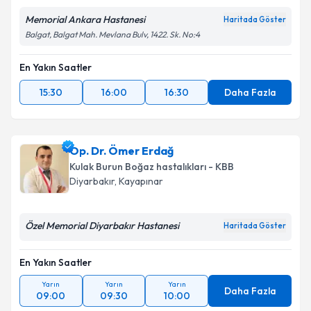
Memorial Ankara Hastanesi
Haritada Göster
Balgat, Balgat Mah. Mevlana Bulv, 1422. Sk. No:4
En Yakın Saatler
15:30
16:00
16:30
Daha Fazla
Op. Dr. Ömer Erdağ
Kulak Burun Boğaz hastalıkları - KBB
Diyarbakır
,
Kayapınar
Özel Memorial Diyarbakır Hastanesi
Haritada Göster
En Yakın Saatler
Yarın
Yarın
Yarın
Daha Fazla
09:00
09:30
10:00