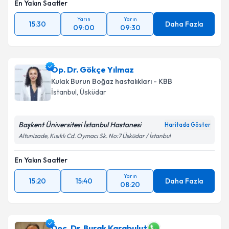
En Yakın Saatler
Yarın
Yarın
15:30
Daha Fazla
09:00
09:30
Op. Dr. Gökçe Yılmaz
Kulak Burun Boğaz hastalıkları - KBB
İstanbul
,
Üsküdar
Başkent Üniversitesi İstanbul Hastanesi
Haritada Göster
Altunizade, Kısıklı Cd. Oymacı Sk. No:7 Üsküdar / İstanbul
En Yakın Saatler
Yarın
15:20
15:40
Daha Fazla
08:20
Doç. Dr. Burak Karabulut