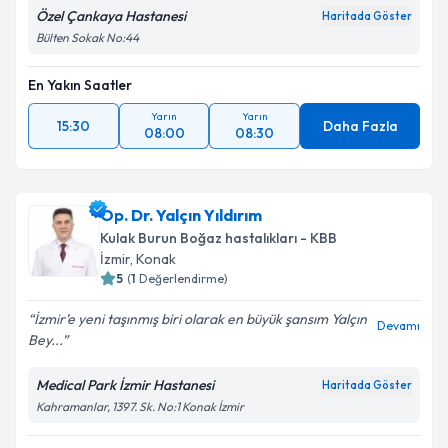
Özel Çankaya Hastanesi
Haritada Göster
Bülten Sokak No:44
En Yakın Saatler
Yarın
Yarın
15:30
Daha Fazla
08:00
08:30
Op. Dr. Yalçın Yıldırım
Kulak Burun Boğaz hastalıkları - KBB
İzmir
,
Konak
5
(
1
Değerlendirme)
İzmir’e yeni taşınmış biri olarak en büyük şansım Yalçın
Devamı
Bey...
Medical Park İzmir Hastanesi
Haritada Göster
Kahramanlar, 1397. Sk. No:1 Konak İzmir