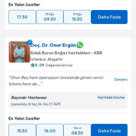
En Yakın Saatler
15 Ağu
15 Ağu
17:30
Daha Fazla
09:30
15:30
Doç. Dr. Onur Ergün
Kulak Burun Boğaz hastalıkları - KBB
İstanbul
,
Ataşehir
5
(
39
Değerlendirme)
Onur Bey hem operasyon öncesinde güven verici
Devamı
tutumu hem de...
Bayındır Hastanesi
Haritada Göster
İçerenköy, Ertaç Sk. No:17, 3475
En Yakın Saatler
Yarın
15:30
16:00
Daha Fazla
08:30