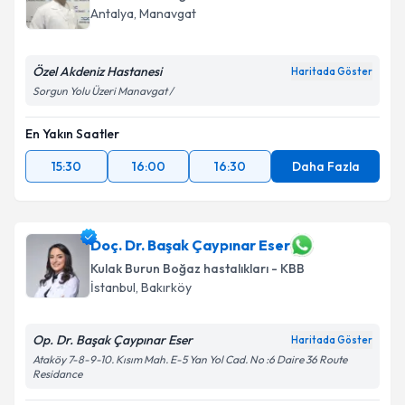
Antalya
,
Manavgat
Özel Akdeniz Hastanesi
Haritada Göster
Sorgun Yolu Üzeri Manavgat /
En Yakın Saatler
15:30
16:00
16:30
Daha Fazla
Doç. Dr. Başak Çaypınar Eser
Kulak Burun Boğaz hastalıkları - KBB
İstanbul
,
Bakırköy
Op. Dr. Başak Çaypınar Eser
Haritada Göster
Ataköy 7-8-9-10. Kısım Mah. E-5 Yan Yol Cad. No :6 Daire 36 Route
Residance