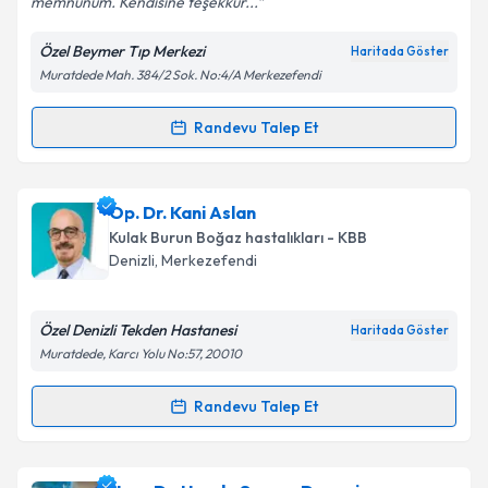
memnunum. Kendisine teşekkür...
Kişisel verilerimin işlenmesine ilişkin
Aydınlatma
Metni
'ni okudum ve kişisel verilerimin belirtilen
Özel Beymer Tıp Merkezi
Haritada Göster
kapsamda işlenmesini kabul ediyorum.
Muratdede Mah. 384/2 Sok. No:4/A Merkezefendi
Takvim Talebini Gönder
Randevu Talep Et
Randevu Takvimi Talebi
Op. Dr. Gökhan Aydemir
için randevu takvimi talebi
Op. Dr. Kani Aslan
oluşturun. Size bu uzmandan randevu almanız için bir
Kulak Burun Boğaz hastalıkları - KBB
takvim hazırlandığında e-posta ile bilgilendireceğiz.
Denizli
,
Merkezefendi
E-posta Adresiniz
Özel Denizli Tekden Hastanesi
Haritada Göster
Muratdede, Karcı Yolu No:57, 20010
Kişisel verilerimin işlenmesine ilişkin
Aydınlatma
Randevu Talep Et
Randevu Takvimi Talebi
Metni
'ni okudum ve kişisel verilerimin belirtilen
kapsamda işlenmesini kabul ediyorum.