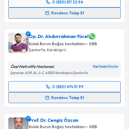
0 (850) 811 32 96
Randevu Takvimi Talebi
Randevu Talep Et
Op. Dr. Aylin Zorlu Sunel
için randevu takvimi talebi
oluşturun. Size bu uzmandan randevu almanız için bir
takvim hazırlandığında e-posta ile bilgilendireceğiz.
Op. Dr. Abdurrahman Yücel
Kulak Burun Boğaz hastalıkları - KBB
E-posta Adresiniz
Şanlıurfa
,
Karaköprü
Özel Metrolife Hastanesi
Haritada Göster
Şenevler, 6129. Sk. 2-C, 63320 Karaköprü/Şanlıurfa
Kişisel verilerimin işlenmesine ilişkin
Aydınlatma
Metni
'ni okudum ve kişisel verilerimin belirtilen
0 (850) 474 51 99
kapsamda işlenmesini kabul ediyorum.
Randevu Takvimi Talebi
Randevu Talep Et
Takvim Talebini Gönder
Op. Dr. Abdurrahman Yücel
için randevu takvimi
talebi oluşturun. Size bu uzmandan randevu almanız
Prof. Dr. Cengiz Özcan
için bir takvim hazırlandığında e-posta ile
bilgilendireceğiz.
Kulak Burun Boğaz hastalıkları - KBB