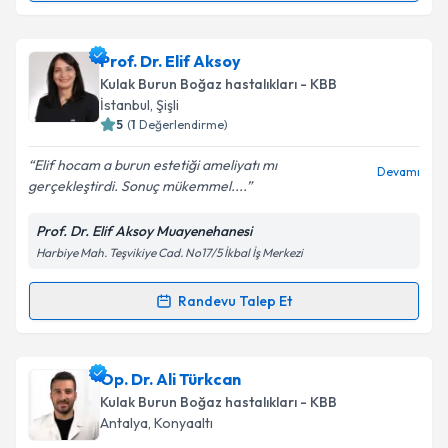
Takvim Talebini Gönder
Op. Dr. Gökhan Sandal
için randevu takvimi talebi
Prof. Dr. Elif Aksoy
oluşturun. Size bu uzmandan randevu almanız için bir
Kulak Burun Boğaz hastalıkları - KBB
takvim hazırlandığında e-posta ile bilgilendireceğiz.
İstanbul
,
Şişli
5
(
1
Değerlendirme)
E-posta Adresiniz
Elif hocam a burun estetiği ameliyatı mı
Devamı
gerçekleştirdi. Sonuç mükemmel....
Prof. Dr. Elif Aksoy Muayenehanesi
Kişisel verilerimin işlenmesine ilişkin
Aydınlatma
Harbiye Mah. Teşvikiye Cad. No17/5 İkbal İş Merkezi
Metni
'ni okudum ve kişisel verilerimin belirtilen
kapsamda işlenmesini kabul ediyorum.
Randevu Talep Et
Randevu Takvimi Talebi
Takvim Talebini Gönder
Prof. Dr. Elif Aksoy
için randevu takvimi talebi
Op. Dr. Ali Türkcan
oluşturun. Size bu uzmandan randevu almanız için bir
Kulak Burun Boğaz hastalıkları - KBB
takvim hazırlandığında e-posta ile bilgilendireceğiz.
Antalya
,
Konyaaltı