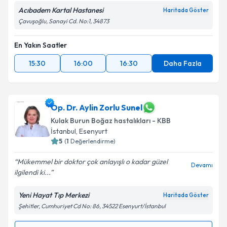
Acıbadem Kartal Hastanesi
Haritada Göster
Çavuşoğlu, Sanayi Cd. No:1, 34873
En Yakın Saatler
15:30
16:00
16:30
Daha Fazla
Op. Dr. Aylin Zorlu Sunel
Kulak Burun Boğaz hastalıkları - KBB
İstanbul
,
Esenyurt
5
(
1
Değerlendirme)
Mükemmel bir doktor çok anlayışlı o kadar güzel
Devamı
ilgilendi ki...
Yeni Hayat Tıp Merkezi
Haritada Göster
Şehitler, Cumhuriyet Cd No: 86, 34522 Esenyurt/İstanbul