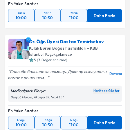
En Yakın Saatler
Yarın
Yarın
Yarın
Daha Fazla
10:00
10:30
11:00
Dr. Öğr. Üyesi Dastan Temirbekov
Kulak Burun Boğaz hastalıkları - KBB
İstanbul
,
Küçükçekmece
5
(
7
Değerlendirme)
Спасибо большое за помощь. Доктор выслушал и
Devamı
помог с решением...
Medicalpark Florya
Haritada Göster
Beşyol, Florya, Akasya Sk. No:4 D:1
En Yakın Saatler
17 Ağu
17 Ağu
17 Ağu
Daha Fazla
10:00
10:30
11:00