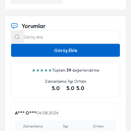
Başkent Üniversitesi
DHA lisansını
Yorumlar
doçentlik unvanını
Görüş Ekle
American College of Surgeons
fellow
★
★
★
★
★
Toplam
39
değerlendirme
5 patenti
Zamanlama
İlgi
Ortam
5.0
5.0
5.0
100’ün üzerinde
A*** O***
06.08.2026
Zamanlama
İlgi
Ortam