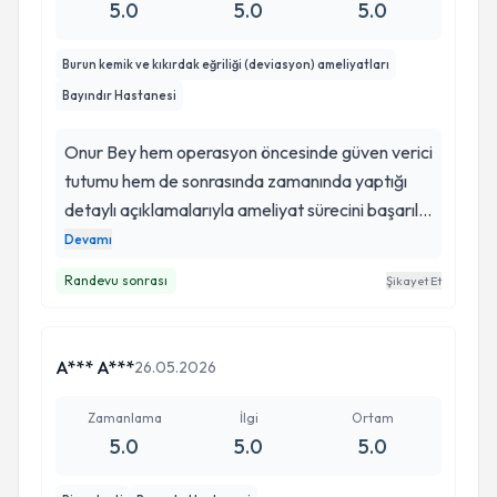
5.0
5.0
5.0
Burun kemik ve kıkırdak eğriliği (deviasyon) ameliyatları
Bayındır Hastanesi
Onur Bey hem operasyon öncesinde güven verici
tutumu hem de sonrasında zamanında yaptığı
detaylı açıklamalarıyla ameliyat sürecini başarılı
bir şekilde geçirmemi sağladı. Hem nefes alma
Devamı
problemim kalmadı hem de görsel açıdan beni
Randevu sonrası
Şikayet Et
rahatsız eden kısımları tam istediğim gibi düzeltti.
Kendisine çok teşekkür ediyorum: )
A*** A***
26.05.2026
Zamanlama
İlgi
Ortam
5.0
5.0
5.0