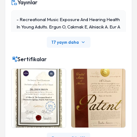
Yayınlar
- Recreational Music Exposure And Hearing Health
In Young Adults. Ergun O, Cakmak E, Alniacik A. Eur A
Rch Otorhinolaryngol. 2024;281(8):4373-4378. Doi:
10.1007/s00405-024-08666-1
17 yayın daha
Sertifikalar