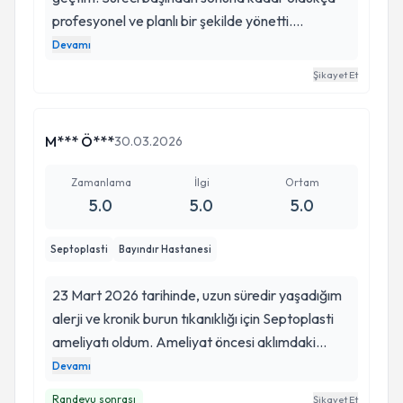
profesyonel ve planlı bir şekilde yönetti.
Öncelikle ilaç tedavisi uygulandı, ardından gerekli
Devamı
görülen sinüs ameliyatı başarıyla gerçekleştirildi.
Şikayet Et
Tüm süreç hızlı, düzenli ve olması gerektiği gibi
ilerledi. Ameliyat sonrası artık çok daha rahat
nefes alabiliyorum. İlgi, alakası ve emeği için
M*** Ö***
30.03.2026
kendisine gönülden teşekkür ederim.
Zamanlama
İlgi
Ortam
5.0
5.0
5.0
Septoplasti
Bayındır Hastanesi
23 Mart 2026 tarihinde, uzun süredir yaşadığım
alerji ve kronik burun tıkanıklığı için Septoplasti
ameliyatı oldum. Ameliyat öncesi aklımdaki
bütün soruları titizlikle yanıtlayan ve bütün süreci
Devamı
şeffaflıkla açıklayan, ameliyat sonrası dönemde
Randevu sonrası
Şikayet Et