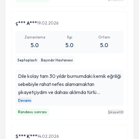
rahatlıkla ulaşıp bilgi aldığım doktorum Onur
Bey’e çok teşekkür ederim.
ç*** A***
19.02.2026
Zamanlama
İlgi
Ortam
5.0
5.0
5.0
Septoplasti
Bayındır Hastanesi
Dile kolay tam 30 yıldır burnumdaki kemik eğriliği
sebebiyle rahat nefes alamamaktan
şikayetçiydim ve dahası aklımda türlü
önyargılarla operasyonu hep erteledim,
Devamı
erteledikçe ve yıllar geçtikçe bu problem hayat
Randevu sonrası
Şikayet Et
kalitemi daha olumsuz etkilemeye devam etti.
Kıymetli Onur hocamla kulağımdaki tıkanıklık
sebebiyle yolum kesişti. Daha o ilk randevuda,
S*** K***
14.02.2026