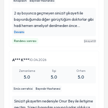
Rinoplasti
Bayındır Hastanesi
2 ay boyunca geçmeyen sinüzit şikayeti ile
başvurduğumda diğer görüştüğüm doktorlar gibi
hadi hemen ameliyat denilmeden önce
enfeksiyonu geçirelim sonra ameliyat konuşuruz
Devamı
denildi. Onur hocamın bu yaklaşımı ve iletişimi
Randevu sonrası
Şikayet Et
bana güven verdi. 15 mayıs’ta burun ameliyatım
yapıldı, iyileşme sürecinde minimum düzeyde
şişlik ve minimum düzeyde ağrı yaşadım. Tüm
A*** K***
10.04.2026
süreç boyunca her şeyi öncelikle hasta sağlığı
adına yaptığını söylemeliyim. Şu an artık çok
Zamanlama
İlgi
Ortam
rahat nefes alabiliyorum ve burun şeklim de Onur
5.0
5.0
5.0
hocamla konuştuğumuz şekilde. Elinize
emeğinize sağlık hocam. Başarılar diliyorum.
Sinüs cerrahisi
Bayındır Hastanesi
Tüm hastalara şifa diliyorum güvenle Onur Bey’e
başvurabilirsiniz.
Sinüzit şikayetim nedeniyle Onur Bey ile iletişime
geçtim. Süreci başından sonuna kadar oldukça