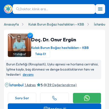
Doktor, klinik ara...
Anasayfa
Kulak Burun Boğaz hastalıkları - KBB
İstanbul
Doç. Dr. Onur Ergün
Kulak Burun Boğaz hastalıkları - KBB
Takip Et
5
Fotoğraf
Doç. Dr. Onur Ergün Profil Fotoğrafı
Burun Estetiği (Rinoplasti), Uyku apnesi ve horlama cerrahisi,
İşitme kaybı, baş dönmesi ve denge bozukluklarının tanı ve
tedavileri
devamı
İstanbul
5.0
1 Adres
(
39
Değerlendirme)
Soru Sor
Randevu Al