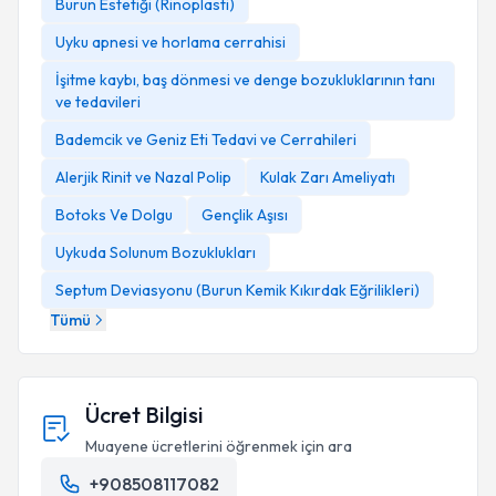
Burun Estetiği (Rinoplasti)
2014 yılında 3 ay süreyle Edinburgh
Uyku apnesi ve horlama cerrahisi
Üniversitesi’
İşitme kaybı, baş dönmesi ve denge bozukluklarının tanı
ve tedavileri
Bademcik ve Geniz Eti Tedavi ve Cerrahileri
Alerjik Rinit ve Nazal Polip
Kulak Zarı Ameliyatı
Otoloji-
Botoks Ve Dolgu
Gençlik Aşısı
Nörotoloji
fellowluk
Uykuda Solunum Bozuklukları
2018’de 3 ay süreyle Viyana Üniversitesi
Septum Deviasyonu (Burun Kemik Kıkırdak Eğrilikleri)
Tümü
“Fellow of The European
Board of ORL”
Ücret Bilgisi
Başasistanlık Sınavı
Muayene ücretlerini öğrenmek için ara
+908508117082