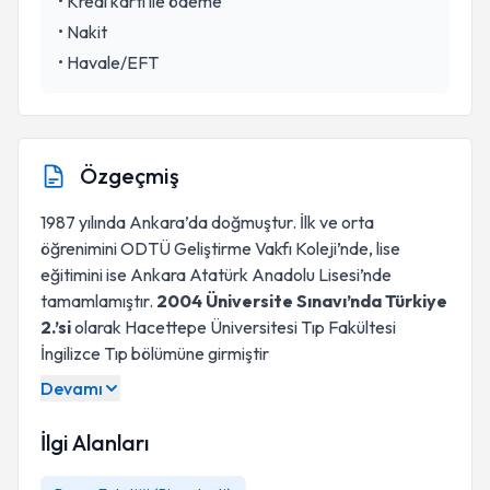
•
Kredi kartı ile ödeme
•
Nakit
•
Havale/EFT
Özgeçmiş
1987 yılında Ankara’da doğmuştur. İlk ve orta
öğrenimini ODTÜ Geliştirme Vakfı Koleji’nde, lise
eğitimini ise Ankara Atatürk Anadolu Lisesi’nde
tamamlamıştır.
2004 Üniversite Sınavı’nda Türkiye
2.’si
olarak Hacettepe Üniversitesi Tıp Fakültesi
İngilizce Tıp bölümüne girmiştir
Devamı
Hacettepe
Üniversitesi
İlgi Alanları