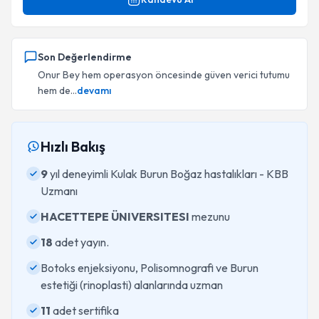
Son Değerlendirme
Onur Bey hem operasyon öncesinde güven verici tutumu
hem de...
devamı
Hızlı Bakış
9
yıl deneyimli Kulak Burun Boğaz hastalıkları - KBB
Uzmanı
HACETTEPE ÜNIVERSITESI
mezunu
18
adet yayın.
Botoks enjeksiyonu, Polisomnografi ve Burun
estetiği (rinoplasti) alanlarında uzman
11
adet sertifika