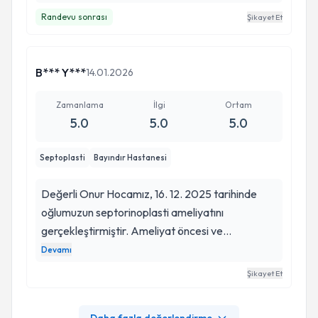
kaybını kısa sürede tedavi edip bu rahatsızlığında
Randevu sonrası
Şikayet Et
aşılabileceğini gösterdi. Kendilerine birkere daha
buradan teşekkür edip başarılarının devamını
dileriz.
B*** Y***
14.01.2026
Zamanlama
İlgi
Ortam
5.0
5.0
5.0
Septoplasti
Bayındır Hastanesi
Değerli Onur Hocamız, 16. 12. 2025 tarihinde
oğlumuzun septorinoplasti ameliyatını
gerçekleştirmiştir. Ameliyat öncesi ve
sonrasında ki detaylı tüm bilgilendirmeleri,
Devamı
ameliyat sonrası pansuman ve kontroller
Şikayet Et
esnasındaki aydınlatıcı açıklamaları ve titizliği için
Onur Hocamıza ailecek minnettarız, sonsuz