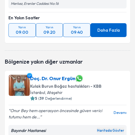
Merkez, Erenler Caddesi No:16
En Yakın Saatler
Yarın
Yarın
Yarın
Daha Fazla
09:00
09:20
09:40
Bölgenize yakın diğer uzmanlar
Doç. Dr. Onur Ergün
Kulak Burun Boğaz hastalıkları - KBB
İstanbul
, Ataşehir
5
(
39
Değerlendirme)
Onur Bey hem operasyon öncesinde güven verici
Devamı
tutumu hem de...
Bayındır Hastanesi
Haritada Göster