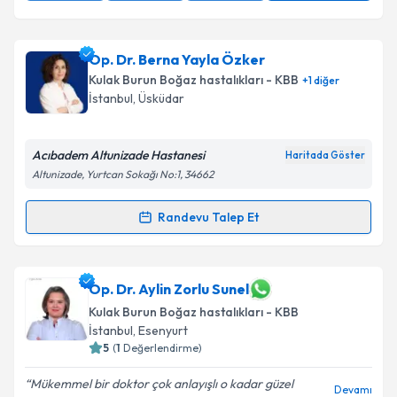
Op. Dr. Berna Yayla Özker
Kulak Burun Boğaz hastalıkları - KBB
+
1
diğer
İstanbul
, Üsküdar
Acıbadem Altunizade Hastanesi
Haritada Göster
Altunizade, Yurtcan Sokağı No:1, 34662
Randevu Talep Et
Randevu Takvimi Talebi
Op. Dr. Berna Yayla Özker
için randevu takvimi
Op. Dr. Aylin Zorlu Sunel
talebi oluşturun. Size bu uzmandan randevu almanız
Kulak Burun Boğaz hastalıkları - KBB
için bir takvim hazırlandığında e-posta ile
İstanbul
, Esenyurt
bilgilendireceğiz.
5
(
1
Değerlendirme)
E-posta Adresiniz
Mükemmel bir doktor çok anlayışlı o kadar güzel
Devamı