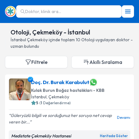
Doktor, klinik ara...
Otoloji, Çekmeköy - İstanbul
İstanbul
Çekmeköy
içinde toplam
10
Otoloji
uygulayan doktor -
uzman bulundu
Filtrele
Akıllı Sıralama
Doç. Dr. Burak Karabulut
Kulak Burun Boğaz hastalıkları - KBB
İstanbul
, Çekmeköy
5
(
1
Değerlendirme)
Güleryüzlü bilgili ve sorduğunuz her soruya net cevap
Devamı
veren bir...
Medistate Çekmeköy Hastanesi
Haritada Göster