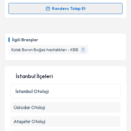
Takvim Talebini Gönder
Randevu Talep Et
Randevu Takvimi Talebi
Op. Dr. Gökhan Sandal
için randevu takvimi talebi
oluşturun. Size bu uzmandan randevu almanız için bir
İlgili Branşlar
takvim hazırlandığında e-posta ile bilgilendireceğiz.
Kulak Burun Boğaz hastalıkları - KBB
1
E-posta Adresiniz
İstanbul İlçeleri
Kişisel verilerimin işlenmesine ilişkin
Aydınlatma
Metni
'ni okudum ve kişisel verilerimin belirtilen
İstanbul
Otoloji
kapsamda işlenmesini kabul ediyorum.
Üsküdar
Otoloji
Takvim Talebini Gönder
Ataşehir
Otoloji