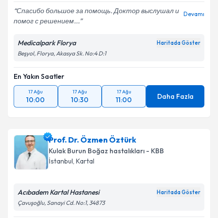
Спасибо большое за помощь. Доктор выслушал и
Devamı
помог с решением...
Medicalpark Florya
Haritada Göster
Beşyol, Florya, Akasya Sk. No:4 D:1
En Yakın Saatler
17 Ağu
17 Ağu
17 Ağu
Daha Fazla
10:00
10:30
11:00
Prof. Dr. Özmen Öztürk
Kulak Burun Boğaz hastalıkları - KBB
İstanbul
, Kartal
Acıbadem Kartal Hastanesi
Haritada Göster
Çavuşoğlu, Sanayi Cd. No:1, 34873