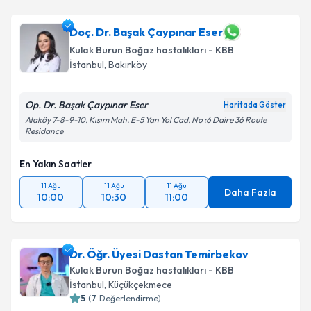
Doç. Dr. Başak Çaypınar Eser
Kulak Burun Boğaz hastalıkları - KBB
İstanbul
, Bakırköy
Op. Dr. Başak Çaypınar Eser
Haritada Göster
Ataköy 7-8-9-10. Kısım Mah. E-5 Yan Yol Cad. No :6 Daire 36 Route
Residance
En Yakın Saatler
11 Ağu
11 Ağu
11 Ağu
Daha Fazla
10:00
10:30
11:00
Dr. Öğr. Üyesi Dastan Temirbekov
Kulak Burun Boğaz hastalıkları - KBB
İstanbul
, Küçükçekmece
5
(
7
Değerlendirme)