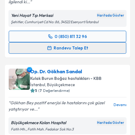
ilgilendi ki...
Yeni Hayat Tıp Merkezi
Haritada Göster
Kişisel verilerimin işlenmesine ilişkin
Aydınlatma
Şehitler, Cumhuriyet Cd No: 86, 34522 Esenyurt/İstanbul
Metni
'ni okudum ve kişisel verilerimin belirtilen
kapsamda işlenmesini kabul ediyorum.
0 (850) 811 32 96
Randevu Takvimi Talebi
Randevu Talep Et
Takvim Talebini Gönder
Op. Dr. Aylin Zorlu Sunel
için randevu takvimi talebi
oluşturun. Size bu uzmandan randevu almanız için bir
Op. Dr. Gökhan Sandal
takvim hazırlandığında e-posta ile bilgilendireceğiz.
Kulak Burun Boğaz hastalıkları - KBB
E-posta Adresiniz
İstanbul
, Büyükçekmece
5
(
7
Değerlendirme)
Gökhan Bey pozitif enerjisi ile hastalarını çok güzel
Devamı
yatıştırıyor ve...
Kişisel verilerimin işlenmesine ilişkin
Aydınlatma
Metni
'ni okudum ve kişisel verilerimin belirtilen
Büyükçekmece Kolan Hospital
Haritada Göster
kapsamda işlenmesini kabul ediyorum.
Fatih Mh., Fatih Mah. Fedakar Sok No:3