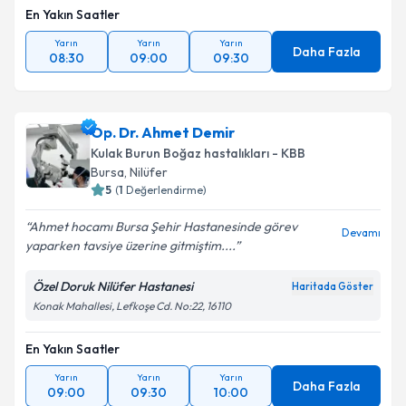
En Yakın Saatler
Yarın
Yarın
Yarın
Daha Fazla
08:30
09:00
09:30
Op. Dr. Ahmet Demir
Kulak Burun Boğaz hastalıkları - KBB
Bursa
, Nilüfer
5
(
1
Değerlendirme)
Ahmet hocamı Bursa Şehir Hastanesinde görev
Devamı
yaparken tavsiye üzerine gitmiştim....
Özel Doruk Nilüfer Hastanesi
Haritada Göster
Konak Mahallesi, Lefkoşe Cd. No:22, 16110
En Yakın Saatler
Yarın
Yarın
Yarın
Daha Fazla
09:00
09:30
10:00