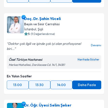
Doç. Dr. Şahin Yüceli
Beyin ve Sinir Cerrahisi
İstanbul
, Şişli
5
(
1
Değerlendirme)
Doktor çok ilgili ve işinde çok iyi olan profosyonel
Devamı
biri...
Özel Türkiye Hastanesi
Haritada Göster
Merkez Mahallesi, Darülaceze Cd. 14/1, 34381
En Yakın Saatler
13:00
13:30
14:00
Daha Fazla
Dr. Öğr. Üyesi Selim Şeker