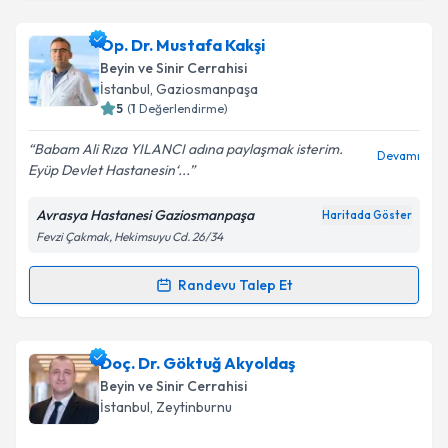
Metni
'ni okudum ve kişisel verilerimin belirtilen
kapsamda işlenmesini kabul ediyorum.
Op. Dr. Aslıhan Çevik
için randevu takvimi talebi
Op. Dr. Mustafa Kakşi
oluşturun. Size bu uzmandan randevu almanız için bir
Beyin ve Sinir Cerrahisi
takvim hazırlandığında e-posta ile bilgilendireceğiz.
Takvim Talebini Gönder
İstanbul
, Gaziosmanpaşa
5
(
1
Değerlendirme)
E-posta Adresiniz
Babam Ali Rıza YILANCI adına paylaşmak isterim.
Devamı
Eyüp Devlet Hastanesin‘...
Avrasya Hastanesi Gaziosmanpaşa
Haritada Göster
Kişisel verilerimin işlenmesine ilişkin
Aydınlatma
Fevzi Çakmak, Hekimsuyu Cd. 26/34
Metni
'ni okudum ve kişisel verilerimin belirtilen
kapsamda işlenmesini kabul ediyorum.
Randevu Talep Et
Randevu Takvimi Talebi
Takvim Talebini Gönder
Op. Dr. Mustafa Kakşi
için randevu takvimi talebi
Doç. Dr. Göktuğ Akyoldaş
oluşturun. Size bu uzmandan randevu almanız için bir
Beyin ve Sinir Cerrahisi
takvim hazırlandığında e-posta ile bilgilendireceğiz.
İstanbul
, Zeytinburnu
E-posta Adresiniz