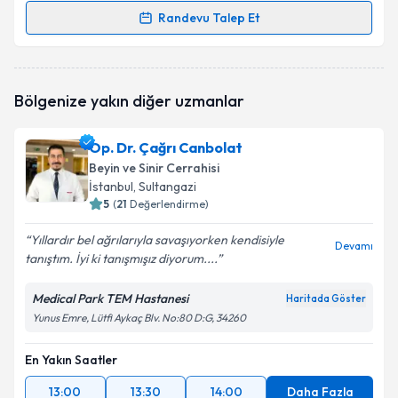
Randevu Talep Et
Randevu Takvimi Talebi
Prof. Dr. Ersoy Kocabıçak
için randevu takvimi
Bölgenize yakın diğer uzmanlar
talebi oluşturun. Size bu uzmandan randevu almanız
için bir takvim hazırlandığında e-posta ile
bilgilendireceğiz.
Op. Dr. Çağrı Canbolat
Beyin ve Sinir Cerrahisi
E-posta Adresiniz
İstanbul
, Sultangazi
5
(
21
Değerlendirme)
Yıllardır bel ağrılarıyla savaşıyorken kendisiyle
Devamı
tanıştım. İyi ki tanışmışız diyorum....
Kişisel verilerimin işlenmesine ilişkin
Aydınlatma
Metni
'ni okudum ve kişisel verilerimin belirtilen
kapsamda işlenmesini kabul ediyorum.
Medical Park TEM Hastanesi
Haritada Göster
Yunus Emre, Lütfi Aykaç Blv. No:80 D:G, 34260
Takvim Talebini Gönder
En Yakın Saatler
13:00
13:30
14:00
Daha Fazla