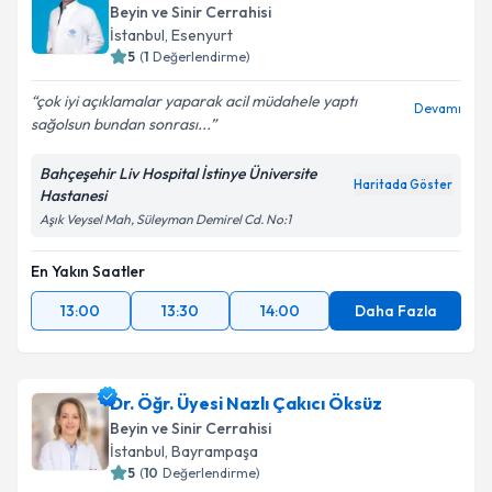
Beyin ve Sinir Cerrahisi
İstanbul
, Esenyurt
5
(
1
Değerlendirme)
çok iyi açıklamalar yaparak acil müdahele yaptı
Devamı
sağolsun bundan sonrası...
Bahçeşehir Liv Hospital İstinye Üniversite
Haritada Göster
Hastanesi
Aşık Veysel Mah, Süleyman Demirel Cd. No:1
En Yakın Saatler
13:00
13:30
14:00
Daha Fazla
Dr. Öğr. Üyesi Nazlı Çakıcı Öksüz
Beyin ve Sinir Cerrahisi
İstanbul
, Bayrampaşa
5
(
10
Değerlendirme)