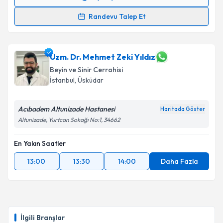
Randevu Takvimi Talebi
Takvim Talebini Gönder
Randevu Talep Et
Op. Dr. E. Onur Kulaksızoğlu
için randevu takvimi
talebi oluşturun. Size bu uzmandan randevu almanız
için bir takvim hazırlandığında e-posta ile
Uzm. Dr. Mehmet Zeki Yıldız
bilgilendireceğiz.
Beyin ve Sinir Cerrahisi
İstanbul
, Üsküdar
E-posta Adresiniz
Acıbadem Altunizade Hastanesi
Haritada Göster
Altunizade, Yurtcan Sokağı No:1, 34662
Kişisel verilerimin işlenmesine ilişkin
Aydınlatma
En Yakın Saatler
Metni
'ni okudum ve kişisel verilerimin belirtilen
kapsamda işlenmesini kabul ediyorum.
13:00
13:30
14:00
Daha Fazla
Takvim Talebini Gönder
İlgili Branşlar