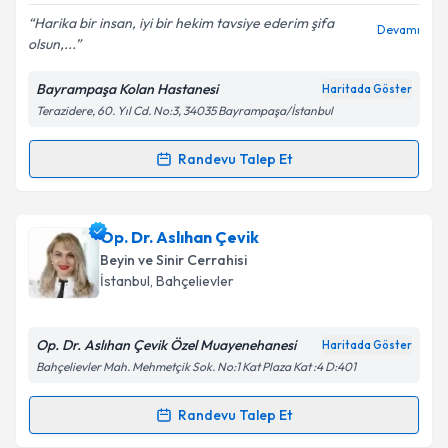
Harika bir insan, iyi bir hekim tavsiye ederim şifa
Devamı
olsun,...
Bayrampaşa Kolan Hastanesi
Haritada Göster
Terazidere, 60. Yıl Cd. No:3, 34035 Bayrampaşa/İstanbul
Randevu Talep Et
Randevu Takvimi Talebi
Dr. Öğr. Üyesi Nazlı Çakıcı Öksüz
için randevu
Op. Dr. Aslıhan Çevik
takvimi talebi oluşturun. Size bu uzmandan randevu
Beyin ve Sinir Cerrahisi
almanız için bir takvim hazırlandığında e-posta ile
İstanbul
, Bahçelievler
bilgilendireceğiz.
E-posta Adresiniz
Op. Dr. Aslıhan Çevik Özel Muayenehanesi
Haritada Göster
Bahçelievler Mah. Mehmetçik Sok. No:1 Kat Plaza Kat :4 D:401
Randevu Talep Et
Randevu Takvimi Talebi
Kişisel verilerimin işlenmesine ilişkin
Aydınlatma