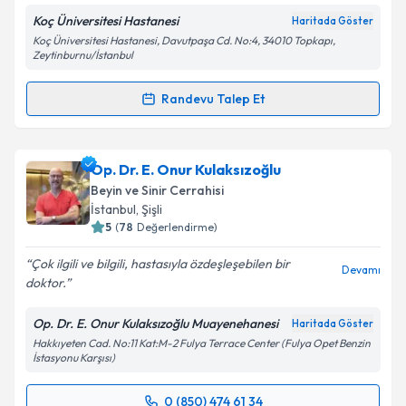
Koç Üniversitesi Hastanesi
Haritada Göster
Koç Üniversitesi Hastanesi, Davutpaşa Cd. No:4, 34010 Topkapı,
Zeytinburnu/İstanbul
Kişisel verilerimin işlenmesine ilişkin
Aydınlatma
Randevu Talep Et
Metni
'ni okudum ve kişisel verilerimin belirtilen
Randevu Takvimi Talebi
kapsamda işlenmesini kabul ediyorum.
Doç. Dr. Göktuğ Akyoldaş
için randevu takvimi talebi
Op. Dr. E. Onur Kulaksızoğlu
Takvim Talebini Gönder
oluşturun. Size bu uzmandan randevu almanız için bir
Beyin ve Sinir Cerrahisi
takvim hazırlandığında e-posta ile bilgilendireceğiz.
İstanbul
, Şişli
5
(
78
Değerlendirme)
E-posta Adresiniz
Çok ilgili ve bilgili, hastasıyla özdeşleşebilen bir
Devamı
doktor.
Op. Dr. E. Onur Kulaksızoğlu Muayenehanesi
Haritada Göster
Kişisel verilerimin işlenmesine ilişkin
Aydınlatma
Hakkıyeten Cad. No:11 Kat:M-2 Fulya Terrace Center (Fulya Opet Benzin
Metni
'ni okudum ve kişisel verilerimin belirtilen
İstasyonu Karşısı)
kapsamda işlenmesini kabul ediyorum.
0 (850) 474 61 34