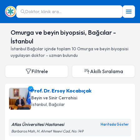
Doktor, klinik ara...
Omurga ve beyin biyopsisi, Bağcılar -
İstanbul
İstanbul
Bağcılar
içinde toplam
10
Omurga ve beyin biyopsisi
uygulayan doktor - uzman bulundu
Filtrele
Akıllı Sıralama
Prof. Dr. Ersoy Kocabıçak
Beyin ve Sinir Cerrahisi
İstanbul
, Bağcılar
Atlas Üniversitesi Hastanesi
Haritada Göster
Barbaros Mah, H. Ahmet Yesevi Cad, No: 149