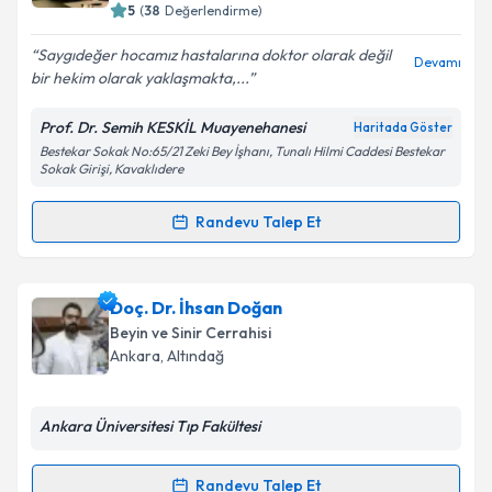
E-posta Adresiniz
5
(
38
Değerlendirme)
Saygıdeğer hocamız hastalarına doktor olarak değil
Devamı
bir hekim olarak yaklaşmakta,...
Kişisel verilerimin işlenmesine ilişkin
Aydınlatma
Prof. Dr. Semih KESKİL Muayenehanesi
Haritada Göster
Metni
'ni okudum ve kişisel verilerimin belirtilen
Bestekar Sokak No:65/21 Zeki Bey İşhanı, Tunalı Hilmi Caddesi Bestekar
kapsamda işlenmesini kabul ediyorum.
Sokak Girişi, Kavaklıdere
Randevu Talep Et
Takvim Talebini Gönder
Randevu Takvimi Talebi
Prof. Dr. Semih Keskil
için randevu takvimi talebi
Doç. Dr. İhsan Doğan
oluşturun. Size bu uzmandan randevu almanız için bir
Beyin ve Sinir Cerrahisi
takvim hazırlandığında e-posta ile bilgilendireceğiz.
Ankara
, Altındağ
E-posta Adresiniz
Ankara Üniversitesi Tıp Fakültesi
Randevu Talep Et