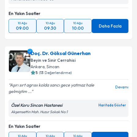
En Yakın Saatler
10 Ağu
10 Ağu
10 Ağu
Daha Fazla
09:00
09:30
10:00
Doç. Dr. Göksal Günerhan
Beyin ve Sinir Cerrahisi
Ankara
, Sincan
5
(
13
Değerlendirme)
Aşırı sırt agrısıı kolda sancı gece yatmaz hale
Devamı
gelmiştim ...
Özel Koru Sincan Hastanesi
Haritada Göster
Akşemsettin Mah. Huzur Sokak No:1
En Yakın Saatler
10 Ağu
10 Ağu
10 Ağu