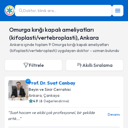
Doktor, klinik ara...
Omurga kırığı kapalı ameliyatları
(kifoplasti/vertebroplasti), Ankara
Ankara
içinde toplam
9
Omurga kırığı kapalı ameliyatları
(kifoplasti/vertebroplasti)
uygulayan doktor - uzman bulundu
Filtrele
Akıllı Sıralama
Prof. Dr. Suat Canbay
Beyin ve Sinir Cerrahisi
Ankara
, Çankaya
4.9
(
6
Değerlendirme)
Suat hocam ve ekibi çok profesyonel, bir şekilde
Devamı
artık...