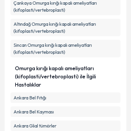
Çankaya
Kişisel verilerimin işlenmesine ilişkin
Omurga kırığı kapalı ameliyatları
Aydınlatma
Metni
'ni okudum ve kişisel verilerimin belirtilen
(kifoplasti/vertebroplasti)
kapsamda işlenmesini kabul ediyorum.
Altındağ
Omurga kırığı kapalı ameliyatları
(kifoplasti/vertebroplasti)
Takvim Talebini Gönder
Sincan
Omurga kırığı kapalı ameliyatları
(kifoplasti/vertebroplasti)
Omurga kırığı kapalı ameliyatları
(kifoplasti/vertebroplasti) ile İlgili
Hastalıklar
Ankara Bel Fıtığı
Ankara Bel Kayması
Ankara Glial tümörler