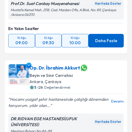
Prof.Dr. Suat Canbay Muayenehanesi
Haritada Göster
Mustafa Kemal Mah. 2118. Cad. Maidan Ofis, A Blok, No: 89, Çankaya
/Ankara 06370
En Yakın Saatler
10 Ağu
10 Ağu
10 Ağu
Daha Fazla
09:00
09:30
10:00
Op. Dr. İbrahim Akkurt
Beyin ve Sinir Cerrahisi
Ankara
, Çankaya
5
(
26
Değerlendirme)
Hocamı yozgat şehir hastanesinde çalıştığı dönemden
Devamı
tanıyorum. yıldır olan...
DR.RIDVAN EGE HASTANESİ(UFUK
Haritada Göster
ÜNİVERSİTESİ)
Mevlana Bulvarı No:86-88