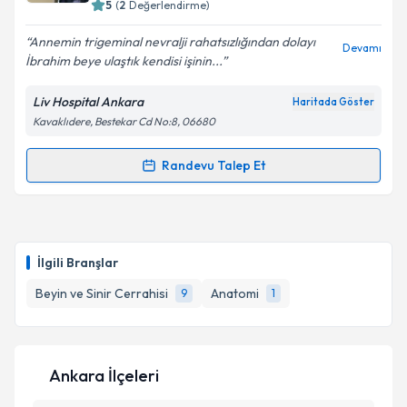
bilgilendireceğiz.
5
(
2
Değerlendirme)
E-posta Adresiniz
Annemin trigeminal nevralji rahatsızlığından dolayı
Devamı
İbrahim beye ulaştık kendisi işinin...
Liv Hospital Ankara
Haritada Göster
Kavaklıdere, Bestekar Cd No:8, 06680
Kişisel verilerimin işlenmesine ilişkin
Aydınlatma
Metni
'ni okudum ve kişisel verilerimin belirtilen
kapsamda işlenmesini kabul ediyorum.
Randevu Talep Et
Randevu Takvimi Talebi
Takvim Talebini Gönder
Dr.Öğr.Üyesi İbrahim Ekici
için randevu takvimi
talebi oluşturun. Size bu uzmandan randevu almanız
İlgili Branşlar
için bir takvim hazırlandığında e-posta ile
bilgilendireceğiz.
Beyin ve Sinir Cerrahisi
Anatomi
9
1
E-posta Adresiniz
Ankara İlçeleri