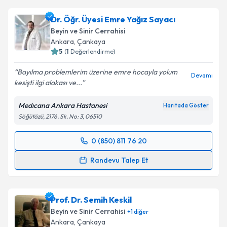
Dr. Öğr. Üyesi Emre Yağız Sayacı
Beyin ve Sinir Cerrahisi
Ankara
, Çankaya
5
(
1
Değerlendirme)
Bayılma problemlerim üzerine emre hocayla yolum
Devamı
kesişti ilgi alakası ve...
Medıcana Ankara Hastanesi
Haritada Göster
Söğütözü, 2176. Sk. No: 3, 06510
0 (850) 811 76 20
Randevu Takvimi Talebi
Randevu Talep Et
Dr. Öğr. Üyesi Emre Yağız Sayacı
için randevu
takvimi talebi oluşturun. Size bu uzmandan randevu
Prof. Dr. Semih Keskil
almanız için bir takvim hazırlandığında e-posta ile
bilgilendireceğiz.
Beyin ve Sinir Cerrahisi
+
1
diğer
Ankara
, Çankaya