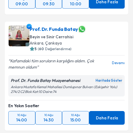
Daha Fazla
09:00
09:30
10:00
Prof. Dr. Funda Batay
Beyin ve Sinir Cerrahisi
Ankara
, Çankaya
5
(
60
Değerlendirme)
Kafamdaki tüm soruların karşılığını aldım. Çok
Devamı
memnun oldum
Prof. Dr. Funda Batay Muayenehanesi
Haritada Göster
Ankara Mustafa Kemal Mahallesi Dumlupınar Bulvarı (Eskişehir Yolu)
274/2 C2 Blok Kat:10 Daire:74
En Yakın Saatler
10 Ağu
10 Ağu
10 Ağu
Daha Fazla
14:00
14:30
15:00