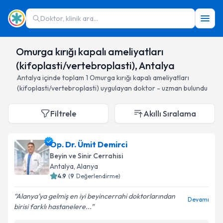
Doktor, klinik ara...
Omurga kırığı kapalı ameliyatları
(kifoplasti/vertebroplasti), Antalya
Antalya
içinde toplam
1
Omurga kırığı kapalı ameliyatları
(kifoplasti/vertebroplasti)
uygulayan doktor - uzman bulundu
Filtrele
Akıllı Sıralama
Op. Dr. Ümit Demirci
Beyin ve Sinir Cerrahisi
Antalya
, Alanya
4.9
(
9
Değerlendirme)
Alanya’ya gelmiş en iyi beyincerrahi doktorlarından
Devamı
birisi farklı hastanelere...