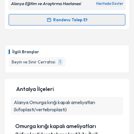
Alanya Eğitim ve Araştırma Hastanesi
Haritada Göster
Randevu Talep Et
Randevu Takvimi Talebi
Op. Dr. Ümit Demirci
için randevu takvimi talebi
oluşturun. Size bu uzmandan randevu almanız için bir
İlgili Branşlar
takvim hazırlandığında e-posta ile bilgilendireceğiz.
Beyin ve Sinir Cerrahisi
1
E-posta Adresiniz
Antalya İlçeleri
Kişisel verilerimin işlenmesine ilişkin
Aydınlatma
Alanya
Metni
Omurga kırığı kapalı ameliyatları
'ni okudum ve kişisel verilerimin belirtilen
kapsamda işlenmesini kabul ediyorum.
(kifoplasti/vertebroplasti)
Omurga kırığı kapalı ameliyatları
Takvim Talebini Gönder