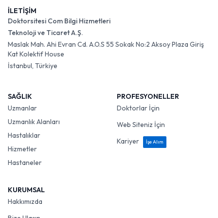
İLETİŞİM
Doktorsitesi Com Bilgi Hizmetleri
Teknoloji ve Ticaret A.Ş.
Maslak Mah. Ahi Evran Cd. A.O.S 55 Sokak No:2 Aksoy Plaza Giriş
Kat Kolektif House
İstanbul, Türkiye
SAĞLIK
PROFESYONELLER
Uzmanlar
Doktorlar İçin
Uzmanlık Alanları
Web Siteniz İçin
Hastalıklar
Kariyer
İşe Alım
Hizmetler
Hastaneler
KURUMSAL
Hakkımızda