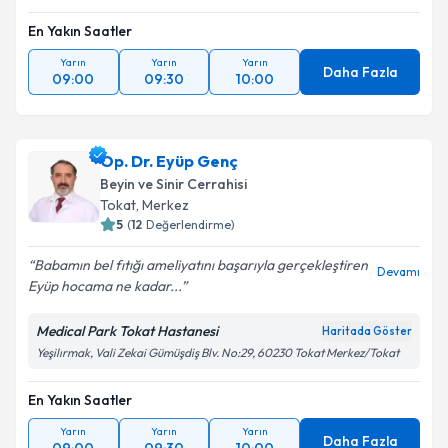
En Yakın Saatler
Yarın
Yarın
Yarın
Daha Fazla
09:00
09:30
10:00
Op. Dr. Eyüp Genç
Beyin ve Sinir Cerrahisi
Tokat
,
Merkez
5
(
12
Değerlendirme)
Babamın bel fıtığı ameliyatını başarıyla gerçekleştiren
Devamı
Eyüp hocama ne kadar...
Medical Park Tokat Hastanesi
Haritada Göster
Yeşilırmak, Vali Zekai Gümüşdiş Blv. No:29, 60230 Tokat Merkez/Tokat
En Yakın Saatler
Yarın
Yarın
Yarın
Daha Fazla