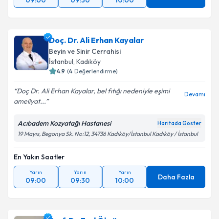
09:00
09:30
10:00
Doç. Dr. Ali Erhan Kayalar
Beyin ve Sinir Cerrahisi
İstanbul
,
Kadıköy
4.9
(
4
Değerlendirme)
Doç Dr. Ali Erhan Kayalar, bel fıtığı nedeniyle eşimi
Devamı
ameliyat...
Acıbadem Kozyatağı Hastanesi
Haritada Göster
19 Mayıs, Begonya Sk. No:12, 34736 Kadıköy/İstanbul Kadıköy / İstanbul
En Yakın Saatler
Yarın
Yarın
Yarın
Daha Fazla
09:00
09:30
10:00