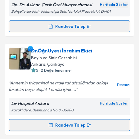
Op. Dr. Aslıhan Çevik Özel Muayenehanesi
Haritada Göster
Bahçelievler Mah. Mehmetçik Sok. No:1 Kat Plaza Kat :4 D:401
Kişisel verilerimin işlenmesine ilişkin
Aydınlatma
Randevu Talep Et
Randevu Takvimi Talebi
Metni
'ni okudum ve kişisel verilerimin belirtilen
kapsamda işlenmesini kabul ediyorum.
Op. Dr. Aslıhan Çevik
için randevu takvimi talebi
Dr.Öğr.Üyesi İbrahim Ekici
oluşturun. Size bu uzmandan randevu almanız için bir
Takvim Talebini Gönder
Beyin ve Sinir Cerrahisi
takvim hazırlandığında e-posta ile bilgilendireceğiz.
Ankara
,
Çankaya
5
(
2
Değerlendirme)
E-posta Adresiniz
Annemin trigeminal nevralji rahatsızlığından dolayı
Devamı
İbrahim beye ulaştık kendisi işinin...
Liv Hospital Ankara
Haritada Göster
Kişisel verilerimin işlenmesine ilişkin
Aydınlatma
Kavaklıdere, Bestekar Cd No:8, 06680
Metni
'ni okudum ve kişisel verilerimin belirtilen
kapsamda işlenmesini kabul ediyorum.
Randevu Talep Et
Randevu Takvimi Talebi
Takvim Talebini Gönder