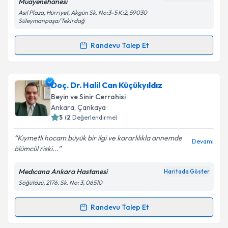
Muayenehanesi
Asil Plaza, Hürriyet, Akgün Sk. No:3-5 K:2, 59030
Süleymanpaşa/Tekirdağ
Kişisel verilerimin işlenmesine ilişkin
Aydınlatma
Metni
'ni okudum ve kişisel verilerimin belirtilen
Randevu Talep Et
kapsamda işlenmesini kabul ediyorum.
Randevu Takvimi Talebi
Takvim Talebini Gönder
Dr. Öğr. Üyesi Bilgehan Potoğlu
için randevu
Doç. Dr. Halil Can Küçükyıldız
takvimi talebi oluşturun. Size bu uzmandan randevu
Beyin ve Sinir Cerrahisi
almanız için bir takvim hazırlandığında e-posta ile
Ankara
,
Çankaya
bilgilendireceğiz.
5
(
2
Değerlendirme)
E-posta Adresiniz
Kıymetli hocam büyük bir ilgi ve kararlılıkla annemde
Devamı
ölümcül riski...
Medıcana Ankara Hastanesi
Haritada Göster
Söğütözü, 2176. Sk. No: 3, 06510
Kişisel verilerimin işlenmesine ilişkin
Aydınlatma
Metni
'ni okudum ve kişisel verilerimin belirtilen
kapsamda işlenmesini kabul ediyorum.
Randevu Talep Et
Randevu Takvimi Talebi