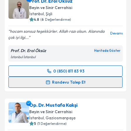
Prof. Dr. Erol Öksüz
Beyin ve Sinir Cerrahisi
İstanbul
,
Şişli
4.8
(
6
Değerlendirme)
hocam sonsuz teşekkürler. Allah razı olsun. Alanında
Devamı
çok iyi ilgi...
Prof. Dr. Erol Öksüz
Haritada Göster
İstanbul İstanbul
0 (850) 811 83 93
Randevu Takvimi Talebi
Randevu Talep Et
Prof. Dr. Erol Öksüz
için randevu takvimi talebi
oluşturun. Size bu uzmandan randevu almanız için bir
Op. Dr. Mustafa Kakşi
takvim hazırlandığında e-posta ile bilgilendireceğiz.
Beyin ve Sinir Cerrahisi
E-posta Adresiniz
İstanbul
,
Gaziosmanpaşa
5
(
1
Değerlendirme)