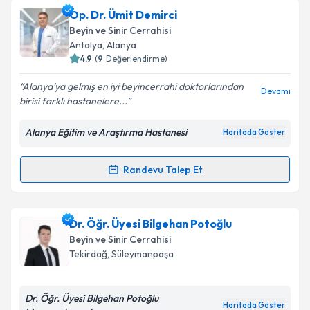
Doç. Dr. İhsan Doğan
için randevu takvimi talebi
Op. Dr. Ümit Demirci
oluşturun. Size bu uzmandan randevu almanız için bir
Beyin ve Sinir Cerrahisi
takvim hazırlandığında e-posta ile bilgilendireceğiz.
Takvim Talebini Gönder
Antalya
,
Alanya
4.9
(
9
Değerlendirme)
E-posta Adresiniz
Alanya’ya gelmiş en iyi beyincerrahi doktorlarından
Devamı
birisi farklı hastanelere...
Alanya Eğitim ve Araştırma Hastanesi
Haritada Göster
Kişisel verilerimin işlenmesine ilişkin
Aydınlatma
Metni
'ni okudum ve kişisel verilerimin belirtilen
kapsamda işlenmesini kabul ediyorum.
Randevu Talep Et
Randevu Takvimi Talebi
Takvim Talebini Gönder
Op. Dr. Ümit Demirci
için randevu takvimi talebi
Dr. Öğr. Üyesi Bilgehan Potoğlu
oluşturun. Size bu uzmandan randevu almanız için bir
Beyin ve Sinir Cerrahisi
takvim hazırlandığında e-posta ile bilgilendireceğiz.
Tekirdağ
,
Süleymanpaşa
E-posta Adresiniz
Dr. Öğr. Üyesi Bilgehan Potoğlu
Haritada Göster