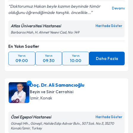
Doktorumuz Hakan beyle kızımın beyninde tümör
Devamı
olduğunu öğrendiğimizde tanıştık. öncelikle...
Atlas Üniversitesi Hastanesi
Haritada Göster
Barbaros Mah, H. Ahmet Yesevi Cad, No: 149
En Yakın Saatler
Yarın
Yarın
Yarın
Daha Fazla
09:00
09:30
10:00
Doç. Dr. Ali Samancıoğlu
Beyin ve Sinir Cerrahisi
İzmir
,
Konak
Özel Egepol Hastanesi
Haritada Göster
Güneşli Mh., Güneşli, Halide Edip Adıvar Bulv., 507 Sok. No:3, 35270
Konak/İzmir, Turkey