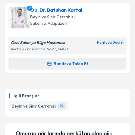
Dr.Öğr.Üyesi İbrahim Ekici
için randevu takvimi
Op. Dr. Batuhan Kartal
talebi oluşturun. Size bu uzmandan randevu almanız
Beyin ve Sinir Cerrahisi
için bir takvim hazırlandığında e-posta ile
Sakarya
,
Adapazarı
bilgilendireceğiz.
E-posta Adresiniz
Özel Sakarya Bilge Hastanesi
Haritada Göster
Kurtuluş, Bankalar Cd. No:63, 54100
Randevu Talep Et
Randevu Takvimi Talebi
Kişisel verilerimin işlenmesine ilişkin
Aydınlatma
Metni
'ni okudum ve kişisel verilerimin belirtilen
kapsamda işlenmesini kabul ediyorum.
Op. Dr. Batuhan Kartal
için randevu takvimi talebi
oluşturun. Size bu uzmandan randevu almanız için bir
İlgili Branşlar
takvim hazırlandığında e-posta ile bilgilendireceğiz.
Takvim Talebini Gönder
Beyin ve Sinir Cerrahisi
19
E-posta Adresiniz
Omurga ağrılarında perkütan algolojik