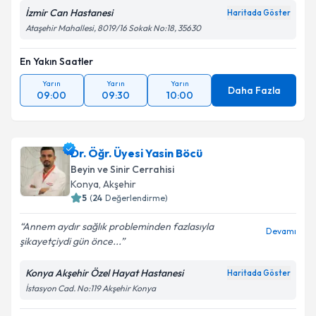
İzmir Can Hastanesi
Haritada Göster
Ataşehir Mahallesi, 8019/16 Sokak No:18, 35630
En Yakın Saatler
Yarın
Yarın
Yarın
Daha Fazla
09:00
09:30
10:00
Dr. Öğr. Üyesi Yasin Böcü
Beyin ve Sinir Cerrahisi
Konya
,
Akşehir
5
(
24
Değerlendirme)
Annem aydır sağlık probleminden fazlasıyla
Devamı
şikayetçiydi gün önce...
Konya Akşehir Özel Hayat Hastanesi
Haritada Göster
İstasyon Cad. No:119 Akşehir Konya