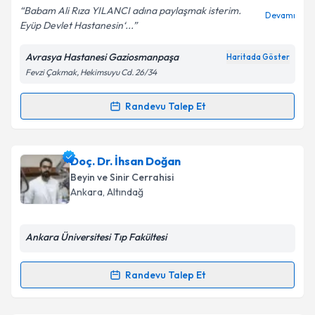
Babam Ali Rıza YILANCI adına paylaşmak isterim.
Devamı
Eyüp Devlet Hastanesin‘...
Kişisel verilerimin işlenmesine ilişkin
Aydınlatma
Metni
'ni okudum ve kişisel verilerimin belirtilen
Avrasya Hastanesi Gaziosmanpaşa
Haritada Göster
kapsamda işlenmesini kabul ediyorum.
Fevzi Çakmak, Hekimsuyu Cd. 26/34
Takvim Talebini Gönder
Randevu Talep Et
Randevu Takvimi Talebi
Op. Dr. Mustafa Kakşi
için randevu takvimi talebi
Doç. Dr. İhsan Doğan
oluşturun. Size bu uzmandan randevu almanız için bir
Beyin ve Sinir Cerrahisi
takvim hazırlandığında e-posta ile bilgilendireceğiz.
Ankara
,
Altındağ
E-posta Adresiniz
Ankara Üniversitesi Tıp Fakültesi
Randevu Talep Et
Randevu Takvimi Talebi
Kişisel verilerimin işlenmesine ilişkin
Aydınlatma
Metni
'ni okudum ve kişisel verilerimin belirtilen
kapsamda işlenmesini kabul ediyorum.