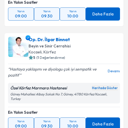
En Yakın Saatler
Yarın
Yarın
Yarın
Daha Fazla
09:00
09:30
10:00
Op. Dr. İlgar Binnat
Beyin ve Sinir Cerrahisi
Kocaeli
,
Körfez
5
(
1
Değerlendirme)
Hastaya yaklaşımı ve diyologu çok iyi sempatik ve
Devamı
pozitif
Özel Körfez Marmara Hastanesi
Haritada Göster
Güney Mahallesi Albay Sokak No 7, Güney, 41780 Körfez/Kocaeli,
Turkey
En Yakın Saatler
Yarın
Yarın
Yarın
Daha Fazla
09:00
09:30
10:00