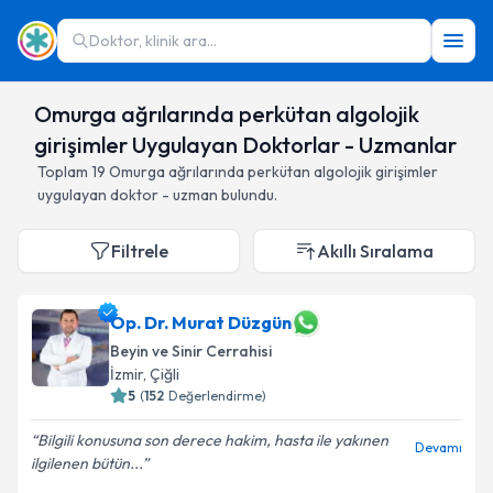
Doktor, klinik ara...
Omurga ağrılarında perkütan algolojik
girişimler Uygulayan Doktorlar - Uzmanlar
Toplam
19
Omurga ağrılarında perkütan algolojik girişimler
uygulayan doktor - uzman bulundu.
Filtrele
Akıllı Sıralama
Op. Dr. Murat Düzgün
Beyin ve Sinir Cerrahisi
İzmir
,
Çiğli
5
(
152
Değerlendirme)
Bilgili konusuna son derece hakim, hasta ile yakınen
Devamı
ilgilenen bütün...