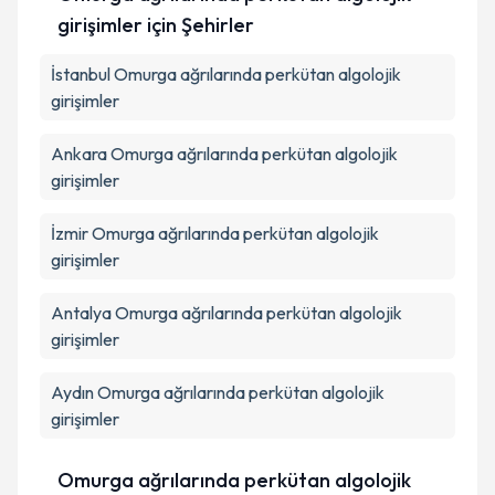
Kişisel verilerimin işlenmesine ilişkin
Aydınlatma
girişimler
için Şehirler
Metni
'ni okudum ve kişisel verilerimin belirtilen
kapsamda işlenmesini kabul ediyorum.
İstanbul
Omurga ağrılarında perkütan algolojik
girişimler
Takvim Talebini Gönder
Ankara
Omurga ağrılarında perkütan algolojik
girişimler
İzmir
Omurga ağrılarında perkütan algolojik
girişimler
Antalya
Omurga ağrılarında perkütan algolojik
girişimler
Aydın
Omurga ağrılarında perkütan algolojik
girişimler
Omurga ağrılarında perkütan algolojik