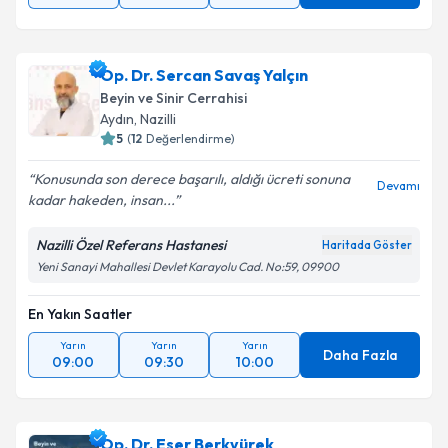
Op. Dr. Sercan Savaş Yalçın
Beyin ve Sinir Cerrahisi
Aydın
,
Nazilli
5
(
12
Değerlendirme)
Konusunda son derece başarılı, aldığı ücreti sonuna
Devamı
kadar hakeden, insan...
Nazilli Özel Referans Hastanesi
Haritada Göster
Yeni Sanayi Mahallesi Devlet Karayolu Cad. No:59, 09900
En Yakın Saatler
Yarın
Yarın
Yarın
Daha Fazla
09:00
09:30
10:00
Op. Dr. Eser Berkyürek