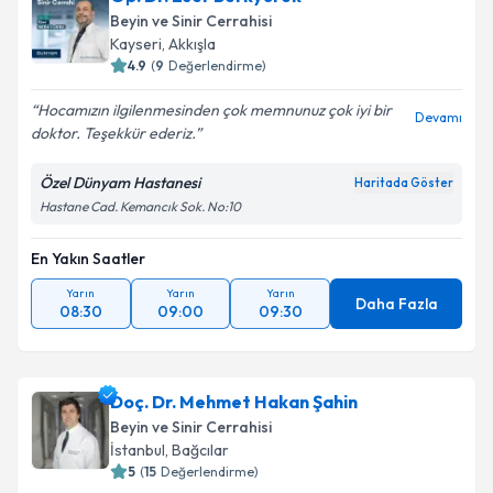
Beyin ve Sinir Cerrahisi
Kayseri
,
Akkışla
4.9
(
9
Değerlendirme)
Hocamızın ilgilenmesinden çok memnunuz çok iyi bir
Devamı
doktor. Teşekkür ederiz.
Özel Dünyam Hastanesi
Haritada Göster
Hastane Cad. Kemancık Sok. No:10
En Yakın Saatler
Yarın
Yarın
Yarın
Daha Fazla
08:30
09:00
09:30
Doç. Dr. Mehmet Hakan Şahin
Beyin ve Sinir Cerrahisi
İstanbul
,
Bağcılar
5
(
15
Değerlendirme)