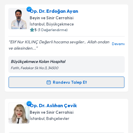
Takvim Talebini Gönder
Doç. Dr. Halil Can Küçükyıldız
için randevu takvimi
Op. Dr. Erdoğan Ayan
talebi oluşturun. Size bu uzmandan randevu almanız
Beyin ve Sinir Cerrahisi
için bir takvim hazırlandığında e-posta ile
İstanbul
,
Büyükçekmece
bilgilendireceğiz.
5
(
1
Değerlendirme)
E-posta Adresiniz
Elif Nur KILINÇ Değerli hocama sevgiler.. Allah ondan
Devamı
ve ailesinden...
Büyükçekmece Kolan Hospital
Fatih, Fedakar Sk No:3, 34500
Kişisel verilerimin işlenmesine ilişkin
Aydınlatma
Metni
'ni okudum ve kişisel verilerimin belirtilen
kapsamda işlenmesini kabul ediyorum.
Randevu Talep Et
Randevu Takvimi Talebi
Takvim Talebini Gönder
Op. Dr. Erdoğan Ayan
için randevu takvimi talebi
Op. Dr. Aslıhan Çevik
oluşturun. Size bu uzmandan randevu almanız için bir
Beyin ve Sinir Cerrahisi
takvim hazırlandığında e-posta ile bilgilendireceğiz.
İstanbul
,
Bahçelievler
E-posta Adresiniz