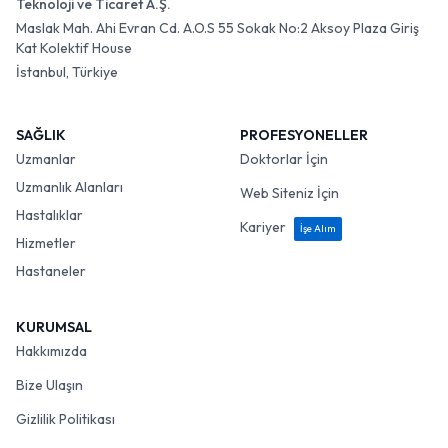
Teknoloji ve Ticaret A.Ş.
Maslak Mah. Ahi Evran Cd. A.O.S 55 Sokak No:2 Aksoy Plaza Giriş
Kat Kolektif House
İstanbul, Türkiye
SAĞLIK
PROFESYONELLER
Uzmanlar
Doktorlar İçin
Uzmanlık Alanları
Web Siteniz İçin
Hastalıklar
Kariyer
İşe Alım
Hizmetler
Hastaneler
KURUMSAL
Hakkımızda
Bize Ulaşın
Gizlilik Politikası