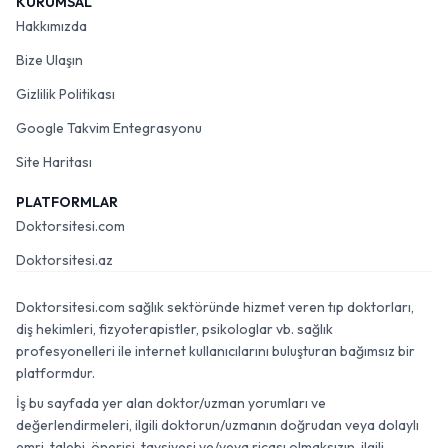
KURUMSAL
Hakkımızda
Bize Ulaşın
Gizlilik Politikası
Google Takvim Entegrasyonu
Site Haritası
PLATFORMLAR
Doktorsitesi.com
Doktorsitesi.az
Doktorsitesi.com sağlık sektöründe hizmet veren tıp doktorları,
diş hekimleri, fizyoterapistler, psikologlar vb. sağlık
profesyonelleri ile internet kullanıcılarını buluşturan bağımsız bir
platformdur.
İş bu sayfada yer alan doktor/uzman yorumları ve
değerlendirmeleri, ilgili doktorun/uzmanın doğrudan veya dolaylı
emri, talebi, önerisi, tavsiyesi ve/veya ricası olmaksızın, ilgili