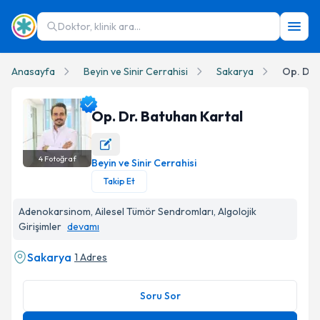
Doktor, klinik ara...
Anasayfa
Beyin ve Sinir Cerrahisi
Sakarya
Op. Dr.
Op. Dr. Batuhan Kartal
4
Fotoğraf
Beyin ve Sinir Cerrahisi
Op. Dr. Batuhan Kartal Profil Fotoğrafı
Takip Et
Adenokarsinom, Ailesel Tümör Sendromları, Algolojik
Girişimler
devamı
Sakarya
1 Adres
Soru Sor