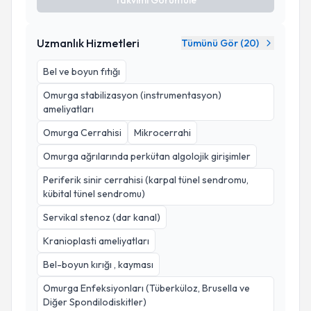
Takvimi Görüntüle
Uzmanlık Hizmetleri
Tümünü Gör (
20
)
Bel ve boyun fıtığı
Omurga stabilizasyon (instrumentasyon)
ameliyatları
Omurga Cerrahisi
Mikrocerrahi
Omurga ağrılarında perkütan algolojik girişimler
Periferik sinir cerrahisi (karpal tünel sendromu,
kübital tünel sendromu)
Servikal stenoz (dar kanal)
Kranioplasti ameliyatları
Bel-boyun kırığı , kayması
Omurga Enfeksiyonları (Tüberküloz, Brusella ve
Diğer Spondilodiskitler)