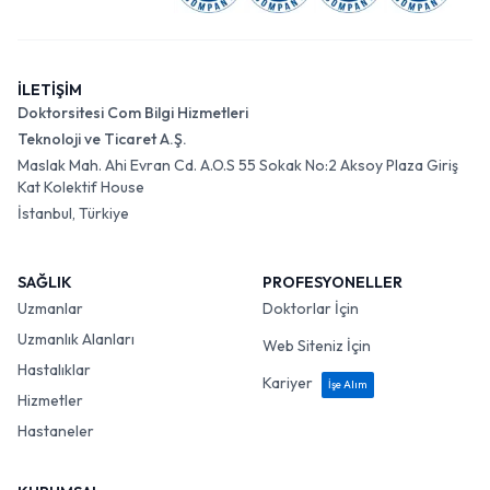
İLETİŞİM
Doktorsitesi Com Bilgi Hizmetleri
Teknoloji ve Ticaret A.Ş.
Maslak Mah. Ahi Evran Cd. A.O.S 55 Sokak No:2 Aksoy Plaza Giriş
Kat Kolektif House
İstanbul, Türkiye
SAĞLIK
PROFESYONELLER
Uzmanlar
Doktorlar İçin
Uzmanlık Alanları
Web Siteniz İçin
Hastalıklar
Kariyer
İşe Alım
Hizmetler
Hastaneler