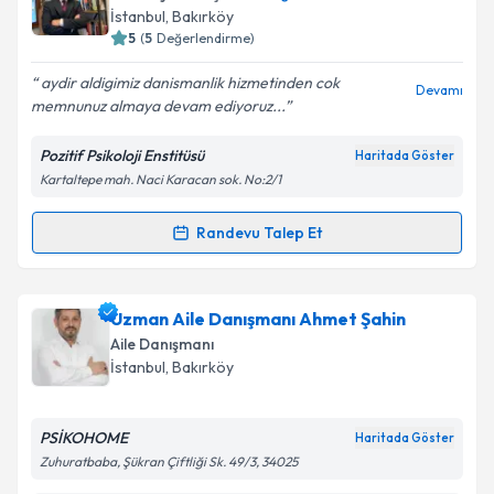
İstanbul
, Bakırköy
5
(
5
Değerlendirme)
aydir aldigimiz danismanlik hizmetinden cok
Devamı
memnunuz almaya devam ediyoruz...
Pozitif Psikoloji Enstitüsü
Haritada Göster
Kartaltepe mah. Naci Karacan sok. No:2/1
Randevu Talep Et
Randevu Takvimi Talebi
Dr. Psk. Dan. Abdurrahman Kendirci
için randevu
Uzman Aile Danışmanı Ahmet Şahin
takvimi talebi oluşturun. Size bu uzmandan randevu
Aile Danışmanı
almanız için bir takvim hazırlandığında e-posta ile
İstanbul
, Bakırköy
bilgilendireceğiz.
E-posta Adresiniz
PSİKOHOME
Haritada Göster
Zuhuratbaba, Şükran Çiftliği Sk. 49/3, 34025