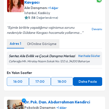
Kavgacı
Aile Danışmanı
+
1
diğer
İstanbul
, Kadıköy
5
(
58
Değerlendirme)
Eşimle birlikte yaşadığımız vajinismus sorunu
Devamı
nedeniyle Güldane Kavgacı hocamızla yollarımız...
Adres
1
Online Görüşme
Sentez Aile Evlilik ve Çocuk Danışma Merkezi
Haritada Göster
Caferağa Mh. Miralay Nazım Sokak No: 12 D.6, 34200 Bahariye
En Yakın Saatler
16:00
17:00
18:00
Daha Fazla
Dr. Psk. Dan. Abdurrahman Kendirci
Psikolojik Danışman
+
1
diğer