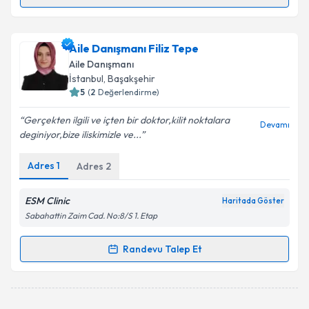
Randevu Takvimi Talebi
Aile Danışmanı Ezgi Erdoğan
için randevu takvimi
Aile Danışmanı Filiz Tepe
talebi oluşturun. Size bu uzmandan randevu almanız
Aile Danışmanı
için bir takvim hazırlandığında e-posta ile
İstanbul
, Başakşehir
bilgilendireceğiz.
5
(
2
Değerlendirme)
E-posta Adresiniz
Gerçekten ilgili ve içten bir doktor,kilit noktalara
Devamı
deginiyor,bize iliskimizle ve...
Adres
1
Adres
2
Kişisel verilerimin işlenmesine ilişkin
Aydınlatma
Metni
'ni okudum ve kişisel verilerimin belirtilen
ESM Clinic
Haritada Göster
kapsamda işlenmesini kabul ediyorum.
Sabahattin Zaim Cad. No:8/S 1. Etap
Randevu Talep Et
Takvim Talebini Gönder
Randevu Takvimi Talebi
Aile Danışmanı Filiz Tepe
için randevu takvimi talebi