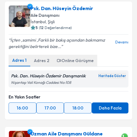
Psk. Dan. Hüseyin Özdemir
Aile Danışmanı
İstanbul
, Şişli
5
(
12
Değerlendirme)
İçten ,samimi ,Farklı bir bakış açısından bakmamız
Devamı
gerektiğini belirterek bize...
Adres
1
Adres
2
Online Görüşme
Psk. Dan. Hüseyin Özdemir Danışmanlık
Haritada Göster
Nişantaşı Vali Konağı Caddesi No:108
En Yakın Saatler
16:00
17:00
18:00
Daha Fazla
Uzman Aile Danışmanı Güldane