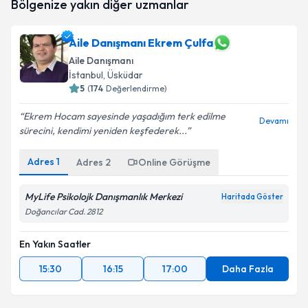
Bölgenize yakın diğer uzmanlar
oluşturun. Size bu uzmandan randevu almanız için bir
takvim hazırlandığında e-posta ile bilgilendireceğiz.
Aile Danışmanı Ekrem Çulfa
E-posta Adresiniz
Aile Danışmanı
İstanbul
, Üsküdar
5
(
174
Değerlendirme)
Kişisel verilerimin işlenmesine ilişkin
Aydınlatma
Ekrem Hocam sayesinde yaşadığım terk edilme
Devamı
Metni
'ni okudum ve kişisel verilerimin belirtilen
sürecini, kendimi yeniden keşfederek...
kapsamda işlenmesini kabul ediyorum.
Adres
1
Adres
2
Online Görüşme
Takvim Talebini Gönder
MyLife Psikolojk Danışmanlık Merkezi
Haritada Göster
Doğancılar Cad. 2812
En Yakın Saatler
15:30
16:15
17:00
Daha Fazla