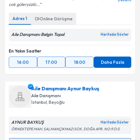
cok güleryüzlü...
Adres
1
Online Görüşme
Kişisel verilerimin işlenmesine ilişkin
Aydınlatma
Metni
'ni okudum ve kişisel verilerimin belirtilen
Aile Danışmanı Belgin Topal
Haritada Göster
kapsamda işlenmesini kabul ediyorum.
En Yakın Saatler
Takvim Talebini Gönder
16:00
17:00
18:00
Daha Fazla
Aile Danışmanı Aynur Baykuş
Aile Danışmanı
İstanbul
, Beyoğlu
AYNUR BAYKUŞ
Haritada Göster
ÖRNEKTEPE MAH. SALMANÇIKMAZI SOK. DOĞA APR. NO:9 D:5