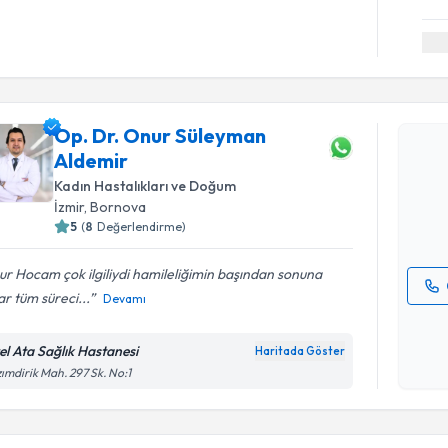
Randevu T
Op. Dr. Onur Süleyman
Op. Dr. O
Aldemir
oluşturun. 
hazırlandığ
Kadın Hastalıkları ve Doğum
İzmir
, Bornova
E-posta Ad
5
(
8
Değerlendirme)
r Hocam çok ilgiliydi hamileliğimin başından sonuna
r tüm süreci...
Devamı
Kişisel
okudum
el Ata Sağlık Hastanesi
Haritada Göster
işlenm
ımdirik Mah. 297 Sk. No:1
Randevu T