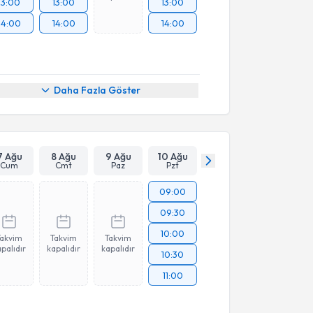
13:00
13:00
13:00
14:00
14:00
14:00
Daha Fazla Göster
7 Ağu
8 Ağu
9 Ağu
10 Ağu
Cum
Cmt
Paz
Pzt
09:00
09:30
10:00
Takvim
Takvim
Takvim
palıdır
kapalıdır
kapalıdır
10:30
11:00