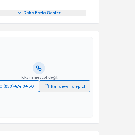
Daha Fazla Göster
akvimi Talebi
nur Süleyman Aldemir
için randevu takvimi talebi
Size bu uzmandan randevu almanız için bir takvim
ında e-posta ile bilgilendireceğiz.
resiniz
Takvim mevcut değil.
0 (850) 474 04 30
Randevu Talep Et
 verilerimin işlenmesine ilişkin
Aydınlatma Metni
'ni
 ve kişisel verilerimin belirtilen kapsamda
esini kabul ediyorum.
akvimi Talebi
Takvim Talebini Gönder