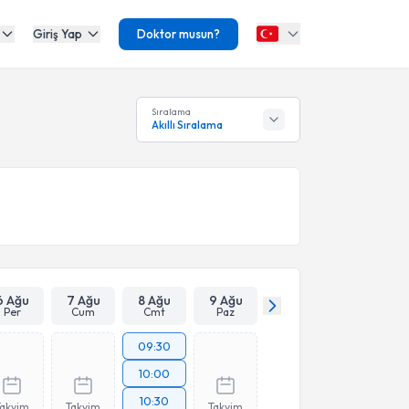
Giriş Yap
Doktor musun?
Sıralama
Akıllı Sıralama
6 Ağu
7 Ağu
8 Ağu
9 Ağu
Per
Cum
Cmt
Paz
09:30
10:00
10:30
Takvim
Takvim
Takvim