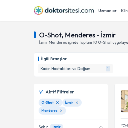
Uzmanlar
Klin
O-Shot, Menderes - İzmir
İzmir
Menderes
içinde toplam
10
O-Shot
uygulaya
İlgili Branşlar
Kadın Hastalıkları ve Doğum
1
Aktif Filtreler
O-Shot
İzmir
Menderes
Tek
Şehir
İzmir