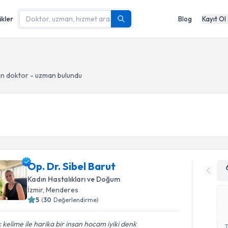
ikler
Blog
Kayıt Ol
n doktor - uzman bulundu
Op. Dr. Sibel Barut
Kadın Hastalıkları ve Doğum
İzmir
, Menderes
5
(
30
Değerlendirme)
 kelime ile harika bir insan hocam iyiki denk