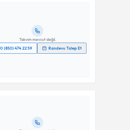
Ceren Gölbaşı
için randevu takvimi talebi oluşturun.
andan randevu almanız için bir takvim
ında e-posta ile bilgilendireceğiz.
resiniz
Takvim mevcut değil.
0 (850) 474 22 59
Randevu Talep Et
 verilerimin işlenmesine ilişkin
Aydınlatma Metni
'ni
 ve kişisel verilerimin belirtilen kapsamda
esini kabul ediyorum.
akvimi Talebi
Takvim Talebini Gönder
eyza Ağaca Güler
için randevu takvimi talebi
Size bu uzmandan randevu almanız için bir takvim
ında e-posta ile bilgilendireceğiz.
resiniz