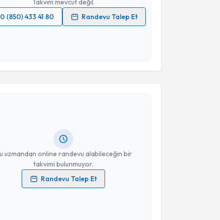
Takvim mevcut değil.
0 (850) 433 41 80
Randevu Talep Et
 verilerimin işlenmesine ilişkin
Aydınlatma Metni
'ni
 ve kişisel verilerimin belirtilen kapsamda
esini kabul ediyorum.
akvimi Talebi
Takvim Talebini Gönder
amla Sönmez Yalçınkaya
için randevu takvimi talebi
Size bu uzmandan randevu almanız için bir takvim
ında e-posta ile bilgilendireceğiz.
resiniz
u uzmandan online randevu alabileceğin bir
takvimi bulunmuyor.
Randevu Talep Et
 verilerimin işlenmesine ilişkin
Aydınlatma Metni
'ni
 ve kişisel verilerimin belirtilen kapsamda
esini kabul ediyorum.