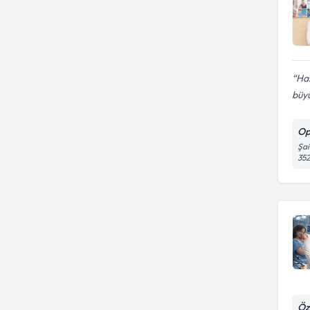
Has
büyü
Op
Şai
35
Öz