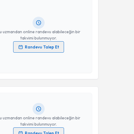
 randevu almanız için bir takvim hazırlandığında e-
lgilendireceğiz.
resiniz
u uzmandan online randevu alabileceğin bir
takvimi bulunmuyor.
Randevu Talep Et
 verilerimin işlenmesine ilişkin
Aydınlatma Metni
'ni
 ve kişisel verilerimin belirtilen kapsamda
esini kabul ediyorum.
akvimi Talebi
Takvim Talebini Gönder
lkan Kolbaşı
için randevu takvimi talebi oluşturun.
andan randevu almanız için bir takvim
ında e-posta ile bilgilendireceğiz.
resiniz
u uzmandan online randevu alabileceğin bir
takvimi bulunmuyor.
Randevu Talep Et