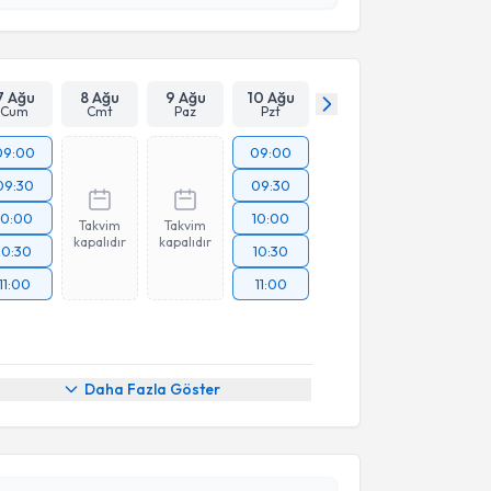
Takvim Talebini Gönder
7 Ağu
8 Ağu
9 Ağu
10 Ağu
Cum
Cmt
Paz
Pzt
09:00
09:00
09:30
09:30
10:00
10:00
Takvim
Takvim
kapalıdır
kapalıdır
10:30
10:30
11:00
11:00
Daha Fazla Göster
akvimi Talebi
san Yıldız
için randevu takvimi talebi oluşturun. Size