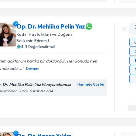
Op. Dr. Mehlika Pelin Yaz
Kadın Hastalıkları ve Doğum
Balıkesir
, Edremit
5
(
1
Değerlendirme)
nım doktorum harika bir doktordur. Her konuda hep
mda oldu....
Devamı
. Dr. Mehlika Pelin Yaz Muayenehanesi
Haritada Göster
icelal Mah. 10051. Sokak No:6/1A
Randevu T
Op. Dr. Hasan Yıldız
Op. Dr. Ha