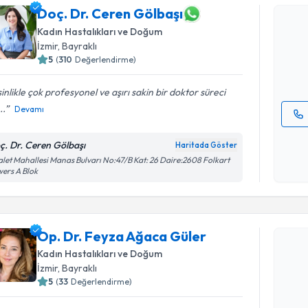
Doç. Dr. Ceren Gölbaşı
Doç. Dr. 
Size bu uzm
Kadın Hastalıkları ve Doğum
hazırlandığ
İzmir
, Bayraklı
5
(
310
Değerlendirme)
E-posta Ad
inlikle çok profesyonel ve aşırı sakin bir doktor süreci
..
Devamı
Kişisel
ç. Dr. Ceren Gölbaşı
Haritada Göster
okudum
let Mahallesi Manas Bulvarı No:47/B Kat: 26 Daire:2608 Folkart
işlenm
ers A Blok
Randevu T
Op. Dr. F
Op. Dr. Feyza Ağaca Güler
oluşturun. 
Kadın Hastalıkları ve Doğum
hazırlandığ
İzmir
, Bayraklı
5
(
33
Değerlendirme)
E-posta Ad