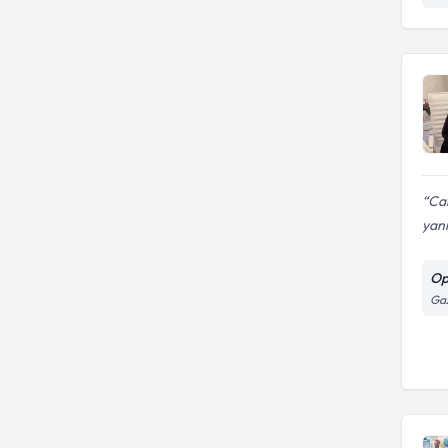
Ca
yanı
Op
Gaz