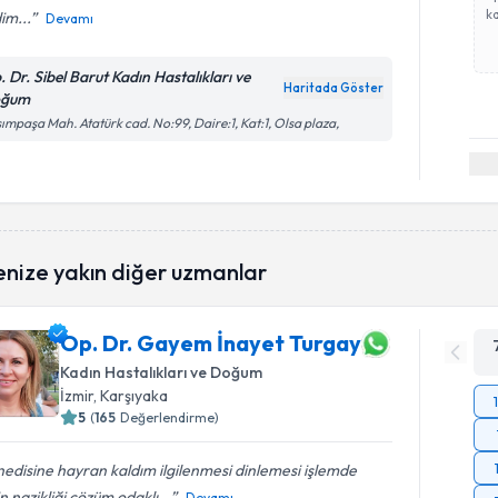
ka
im...
Devamı
. Dr. Sibel Barut Kadın Hastalıkları ve
Haritada Göster
oğum
ımpaşa Mah. Atatürk cad. No:99, Daire:1, Kat:1, Olsa plaza,
enize yakın diğer uzmanlar
Op. Dr. Gayem İnayet Turgay
Kadın Hastalıkları ve Doğum
İzmir
, Karşıyaka
5
(
165
Değerlendirme)
edisine hayran kaldım ilgilenmesi dinlemesi işlemde
in nazikliği cözüm odaklı...
Devamı