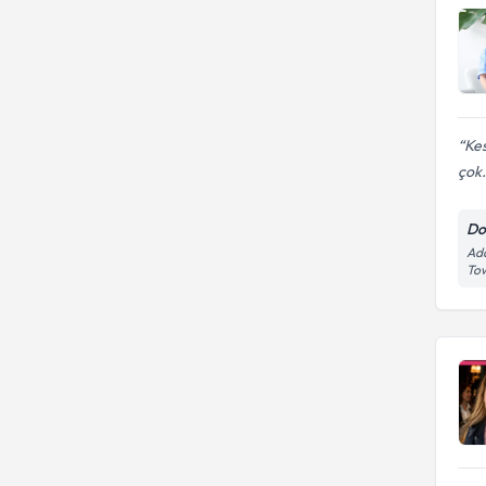
Kes
çok.
Do
Ada
Tow