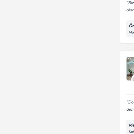
Biz
olan
Öz
Man
Dok
deme
Me
Kah