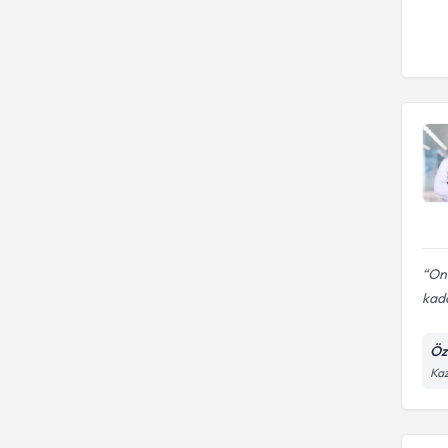
Onu
kada
Öz
Kaz