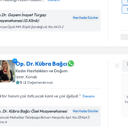
.Dr. Gayem İnayet Turgay
Haritada Göster
ayenehanesi (G.Klinik)
riye Üçok MH. Rüştü Şardağ cd. No.44 D.2
Op. Dr. Kübra Bağcı
Kadın Hastalıkları ve Doğum
İzmir
, Konak
5
(
2
Değerlendirme)
tor hanım çok tatlı,sıcak kanlı ve çok ilgiliydi.️
Devamı
ka
. Dr. Kübra Bağcı Özel Muayenehanesi
Haritada Göster
ancak Mahallesi Talatpaşa Bulvarı Harputlu Apt. No:33 Kat:3
re: 6