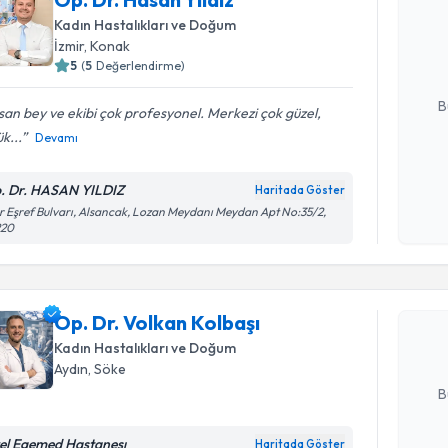
bu uzmandan
Kadın Hastalıkları ve Doğum
posta ile bi
İzmir
, Konak
5
(
5
Değerlendirme)
E-posta Ad
B
an bey ve ekibi çok profesyonel. Merkezi çok güzel,
k...
Devamı
Kişisel
. Dr. HASAN YILDIZ
Haritada Göster
okudum
r Eşref Bulvarı, Alsancak, Lozan Meydanı Meydan Apt No:35/2,
işlenm
Randevu T
220
Op. Dr. Vo
Size bu uzm
Op. Dr. Volkan Kolbaşı
hazırlandığ
Kadın Hastalıkları ve Doğum
E-posta Ad
Aydın
, Söke
B
el Egemed Hastanesı
Haritada Göster