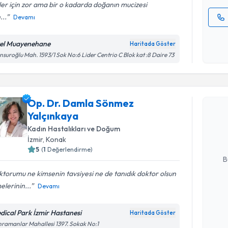
ler için zor ama bir o kadarda doğanın mucizesi
...
Devamı
Kişisel
okudum
el Muayenehane
Haritada Göster
işlenm
suroğlu Mah. 1593/1 Sok No:6 Lider Centrio C Blok kat :8 Daire 73
Randevu T
Op. Dr. Damla Sönmez
Op. Dr. D
Yalçınkaya
oluşturun. 
hazırlandığ
Kadın Hastalıkları ve Doğum
İzmir
, Konak
E-posta Ad
5
(
1
Değerlendirme)
B
torumu ne kimsenin tavsiyesi ne de tanıdık doktor olsun
lerinin...
Devamı
Kişisel
okudum
dical Park İzmir Hastanesi
Haritada Göster
işlenm
ramanlar Mahallesi 1397. Sokak No:1