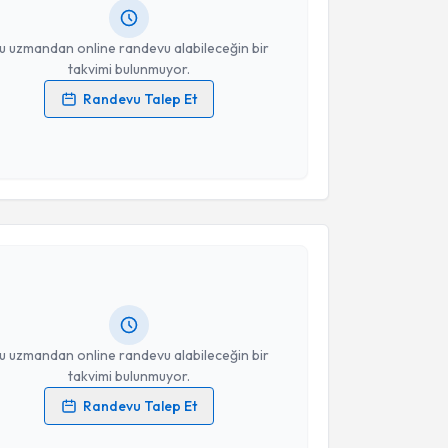
resiniz
u uzmandan online randevu alabileceğin bir
takvimi bulunmuyor.
Randevu Talep Et
 verilerimin işlenmesine ilişkin
Aydınlatma Metni
'ni
 ve kişisel verilerimin belirtilen kapsamda
esini kabul ediyorum.
akvimi Talebi
Takvim Talebini Gönder
stafa Kakşi
için randevu takvimi talebi oluşturun.
andan randevu almanız için bir takvim
ında e-posta ile bilgilendireceğiz.
resiniz
u uzmandan online randevu alabileceğin bir
takvimi bulunmuyor.
Randevu Talep Et
 verilerimin işlenmesine ilişkin
Aydınlatma Metni
'ni
 ve kişisel verilerimin belirtilen kapsamda