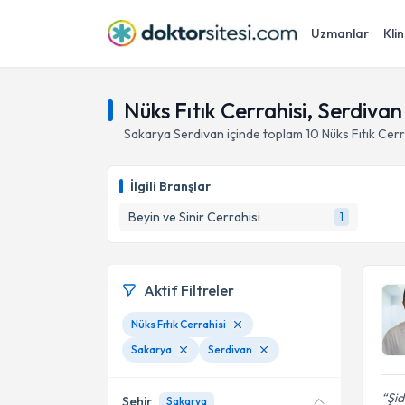
Uzmanlar
Klin
Nüks Fıtık Cerrahisi, Serdiva
Sakarya
Serdivan
içinde toplam
10
Nüks Fıtık Cerr
İlgili Branşlar
Beyin ve Sinir Cerrahisi
1
Aktif Filtreler
Nüks Fıtık Cerrahisi
Sakarya
Serdivan
Şid
Şehir
Sakarya