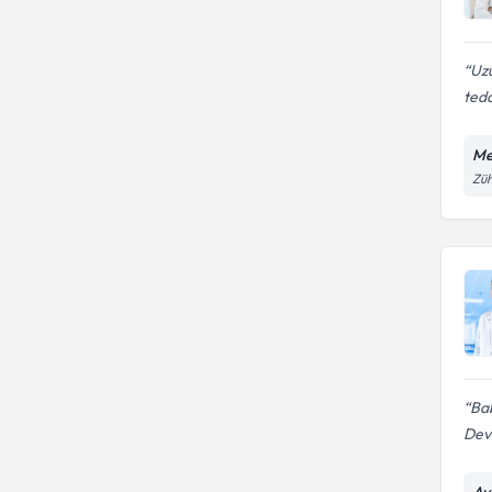
Uzu
teda
Me
Züh
Ba
Devl
Av