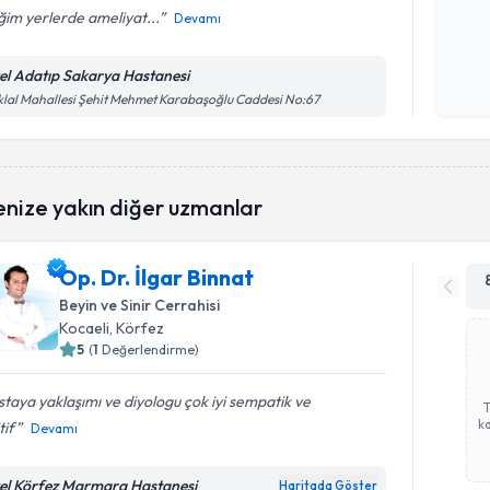
iğim yerlerde ameliyat...
Devamı
Kişisel
okudum
el Adatıp Sakarya Hastanesi
işlenm
iklal Mahallesi Şehit Mehmet Karabaşoğlu Caddesi No:67
enize yakın diğer uzmanlar
Op. Dr. İlgar Binnat
Beyin ve Sinir Cerrahisi
Kocaeli
, Körfez
5
(
1
Değerlendirme)
taya yaklaşımı ve diyologu çok iyi sempatik ve
ka
tif
Devamı
el Körfez Marmara Hastanesi
Haritada Göster