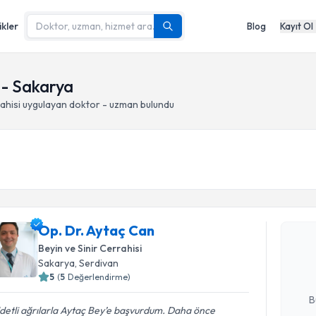
ikler
Blog
Kayıt Ol
n - Sakarya
ahisi
uygulayan doktor - uzman bulundu
Randevu T
Op. Dr. Ay
Op. Dr. Aytaç Can
uzmandan ra
Beyin ve Sinir Cerrahisi
posta ile bi
Sakarya
, Serdivan
5
(
5
Değerlendirme)
E-posta Ad
B
detli ağrılarla Aytaç Bey’e başvurdum. Daha önce