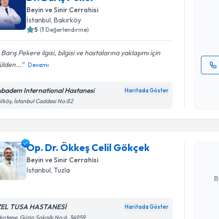
uzmandan ra
Beyin ve Sinir Cerrahisi
posta ile bi
İstanbul
, Bakırköy
5
(
1
Değerlendirme)
E-posta Ad
 Barış Pekere ilgisi, bilgisi ve hastalarına yaklaşımı için
lden...
Devamı
Kişisel
okudum
ıbadem International Hastanesi
Haritada Göster
Randevu T
işlenm
ilköy, İstanbul Caddesi No:82
Op. Dr. Ö
oluşturun. 
Op. Dr. Ökkeş Celil Gökçek
hazırlandığ
Beyin ve Sinir Cerrahisi
E-posta Ad
İstanbul
, Tuzla
B
EL TUSA HASTANESİ
Haritada Göster
Kişisel
ıntepe, Güzin Sokağı No:6, 34959