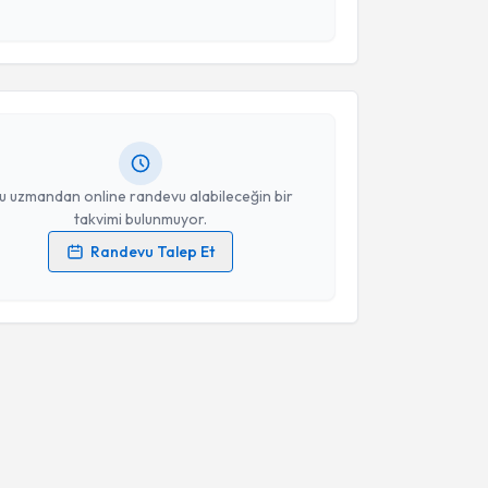
akvimi Talebi
esini kabul ediyorum.
lıhan Çevik
için randevu takvimi talebi oluşturun.
Takvim Talebini Gönder
andan randevu almanız için bir takvim
ında e-posta ile bilgilendireceğiz.
resiniz
u uzmandan online randevu alabileceğin bir
takvimi bulunmuyor.
Randevu Talep Et
 verilerimin işlenmesine ilişkin
Aydınlatma Metni
'ni
 ve kişisel verilerimin belirtilen kapsamda
esini kabul ediyorum.
Takvim Talebini Gönder