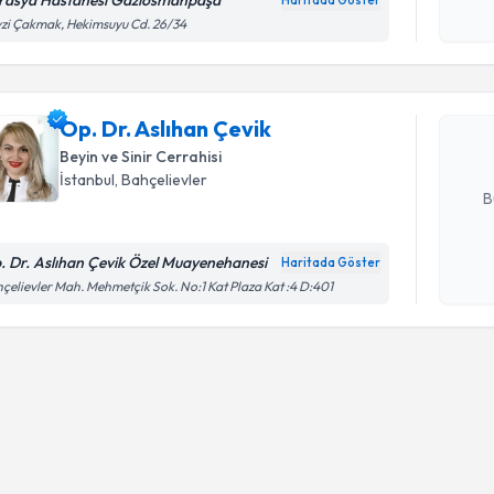
Randevu T
işlenm
zi Çakmak, Hekimsuyu Cd. 26/34
Op. Dr. As
Size bu uzm
Op. Dr. Aslıhan Çevik
hazırlandığ
Beyin ve Sinir Cerrahisi
E-posta Ad
İstanbul
, Bahçelievler
B
. Dr. Aslıhan Çevik Özel Muayenehanesi
Haritada Göster
Kişisel
çelievler Mah. Mehmetçik Sok. No:1 Kat Plaza Kat :4 D:401
okudum
işlenm