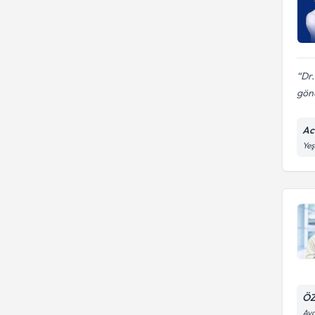
Dr.
gönü
Ac
Yeş
ÖZ
Ayd