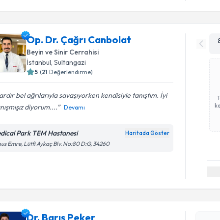
Op. Dr. Çağrı Canbolat
Beyin ve Sinir Cerrahisi
İstanbul
, Sultangazi
5
(
21
Değerlendirme)
lardır bel ağrılarıyla savaşıyorken kendisiyle tanıştım. İyi
ka
anışmışız diyorum....
Devamı
dical Park TEM Hastanesi
Haritada Göster
us Emre, Lütfi Aykaç Blv. No:80 D:G, 34260
Randevu T
Dr. Barış 
Dr. Barış Peker