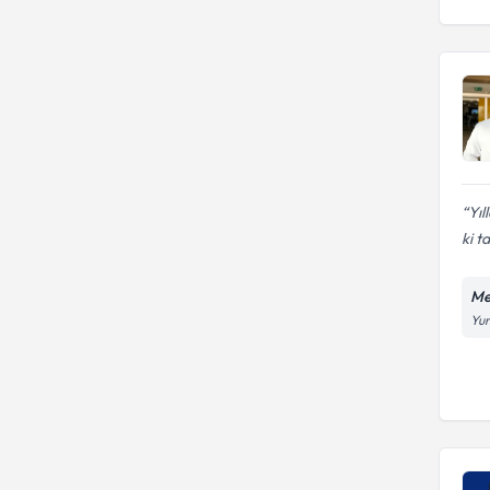
Yıl
ki t
Me
Yun