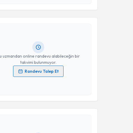
 ve kişisel verilerimin belirtilen kapsamda
akvimi Talebi
esini kabul ediyorum.
tuğrul Pınar
için randevu takvimi talebi oluşturun.
Takvim Talebini Gönder
andan randevu almanız için bir takvim
ında e-posta ile bilgilendireceğiz.
resiniz
u uzmandan online randevu alabileceğin bir
takvimi bulunmuyor.
Randevu Talep Et
 verilerimin işlenmesine ilişkin
Aydınlatma Metni
'ni
 ve kişisel verilerimin belirtilen kapsamda
esini kabul ediyorum.
akvimi Talebi
Takvim Talebini Gönder
akan Şimşek
için randevu takvimi talebi oluşturun.
andan randevu almanız için bir takvim
ında e-posta ile bilgilendireceğiz.