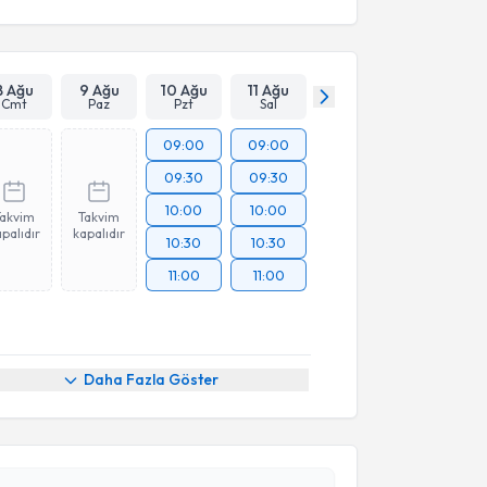
8 Ağu
9 Ağu
10 Ağu
11 Ağu
Cmt
Paz
Pzt
Sal
09:00
09:00
09:30
09:30
10:00
10:00
Takvim
Takvim
palıdır
kapalıdır
10:30
10:30
11:00
11:00
Daha Fazla Göster
akvimi Talebi
Peker
için randevu takvimi talebi oluşturun. Size bu