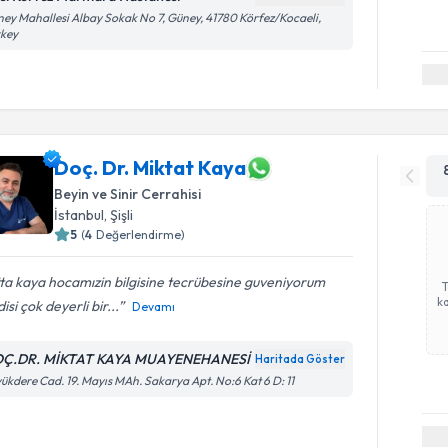
ey Mahallesi Albay Sokak No 7, Güney, 41780 Körfez/Kocaeli,
rkey
Doç. Dr. Miktat Kaya
Beyin ve Sinir Cerrahisi
İstanbul
, Şişli
5
(
4
Değerlendirme)
ta kaya hocamızin bilgisine tecrübesine guveniyorum
ka
isi çok deyerli bir...
Devamı
Ç.DR. MİKTAT KAYA MUAYENEHANESİ
Haritada Göster
ükdere Cad. 19. Mayıs MAh. Sakarya Apt. No:6 Kat 6 D: 11