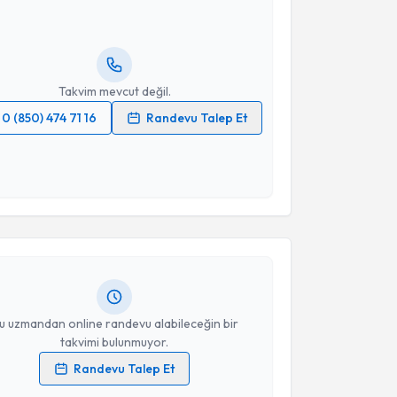
ndevu almanız için bir takvim hazırlandığında e-
lgilendireceğiz.
resiniz
Takvim mevcut değil.
0 (850) 474 71 16
Randevu Talep Et
 verilerimin işlenmesine ilişkin
Aydınlatma Metni
'ni
 ve kişisel verilerimin belirtilen kapsamda
akvimi Talebi
esini kabul ediyorum.
kkeş Celil Gökçek
için randevu takvimi talebi
Takvim Talebini Gönder
Size bu uzmandan randevu almanız için bir takvim
ında e-posta ile bilgilendireceğiz.
resiniz
u uzmandan online randevu alabileceğin bir
takvimi bulunmuyor.
Randevu Talep Et
 verilerimin işlenmesine ilişkin
Aydınlatma Metni
'ni