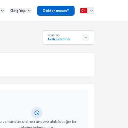
Giriş Yap
Doktor musun?
Sıralama
Akıllı Sıralama
akvimi Talebi
taç Can
için randevu takvimi talebi oluşturun. Size bu
ndevu almanız için bir takvim hazırlandığında e-
lgilendireceğiz.
resiniz
u uzmandan online randevu alabileceğin bir
takvimi bulunmuyor.