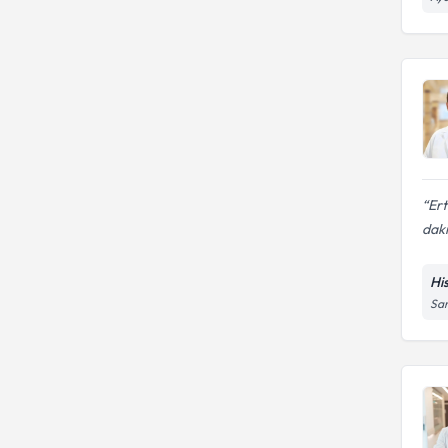
Ert
daki
Hi
Sar