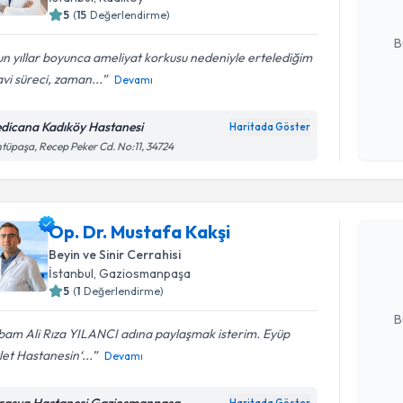
5
(
15
Değerlendirme)
E-posta Ad
B
n yıllar boyunca ameliyat korkusu nedeniyle ertelediğim
vi süreci, zaman...
Devamı
Kişisel
okudum
dicana Kadıköy Hastanesi
Haritada Göster
işlenm
tüpaşa, Recep Peker Cd. No:11, 34724
Randevu T
Op. Dr. Mu
Op. Dr. Mustafa Kakşi
Size bu uzm
Beyin ve Sinir Cerrahisi
hazırlandığ
İstanbul
, Gaziosmanpaşa
5
(
1
Değerlendirme)
E-posta Ad
B
bam Ali Rıza YILANCI adına paylaşmak isterim. Eyüp
et Hastanesin‘...
Devamı
Kişisel
okudum
rasya Hastanesi Gaziosmanpaşa
Haritada Göster