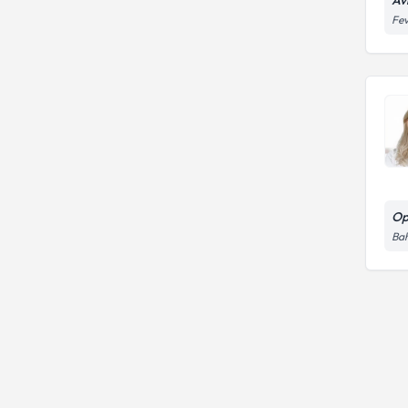
Fev
Op
Bah