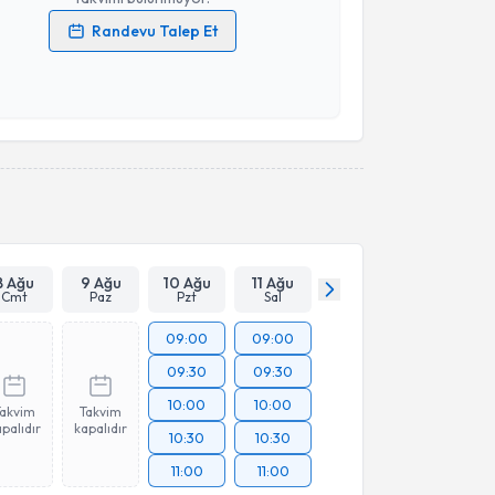
Randevu Talep Et
 verilerimin işlenmesine ilişkin
Aydınlatma Metni
'ni
 ve kişisel verilerimin belirtilen kapsamda
esini kabul ediyorum.
Takvim Talebini Gönder
8 Ağu
9 Ağu
10 Ağu
11 Ağu
Cmt
Paz
Pzt
Sal
09:00
09:00
09:30
09:30
10:00
10:00
Takvim
Takvim
palıdır
kapalıdır
10:30
10:30
11:00
11:00