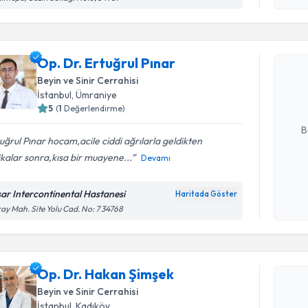
okudum
Randevu T
işlenm
Op. Dr. Er
Op. Dr. Ertuğrul Pınar
Size bu uzm
Beyin ve Sinir Cerrahisi
hazırlandığ
İstanbul
, Ümraniye
5
(
1
Değerlendirme)
E-posta Ad
B
uğrul Pınar hocam,acile ciddi ağrılarla geldikten
kalar sonra,kısa bir muayene...
Devamı
Kişisel
okudum
sar Intercontinental Hastanesi
Haritada Göster
işlenm
ay Mah. Site Yolu Cad. No: 7 34768
Randevu T
Op. Dr. H
Op. Dr. Hakan Şimşek
Size bu uzm
Beyin ve Sinir Cerrahisi
hazırlandığ
İstanbul
, Kadıköy