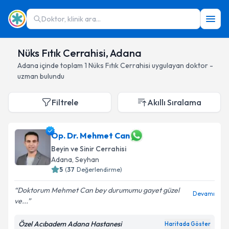
Doktor, klinik ara...
Nüks Fıtık Cerrahisi, Adana
Adana
içinde toplam
1
Nüks Fıtık Cerrahisi
uygulayan doktor -
uzman bulundu
Filtrele
Akıllı Sıralama
Op. Dr. Mehmet Can
Beyin ve Sinir Cerrahisi
Adana
, Seyhan
5
(
37
Değerlendirme)
Doktorum Mehmet Can bey durumumu gayet güzel
Devamı
ve...
Özel Acıbadem Adana Hastanesi
Haritada Göster