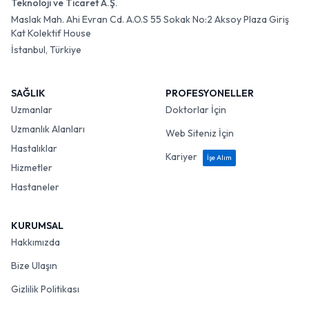
Teknoloji ve Ticaret A.Ş.
Maslak Mah. Ahi Evran Cd. A.O.S 55 Sokak No:2 Aksoy Plaza Giriş
Kat Kolektif House
İstanbul, Türkiye
SAĞLIK
PROFESYONELLER
Uzmanlar
Doktorlar İçin
Uzmanlık Alanları
Web Siteniz İçin
Hastalıklar
Kariyer
İşe Alım
Hizmetler
Hastaneler
KURUMSAL
Hakkımızda
Bize Ulaşın
Gizlilik Politikası