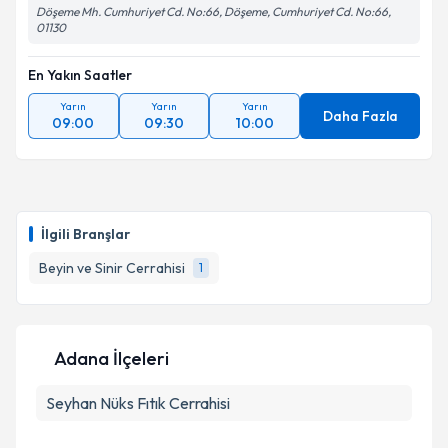
Döşeme Mh. Cumhuriyet Cd. No:66, Döşeme, Cumhuriyet Cd. No:66,
01130
En Yakın Saatler
Yarın
Yarın
Yarın
Daha Fazla
09:00
09:30
10:00
İlgili Branşlar
Beyin ve Sinir Cerrahisi
1
Adana İlçeleri
Seyhan
Nüks Fıtık Cerrahisi