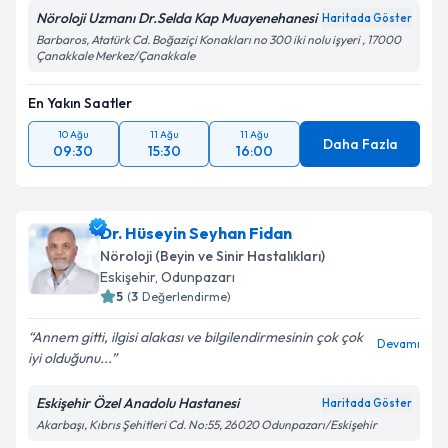
Nöroloji Uzmanı Dr.Selda Kap Muayenehanesi
Haritada Göster
Barbaros, Atatürk Cd. Boğaziçi Konakları no 300 iki nolu işyeri , 17000
Çanakkale Merkez/Çanakkale
En Yakın Saatler
10 Ağu
11 Ağu
11 Ağu
Daha Fazla
09:30
15:30
16:00
Dr. Hüseyin Seyhan Fidan
Nöroloji (Beyin ve Sinir Hastalıkları)
Eskişehir
,
Odunpazarı
5
(
3
Değerlendirme)
Annem gitti, ilgisi alakası ve bilgilendirmesinin çok çok
Devamı
iyi olduğunu...
Eskişehir Özel Anadolu Hastanesi
Haritada Göster
Akarbaşı, Kıbrıs Şehitleri Cd. No:55, 26020 Odunpazarı/Eskişehir