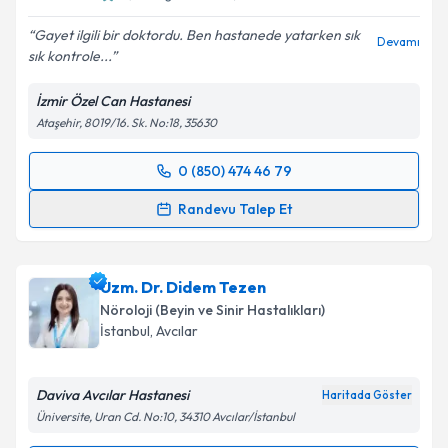
Gayet ilgili bir doktordu. Ben hastanede yatarken sık
Devamı
sık kontrole...
İzmir Özel Can Hastanesi
Ataşehir, 8019/16. Sk. No:18, 35630
0 (850) 474 46 79
Randevu Takvimi Talebi
Randevu Talep Et
Uzm. Dr. Nurşen Borand
için randevu takvimi talebi
oluşturun. Size bu uzmandan randevu almanız için bir
Uzm. Dr. Didem Tezen
takvim hazırlandığında e-posta ile bilgilendireceğiz.
Nöroloji (Beyin ve Sinir Hastalıkları)
E-posta Adresiniz
İstanbul
,
Avcılar
Daviva Avcılar Hastanesi
Haritada Göster
Üniversite, Uran Cd. No:10, 34310 Avcılar/İstanbul
Kişisel verilerimin işlenmesine ilişkin
Aydınlatma
Metni
'ni okudum ve kişisel verilerimin belirtilen