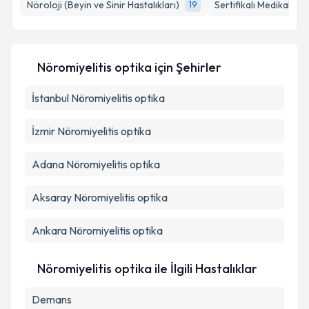
Nöroloji (Beyin ve Sinir Hastalıkları)
Sertifikalı Medikal Est
19
E-posta Adresiniz
Nöromiyelitis optika
için Şehirler
Kişisel verilerimin işlenmesine ilişkin
Aydınlatma
İstanbul
Metni
Nöromiyelitis optika
'ni okudum ve kişisel verilerimin belirtilen
kapsamda işlenmesini kabul ediyorum.
İzmir
Nöromiyelitis optika
Takvim Talebini Gönder
Adana
Nöromiyelitis optika
Aksaray
Nöromiyelitis optika
Ankara
Nöromiyelitis optika
Nöromiyelitis optika ile İlgili Hastalıklar
Demans