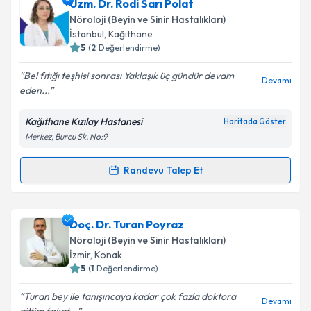
Prof. Dr. Meltem Demirkıran
için randevu takvimi
Uzm. Dr. Rodi Sarı Polat
talebi oluşturun. Size bu uzmandan randevu almanız
Nöroloji (Beyin ve Sinir Hastalıkları)
için bir takvim hazırlandığında e-posta ile
İstanbul
,
Kağıthane
bilgilendireceğiz.
5
(
2
Değerlendirme)
E-posta Adresiniz
Bel fıtığı teşhisi sonrası Yaklaşık üç gündür devam
Devamı
eden...
Kağıthane Kızılay Hastanesi
Haritada Göster
Merkez, Burcu Sk. No:9
Kişisel verilerimin işlenmesine ilişkin
Aydınlatma
Metni
'ni okudum ve kişisel verilerimin belirtilen
kapsamda işlenmesini kabul ediyorum.
Randevu Talep Et
Randevu Takvimi Talebi
Takvim Talebini Gönder
Uzm. Dr. Rodi Sarı Polat
için randevu takvimi talebi
Doç. Dr. Turan Poyraz
oluşturun. Size bu uzmandan randevu almanız için bir
Nöroloji (Beyin ve Sinir Hastalıkları)
takvim hazırlandığında e-posta ile bilgilendireceğiz.
İzmir
,
Konak
5
(
1
Değerlendirme)
E-posta Adresiniz
Turan bey ile tanışıncaya kadar çok fazla doktora
Devamı