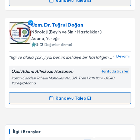
Randevu Talep Et
Randevu Takvimi Talebi
Takvim Talebini Gönder
Prof. Dr. Gülşen Kocaman
için randevu takvimi
Uzm. Dr. Tuğrul Doğan
talebi oluşturun. Size bu uzmandan randevu almanız
Nöroloji (Beyin ve Sinir Hastalıkları)
için bir takvim hazırlandığında e-posta ile
Adana
,
Yüreğir
bilgilendireceğiz.
5
(
2
Değerlendirme)
E-posta Adresiniz
Devamı
İlgi ve alaka çok iyiydi benim lbsl diye bir hastalığım...
Özal Adana Altınkoza Hastanesi
Haritada Göster
Kozan Caddesi Tahsilli Mahallesi No: 321, Tren Hattı Yanı, 01240
Yüreğir/Adana
Kişisel verilerimin işlenmesine ilişkin
Aydınlatma
Metni
'ni okudum ve kişisel verilerimin belirtilen
Randevu Talep Et
kapsamda işlenmesini kabul ediyorum.
Randevu Takvimi Talebi
Takvim Talebini Gönder
Uzm. Dr. Tuğrul Doğan
için randevu takvimi talebi
oluşturun. Size bu uzmandan randevu almanız için bir
İlgili Branşlar
takvim hazırlandığında e-posta ile bilgilendireceğiz.