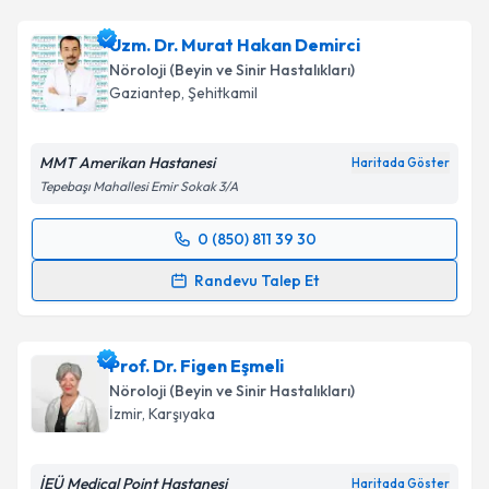
Doç. Dr. Rahşan Adviye Şahin İnan
için randevu
takvimi talebi oluşturun. Size bu uzmandan randevu
Uzm. Dr. Murat Hakan Demirci
almanız için bir takvim hazırlandığında e-posta ile
bilgilendireceğiz.
Nöroloji (Beyin ve Sinir Hastalıkları)
Gaziantep
,
Şehitkamil
E-posta Adresiniz
MMT Amerikan Hastanesi
Haritada Göster
Tepebaşı Mahallesi Emir Sokak 3/A
Kişisel verilerimin işlenmesine ilişkin
Aydınlatma
0 (850) 811 39 30
Metni
'ni okudum ve kişisel verilerimin belirtilen
Randevu Takvimi Talebi
kapsamda işlenmesini kabul ediyorum.
Randevu Talep Et
Uzm. Dr. Murat Hakan Demirci
için randevu takvimi
Takvim Talebini Gönder
talebi oluşturun. Size bu uzmandan randevu almanız
Prof. Dr. Figen Eşmeli
için bir takvim hazırlandığında e-posta ile
bilgilendireceğiz.
Nöroloji (Beyin ve Sinir Hastalıkları)
İzmir
,
Karşıyaka
E-posta Adresiniz
İEÜ Medical Point Hastanesi
Haritada Göster