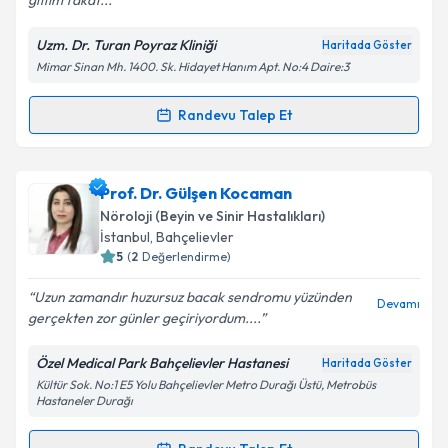
gittim fakat...
Uzm. Dr. Turan Poyraz Kliniği
Haritada Göster
Kişisel verilerimin işlenmesine ilişkin
Aydınlatma
Mimar Sinan Mh. 1400. Sk. Hidayet Hanım Apt. No:4 Daire:3
Metni
'ni okudum ve kişisel verilerimin belirtilen
kapsamda işlenmesini kabul ediyorum.
Randevu Talep Et
Randevu Takvimi Talebi
Takvim Talebini Gönder
Doç. Dr. Turan Poyraz
için randevu takvimi talebi
Prof. Dr. Gülşen Kocaman
oluşturun. Size bu uzmandan randevu almanız için bir
Nöroloji (Beyin ve Sinir Hastalıkları)
takvim hazırlandığında e-posta ile bilgilendireceğiz.
İstanbul
,
Bahçelievler
5
(
2
Değerlendirme)
E-posta Adresiniz
Uzun zamandır huzursuz bacak sendromu yüzünden
Devamı
gerçekten zor günler geçiriyordum....
Özel Medical Park Bahçelievler Hastanesi
Haritada Göster
Kişisel verilerimin işlenmesine ilişkin
Aydınlatma
Kültür Sok. No:1 E5 Yolu Bahçelievler Metro Durağı Üstü, Metrobüs
Metni
'ni okudum ve kişisel verilerimin belirtilen
Hastaneler Durağı
kapsamda işlenmesini kabul ediyorum.