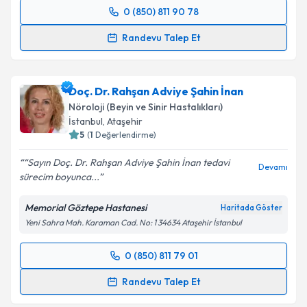
0 (850) 811 90 78
kapsamda işlenmesini kabul ediyorum.
Randevu Takvimi Talebi
Randevu Talep Et
Takvim Talebini Gönder
Uzm. Dr. Didem Tezen
için randevu takvimi talebi
oluşturun. Size bu uzmandan randevu almanız için bir
Doç. Dr. Rahşan Adviye Şahin İnan
takvim hazırlandığında e-posta ile bilgilendireceğiz.
Nöroloji (Beyin ve Sinir Hastalıkları)
E-posta Adresiniz
İstanbul
,
Ataşehir
5
(
1
Değerlendirme)
“Sayın Doç. Dr. Rahşan Adviye Şahin İnan tedavi
Devamı
sürecim boyunca...
Kişisel verilerimin işlenmesine ilişkin
Aydınlatma
Metni
'ni okudum ve kişisel verilerimin belirtilen
Memorial Göztepe Hastanesi
Haritada Göster
kapsamda işlenmesini kabul ediyorum.
Yeni Sahra Mah. Karaman Cad. No: 1 34634 Ataşehir İstanbul
Takvim Talebini Gönder
0 (850) 811 79 01
Randevu Takvimi Talebi
Randevu Talep Et