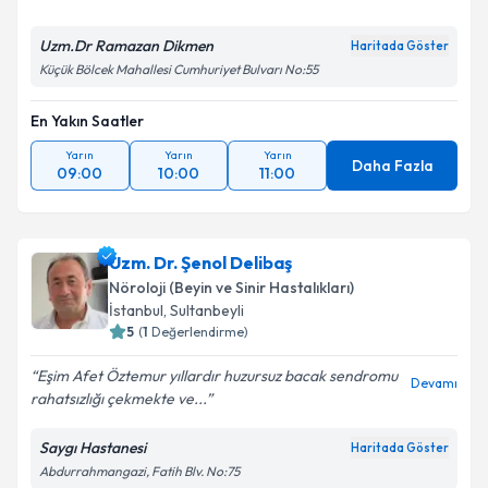
Uzm.Dr Ramazan Dikmen
Haritada Göster
Küçük Bölcek Mahallesi Cumhuriyet Bulvarı No:55
En Yakın Saatler
Yarın
Yarın
Yarın
Daha Fazla
09:00
10:00
11:00
Uzm. Dr. Şenol Delibaş
Nöroloji (Beyin ve Sinir Hastalıkları)
İstanbul
,
Sultanbeyli
5
(
1
Değerlendirme)
Eşim Afet Öztemur yıllardır huzursuz bacak sendromu
Devamı
rahatsızlığı çekmekte ve...
Saygı Hastanesi
Haritada Göster
Abdurrahmangazi, Fatih Blv. No:75