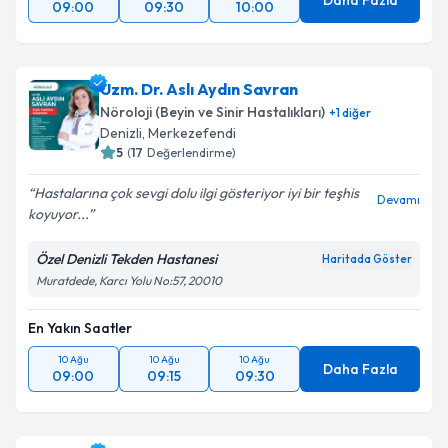
Daha Fazla
09:00
09:30
10:00
Uzm. Dr. Aslı Aydın Savran
Nöroloji (Beyin ve Sinir Hastalıkları)
+
1
diğer
Denizli
,
Merkezefendi
5
(
17
Değerlendirme)
Hastalarına çok sevgi dolu ilgi gösteriyor iyi bir teşhis
Devamı
koyuyor...
Özel Denizli Tekden Hastanesi
Haritada Göster
Muratdede, Karcı Yolu No:57, 20010
En Yakın Saatler
10 Ağu
10 Ağu
10 Ağu
Daha Fazla
09:00
09:15
09:30