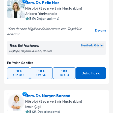
Uzm. Dr. Pelin Nar
Nöroloji (Beyin ve Sinir Hastalıkları)
Ankara
,
Yenimahalle
5
(
14
Değerlendirme)
Son derece bilgili bir doktorumuz var. Teşekkür
Devamı
ederim
Tobb Etü Hastanesi
Haritada Göster
Beştepe, Yaşam Cd. No:5, 06560
En Yakın Saatler
Yarın
Yarın
Yarın
Daha Fazla
09:00
09:30
10:00
Uzm. Dr. Nurşen Borand
Nöroloji (Beyin ve Sinir Hastalıkları)
İzmir
,
Çiğli
5
(
24
Değerlendirme)