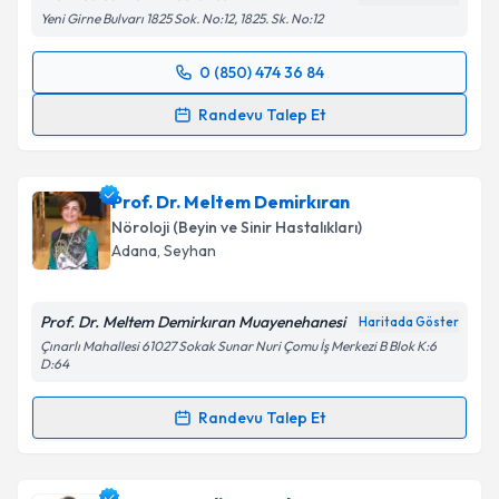
Yeni Girne Bulvarı 1825 Sok. No:12, 1825. Sk. No:12
Kişisel verilerimin işlenmesine ilişkin
Aydınlatma
0 (850) 474 36 84
Metni
'ni okudum ve kişisel verilerimin belirtilen
Randevu Takvimi Talebi
kapsamda işlenmesini kabul ediyorum.
Randevu Talep Et
Prof. Dr. Figen Eşmeli
için randevu takvimi talebi
Takvim Talebini Gönder
oluşturun. Size bu uzmandan randevu almanız için bir
Prof. Dr. Meltem Demirkıran
takvim hazırlandığında e-posta ile bilgilendireceğiz.
Nöroloji (Beyin ve Sinir Hastalıkları)
E-posta Adresiniz
Adana
,
Seyhan
Prof. Dr. Meltem Demirkıran Muayenehanesi
Haritada Göster
Çınarlı Mahallesi 61027 Sokak Sunar Nuri Çomu İş Merkezi B Blok K:6
Kişisel verilerimin işlenmesine ilişkin
Aydınlatma
D:64
Metni
'ni okudum ve kişisel verilerimin belirtilen
kapsamda işlenmesini kabul ediyorum.
Randevu Talep Et
Randevu Takvimi Talebi
Takvim Talebini Gönder