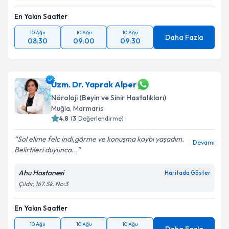
En Yakın Saatler
10 Ağu
10 Ağu
10 Ağu
Daha Fazla
08:30
09:00
09:30
Uzm. Dr. Yaprak Alper
Nöroloji (Beyin ve Sinir Hastalıkları)
Muğla
,
Marmaris
4.8
(
3
Değerlendirme)
Sol elime felc indi,görme ve konuşma kaybı yaşadım.
Devamı
Belirtileri duyunca...
Ahu Hastanesi
Haritada Göster
Çıldır, 167. Sk. No:3
En Yakın Saatler
10 Ağu
10 Ağu
10 Ağu