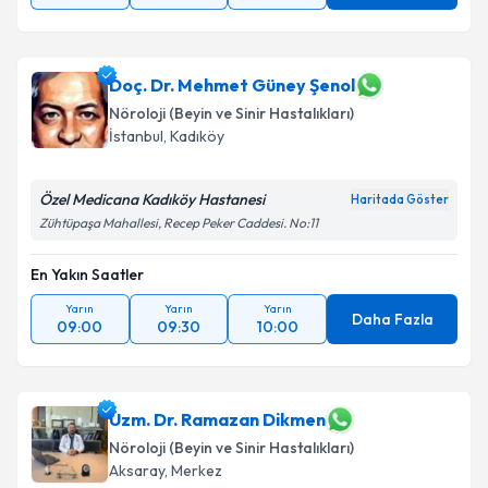
Doç. Dr. Mehmet Güney Şenol
Nöroloji (Beyin ve Sinir Hastalıkları)
İstanbul
,
Kadıköy
Özel Medicana Kadıköy Hastanesi
Haritada Göster
Zühtüpaşa Mahallesi, Recep Peker Caddesi. No:11
En Yakın Saatler
Yarın
Yarın
Yarın
Daha Fazla
09:00
09:30
10:00
Uzm. Dr. Ramazan Dikmen
Nöroloji (Beyin ve Sinir Hastalıkları)
Aksaray
,
Merkez