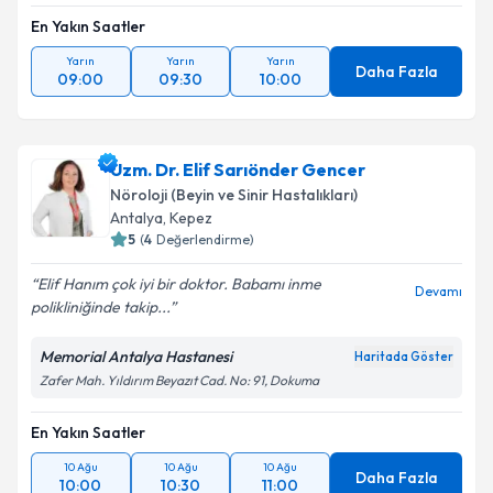
En Yakın Saatler
Yarın
Yarın
Yarın
Daha Fazla
09:00
09:30
10:00
Uzm. Dr. Elif Sarıönder Gencer
Nöroloji (Beyin ve Sinir Hastalıkları)
Antalya
,
Kepez
5
(
4
Değerlendirme)
Elif Hanım çok iyi bir doktor. Babamı inme
Devamı
polikliniğinde takip...
Memorial Antalya Hastanesi
Haritada Göster
Zafer Mah. Yıldırım Beyazıt Cad. No: 91, Dokuma
En Yakın Saatler
10 Ağu
10 Ağu
10 Ağu
Daha Fazla
10:00
10:30
11:00