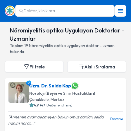
Doktor, klinik ara...
Nöromiyelitis optika Uygulayan Doktorlar -
Uzmanlar
Toplam
19
Nöromiyelitis optika
uygulayan doktor - uzman
bulundu.
Filtrele
Akıllı Sıralama
Uzm. Dr. Selda Kap
Nöroloji (Beyin ve Sinir Hastalıkları)
Çanakkale
,
Merkez
4.9
(
47
Değerlendirme)
Annemin aydır geçmeyen boyun omuz agrıları selda
Devamı
hanım nöral...