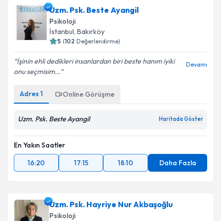
Uzm. Psk. Beste Ayangil
Psikoloji
İstanbul
, Bakırköy
5
(
102
Değerlendirme)
İşinin ehli dedikleri insanlardan biri beste hanım iyiki
Devamı
onu seçmisim...
Adres
1
Online Görüşme
Uzm. Psk. Beste Ayangil
Haritada Göster
En Yakın Saatler
16:20
17:15
18:10
Daha Fazla
Uzm. Psk. Hayriye Nur Akbaşoğlu
Psikoloji