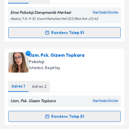
Ema Psikoloji Danışmanlık Merkezi
Haritada Göster
Kişisel verilerimin işlenmesine ilişkin
Aydınlatma
Ataköy 7-8-9-10. Kısım Mahallesi Nef 22 D Blok Kat :2 D:42
Metni
'ni okudum ve kişisel verilerimin belirtilen
kapsamda işlenmesini kabul ediyorum.
Randevu Talep Et
Randevu Takvimi Talebi
Takvim Talebini Gönder
Psk. Ece İnce
için randevu takvimi talebi oluşturun.
Uzm. Psk. Gizem Topkara
Size bu uzmandan randevu almanız için bir takvim
Psikoloji
hazırlandığında e-posta ile bilgilendireceğiz.
İstanbul
, Beşiktaş
E-posta Adresiniz
Adres
1
Adres
2
Uzm. Psk. Gizem Topkara
Haritada Göster
Kişisel verilerimin işlenmesine ilişkin
Aydınlatma
Metni
'ni okudum ve kişisel verilerimin belirtilen
Randevu Talep Et
kapsamda işlenmesini kabul ediyorum.
Randevu Takvimi Talebi