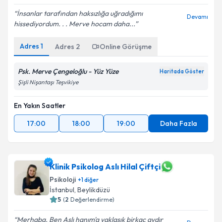
İnsanlar tarafından haksızlığa uğradığımı
Devamı
hissediyordum. . . Merve hocam daha...
Adres
1
Adres
2
Online Görüşme
Psk. Merve Çengeloğlu - Yüz Yüze
Haritada Göster
Şişli Nişantaşı Teşvikiye
En Yakın Saatler
17:00
18:00
19:00
Daha Fazla
Klinik Psikolog Aslı Hilal Çiftçi
Psikoloji
+
1
diğer
İstanbul
, Beylikdüzü
5
(
2
Değerlendirme)
Merhaba, Ben Aslı hanım'a yaklaşık birkaç aydır