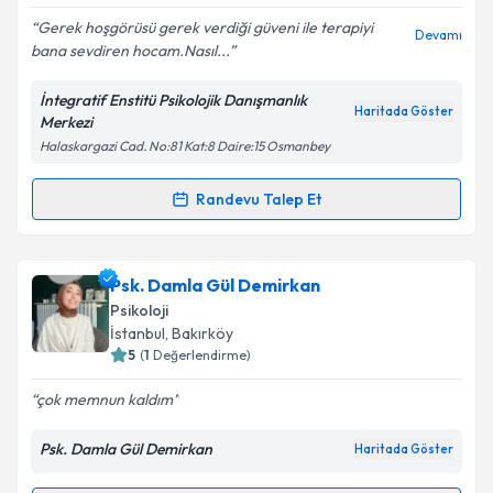
Gerek hoşgörüsü gerek verdiği güveni ile terapiyi
Devamı
bana sevdiren hocam.Nasıl...
İntegratif Enstitü Psikolojik Danışmanlık
Kişisel verilerimin işlenmesine ilişkin
Aydınlatma
Haritada Göster
Merkezi
Metni
'ni okudum ve kişisel verilerimin belirtilen
Halaskargazi Cad. No:81 Kat:8 Daire:15 Osmanbey
kapsamda işlenmesini kabul ediyorum.
Randevu Talep Et
Randevu Takvimi Talebi
Takvim Talebini Gönder
Uzm. Psk. Melis Taş
için randevu takvimi talebi
Psk. Damla Gül Demirkan
oluşturun. Size bu uzmandan randevu almanız için bir
Psikoloji
takvim hazırlandığında e-posta ile bilgilendireceğiz.
İstanbul
, Bakırköy
5
(
1
Değerlendirme)
E-posta Adresiniz
çok memnun kaldım
Psk. Damla Gül Demirkan
Haritada Göster
Kişisel verilerimin işlenmesine ilişkin
Aydınlatma