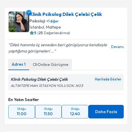
Klinik Psikolog Dilek Çelebi Çelik
Psikoloji
+
1
diğer
İstanbul
, Maltepe
5
(
25
Değerlendirme)
Dilek hanımla üç seneden beri görüşüyoruz kendisiyle
Devamı
yaptığımız görüşmeleri ...
Adres
1
Online Görüşme
Klinik Psikolog Dilek Çelebi Çelik
Haritada Göster
ALTINTEPE MAH. İSTASYON YOLU SOK. NO3
En Yakın Saatler
13 Ağu
13 Ağu
13 Ağu
Daha Fazla
11:00
11:50
12:40