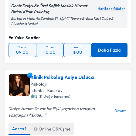
Deniz Doğruöz Özel Sağlık Meslek Hizmet
Haritada Göster
Birimi Klinik Psikolog
Barbaros Mah. Ak Zambak Sk. Uphill Towers B-Blok Kat 1 Daire 2
Ataşehir İstanbul
En Yakın Saatler
Yarın
Yarın
Yarın
Daha Fazla
09:00
10:00
11:00
Klinik Psikolog Asiye Usluca
Psikoloji
İstanbul
, Kadıköy
5
(
11
Değerlendirme)
Asiye Hanım ile zor bir ilişki yaşarken tanıştım,
Devamı
yasadigim ilişkide...
Adres
1
Online Görüşme