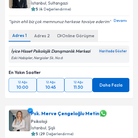
İstanbul
, Sultangazi
5
(
4
Değerlendirme)
Devamı
işinin ehli biz çok memnunuz herkese tavsiye ederim
Adres
1
Adres
2
Online Görüşme
İyice Hisset Psikolojik Danışmanlık Merkezi
Haritada Göster
Eski Habipler, Nergisler Sk. No:6
En Yakın Saatler
12 Ağu
12 Ağu
12 Ağu
Daha Fazla
10:00
10:45
11:30
Psk. Merve Çengeloğlu Metin
Psikoloji
İstanbul
, Şişli
5
(
29
Değerlendirme)