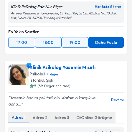
Klinik Psikolog Eda Nur Biçer
Haritada Göster
Avrupa Residence, Yamanevler, Dr. Fazıl Küçük Cd. A2 Blok No:10 D:6.
Kat, Daire 24, 34764 Ümraniye/İstanbul
En Yakın Saatler
17:00
18:00
19:00
Daha Fazla
Klinik Psikolog Yasemin Mısırlı
Psikoloji
+
1
diğer
İstanbul
, Şişli
5
(
59
Değerlendirme)
Yasemin hanım çok tatlı biri. Kafam o karışık ve
Devamı
daha...
Adres
1
Adres
2
Adres
3
Online Görüşme