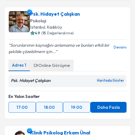
Psk. Hidayet Çalışkan
Psikoloji
İstanbul
, Kadıköy
4.9
(
15
Değerlendirme)
Sorunlarımın kaynağını anlamama ve bunları etkili bir
Devamı
şekilde çözebilmem için...
Adres
1
Online Görüşme
Psk. Hidayet Çalışkan
Haritada Göster
En Yakın Saatler
17:00
18:00
19:00
Daha Fazla
Klinik Psikolog Erkam Ünal