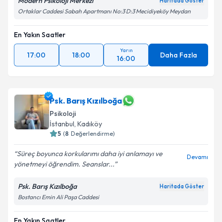
Modern Psikoloji Merkezi
Haritada Göster
Ortaklar Caddesi Sabah Apartmanı No:3 D:3 Mecidiyeköy Meydan
En Yakın Saatler
Yarın
17:00
18:00
Daha Fazla
16:00
Psk. Barış Kızılboğa
Psikoloji
İstanbul
, Kadıköy
5
(
8
Değerlendirme)
Süreç boyunca korkularımı daha iyi anlamayı ve
Devamı
yönetmeyi öğrendim. Seanslar...
Psk. Barış Kızılboğa
Haritada Göster
Bostancı Emin Ali Paşa Caddesi
En Yakın Saatler