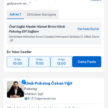
gidiyorum ve...
Adres
1
Online Görüşme
Özel Sağlık Meslek Hizmet Birimi Klinik
Haritada Göster
Psikolog Elif Sağlam
Kartaltepe Mahallesi Suvari Caddesi Metropark Sefaköy D: 2 Blok Daire
: 25
En Yakın Saatler
13 Ağu
13 Ağu
13 Ağu
Daha Fazla
10:00
11:00
12:00
Klinik Psikolog Özkan Yiğit
Psikoloji
İstanbul
, Şişli
5
(
7
Değerlendirme)