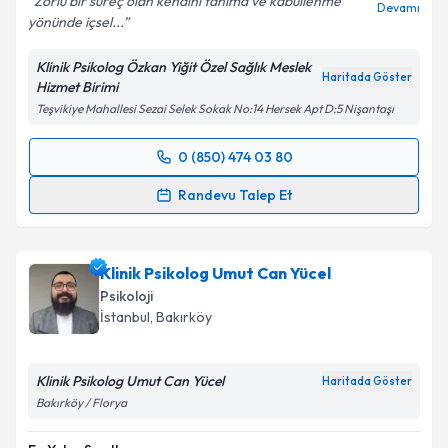
Zorlu bir süreç olan kendini tanıma ve kabullenme
Devamı
yönünde içsel...
Klinik Psikolog Özkan Yiğit Özel Sağlık Meslek
Haritada Göster
Hizmet Birimi
Teşvikiye Mahallesi Sezai Selek Sokak No:14 Hersek Apt D:5 Nişantaşı
0 (850) 474 03 80
Randevu Takvimi Talebi
Randevu Talep Et
Klinik Psikolog Özkan Yiğit
için randevu takvimi
talebi oluşturun. Size bu uzmandan randevu almanız
Klinik Psikolog Umut Can Yücel
için bir takvim hazırlandığında e-posta ile
bilgilendireceğiz.
Psikoloji
İstanbul
, Bakırköy
E-posta Adresiniz
Klinik Psikolog Umut Can Yücel
Haritada Göster
Bakırköy / Florya
Kişisel verilerimin işlenmesine ilişkin
Aydınlatma