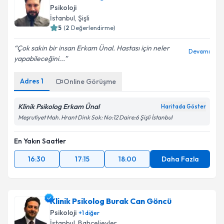
Psikoloji
İstanbul
, Şişli
5
(
2
Değerlendirme)
Çok sakin bir insan Erkam Ünal. Hastası için neler
Devamı
yapabileceğini...
Adres
1
Online Görüşme
Klinik Psikolog Erkam Ünal
Haritada Göster
Meşrutiyet Mah. Hrant Dink Sok: No:12 Daire:6 Şişli İstanbul
En Yakın Saatler
16:30
17:15
18:00
Daha Fazla
Klinik Psikolog Burak Can Göncü
Psikoloji
+
1
diğer
İstanbul
, Bahçelievler