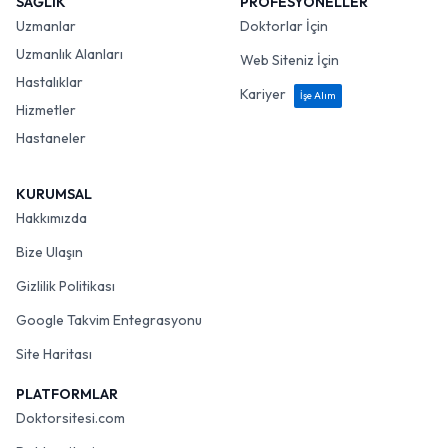
SAĞLIK
PROFESYONELLER
Uzmanlar
Doktorlar İçin
Uzmanlık Alanları
Web Siteniz İçin
Hastalıklar
Kariyer
İşe Alım
Hizmetler
Hastaneler
KURUMSAL
Hakkımızda
Bize Ulaşın
Gizlilik Politikası
Google Takvim Entegrasyonu
Site Haritası
PLATFORMLAR
Doktorsitesi.com