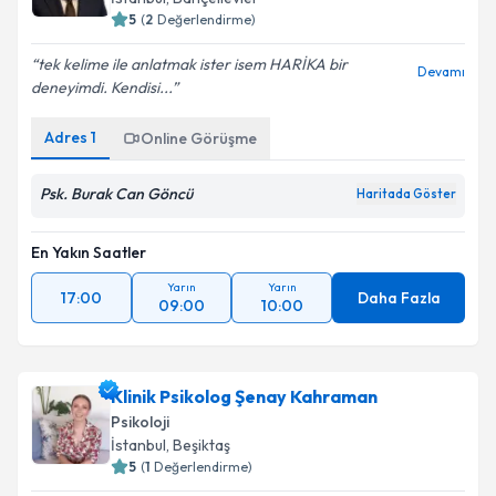
5
(
2
Değerlendirme)
tek kelime ile anlatmak ister isem HARİKA bir
Devamı
deneyimdi. Kendisi...
Adres
1
Online Görüşme
Psk. Burak Can Göncü
Haritada Göster
En Yakın Saatler
Yarın
Yarın
17:00
Daha Fazla
09:00
10:00
Klinik Psikolog Şenay Kahraman
Psikoloji
İstanbul
, Beşiktaş
5
(
1
Değerlendirme)