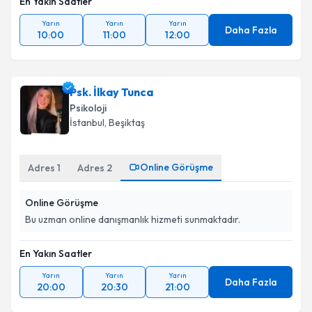
En Yakın Saatler
Metni
'ni okudum ve kişisel verilerimin belirtilen
kapsamda işlenmesini kabul ediyorum.
Yarın
Yarın
Yarın
Daha Fazla
10:00
11:00
12:00
Takvim Talebini Gönder
Psk. İlkay Tunca
Psikoloji
İstanbul
, Beşiktaş
Online Görüşme
Adres
1
Adres
2
Online Görüşme
Bu uzman online danışmanlık hizmeti sunmaktadır.
En Yakın Saatler
Yarın
Yarın
Yarın
Daha Fazla
20:00
20:30
21:00