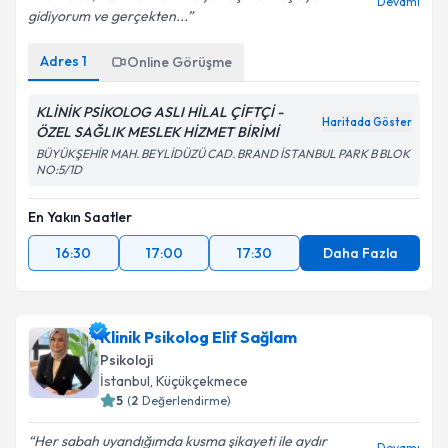
Devamı
gidiyorum ve gerçekten...
Adres
1
Online Görüşme
KLİNİK PSİKOLOG ASLI HİLAL ÇİFTÇİ -
Haritada Göster
ÖZEL SAĞLIK MESLEK HİZMET BİRİMİ
BÜYÜKŞEHİR MAH. BEYLİDÜZÜ CAD. BRAND İSTANBUL PARK B BLOK
NO:5/1D
En Yakın Saatler
16:30
17:00
17:30
Daha Fazla
Klinik Psikolog Elif Sağlam
Psikoloji
İstanbul
, Küçükçekmece
5
(
2
Değerlendirme)
Her sabah uyandığımda kusma şikayeti ile aydır
Devamı