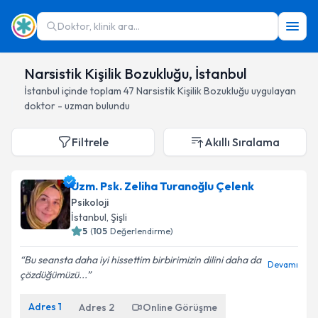
Doktor, klinik ara...
Narsistik Kişilik Bozukluğu, İstanbul
İstanbul
içinde toplam
47
Narsistik Kişilik Bozukluğu
uygulayan
doktor - uzman bulundu
Filtrele
Akıllı Sıralama
Uzm. Psk. Zeliha Turanoğlu Çelenk
Psikoloji
İstanbul
, Şişli
5
(
105
Değerlendirme)
Bu seansta daha iyi hissettim birbirimizin dilini daha da
Devamı
çözdüğümüzü...
Adres
1
Adres
2
Online Görüşme