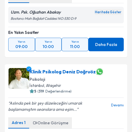
Uzm. Psk. Oğuzhan Abakay
Haritada Göster
Bostancı Mah Bağdat Caddesi NO:530 D:9
En Yakın Saatler
Yarın
Yarın
Yarın
Daha Fazla
09:00
10:00
11:00
Klinik Psikolog Deniz Doğruöz
Psikoloji
İstanbul
, Ataşehir
5
(
319
Değerlendirme)
Aslında pek bir şey düzeleceğini umarak
Devamı
başlamamıştım seanslara ama eşim...
Adres
1
Online Görüşme