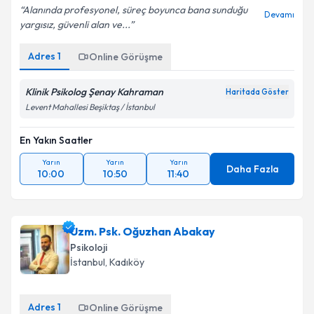
Alanında profesyonel, süreç boyunca bana sunduğu
Devamı
yargısız, güvenli alan ve...
Adres
1
Online Görüşme
Klinik Psikolog Şenay Kahraman
Haritada Göster
Levent Mahallesi Beşiktaş / İstanbul
En Yakın Saatler
Yarın
Yarın
Yarın
Daha Fazla
10:00
10:50
11:40
Uzm. Psk. Oğuzhan Abakay
Psikoloji
İstanbul
, Kadıköy
Adres
1
Online Görüşme