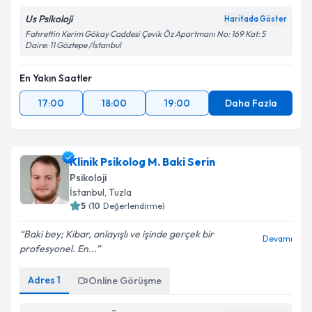
Us Psikoloji
Haritada Göster
Fahrettin Kerim Gökay Caddesi Çevik Öz Apartmanı No: 169 Kat: 5
Daire: 11 Göztepe /İstanbul
En Yakın Saatler
17:00
18:00
19:00
Daha Fazla
Klinik Psikolog M. Baki Serin
Psikoloji
İstanbul
, Tuzla
5
(
10
Değerlendirme)
Baki bey; Kibar, anlayışlı ve işinde gerçek bir
Devamı
profesyonel. En...
Adres
1
Online Görüşme