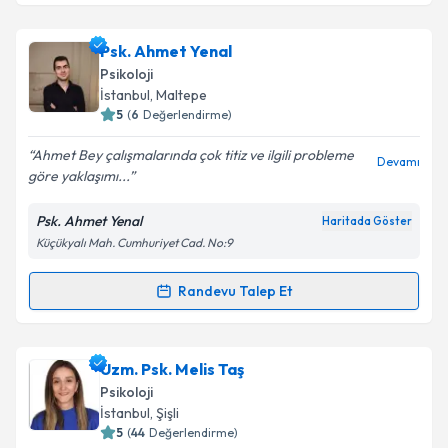
Uzm.Dr. Ender Vardar
için randevu takvimi talebi
oluşturun. Size bu uzmandan randevu almanız için bir
Psk. Ahmet Yenal
takvim hazırlandığında e-posta ile bilgilendireceğiz.
Psikoloji
E-posta Adresiniz
İstanbul
, Maltepe
5
(
6
Değerlendirme)
Ahmet Bey çalışmalarında çok titiz ve ilgili probleme
Devamı
göre yaklaşımı...
Kişisel verilerimin işlenmesine ilişkin
Aydınlatma
Metni
'ni okudum ve kişisel verilerimin belirtilen
Psk. Ahmet Yenal
Haritada Göster
kapsamda işlenmesini kabul ediyorum.
Küçükyalı Mah. Cumhuriyet Cad. No:9
Takvim Talebini Gönder
Randevu Talep Et
Randevu Takvimi Talebi
Psk. Ahmet Yenal
için randevu takvimi talebi
Uzm. Psk. Melis Taş
oluşturun. Size bu uzmandan randevu almanız için bir
Psikoloji
takvim hazırlandığında e-posta ile bilgilendireceğiz.
İstanbul
, Şişli
5
(
44
Değerlendirme)
E-posta Adresiniz