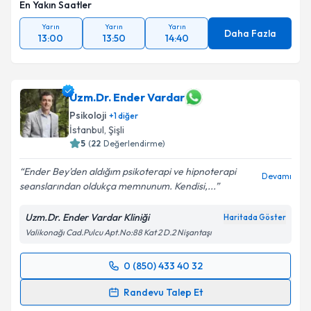
Takvim Talebini Gönder
En Yakın Saatler
Yarın
Yarın
Yarın
Daha Fazla
13:00
13:50
14:40
Uzm.Dr. Ender Vardar
Psikoloji
+
1
diğer
İstanbul
, Şişli
5
(
22
Değerlendirme)
Ender Bey'den aldığım psikoterapi ve hipnoterapi
Devamı
seanslarından oldukça memnunum. Kendisi,...
Uzm.Dr. Ender Vardar Kliniği
Haritada Göster
Valikonağı Cad.Pulcu Apt.No:88 Kat 2 D.2 Nişantaşı
0 (850) 433 40 32
Randevu Takvimi Talebi
Randevu Talep Et