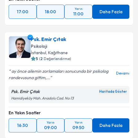
Yarın
17:00
18:00
Daha Fazla
11:00
Psk. Emir Çıtak
Psikoloji
İstanbul
, Kağıthane
5
(
2
Değerlendirme)
ay önce ailemin zorlamaları sonucunda bir psikolog
Devamı
randevusuna gittim,...
Psk. Emir Çıtak
Haritada Göster
Hamidiyeköy Mah. Anadolu Cad. No:13
En Yakın Saatler
Yarın
Yarın
16:30
Daha Fazla
09:00
09:50