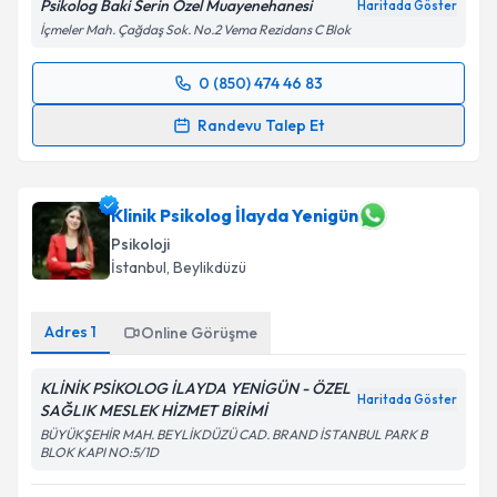
Psikolog Baki Serin Özel Muayenehanesi
Haritada Göster
İçmeler Mah. Çağdaş Sok. No.2 Vema Rezidans C Blok
0 (850) 474 46 83
Randevu Takvimi Talebi
Randevu Talep Et
Klinik Psikolog M. Baki Serin
için randevu takvimi
talebi oluşturun. Size bu uzmandan randevu almanız
için bir takvim hazırlandığında e-posta ile
Klinik Psikolog İlayda Yenigün
bilgilendireceğiz.
Psikoloji
İstanbul
, Beylikdüzü
E-posta Adresiniz
Adres
1
Online Görüşme
KLİNİK PSİKOLOG İLAYDA YENİGÜN - ÖZEL
Kişisel verilerimin işlenmesine ilişkin
Aydınlatma
Haritada Göster
SAĞLIK MESLEK HİZMET BİRİMİ
Metni
'ni okudum ve kişisel verilerimin belirtilen
kapsamda işlenmesini kabul ediyorum.
BÜYÜKŞEHİR MAH. BEYLİKDÜZÜ CAD. BRAND İSTANBUL PARK B
BLOK KAPI NO:5/1D