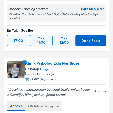
Modern Psikoloji Merkezi
Haritada Göster
Ortaklar Cad. Sabah Apart. No:3 Daire:3 Mecidiyeköy Meydan Şişli
İstanbul
En Yakın Saatler
Yarın
Yarın
17:00
Daha Fazla
11:00
12:00
Klinik Psikolog Eda Nur Biçer
Psikoloji
+
1
diğer
İstanbul
, Ümraniye
5
(
389
Değerlendirme)
Çocukluk yaşantılarımın bugünkü ilişkilerimi bu kadar
Devamı
etkilediğini bilmiyordum. Şema terapi...
Adres
1
Online Görüşme