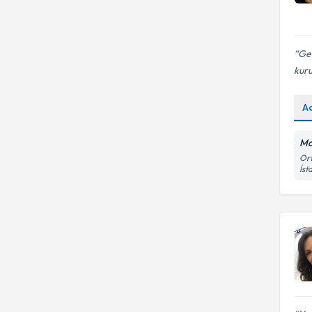
Geç
kuru
A
Mo
Ort
İst