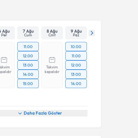
6 Ağu
7 Ağu
8 Ağu
9 Ağu
Per
Cum
Cmt
Paz
11:00
10:00
12:00
11:00
13:00
12:00
Takvim
Takvim
palıdır
kapalıdır
14:00
13:00
15:00
14:00
Daha Fazla Göster