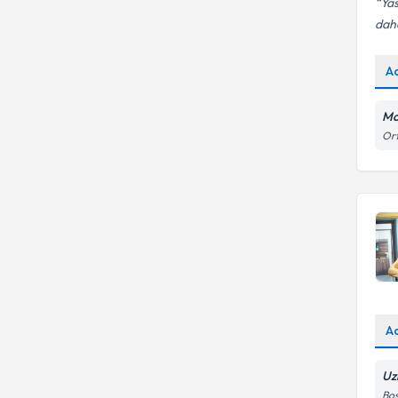
Yas
daha
A
Mo
Ort
A
Uz
Bo