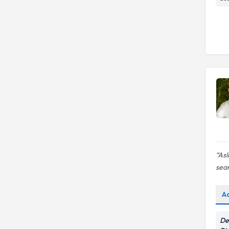
Asl
sea
A
De