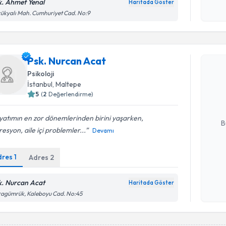
okudum
k. Ahmet Yenal
Haritada Göster
işlenm
ükyalı Mah. Cumhuriyet Cad. No:9
Randevu T
Psk. Nurcan Acat
Psk. Nurc
Psikoloji
uzmandan ra
İstanbul
, Maltepe
posta ile bi
5
(
2
Değerlendirme)
E-posta Ad
atımın en zor dönemlerinden birini yaşarken,
B
esyon, aile içi problemler...
Devamı
dres
1
Adres
2
Kişisel
okudum
işlenm
k. Nurcan Acat
Haritada Göster
agümrük, Kaleboyu Cad. No:45