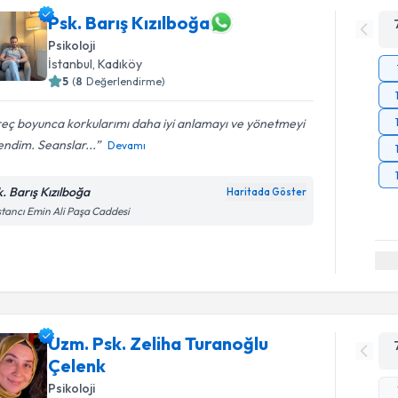
Psk. Barış Kızılboğa
Psikoloji
İstanbul
, Kadıköy
5
(
8
Değerlendirme)
eç boyunca korkularımı daha iyi anlamayı ve yönetmeyi
ndim. Seanslar...
Devamı
k. Barış Kızılboğa
Haritada Göster
tancı Emin Ali Paşa Caddesi
Uzm. Psk. Zeliha Turanoğlu
Çelenk
Psikoloji