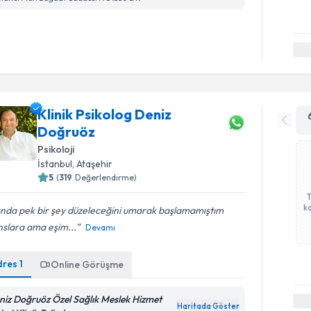
Klinik Psikolog Deniz
Doğruöz
Psikoloji
İstanbul
, Ataşehir
5
(
319
Değerlendirme)
ka
ında pek bir şey düzeleceğini umarak başlamamıştım
nslara ama eşim...
Devamı
dres
1
Online Görüşme
niz Doğruöz Özel Sağlık Meslek Hizmet
Haritada Göster