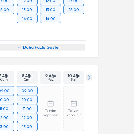
17:00
12:00
12:00
17:00
18:00
13:00
13:00
18:00
14:00
14:00
Daha Fazla Göster
7 Ağu
8 Ağu
9 Ağu
10 Ağu
Cum
Cmt
Paz
Pzt
09:00
09:00
10:00
10:00
11:00
11:00
Takvim
Takvim
kapalıdır
kapalıdır
12:00
12:00
13:00
13:00