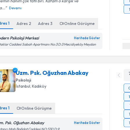
emin hanım çok tatlı biri. Kafam o karışık ve
...
Devamı
dres
1
Adres
2
Adres
3
Online Görüşme
dern Psikoloji Merkezi
Haritada Göster
aklar Caddesi Sabah Apartmanı No:3 D:3 Mecidiyeköy Meydan
Uzm. Psk. Oğuzhan Abakay
Psikoloji
İstanbul
, Kadıköy
dres
1
Online Görüşme
m. Psk. Oğuzhan Abakay
Haritada Göster
stancı Mah Bağdat Caddesi NO:530 D:9