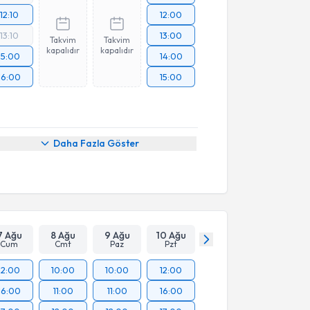
12:10
12:00
13:10
13:00
Takvim
Takvim
kapalıdır
kapalıdır
15:00
14:00
16:00
15:00
Daha Fazla Göster
7 Ağu
8 Ağu
9 Ağu
10 Ağu
Cum
Cmt
Paz
Pzt
12:00
10:00
10:00
12:00
16:00
11:00
11:00
16:00