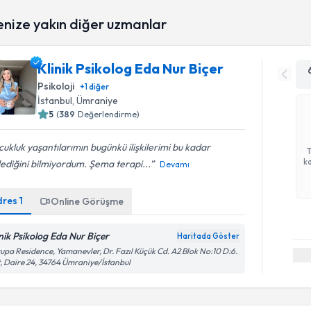
enize yakın diğer uzmanlar
Klinik Psikolog Eda Nur Biçer
Psikoloji
+
1
diğer
İstanbul
, Ümraniye
5
(
389
Değerlendirme)
ukluk yaşantılarımın bugünkü ilişkilerimi bu kadar
ka
lediğini bilmiyordum. Şema terapi...
Devamı
dres
1
Online Görüşme
inik Psikolog Eda Nur Biçer
Haritada Göster
upa Residence, Yamanevler, Dr. Fazıl Küçük Cd. A2 Blok No:10 D:6.
, Daire 24, 34764 Ümraniye/İstanbul