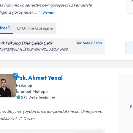
ka
ek hanımla üç seneden beri görüşüyoruz kendisiyle
ığımız görüşmeleri ...
Devamı
dres
1
Online Görüşme
nik Psikolog Dilek Çelebi Çelik
Haritada Göster
TINTEPE MAH. İSTASYON YOLU SOK. NO3
Randevu T
Psk. Ahme
Psk. Ahmet Yenal
uzmandan ra
Psikoloji
posta ile bi
İstanbul
, Maltepe
5
(
5
Değerlendirme)
E-posta Ad
B
et Bey her şeyden önce karşısındaki insanı dinleyen ve
ediklerini...
Devamı
Kişisel