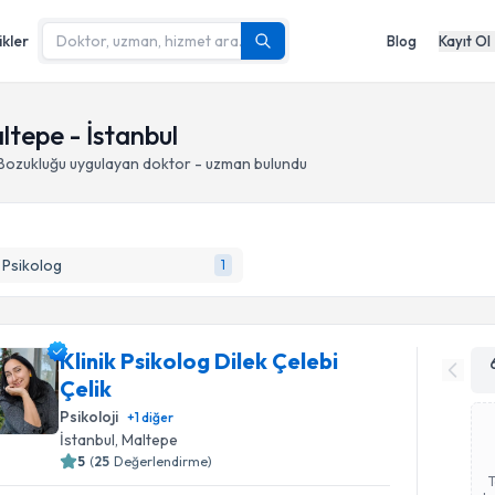
ikler
Blog
Kayıt Ol
altepe - İstanbul
k Bozukluğu
uygulayan doktor - uzman bulundu
k Psikolog
1
Klinik Psikolog Dilek Çelebi
Çelik
Psikoloji
+
1
diğer
İstanbul
, Maltepe
5
(
25
Değerlendirme)