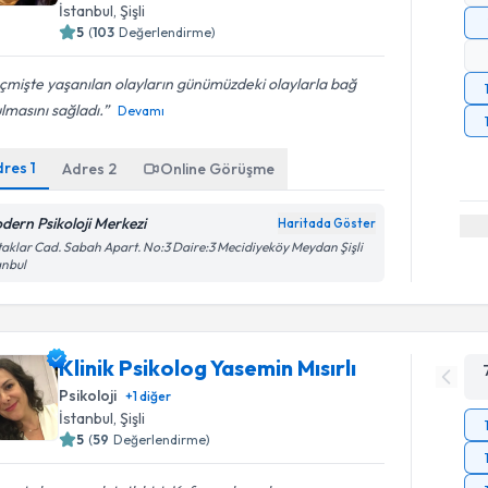
İstanbul
, Şişli
5
(
103
Değerlendirme)
mişte yaşanılan olayların günümüzdeki olaylarla bağ
lmasını sağladı.
Devamı
dres
1
Adres
2
Online Görüşme
dern Psikoloji Merkezi
Haritada Göster
aklar Cad. Sabah Apart. No:3 Daire:3 Mecidiyeköy Meydan Şişli
anbul
Klinik Psikolog Yasemin Mısırlı
Psikoloji
+
1
diğer
İstanbul
, Şişli
5
(
59
Değerlendirme)