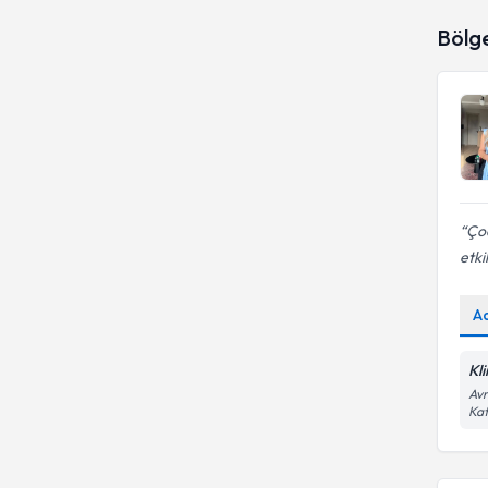
Dürtü Kontrol Bozukluğu
Bölg
Çoc
etki
A
Kl
Avr
Kat