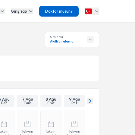
Giriş Yap
Doktor musun?
Sıralama
Akıllı Sıralama
6 Ağu
7 Ağu
8 Ağu
9 Ağu
Per
Cum
Cmt
Paz
Takvim
Takvim
Takvim
Takvim