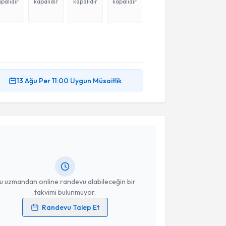
palıdır
kapalıdır
kapalıdır
kapalıdır
13 Ağu
Per
11:00
Uygun Müsaitlik
akvimi Talebi
t Yenal
için randevu takvimi talebi oluşturun. Size bu
ndevu almanız için bir takvim hazırlandığında e-
lgilendireceğiz.
resiniz
u uzmandan online randevu alabileceğin bir
takvimi bulunmuyor.
Randevu Talep Et
 verilerimin işlenmesine ilişkin
Aydınlatma Metni
'ni