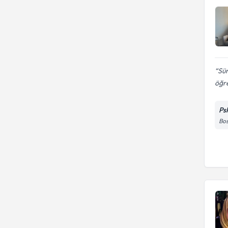
Sür
öğre
Ps
Bos