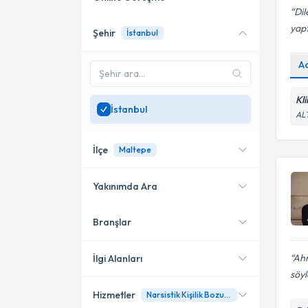
Dil
yapt
Şehir
İstanbul
Online danışmanlık sunan
uzmanları göster
A
Sadece
İstanbul
bölgesinde
uzman ara
Kli
İstanbul
AL
İlçe
Maltepe
Yakınımda Ara
Branşlar
Konumuma yakın uzmanları
Kadıköy
göster
Şişli
Ahm
İlgi Alanları
söyl
Bakırköy
Hizmetler
Narsistik Kişilik Bozukluğu
Psikoloji