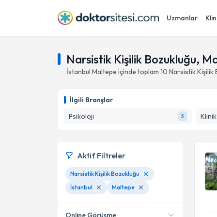
Uzmanlar
Klin
Narsistik Kişilik Bozukluğu, M
İstanbul
Maltepe
içinde toplam
10
Narsistik Kişili
İlgili Branşlar
Psikoloji
Klini
3
Aktif Filtreler
Narsistik Kişilik Bozukluğu
İstanbul
Maltepe
Online Görüşme