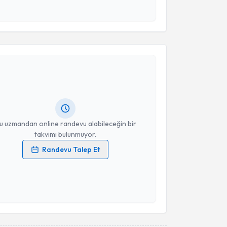
 ve kişisel verilerimin belirtilen kapsamda
esini kabul ediyorum.
akvimi Talebi
Takvim Talebini Gönder
an Acat
için randevu takvimi talebi oluşturun. Size bu
ndevu almanız için bir takvim hazırlandığında e-
lgilendireceğiz.
resiniz
u uzmandan online randevu alabileceğin bir
takvimi bulunmuyor.
Randevu Talep Et
 verilerimin işlenmesine ilişkin
Aydınlatma Metni
'ni
 ve kişisel verilerimin belirtilen kapsamda
esini kabul ediyorum.
Takvim Talebini Gönder