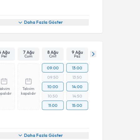
Daha Fazla Göster
6 Ağu
7 Ağu
8 Ağu
9 Ağu
Per
Cum
Cmt
Paz
09:00
13:00
09:50
13:50
10:00
14:00
Takvim
Takvim
palıdır
kapalıdır
10:50
14:50
11:00
15:00
Daha Fazla Göster