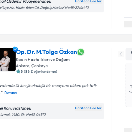
mail Özdemir Muayenehanesi
Haritada Göster
vikiye Mh. Hakkı Yeten Cd. Doğu İş Merkezi No:15/22 Kat:10
Op. Dr. M.Tolga Özkan
Kadın Hastalıkları ve Doğum
Ankara
,
Çankaya
5
(
86
Değerlendirme)
atımda ilk kez jinekolojik bir muayene oldum çok tatlı
ka
.
Devamı
el Koru Hastanesi
Haritada Göster
ılırmak, 1450. Sk. No:13, 06510