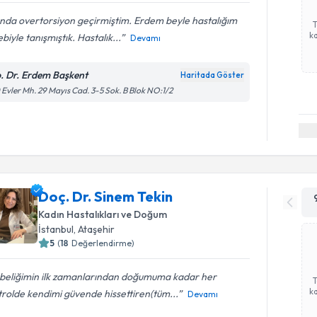
ında overtorsiyon geçirmiştim. Erdem beyle hastalığım
ka
biyle tanışmıştık. Hastalık...
Devamı
. Dr. Erdem Başkent
Haritada Göster
 Evler Mh. 29 Mayıs Cad. 3-5 Sok. B Blok NO:1/2
Doç. Dr. Sinem Tekin
Kadın Hastalıkları ve Doğum
İstanbul
,
Ataşehir
5
(
18
Değerlendirme)
beliğimin ilk zamanlarından doğumuma kadar her
ka
rolde kendimi güvende hissettiren(tüm...
Devamı