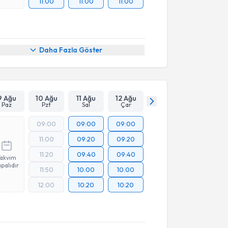
11:00
11:00
11:00
Daha Fazla Göster
9 Ağu
10 Ağu
11 Ağu
12 Ağu
Paz
Pzt
Sal
Çar
09:00
09:00
09:00
11:00
09:20
09:20
11:20
09:40
09:40
Takvim
palıdır
11:50
10:00
10:00
12:00
10:20
10:20