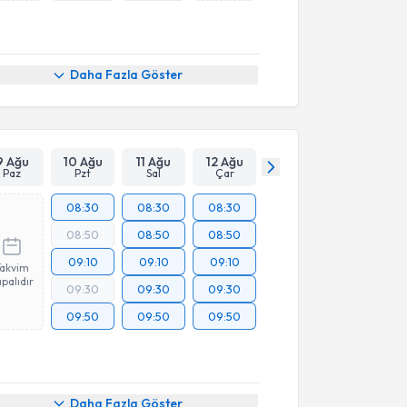
Daha Fazla Göster
9 Ağu
10 Ağu
11 Ağu
12 Ağu
Paz
Pzt
Sal
Çar
08:30
08:30
08:30
08:50
08:50
08:50
09:10
09:10
09:10
Takvim
palıdır
09:30
09:30
09:30
09:50
09:50
09:50
Daha Fazla Göster