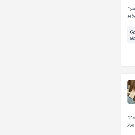
yıl
sebe
Op
150
Ge
kont