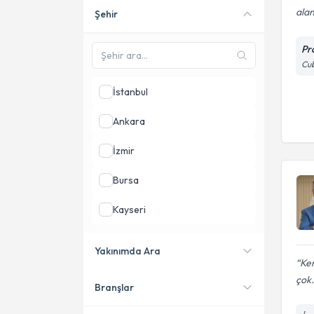
alan
Şehir
Online danışmanlık sunan
uzmanları göster
Pr
Cub
İstanbul
Ankara
İzmir
Bursa
Kayseri
Adana
Yakınımda Ara
Ken
Tekirdağ
çok.
Branşlar
Konumuma yakın uzmanları
göster