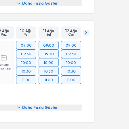
Daha Fazla Göster
9 Ağu
10 Ağu
11 Ağu
12 Ağu
Paz
Pzt
Sal
Çar
09:00
09:00
09:00
09:30
09:30
09:30
10:00
10:00
10:00
Takvim
palıdır
10:30
10:30
10:30
11:00
11:00
11:00
Daha Fazla Göster