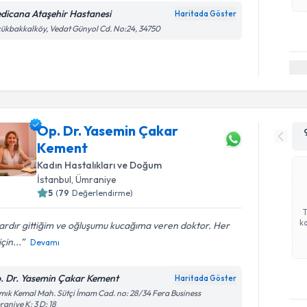
dicana Ataşehir Hastanesi
Haritada Göster
ükbakkalköy, Vedat Günyol Cd. No:24, 34750
Op. Dr. Yasemin Çakar
Kement
Kadın Hastalıkları ve Doğum
İstanbul
,
Ümraniye
5
(
79
Değerlendirme)
ka
lardır gittiğim ve oğluşumu kucağıma veren doktor. Her
çin...
Devamı
. Dr. Yasemin Çakar Kement
Haritada Göster
ık Kemal Mah. Sütçi İmam Cad. no: 28/34 Fera Business
aniye K: 3 D: 18