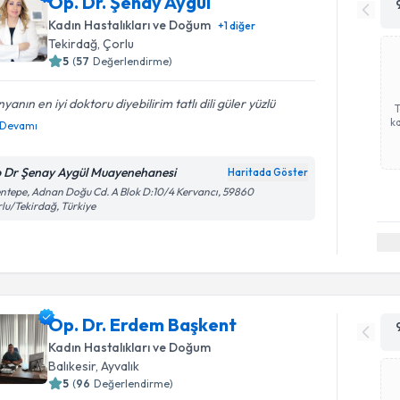
Op. Dr. Şenay Aygül
Kadın Hastalıkları ve Doğum
+
1
diğer
Tekirdağ
,
Çorlu
5
(
57
Değerlendirme)
yanın en iyi doktoru diyebilirim tatlı dili güler yüzlü
ka
Devamı
 Dr Şenay Aygül Muayenehanesi
Haritada Göster
ntepe, Adnan Doğu Cd. A Blok D:10/4 Kervancı, 59860
lu/Tekirdağ, Türkiye
Op. Dr. Erdem Başkent
Kadın Hastalıkları ve Doğum
Balıkesir
,
Ayvalık
5
(
96
Değerlendirme)