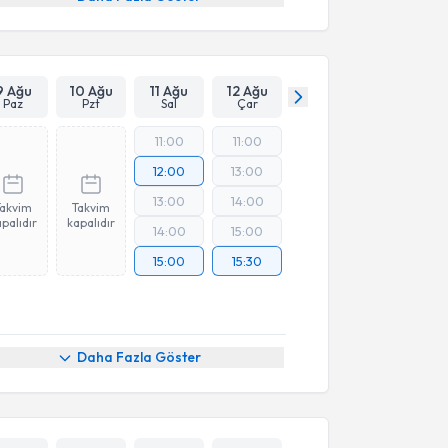
9 Ağu
10 Ağu
11 Ağu
12 Ağu
Paz
Pzt
Sal
Çar
11:00
11:00
12:00
13:00
13:00
14:00
Takvim
Takvim
palıdır
kapalıdır
14:00
15:00
15:00
15:30
Daha Fazla Göster