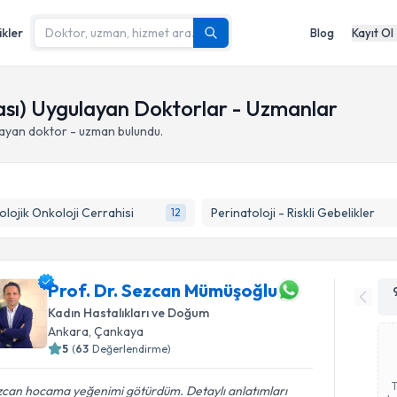
ikler
Blog
Kayıt Ol
sı) Uygulayan Doktorlar - Uzmanlar
ayan doktor - uzman bulundu.
olojik Onkoloji Cerrahisi
Perinatoloji - Riskli Gebelikler
12
Prof. Dr. Sezcan Mümüşoğlu
Kadın Hastalıkları ve Doğum
Ankara
,
Çankaya
5
(
63
Değerlendirme)
zcan hocama yeğenimi götürdüm. Detaylı anlatımları