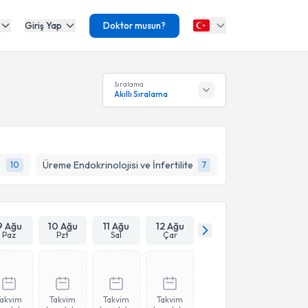
Giriş Yap
Doktor musun?
Sıralama
Akıllı Sıralama
Üreme Endokrinolojisi ve İnfertilite
10
7
9 Ağu
10 Ağu
11 Ağu
12 Ağu
Paz
Pzt
Sal
Çar
Takvim
Takvim
Takvim
Takvim