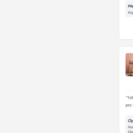
Me
Küç
Yıl
şey i
Op
Nam
Ümr