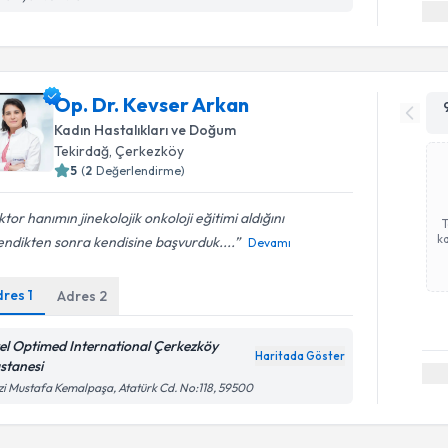
Op. Dr. Kevser Arkan
Kadın Hastalıkları ve Doğum
Tekirdağ
,
Çerkezköy
5
(
2
Değerlendirme)
tor hanımın jinekolojik onkoloji eğitimi aldığını
ka
ndikten sonra kendisine başvurduk....
Devamı
dres
1
Adres
2
el Optimed International Çerkezköy
Haritada Göster
stanesi
i Mustafa Kemalpaşa, Atatürk Cd. No:118, 59500