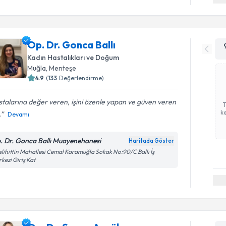
Op. Dr. Gonca Ballı
Kadın Hastalıkları ve Doğum
Muğla
,
Menteşe
4.9
(
133
Değerlendirme)
talarına değer veren, işini özenle yapan ve güven veren
ka
.
Devamı
. Dr. Gonca Ballı Muayenehanesi
Haritada Göster
lihittin Mahallesi Cemal Karamuğla Sokak No:90/C Ballı İş
kezi Giriş Kat