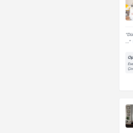
Dün
...
Op
Ese
Çor