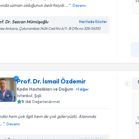
ka
ında uzman olduğunun belirtisiydi....
Devamı
of. Dr. Sezcan Mümüşoğlu
Haritada Göster
es Ankara, Çukurambar,1424 Cad No 6/1- B Ofis no 328 06510
Prof. Dr. İsmail Özdemir
Kadın Hastalıkları ve Doğum
+
1
diğer
İstanbul
,
Şişli
5
(
46
Değerlendirme)
disi hem çok ilgili hem de çok güleryüzlü. Alanında
ka
..
Devamı