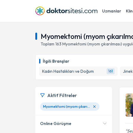
Uzmanlar
Klin
Myomektomi (myom çıkarılma
Toplam
163
Myomektomi (myom çıkarılması)
uygul
İlgili Branşlar
Kadın Hastalıkları ve Doğum
Jinek
161
Aktif Filtreler
Myomektomi (myom çıkarılması)
Online Görüşme
Se