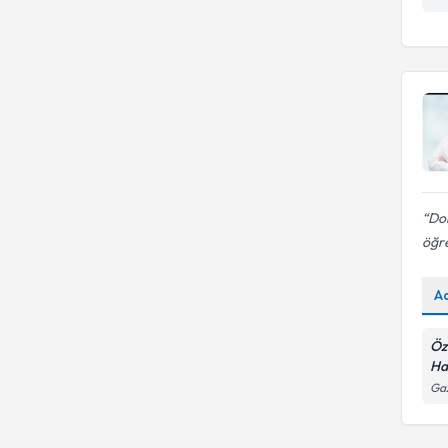
Dok
öğre
A
Öz
Ha
Gaz