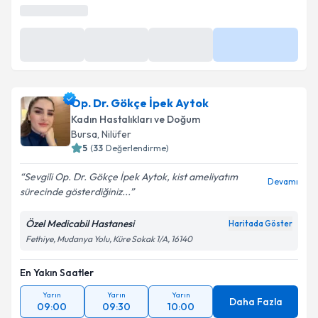
Op. Dr. Gökçe İpek Aytok
Kadın Hastalıkları ve Doğum
Bursa
,
Nilüfer
5
(
33
Değerlendirme)
Sevgili Op. Dr. Gökçe İpek Aytok, kist ameliyatım
Devamı
sürecinde gösterdiğiniz...
Özel Medicabil Hastanesi
Haritada Göster
Fethiye, Mudanya Yolu, Küre Sokak 1/A, 16140
En Yakın Saatler
Yarın
Yarın
Yarın
Daha Fazla
09:00
09:30
10:00