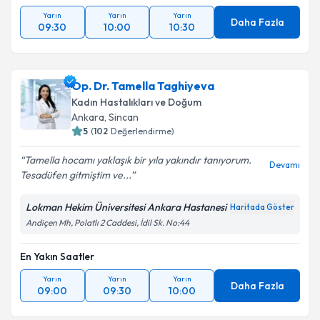
Yarın
Yarın
Yarın
Daha Fazla
09:30
10:00
10:30
Op. Dr. Tamella Taghiyeva
Kadın Hastalıkları ve Doğum
Ankara
,
Sincan
5
(
102
Değerlendirme)
Tamella hocamı yaklaşık bir yıla yakındır tanıyorum.
Devamı
Tesadüfen gitmiştim ve...
Lokman Hekim Üniversitesi Ankara Hastanesi
Haritada Göster
Andiçen Mh, Polatlı 2 Caddesi, İdil Sk. No:44
En Yakın Saatler
Yarın
Yarın
Yarın
Daha Fazla
09:00
09:30
10:00