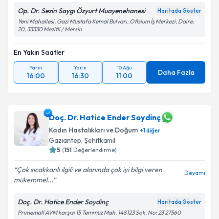
Op. Dr. Sezin Saygı Özyurt Muayenehanesi
Haritada Göster
Yeni Mahallesi, Gazi Mustafa Kemal Bulvarı, Ofisium İş Merkezi, Daire:
20, 33330 Mezitli / Mersin
En Yakın Saatler
Yarın
Yarın
10 Ağu
Daha Fazla
16:00
16:30
11:00
Doç. Dr. Hatice Ender Soydinç
Kadın Hastalıkları ve Doğum
+
1
diğer
Gaziantep
,
Şehitkamil
5
(
151
Değerlendirme)
Çok sıcakkanlı ilgili ve alanında çok iyi bilgi veren
Devamı
mükemmel...
Doç. Dr. Hatice Ender Soydinç
Haritada Göster
Primemall AVM karşısı 15 Temmuz Mah. 148123 Sok. No: 23 27560