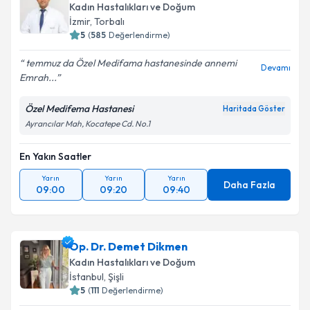
Kadın Hastalıkları ve Doğum
İzmir
,
Torbalı
5
(
585
Değerlendirme)
temmuz da Özel Medifama hastanesinde annemi
Devamı
Emrah...
Özel Medifema Hastanesi
Haritada Göster
Ayrancılar Mah, Kocatepe Cd. No.1
En Yakın Saatler
Yarın
Yarın
Yarın
Daha Fazla
09:00
09:20
09:40
Op. Dr. Demet Dikmen
Kadın Hastalıkları ve Doğum
İstanbul
,
Şişli
5
(
111
Değerlendirme)