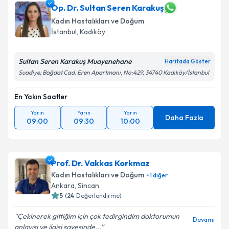
Op. Dr. Sultan Seren Karakuş
Kadın Hastalıkları ve Doğum
İstanbul
,
Kadıköy
Sultan Seren Karakuş Muayenehane
Haritada Göster
Suadiye, Bağdat Cad. Eren Apartmanı, No:429, 34740 Kadıköy/İstanbul
En Yakın Saatler
Yarın
Yarın
Yarın
Daha Fazla
09:00
09:30
10:00
Prof. Dr. Vakkas Korkmaz
Kadın Hastalıkları ve Doğum
+
1
diğer
Ankara
,
Sincan
5
(
24
Değerlendirme)
Çekinerek gittiğim için çok tedirgindim doktorumun
Devamı
anlayışı ve ilgisi sayesinde...