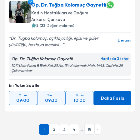
Op. Dr. Tuğba Kolomuç Gayretli
Kadın Hastalıkları ve Doğum
Ankara
,
Çankaya
5
(
22
Değerlendirme)
Dr. Tugba kolumuç, açıklayıcılığı, ilgisi ve güler
Devamı
yüzlülüğü, hastaya incelikli...
Op. Dr. Tuğba Kolomuç Gayretli
Haritada Göster
1071 Usta Plaza B Blok Kat.23 No:154 Kızılırmak Mah. 1443. Cad No.25
Çukurambar
En Yakın Saatler
Yarın
Yarın
Yarın
Daha Fazla
09:00
09:30
10:00
1
2
3
4
...
18
›