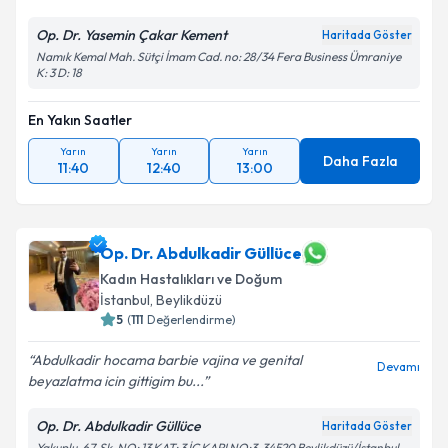
Op. Dr. Yasemin Çakar Kement
Haritada Göster
Namık Kemal Mah. Sütçi İmam Cad. no: 28/34 Fera Business Ümraniye
K: 3 D: 18
En Yakın Saatler
Yarın
Yarın
Yarın
Daha Fazla
11:40
12:40
13:00
Op. Dr. Abdulkadir Güllüce
Kadın Hastalıkları ve Doğum
İstanbul
,
Beylikdüzü
5
(
111
Değerlendirme)
Abdulkadir hocama barbie vajina ve genital
Devamı
beyazlatma icin gittigim bu...
Op. Dr. Abdulkadir Güllüce
Haritada Göster
Yakuplu, 67. Sk. NO: 13 KAT: 3 İC KAPI NO:3, 34520 Beylikdüzü/İstanbul