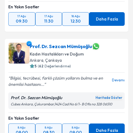
En Yakın Saatler
17 Ağu
17 Ağu
18 Ağu
Daha Fazla
09:30
11:30
12:30
Prof. Dr. Sezcan Mümüşoğlu
Kadın Hastalıkları ve Doğum
Ankara
,
Çankaya
5
(
62
Değerlendirme)
Bilgisi, tecrübesi, farklı çözüm yollarını bulma ve en
Devamı
önemlisi hastasını...
Prof. Dr. Sezcan Mümüşoğlu
Haritada Göster
Cubes Ankara, Çukurambar,1424 Cad No 6/1- B Ofis no 328 06510
En Yakın Saatler
8 Ağu
8 Ağu
8 Ağu
Daha Fazla
08:00
08:30
09:00