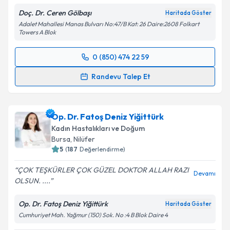
Doç. Dr. Ceren Gölbaşı
Haritada Göster
Adalet Mahallesi Manas Bulvarı No:47/B Kat: 26 Daire:2608 Folkart
Towers A Blok
0 (850) 474 22 59
Randevu Takvimi Talebi
Randevu Talep Et
Doç. Dr. Ceren Gölbaşı
için randevu takvimi talebi
oluşturun. Size bu uzmandan randevu almanız için bir
Op. Dr. Fatoş Deniz Yiğittürk
takvim hazırlandığında e-posta ile bilgilendireceğiz.
Kadın Hastalıkları ve Doğum
E-posta Adresiniz
Bursa
,
Nilüfer
5
(
187
Değerlendirme)
ÇOK TEŞKÜRLER ÇOK GÜZEL DOKTOR ALLAH RAZI
Devamı
OLSUN. ....
Kişisel verilerimin işlenmesine ilişkin
Aydınlatma
Metni
'ni okudum ve kişisel verilerimin belirtilen
Op. Dr. Fatoş Deniz Yiğittürk
Haritada Göster
kapsamda işlenmesini kabul ediyorum.
Cumhuriyet Mah. Yağmur (150) Sok. No :4 B Blok Daire 4