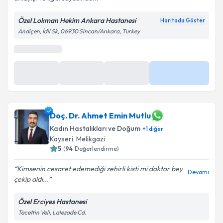
Özel Lokman Hekim Ankara Hastanesi
Haritada Göster
Andiçen, İdil Sk, 06930 Sincan/Ankara, Turkey
Doç. Dr. Ahmet Emin Mutlu
Kadın Hastalıkları ve Doğum
+
1
diğer
Kayseri
,
Melikgazi
5
(
94
Değerlendirme)
Kimsenin cesaret edemediği zehirli kisti mi doktor bey
Devamı
çekip aldı...
Özel Erciyes Hastanesi
Tacettin Veli, Lalezade Cd.