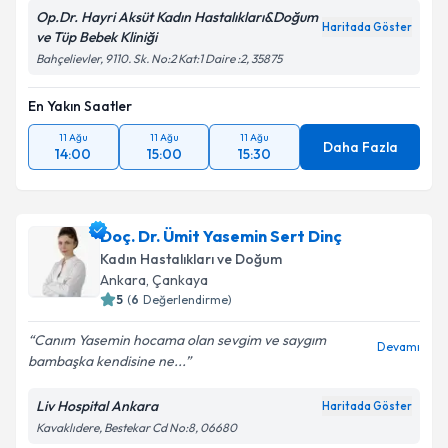
Op.Dr. Hayri Aksüt Kadın Hastalıkları&Doğum
Haritada Göster
ve Tüp Bebek Kliniği
Bahçelievler, 9110. Sk. No:2 Kat:1 Daire :2, 35875
En Yakın Saatler
11 Ağu
11 Ağu
11 Ağu
Daha Fazla
14:00
15:00
15:30
Doç. Dr. Ümit Yasemin Sert Dinç
Kadın Hastalıkları ve Doğum
Ankara
,
Çankaya
5
(
6
Değerlendirme)
Canım Yasemin hocama olan sevgim ve saygım
Devamı
bambaşka kendisine ne...
Liv Hospital Ankara
Haritada Göster
Kavaklıdere, Bestekar Cd No:8, 06680