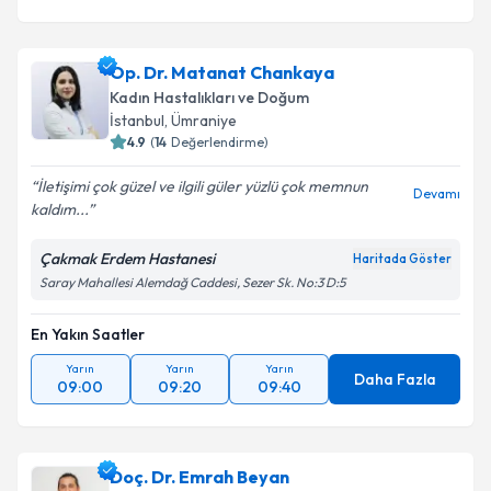
Op. Dr. Matanat Chankaya
Kadın Hastalıkları ve Doğum
İstanbul
,
Ümraniye
4.9
(
14
Değerlendirme)
İletişimi çok güzel ve ilgili güler yüzlü çok memnun
Devamı
kaldım...
Çakmak Erdem Hastanesi
Haritada Göster
Saray Mahallesi Alemdağ Caddesi, Sezer Sk. No:3 D:5
En Yakın Saatler
Yarın
Yarın
Yarın
Daha Fazla
09:00
09:20
09:40
Doç. Dr. Emrah Beyan