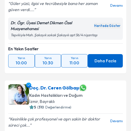
Güler yüzü, ilgisi ve tecrübesiyle bana her zaman
Devamı
güven verdi....
Dr. Ögr. Üyesi Demet Dikmen Özel
Haritada Göster
Muayenehanesi
Teşvikiyle Mah. Şakayık sokak Şakayık apt 36/4 nişantaşı
En Yakın Saatler
Yarın
Yarın
Yarın
Daha Fazla
10:00
10:30
11:00
Doç. Dr. Ceren Gölbaşı
Kadın Hastalıkları ve Doğum
İzmir
,
Bayraklı
5
(
310
Değerlendirme)
Kesinlikle çok profesyonel ve aşırı sakin bir doktor
Devamı
süreci çok...