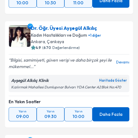
Daha Fazla
10:00
10:30
11:00
Dr. Öğr. Üyesi Ayşegül Alkılıç
Kadın Hastalıkları ve Doğum
+
1
diğer
Ankara
,
Çankaya
4.9
(
670
Değerlendirme)
Bilgisi, samimiyeti, güven verişi ve daha birçok şeyi ile
Devamı
mükemmel...
Ayşegül Alkılıç Klinik
Haritada Göster
Kızılırmak Mahallesi Dumlupınar Bulvarı YDA Center A2 Blok No:470
En Yakın Saatler
Yarın
Yarın
Yarın
Daha Fazla
09:00
09:30
10:00