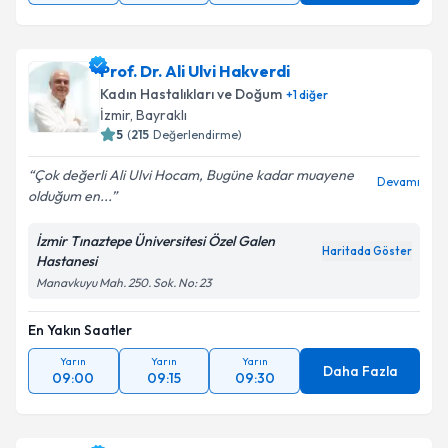
Prof. Dr. Ali Ulvi Hakverdi
Kadın Hastalıkları ve Doğum
+
1
diğer
İzmir
,
Bayraklı
5
(
215
Değerlendirme)
Çok değerli Ali Ulvi Hocam, Bugüne kadar muayene
Devamı
olduğum en...
İzmir Tınaztepe Üniversitesi Özel Galen
Haritada Göster
Hastanesi
Manavkuyu Mah. 250. Sok. No: 23
En Yakın Saatler
Yarın
Yarın
Yarın
Daha Fazla
09:00
09:15
09:30