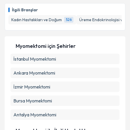
İlgili Branşlar
Kadın Hastalıkları ve Doğum
Üreme Endokrinolojisi ve İnf
526
Myomektomi
için Şehirler
İstanbul
Myomektomi
Ankara
Myomektomi
İzmir
Myomektomi
Bursa
Myomektomi
Antalya
Myomektomi