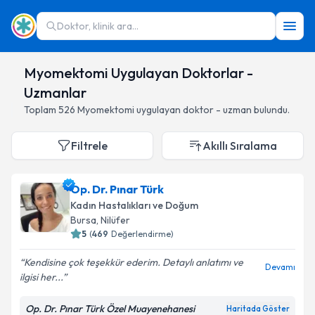
Doktor, klinik ara...
Myomektomi Uygulayan Doktorlar -
Uzmanlar
Toplam
526
Myomektomi
uygulayan doktor - uzman bulundu.
Filtrele
Akıllı Sıralama
Op. Dr. Pınar Türk
Kadın Hastalıkları ve Doğum
Bursa
,
Nilüfer
5
(
469
Değerlendirme)
Kendisine çok teşekkür ederim. Detaylı anlatımı ve
Devamı
ilgisi her...
Op. Dr. Pınar Türk Özel Muayenehanesi
Haritada Göster