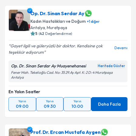
Op. Dr. Sinan Serdar Ay
Kadın Hastalıkları ve Doğum
+
1
diğer
Antalya
,
Muratpaşa
5
(
42
Değerlendirme)
Gayet ilgili ve güleryüzlü bir doktor. Kendisine çok
Devamı
teşekkür ediyorum
Op. Dr. Sinan Serdar Ay Muayenehanesi
Haritada Göster
Fener Mah. Tekelioğlu Cad. No: 35 29.Ay Apt. K: 2 D: 4 Muratpaşa
Antalya
En Yakın Saatler
Yarın
Yarın
Yarın
Daha Fazla
09:00
09:30
10:00
Prof. Dr. Ercan Mustafa Aygen