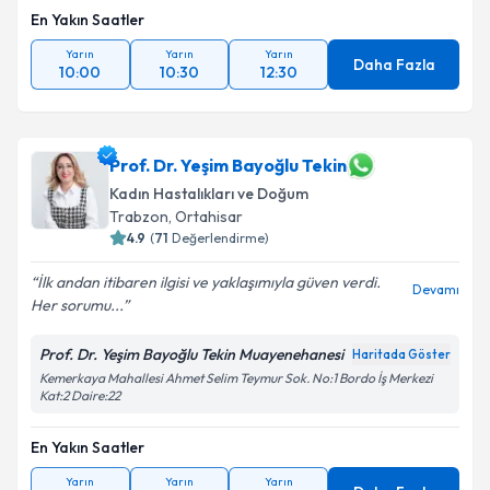
En Yakın Saatler
Takvim Talebini Gönder
Yarın
Yarın
Yarın
Daha Fazla
10:00
10:30
12:30
Prof. Dr. Yeşim Bayoğlu Tekin
Kadın Hastalıkları ve Doğum
Trabzon
,
Ortahisar
4.9
(
71
Değerlendirme)
İlk andan itibaren ilgisi ve yaklaşımıyla güven verdi.
Devamı
Her sorumu...
Prof. Dr. Yeşim Bayoğlu Tekin Muayenehanesi
Haritada Göster
Kemerkaya Mahallesi Ahmet Selim Teymur Sok. No:1 Bordo İş Merkezi
Kat:2 Daire:22
En Yakın Saatler
Yarın
Yarın
Yarın