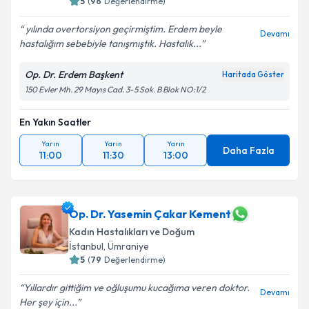
5
(
96
Değerlendirme)
yılında overtorsiyon geçirmiştim. Erdem beyle
Devamı
hastalığım sebebiyle tanışmıştık. Hastalık...
Op. Dr. Erdem Başkent
Haritada Göster
150 Evler Mh. 29 Mayıs Cad. 3-5 Sok. B Blok NO:1/2
En Yakın Saatler
Yarın
Yarın
Yarın
Daha Fazla
11:00
11:30
13:00
Op. Dr. Yasemin Çakar Kement
Kadın Hastalıkları ve Doğum
İstanbul
,
Ümraniye
5
(
79
Değerlendirme)
Yıllardır gittiğim ve oğluşumu kucağıma veren doktor.
Devamı
Her şey için...