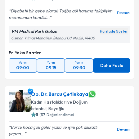
Diyabetli bir gebe olarak Tuğba gül hanıma takipliyim
Devamı
memnunum kendisi...
VM Medical Park Gebze
Haritada Göster
Osman Yılmaz Mahallesi, İstanbul Cd. No:26, 41400
En Yakın Saatler
Yarın
Yarın
Yarın
Daha Fazla
09:00
09:15
09:30
Op. Dr. Burcu Çetinkaya
Kadın Hastalıkları ve Doğum
İstanbul
,
Beyoğlu
5
(
37
Değerlendirme)
Burcu hoca çok güler yüzlü ve işini çok dikkatli
Devamı
yapan...