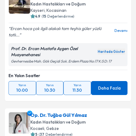
Kadın Hastalıkları ve Doğum
Kayseri
,
Kocasinan
4.9
(
15
Değerlendirme)
Ercan hoca çok ilgili alakalı tam teşhis güler yüzlü
Devamı
tatlı...
Prof. Dr. Ercan Mustafa Aygen Özel
Haritada Göster
Muayenehanesi
Gevhernesibe Mah. Gök Geçidi Sok. Erdem Plaza No:17 K:5 D: 17
En Yakın Saatler
Yarın
Yarın
Yarın
Daha Fazla
10:00
10:30
11:30
Op. Dr. Tuğba Gül Yılmaz
Kadın Hastalıkları ve Doğum
Kocaeli
,
Gebze
5
(
37
Değerlendirme)