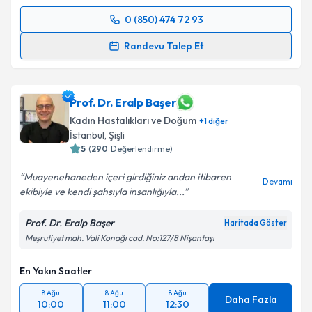
0 (850) 474 72 93
Randevu Takvimi Talebi
Randevu Talep Et
Doç. Dr. Ümit Yasemin Sert Dinç
için randevu
takvimi talebi oluşturun. Size bu uzmandan randevu
almanız için bir takvim hazırlandığında e-posta ile
Prof. Dr. Eralp Başer
bilgilendireceğiz.
Kadın Hastalıkları ve Doğum
+
1
diğer
İstanbul
,
Şişli
E-posta Adresiniz
5
(
290
Değerlendirme)
Muayenehaneden içeri girdiğiniz andan itibaren
Devamı
ekibiyle ve kendi şahsıyla insanlığıyla...
Kişisel verilerimin işlenmesine ilişkin
Aydınlatma
Prof. Dr. Eralp Başer
Haritada Göster
Metni
'ni okudum ve kişisel verilerimin belirtilen
Meşrutiyet mah. Vali Konağı cad. No:127/8 Nişantaşı
kapsamda işlenmesini kabul ediyorum.
En Yakın Saatler
Takvim Talebini Gönder
8 Ağu
8 Ağu
8 Ağu
Daha Fazla
10:00
11:00
12:30