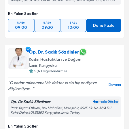
En Yakın Saatler
8 Ağu
8 Ağu
8 Ağu
Daha Fazla
09:00
09:30
10:00
Op. Dr. Sadık Sözdinler
Kadın Hastalıkları ve Doğum
İzmir
,
Karşıyaka
5
(
6
Değerlendirme)
O kadar mükemmel bir doktor ki sizi hiç endişeye
Devamı
düşürmüyor...
Op. Dr.Sadık Sözdinler
Haritada Göster
Park Yaşam Ofisleri, Yalı Mahallesi, Mavişehir, 6523. Sk. No:32/A D:1
Kat:6 Daire 601,35550 Karşıyaka, İzmir, Turkey
En Yakın Saatler