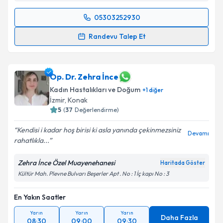
05303252930
Randevu Takvimi Talebi
Randevu Talep Et
Doç. Dr. Hatice Ender Soydinç
için randevu takvimi
talebi oluşturun. Size bu uzmandan randevu almanız
için bir takvim hazırlandığında e-posta ile
Op. Dr. Zehra İnce
bilgilendireceğiz.
Kadın Hastalıkları ve Doğum
+
1
diğer
İzmir
,
Konak
E-posta Adresiniz
5
(
37
Değerlendirme)
Kendisi i kadar hoş birisi ki asla yanında çekinmezsiniz
Devamı
rahatlıkla...
Kişisel verilerimin işlenmesine ilişkin
Aydınlatma
Zehra İnce Özel Muayenehanesi
Haritada Göster
Metni
'ni okudum ve kişisel verilerimin belirtilen
Kültür Mah. Plevne Bulvarı Beşerler Apt . No : 1 İç kapı No : 3
kapsamda işlenmesini kabul ediyorum.
En Yakın Saatler
Takvim Talebini Gönder
Yarın
Yarın
Yarın
Daha Fazla
08:30
09:00
09:30