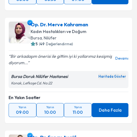
Op. Dr. Merve Kahraman
Kadın Hastalıkları ve Doğum
Bursa
,
Nilüfer
5
(
49
Değerlendirme)
Bir arkadaşım önerisi ile gittim iyi ki yollarımız kesişmiş
Devamı
diyorum...
Bursa Doruk Nilüfer Hastanesi
Haritada Göster
Konak, Lefkoşe Cd. No:22
En Yakın Saatler
Yarın
Yarın
Yarın
Daha Fazla
09:00
10:00
11:00