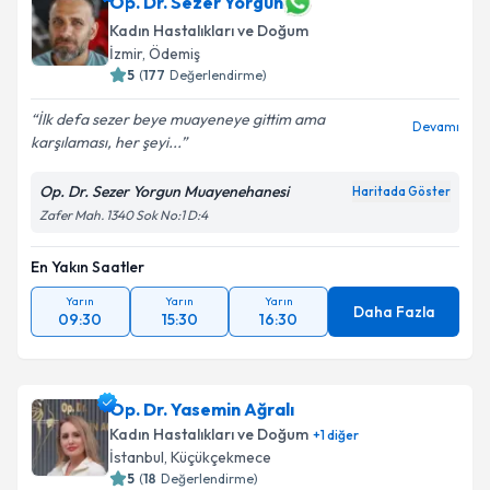
Op. Dr. Sezer Yorgun
Kadın Hastalıkları ve Doğum
İzmir
,
Ödemiş
5
(
177
Değerlendirme)
İlk defa sezer beye muayeneye gittim ama
Devamı
karşılaması, her şeyi...
Op. Dr. Sezer Yorgun Muayenehanesi
Haritada Göster
Zafer Mah. 1340 Sok No:1 D:4
En Yakın Saatler
Yarın
Yarın
Yarın
Daha Fazla
09:30
15:30
16:30
Op. Dr. Yasemin Ağralı
Kadın Hastalıkları ve Doğum
+
1
diğer
İstanbul
,
Küçükçekmece
5
(
18
Değerlendirme)