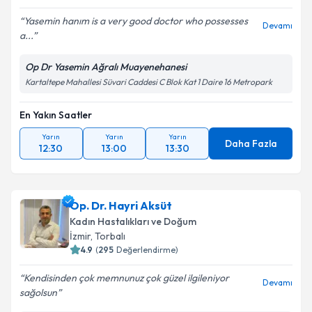
Yasemin hanım is a very good doctor who possesses
Devamı
a...
Op Dr Yasemin Ağralı Muayenehanesi
Kartaltepe Mahallesi Süvari Caddesi C Blok Kat 1 Daire 16 Metropark
En Yakın Saatler
Yarın
Yarın
Yarın
Daha Fazla
12:30
13:00
13:30
Op. Dr. Hayri Aksüt
Kadın Hastalıkları ve Doğum
İzmir
,
Torbalı
4.9
(
295
Değerlendirme)
Kendisinden çok memnunuz çok güzel ilgileniyor
Devamı
sağolsun