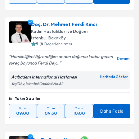
Doç. Dr. Mehmet Ferdi Kıncı
Kadın Hastalıkları ve Doğum
İstanbul
,
Bakırköy
5
(
8
Değerlendirme)
Hamileliğimi öğrendiğim andan doğuma kadar geçen
Devamı
süreç boyunca Ferdi Bey...
Acıbadem International Hastanesi
Haritada Göster
Yeşilköy, İstanbul Caddesi No:82
En Yakın Saatler
Yarın
Yarın
Yarın
Daha Fazla
09:00
09:30
10:00