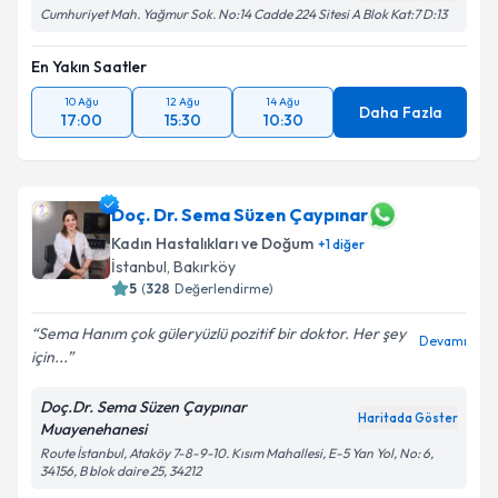
Cumhuriyet Mah. Yağmur Sok. No:14 Cadde 224 Sitesi A Blok Kat:7 D:13
En Yakın Saatler
10 Ağu
12 Ağu
14 Ağu
Daha Fazla
17:00
15:30
10:30
Doç. Dr. Sema Süzen Çaypınar
Kadın Hastalıkları ve Doğum
+
1
diğer
İstanbul
,
Bakırköy
5
(
328
Değerlendirme)
Sema Hanım çok güleryüzlü pozitif bir doktor. Her şey
Devamı
için...
Doç.Dr. Sema Süzen Çaypınar
Haritada Göster
Muayenehanesi
Route İstanbul, Ataköy 7-8-9-10. Kısım Mahallesi, E-5 Yan Yol, No: 6,
34156, B blok daire 25, 34212