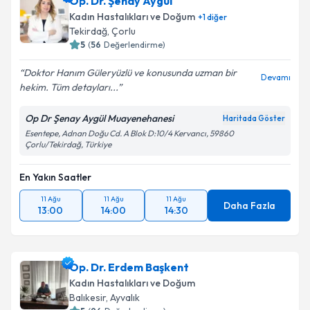
Op. Dr. Şenay Aygül
Kadın Hastalıkları ve Doğum
+
1
diğer
Tekirdağ
,
Çorlu
5
(
56
Değerlendirme)
Doktor Hanım Güleryüzlü ve konusunda uzman bir
Devamı
hekim. Tüm detayları...
Op Dr Şenay Aygül Muayenehanesi
Haritada Göster
Esentepe, Adnan Doğu Cd. A Blok D:10/4 Kervancı, 59860
Çorlu/Tekirdağ, Türkiye
En Yakın Saatler
11 Ağu
11 Ağu
11 Ağu
Daha Fazla
13:00
14:00
14:30
Op. Dr. Erdem Başkent
Kadın Hastalıkları ve Doğum
Balıkesir
,
Ayvalık