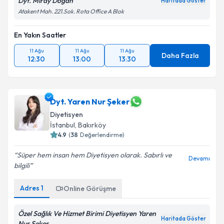
Dyt. Miray Doğan
Haritada Göster
Atakent Mah. 221.Sok. Rota Office A Blok
En Yakın Saatler
11 Ağu
11 Ağu
11 Ağu
Daha Fazla
12:30
13:00
13:30
Dyt. Yaren Nur Şeker
Diyetisyen
İstanbul
, Bakırköy
4.9
(
38
Değerlendirme)
Süper hem insan hem Diyetisyen olarak. Sabırlı ve
Devamı
bilgili
Adres
1
Online Görüşme
Özel Sağlık Ve Hizmet Birimi Diyetisyen Yaren
Haritada Göster
Nur Şeker