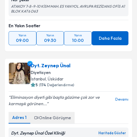
ATAKOY 7-8-9-10 KİSM MAH. E5 YANYOL AVRUPA REZİDANS OFİS A1
BLOK KAT6 D63
En Yakın Saatler
Yarın
Yarın
Yarın
Daha Fazla
09:00
09:30
10:00
Dyt. Zeynep Ünal
Diyetisyen
İstanbul
, Üsküdar
5
(
174
Değerlendirme)
Eliminasyon diyeti gibi başta gözüme çok zor ve
Devamı
karmaşık görünen...
Adres
1
Online Görüşme
Dyt. Zeynep Ünal Özel Kliniği
Haritada Göster