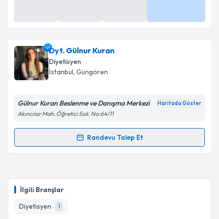
Dyt. Gülnur Kuran
Diyetisyen
İstanbul
, Güngören
Gülnur Kuran Beslenme ve Danışma Merkezi
Haritada Göster
Akıncılar Mah. Öğretici Sok. No:64/11
Randevu Talep Et
Randevu Takvimi Talebi
Dyt. Gülnur Kuran
için randevu takvimi talebi
oluşturun. Size bu uzmandan randevu almanız için bir
İlgili Branşlar
takvim hazırlandığında e-posta ile bilgilendireceğiz.
Diyetisyen
1
E-posta Adresiniz