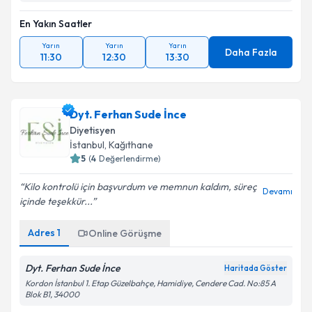
En Yakın Saatler
Yarın
Yarın
Yarın
Daha Fazla
11:30
12:30
13:30
Dyt. Ferhan Sude İnce
Diyetisyen
İstanbul
, Kağıthane
5
(
4
Değerlendirme)
Kilo kontrolü için başvurdum ve memnun kaldım, süreç
Devamı
içinde teşekkür...
Adres
1
Online Görüşme
Dyt. Ferhan Sude İnce
Haritada Göster
Kordon İstanbul 1. Etap Güzelbahçe, Hamidiye, Cendere Cad. No:85 A
Blok B1, 34000