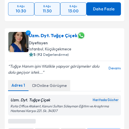
8 Ağu
8 Ağu
8 Ağu
Daha Fazla
10:30
11:30
13:00
Uzm. Dyt. Tuğçe Çiçek
Diyetisyen
İstanbul
, Küçükçekmece
5
(
92
Değerlendirme)
Tuğçe Hanım işini titizlikle yapıyor görüşmeler dolu
Devamı
dolu geçiyor istek...
Adres
1
Online Görüşme
Uzm. Dyt. Tuğçe Çiçek
Haritada Göster
Rota Office Atakent, Kanuni Sultan Süleyman Eğitim ve Araştırma
Hastanesi Karşısı 221. Sk. 34307