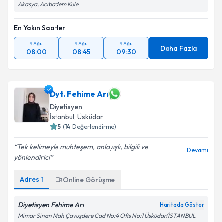
Akasya, Acıbadem Kule
En Yakın Saatler
9 Ağu
9 Ağu
9 Ağu
Daha Fazla
08:00
08:45
09:30
Dyt. Fehime Arı
Diyetisyen
İstanbul
, Üsküdar
5
(
14
Değerlendirme)
Tek kelimeyle muhteşem, anlayışlı, bilgili ve
Devamı
yönlendirici
Adres
1
Online Görüşme
Diyetisyen Fehime Arı
Haritada Göster
Mimar Sinan Mah Çavuşdere Cad No:4 Ofis No:1 Üsküdar/İSTANBUL