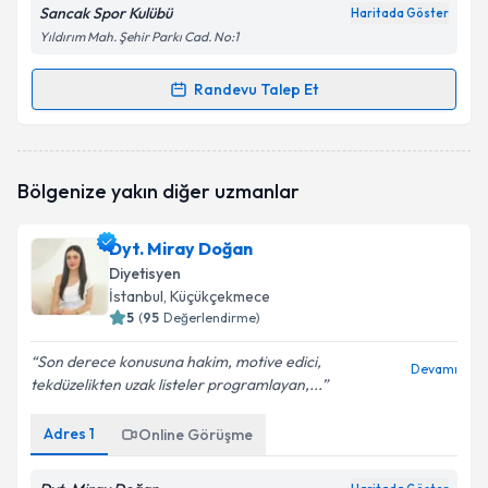
Sancak Spor Kulübü
Haritada Göster
Yıldırım Mah. Şehir Parkı Cad. No:1
Randevu Talep Et
Randevu Takvimi Talebi
Dyt. Yasemin Kurgan
için randevu takvimi talebi
Bölgenize yakın diğer uzmanlar
oluşturun. Size bu uzmandan randevu almanız için bir
takvim hazırlandığında e-posta ile bilgilendireceğiz.
Dyt. Miray Doğan
E-posta Adresiniz
Diyetisyen
İstanbul
, Küçükçekmece
5
(
95
Değerlendirme)
Son derece konusuna hakim, motive edici,
Kişisel verilerimin işlenmesine ilişkin
Aydınlatma
Devamı
tekdüzelikten uzak listeler programlayan,...
Metni
'ni okudum ve kişisel verilerimin belirtilen
kapsamda işlenmesini kabul ediyorum.
Adres
1
Online Görüşme
Takvim Talebini Gönder