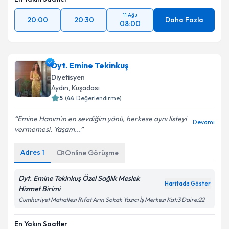
11 Ağu
20:00
20:30
Daha Fazla
08:00
Dyt. Emine Tekinkuş
Diyetisyen
Aydın
, Kuşadası
5
(
44
Değerlendirme)
Emine Hanım'ın en sevdiğim yönü, herkese aynı listeyi
Devamı
vermemesi. Yaşam...
Adres
1
Online Görüşme
Dyt. Emine Tekinkuş Özel Sağlık Meslek
Haritada Göster
Hizmet Birimi
Cumhuriyet Mahallesi Rıfat Arın Sokak Yazıcı İş Merkezi Kat:3 Daire:22
En Yakın Saatler