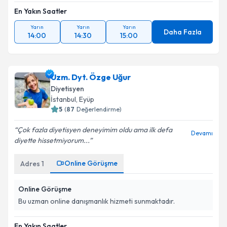
En Yakın Saatler
Yarın
Yarın
Yarın
Daha Fazla
14:00
14:30
15:00
Uzm. Dyt. Özge Uğur
Diyetisyen
İstanbul
, Eyüp
5
(
87
Değerlendirme)
Çok fazla diyetisyen deneyimim oldu ama ilk defa
Devamı
diyette hissetmiyorum...
Online Görüşme
Adres
1
Online Görüşme
Bu uzman online danışmanlık hizmeti sunmaktadır.
En Yakın Saatler