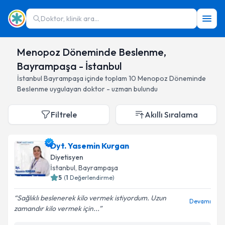
Doktor, klinik ara...
Menopoz Döneminde Beslenme,
Bayrampaşa - İstanbul
İstanbul
Bayrampaşa
içinde toplam
10
Menopoz Döneminde
Beslenme
uygulayan doktor - uzman bulundu
Filtrele
Akıllı Sıralama
Dyt. Yasemin Kurgan
Diyetisyen
İstanbul
, Bayrampaşa
5
(
1
Değerlendirme)
Sağlıklı beslenerek kilo vermek istiyordum. Uzun
Devamı
zamandır kilo vermek için...