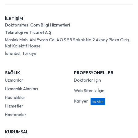
İLETİŞİM
Doktorsitesi Com Bilgi Hizmetleri
Teknoloji ve Ticaret A.Ş.
Maslak Mah. Ahi Evran Cd. A.O.S 55 Sokak No:2 Aksoy Plaza Giriş
Kat Kolektif House
İstanbul, Türkiye
SAĞLIK
PROFESYONELLER
Uzmanlar
Doktorlar İçin
Uzmanlık Alanları
Web Siteniz İçin
Hastalıklar
Kariyer
İşe Alım
Hizmetler
Hastaneler
KURUMSAL