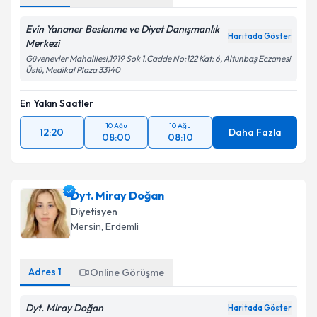
Evin Yananer Beslenme ve Diyet Danışmanlık
Haritada Göster
Merkezi
Güvenevler Mahalllesi,1919 Sok 1.Cadde No:122 Kat: 6, Altunbaş Eczanesi
Üstü, Medikal Plaza 33140
En Yakın Saatler
10 Ağu
10 Ağu
12:20
Daha Fazla
08:00
08:10
Dyt. Miray Doğan
Diyetisyen
Mersin
, Erdemli
Adres
1
Online Görüşme
Dyt. Miray Doğan
Haritada Göster