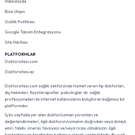
Hakkımızda
Bize Ulaşın
Gizlilik Politikası
Google Takvim Entegrasyonu
Site Haritası
PLATFORMLAR
Doktorsitesi.com
Doktorsitesi.az
Doktorsitesi.com sağlık sektöründe hizmet veren tıp doktorları,
diş hekimleri, fizyoterapistler, psikologlar vb. sağlık
profesyonelleri ile internet kullanıcılarını buluşturan bağımsız bir
platformdur.
İş bu sayfada yer alan doktor/uzman yorumları ve
değerlendirmeleri, ilgili doktorun/uzmanın doğrudan veya dolaylı
emri, talebi, önerisi, tavsiyesi ve/veya ricası olmaksızın, ilgili
hasta/danışan tarafından bağımsız olarak yazılmaktadır. Bu web