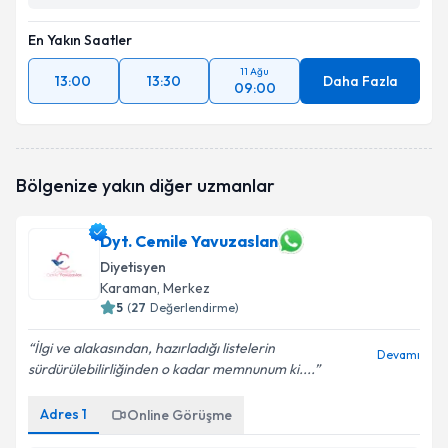
En Yakın Saatler
11 Ağu
13:00
13:30
Daha Fazla
09:00
Bölgenize yakın diğer uzmanlar
Dyt. Cemile Yavuzaslan
Diyetisyen
Karaman
, Merkez
5
(
27
Değerlendirme)
İlgi ve alakasından, hazırladığı listelerin
Devamı
sürdürülebilirliğinden o kadar memnunum ki....
Adres
1
Online Görüşme