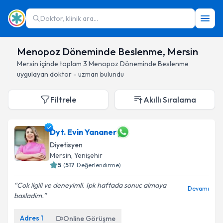
Doktor, klinik ara...
Menopoz Döneminde Beslenme, Mersin
Mersin
içinde toplam
3
Menopoz Döneminde Beslenme
uygulayan doktor - uzman bulundu
Filtrele
Akıllı Sıralama
Dyt. Evin Yananer
Diyetisyen
Mersin
, Yenişehir
5
(
517
Değerlendirme)
Cok ilgili ve deneyimli. Ipk haftada sonuc almaya
Devamı
basladim.
Adres
1
Online Görüşme