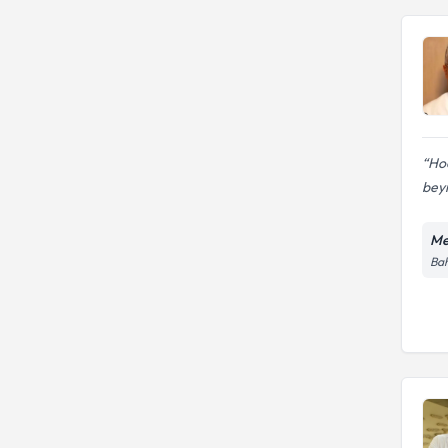
Hoc
bey
Me
Bah