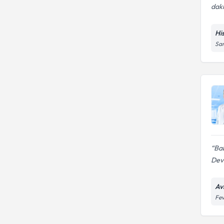
daki
Hi
Sar
Ba
Devl
Av
Fev