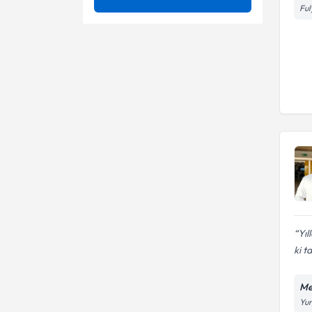
tedavileri( Epidural Enjeksiyon)
Ful
Anevrizma
Ünvan
Ağrı pompası
Baş Dönmesi
Ağrı tedavisi ( algoloji )
ULUDAĞ ÜNİVERSİTESİ
Baş Ve Yüz Ağrısı
Akciğer tüberkülozu
Op. Dr.
Bel Ağrısı
Algolojik girişimler
Bel-Boyun Kırığı , Kayması
Ameliyatsız bel fıtığı tedavisi
Bel Fıtığı (Mikrocerrahi, Full
Ameliyatsız boyun fıtığı
Endoskopik)
tedavisi
Bel Fıtığı
Ameliyatsız lazerle bel-boyun
fıtığı ve kanal darlığı tedavisi
Bel kanal darlığı
Apse insizyonu ve drenajı
Yıl
ki t
Bel Kayması
Arnold chiari sendromu
ameliyatları
Me
Arteriovenöz
Yun