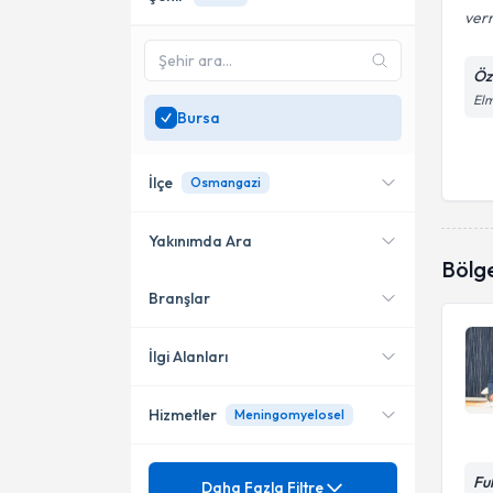
verm
Öz
Elm
Bursa
İlçe
Osmangazi
Yakınımda Ara
Bölg
Branşlar
Konumuma yakın uzmanları
Osmangazi
göster
İlgi Alanları
Hizmetler
Meningomyelosel
Beyin ve Sinir Cerrahisi
Mezuniyet
Ameliyatsız bel- boyun fıtığı
Fu
Daha Fazla Filtre