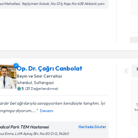
ya Mahallesi, Yeşilçimen Sokak, No:12 İç Kapı No:438 Akbank yanı
Op. Dr. Çağrı Canbolat
Beyin ve Sinir Cerrahisi
İstanbul
, Sultangazi
5
(
21
Değerlendirme)
lardır bel ağrılarıyla savaşıyorken kendisiyle tanıştım. İyi
ka
anışmışız diyorum....
Devamı
dical Park TEM Hastanesi
Haritada Göster
us Emre, Lütfi Aykaç Blv. No:80 D:G, 34260