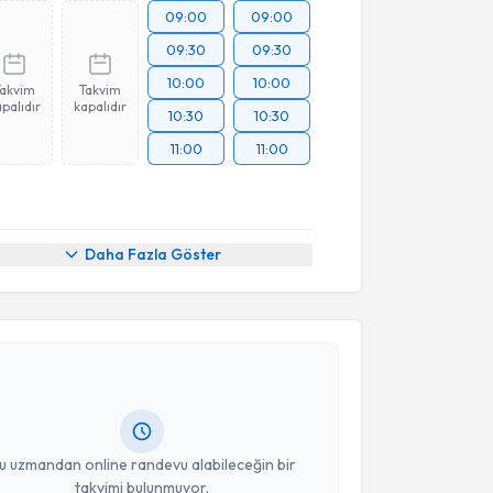
09:00
09:00
09:30
09:30
10:00
10:00
Takvim
Takvim
palıdır
kapalıdır
10:30
10:30
11:00
11:00
Daha Fazla Göster
akvimi Talebi
tuğrul Pınar
için randevu takvimi talebi oluşturun.
andan randevu almanız için bir takvim
ında e-posta ile bilgilendireceğiz.
resiniz
u uzmandan online randevu alabileceğin bir
takvimi bulunmuyor.