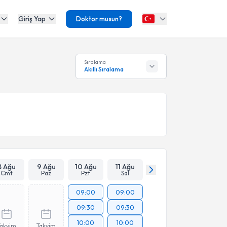
Giriş Yap
Doktor musun?
Sıralama
Akıllı Sıralama
8 Ağu
9 Ağu
10 Ağu
11 Ağu
Cmt
Paz
Pzt
Sal
09:00
09:00
09:30
09:30
10:00
10:00
Takvim
Takvim