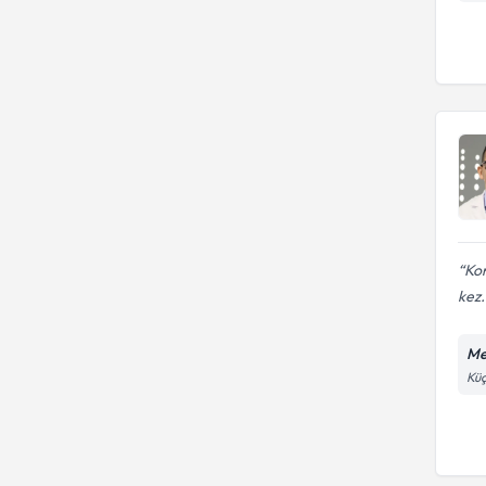
Kon
kez.
Me
Küç