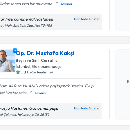
kalar sonra,kısa bir muayene...
Devamı
Kişisel
okudum
sar Intercontinental Hastanesi
Haritada Göster
işlenm
ay Mah. Site Yolu Cad. No: 7 34768
Randevu T
Op. Dr. Mu
Op. Dr. Mustafa Kakşi
Size bu uzm
Beyin ve Sinir Cerrahisi
hazırlandığ
İstanbul
, Gaziosmanpaşa
5
(
1
Değerlendirme)
E-posta Ad
B
bam Ali Rıza YILANCI adına paylaşmak isterim. Eyüp
et Hastanesin‘...
Devamı
Kişisel
okudum
rasya Hastanesi Gaziosmanpaşa
Haritada Göster
işlenm
zi Çakmak, Hekimsuyu Cd. 26/34