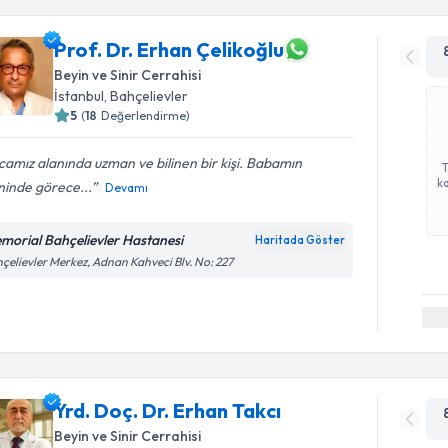
Prof. Dr. Erhan Çelikoğlu
Beyin ve Sinir Cerrahisi
İstanbul
, Bahçelievler
5
(
18
Değerlendirme)
amız alanında uzman ve bilinen bir kişi. Babamın
ka
ninde görece...
Devamı
morial Bahçelievler Hastanesi
Haritada Göster
çelievler Merkez, Adnan Kahveci Blv. No: 227
Yrd. Doç. Dr. Erhan Takcı
Beyin ve Sinir Cerrahisi