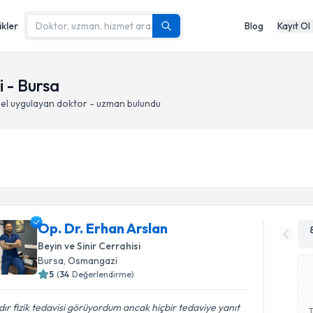
ikler
Blog
Kayıt Ol
 - Bursa
el
uygulayan doktor - uzman bulundu
Op. Dr. Erhan Arslan
Beyin ve Sinir Cerrahisi
Bursa
, Osmangazi
5
(
34
Değerlendirme)
ır fizik tedavisi görüyordum ancak hiçbir tedaviye yanıt