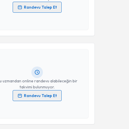
Randevu Talep Et
 verilerimin işlenmesine ilişkin
Aydınlatma Metni
'ni
 ve kişisel verilerimin belirtilen kapsamda
esini kabul ediyorum.
akvimi Talebi
Takvim Talebini Gönder
stafa Kakşi
için randevu takvimi talebi oluşturun.
andan randevu almanız için bir takvim
ında e-posta ile bilgilendireceğiz.
resiniz
u uzmandan online randevu alabileceğin bir
takvimi bulunmuyor.
Randevu Talep Et
 verilerimin işlenmesine ilişkin
Aydınlatma Metni
'ni
 ve kişisel verilerimin belirtilen kapsamda
esini kabul ediyorum.