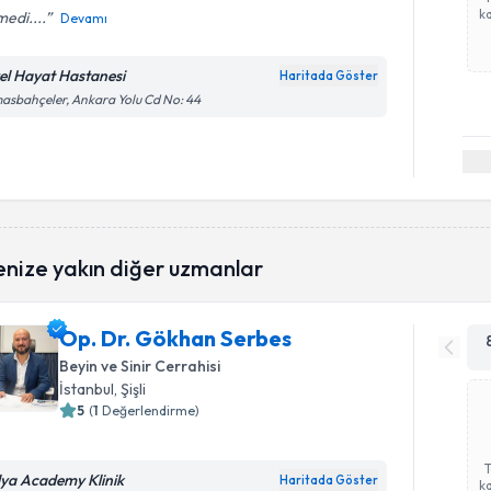
ka
edi....
Devamı
el Hayat Hastanesi
Haritada Göster
asbahçeler, Ankara Yolu Cd No: 44
enize yakın diğer uzmanlar
Op. Dr. Gökhan Serbes
Beyin ve Sinir Cerrahisi
İstanbul
, Şişli
5
(
1
Değerlendirme)
lya Academy Klinik
Haritada Göster
ka