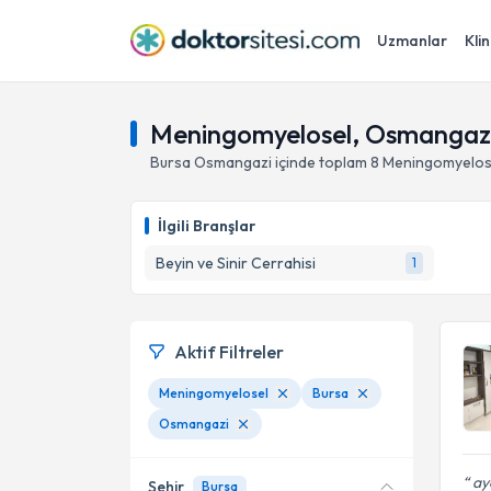
Uzmanlar
Klin
Meningomyelosel, Osmangazi
Bursa
Osmangazi
içinde toplam
8
Meningomyelos
İlgili Branşlar
Beyin ve Sinir Cerrahisi
1
Aktif Filtreler
Meningomyelosel
Bursa
Osmangazi
ayd
Şehir
Bursa