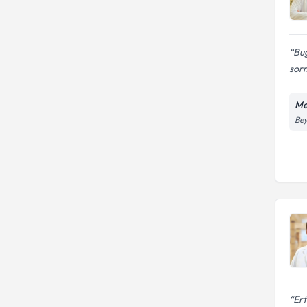
Bug
sorm
Me
Bey
Ert