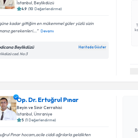
İstanbul
, Beylikdüzü
4.9
(
10
Değerlendirme)
üne kadar gittiğim en mükemmel güler yüzlü sizin
ka
anız gerekenleri...
Devamı
dicana Beylikdüzü
Haritada Göster
likdüzü cad. No:3
Randevu T
Op. Dr. Er
Op. Dr. Ertuğrul Pınar
Size bu uzm
Beyin ve Sinir Cerrahisi
hazırlandığ
İstanbul
, Ümraniye
5
(
1
Değerlendirme)
E-posta Ad
B
uğrul Pınar hocam,acile ciddi ağrılarla geldikten