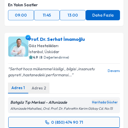
En Yakın Saatler
Takvim Talebini Gönder
09:00
11:45
13:00
Daha Fazla
Prof. Dr. Serhat İmamoğlu
Göz Hastalıkları
İstanbul
,
Üsküdar
4.9
(
8
Değerlendirme)
Serhat hoca mükemmel kisiligi , bilgisi ,insanustu
Devamı
gayreti ,hastanedeki performansi...
Adres
1
Adres
2
Batıgöz Tıp Merkezi - Altunizade
Haritada Göster
Altunizade Mahallesi, Ord. Prof. Dr. Fahrettin Kerim Gökay Cd. No:15
0 (850) 474 90 71
Randevu Takvimi Talebi