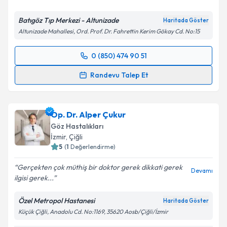
Batıgöz Tıp Merkezi - Altunizade
Haritada Göster
Altunizade Mahallesi, Ord. Prof. Dr. Fahrettin Kerim Gökay Cd. No:15
0 (850) 474 90 51
Randevu Takvimi Talebi
Randevu Talep Et
Op. Dr. Figen Küçüksezer
için randevu takvimi talebi
oluşturun. Size bu uzmandan randevu almanız için bir
Op. Dr. Alper Çukur
takvim hazırlandığında e-posta ile bilgilendireceğiz.
Göz Hastalıkları
E-posta Adresiniz
İzmir
,
Çiğli
5
(
1
Değerlendirme)
Gerçekten çok müthiş bir doktor gerek dikkati gerek
Devamı
ilgisi gerek...
Kişisel verilerimin işlenmesine ilişkin
Aydınlatma
Metni
'ni okudum ve kişisel verilerimin belirtilen
Özel Metropol Hastanesi
Haritada Göster
kapsamda işlenmesini kabul ediyorum.
Küçük Çiğli, Anadolu Cd. No:1169, 35620 Aosb/Çiğli/İzmir