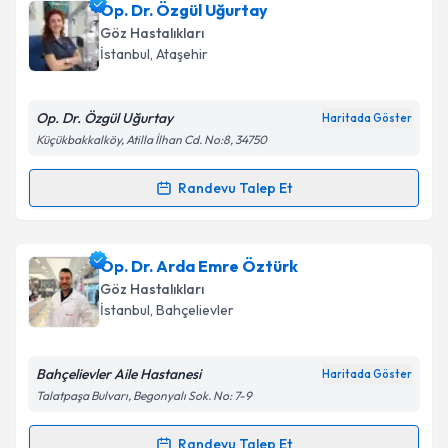
Op. Dr. Önder Taşyenen
için randevu takvimi talebi
Op. Dr. Özgül Uğurtay
oluşturun. Size bu uzmandan randevu almanız için bir
Göz Hastalıkları
takvim hazırlandığında e-posta ile bilgilendireceğiz.
İstanbul
,
Ataşehir
E-posta Adresiniz
Op. Dr. Özgül Uğurtay
Haritada Göster
Küçükbakkalköy, Atilla İlhan Cd. No:8, 34750
Kişisel verilerimin işlenmesine ilişkin
Aydınlatma
Randevu Talep Et
Randevu Takvimi Talebi
Metni
'ni okudum ve kişisel verilerimin belirtilen
kapsamda işlenmesini kabul ediyorum.
Op. Dr. Özgül Uğurtay
için randevu takvimi talebi
Op. Dr. Arda Emre Öztürk
oluşturun. Size bu uzmandan randevu almanız için bir
Takvim Talebini Gönder
Göz Hastalıkları
takvim hazırlandığında e-posta ile bilgilendireceğiz.
İstanbul
,
Bahçelievler
E-posta Adresiniz
Bahçelievler Aile Hastanesi
Haritada Göster
Talatpaşa Bulvarı, Begonyalı Sok. No: 7-9
Kişisel verilerimin işlenmesine ilişkin
Aydınlatma
Randevu Talep Et