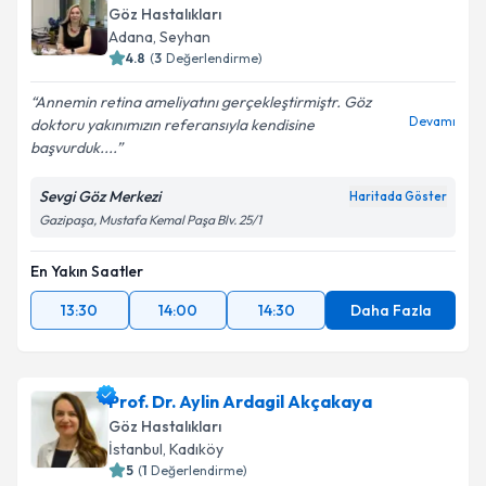
Göz Hastalıkları
Adana
,
Seyhan
4.8
(
3
Değerlendirme)
Annemin retina ameliyatını gerçekleştirmiştr. Göz
Devamı
doktoru yakınımızın referansıyla kendisine
başvurduk....
Sevgi Göz Merkezi
Haritada Göster
Gazipaşa, Mustafa Kemal Paşa Blv. 25/1
En Yakın Saatler
13:30
14:00
14:30
Daha Fazla
Prof. Dr. Aylin Ardagil Akçakaya
Göz Hastalıkları
İstanbul
,
Kadıköy
5
(
1
Değerlendirme)