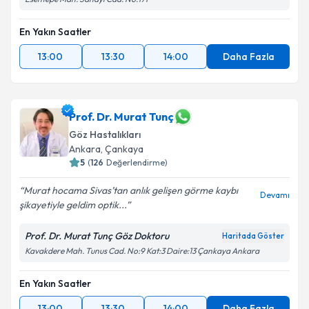
En Yakın Saatler
Takvim Talebini Gönder
13:00
13:30
14:00
Daha Fazla
Prof. Dr. Murat Tunç
Göz Hastalıkları
Ankara
,
Çankaya
5
(
126
Değerlendirme)
Murat hocama Sivas’tan anlık gelişen görme kaybı
Devamı
şikayetiyle geldim optik...
Prof. Dr. Murat Tunç Göz Doktoru
Haritada Göster
Kavakdere Mah. Tunus Cad. No:9 Kat:3 Daire:13 Çankaya Ankara
En Yakın Saatler
13:00
13:30
14:00
Daha Fazla