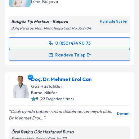
İzmir
,
Balçova
Batıgöz Tıp Merkezi - Balçova
Haritada Göster
Bahçelerarası Mah. Mithatpaşa Cad. No:36 Z-04
0 (850) 474 90 75
Randevu Takvimi Talebi
Randevu Talep Et
Op. Dr. Ayhan Önal
için randevu takvimi talebi
oluşturun. Size bu uzmandan randevu almanız için bir
Doç. Dr. Mehmet Erol Can
takvim hazırlandığında e-posta ile bilgilendireceğiz.
Göz Hastalıkları
E-posta Adresiniz
Bursa
,
Nilüfer
5
(
22
Değerlendirme)
Ocak ayında babam retina dökolmanı ameliyatı oldu,
Devamı
Dr Mehmet Erol...
Kişisel verilerimin işlenmesine ilişkin
Aydınlatma
Metni
'ni okudum ve kişisel verilerimin belirtilen
Özel Retina Göz Hastanesi Bursa
kapsamda işlenmesini kabul ediyorum.
Esentepe Mah. Sanayi Cad. No:171