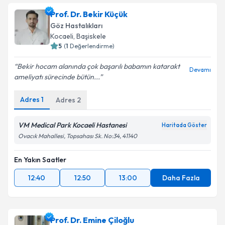
Prof. Dr. Bekir Küçük
Göz Hastalıkları
Kocaeli
,
Başiskele
5
(
1
Değerlendirme)
Bekir hocam alanında çok başarılı babamın katarakt
Devamı
ameliyatı sürecinde bütün...
Adres
1
Adres
2
VM Medical Park Kocaeli Hastanesi
Haritada Göster
Ovacık Mahallesi, Topsahası Sk. No:34, 41140
En Yakın Saatler
12:40
12:50
13:00
Daha Fazla
Prof. Dr. Emine Çiloğlu