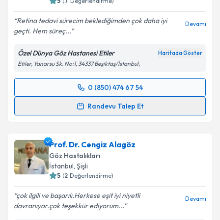
5
(
7
Değerlendirme)
Retina tedavi sürecim beklediğimden çok daha iyi
Devamı
geçti. Hem süreç...
Kişisel verilerimin işlenmesine ilişkin
Aydınlatma
Metni
'ni okudum ve kişisel verilerimin belirtilen
Özel Dünya Göz Hastanesi Etiler
Haritada Göster
kapsamda işlenmesini kabul ediyorum.
Etiler, Yanarsu Sk. No:1, 34337 Beşiktaş/İstanbul,
Takvim Talebini Gönder
0 (850) 474 67 54
Randevu Takvimi Talebi
Randevu Talep Et
Prof. Dr. Yavuz Kamil Bardak
için randevu takvimi
talebi oluşturun. Size bu uzmandan randevu almanız
Prof. Dr. Cengiz Alagöz
için bir takvim hazırlandığında e-posta ile
bilgilendireceğiz.
Göz Hastalıkları
İstanbul
,
Şişli
E-posta Adresiniz
5
(
2
Değerlendirme)
çok ilgili ve başarılı.Herkese eşit iyi niyetli
Devamı
davranıyor.çok teşekkür ediyorum...