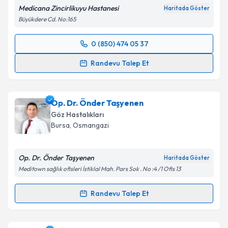
Kişisel verilerimin işlenmesine ilişkin
Aydınlatma
Medicana Zincirlikuyu Hastanesi
Haritada Göster
Metni
'ni okudum ve kişisel verilerimin belirtilen
Büyükdere Cd. No:165
kapsamda işlenmesini kabul ediyorum.
0 (850) 474 05 37
Randevu Takvimi Talebi
Takvim Talebini Gönder
Randevu Talep Et
Prof. Dr. Cengiz Alagöz
için randevu takvimi talebi
oluşturun. Size bu uzmandan randevu almanız için bir
Op. Dr. Önder Taşyenen
takvim hazırlandığında e-posta ile bilgilendireceğiz.
Göz Hastalıkları
E-posta Adresiniz
Bursa
,
Osmangazi
Op. Dr. Önder Taşyenen
Haritada Göster
Meditown sağlık ofisleri İstiklal Mah. Pars Sok . No :4 /1 Ofis 13
Kişisel verilerimin işlenmesine ilişkin
Aydınlatma
Metni
'ni okudum ve kişisel verilerimin belirtilen
Randevu Talep Et
kapsamda işlenmesini kabul ediyorum.
Randevu Takvimi Talebi
Takvim Talebini Gönder