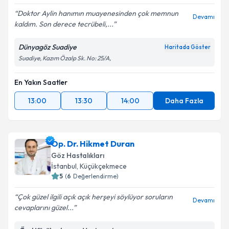
Doktor Aylin hanımın muayenesinden çok memnun
Devamı
kaldım. Son derece tecrübeli,...
Dünyagöz Suadiye
Haritada Göster
Suadiye, Kazım Özalp Sk. No: 25/A,
En Yakın Saatler
13:00
13:30
14:00
Daha Fazla
Op. Dr. Hikmet Duran
Göz Hastalıkları
İstanbul
,
Küçükçekmece
5
(
6
Değerlendirme)
Çok güzel ilgili açık açık herşeyi söylüyor soruların
Devamı
cevaplarını güzel...