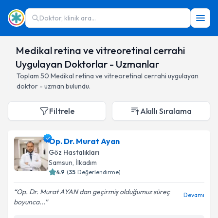
Doktor, klinik ara...
Medikal retina ve vitreoretinal cerrahi
Uygulayan Doktorlar - Uzmanlar
Toplam
50
Medikal retina ve vitreoretinal cerrahi
uygulayan
doktor - uzman bulundu.
Filtrele
Akıllı Sıralama
Op. Dr. Murat Ayan
Göz Hastalıkları
Samsun
,
İlkadım
4.9
(
35
Değerlendirme)
Op. Dr. Murat AYAN dan geçirmiş olduğumuz süreç
Devamı
boyunca...