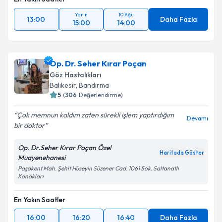
Yarın
10 Ağu
13:00
Daha Fazla
15:00
14:00
Op. Dr. Seher Kırar Poçan
Göz Hastalıkları
Balıkesir
,
Bandırma
5
(
306
Değerlendirme)
Çok memnun kaldım zaten sürekli işlem yaptırdığım
Devamı
bir doktor
Op. Dr.Seher Kırar Poçan Özel
Haritada Göster
Muayenehanesi
Paşakent Mah. Şehit Hüseyin Süzener Cad. 1061 Sok. Saltanatlı
Konakları
En Yakın Saatler
16:00
16:20
16:40
Daha Fazla