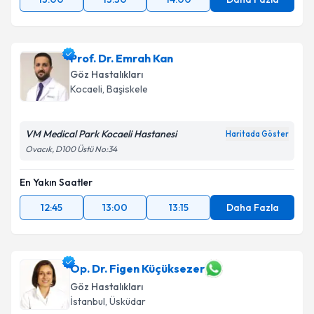
Prof. Dr. Emrah Kan
Göz Hastalıkları
Kocaeli
,
Başiskele
VM Medical Park Kocaeli Hastanesi
Haritada Göster
Ovacık, D100 Üstü No:34
En Yakın Saatler
12:45
13:00
13:15
Daha Fazla
Op. Dr. Figen Küçüksezer
Göz Hastalıkları
İstanbul
,
Üsküdar