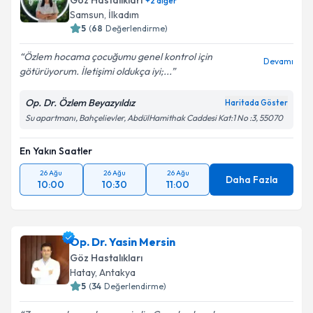
Göz Hastalıkları
+
2
diğer
Samsun
,
İlkadım
5
(
68
Değerlendirme)
Özlem hocama çocuğumu genel kontrol için
Devamı
götürüyorum. İletişimi oldukça iyi;...
Op. Dr. Özlem Beyazyıldız
Haritada Göster
Su apartmanı, Bahçelievler, AbdülHamithak Caddesi Kat:1 No :3, 55070
En Yakın Saatler
26 Ağu
26 Ağu
26 Ağu
Daha Fazla
10:00
10:30
11:00
Op. Dr. Yasin Mersin
Göz Hastalıkları
Hatay
,
Antakya
5
(
34
Değerlendirme)