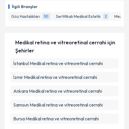
bilgilendireceğiz.
İlgili Branşlar
E-posta Adresiniz
Göz Hastalıkları
Sertifikalı Medikal Estetik
Mezote
50
2
Kişisel verilerimin işlenmesine ilişkin
Aydınlatma
Medikal retina ve vitreoretinal cerrahi
için
Metni
'ni okudum ve kişisel verilerimin belirtilen
Şehirler
kapsamda işlenmesini kabul ediyorum.
İstanbul
Medikal retina ve vitreoretinal cerrahi
Takvim Talebini Gönder
İzmir
Medikal retina ve vitreoretinal cerrahi
Ankara
Medikal retina ve vitreoretinal cerrahi
Samsun
Medikal retina ve vitreoretinal cerrahi
Bursa
Medikal retina ve vitreoretinal cerrahi