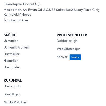
Teknoloji ve Ticaret A.Ş.
Maslak Mah. Ahi Evran Cd. A.O.S 55 Sokak No:2 Aksoy Plaza Giriş
Kat Kolektif House
İstanbul, Türkiye
SAĞLIK
PROFESYONELLER
Uzmanlar
Doktorlar İçin
Uzmanlık Alanları
Web Siteniz İçin
Hastalıklar
Kariyer
İşe Alım
Hizmetler
Hastaneler
KURUMSAL
Hakkımızda
Bize Ulaşın
Gizlilik Politikası