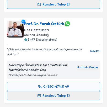
Randevu Talep Et
Prof. Dr. Serhat İmamoğlu
için randevu takvimi
talebi oluşturun. Size bu uzmandan randevu almanız
için bir takvim hazırlandığında e-posta ile
Prof. Dr. Faruk Öztürk
bilgilendireceğiz.
Göz Hastalıkları
Ankara
,
Altındağ
E-posta Adresiniz
5
(
97
Değerlendirme)
Göz problemlerinde mutlaka gidilmesi gereken bir
Devamı
doktor.
Kişisel verilerimin işlenmesine ilişkin
Aydınlatma
Hacettepe Üniversitesi Tıp Fakültesi Göz
Metni
'ni okudum ve kişisel verilerimin belirtilen
Haritada Göster
Hastalıkları Anabilim Dalı
kapsamda işlenmesini kabul ediyorum.
Hacettepe Mh. Adnan Saygun Cd. No:2
Takvim Talebini Gönder
0 (850) 474 51 49
Randevu Takvimi Talebi
Randevu Talep Et
Prof. Dr. Faruk Öztürk
için randevu takvimi talebi