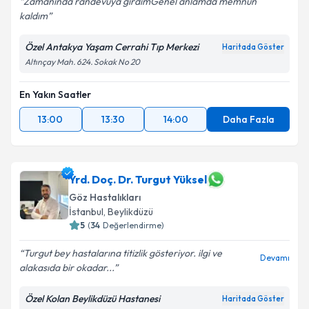
Zamanında randevuya girdimGenel anlamda memnun
kaldım
Özel Antakya Yaşam Cerrahi Tıp Merkezi
Haritada Göster
Altınçay Mah. 624. Sokak No 20
En Yakın Saatler
13:00
13:30
14:00
Daha Fazla
Yrd. Doç. Dr. Turgut Yüksel
Göz Hastalıkları
İstanbul
,
Beylikdüzü
5
(
34
Değerlendirme)
Turgut bey hastalarına titizlik gösteriyor. ilgi ve
Devamı
alakasıda bir okadar...
Özel Kolan Beylikdüzü Hastanesi
Haritada Göster