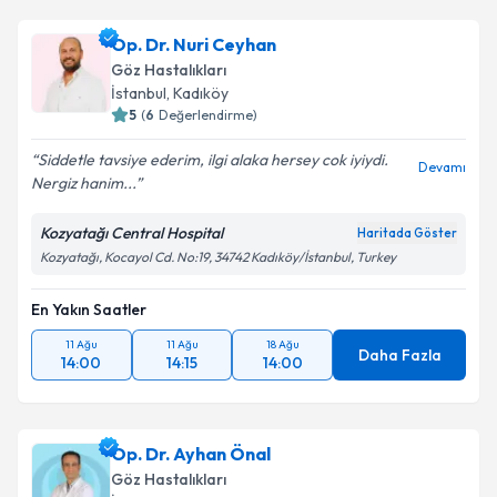
Op. Dr. Nuri Ceyhan
Göz Hastalıkları
İstanbul
,
Kadıköy
5
(
6
Değerlendirme)
Siddetle tavsiye ederim, ilgi alaka hersey cok iyiydi.
Devamı
Nergiz hanim...
Kozyatağı Central Hospital
Haritada Göster
Kozyatağı, Kocayol Cd. No:19, 34742 Kadıköy/İstanbul, Turkey
En Yakın Saatler
11 Ağu
11 Ağu
18 Ağu
Daha Fazla
14:00
14:15
14:00
Op. Dr. Ayhan Önal
Göz Hastalıkları