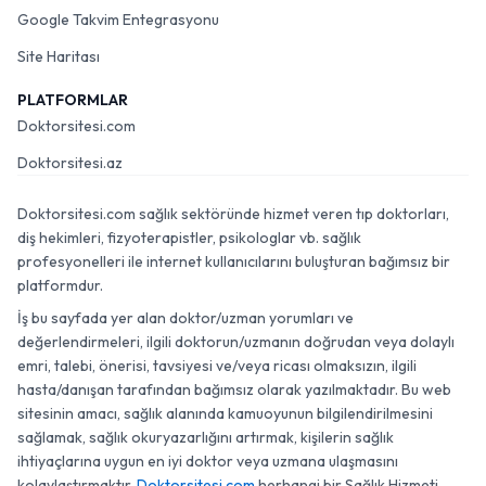
Google Takvim Entegrasyonu
Site Haritası
PLATFORMLAR
Doktorsitesi.com
Doktorsitesi.az
Doktorsitesi.com sağlık sektöründe hizmet veren tıp doktorları,
diş hekimleri, fizyoterapistler, psikologlar vb. sağlık
profesyonelleri ile internet kullanıcılarını buluşturan bağımsız bir
platformdur.
İş bu sayfada yer alan doktor/uzman yorumları ve
değerlendirmeleri, ilgili doktorun/uzmanın doğrudan veya dolaylı
emri, talebi, önerisi, tavsiyesi ve/veya ricası olmaksızın, ilgili
hasta/danışan tarafından bağımsız olarak yazılmaktadır. Bu web
sitesinin amacı, sağlık alanında kamuoyunun bilgilendirilmesini
sağlamak, sağlık okuryazarlığını artırmak, kişilerin sağlık
ihtiyaçlarına uygun en iyi doktor veya uzmana ulaşmasını
kolaylaştırmaktır.
Doktorsitesi.com
herhangi bir Sağlık Hizmeti