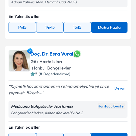
Adnan Kahveci Mah. Osmanlı Cad. No:23
En Yakın Saatler
14:15
14:45
15:15
Daha Fazla
Doç. Dr. Esra Vural
Göz Hastalıkları
İstanbul
,
Bahçelievler
5
(
8
Değerlendirme)
Kıymetli hocamız annemin retina ameliyatını yıl önce
Devamı
yapmıştı. Birçok...
Medicana Bahçelievler Hastanesi
Haritada Göster
Bahçelievler Merkez, Adnan Kahveci Blv. No:2
En Yakın Saatler