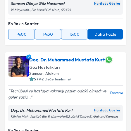
Samsun Dünya Göz Hastanesi
Haritada Göster
19 Mayıs Mh., Dr. Kamil Cd. No:6, 55030
En Yakın Saatler
14:00
14:30
15:00
Daha Fazla
Doç. Dr. Muhammed Mustafa Kurt
Göz Hastalıkları
Samsun
,
Atakum
5
(
142
Değerlendirme)
Tecrübesi ve hastaya yakınlığı çözüm odaklı olmadı ve
Devamı
güler yüzlü...
Doç. Dr. Muhammed Mustafa Kurt
Haritada Göster
Körfez Mah. Atatürk Blv. 5. Kısım No:112, Kat:3 Daire:5, Atakum/Samsun
En Yakın Saatler