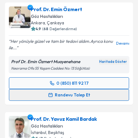
oluşturun. Size bu uzmandan randevu almanız için bir
Prof. Dr. Emin Özmert
takvim hazırlandığında e-posta ile bilgilendireceğiz.
Göz Hastalıkları
E-posta Adresiniz
Ankara
,
Çankaya
4.9
(
68
Değerlendirme)
Her yönüyle güzel ve tam bir tedavi aldım.Ayrıca konu
Devamı
ile...
Kişisel verilerimin işlenmesine ilişkin
Aydınlatma
Metni
'ni okudum ve kişisel verilerimin belirtilen
Prof Dr. Emin Özmert Muayenehane
Haritada Göster
kapsamda işlenmesini kabul ediyorum.
Neorama Ofis 55 Yaşam Caddesi No: 13 Söğütözü
Takvim Talebini Gönder
0 (850) 811 92 17
Randevu Takvimi Talebi
Randevu Talep Et
Prof. Dr. Emin Özmert
için randevu takvimi talebi
oluşturun. Size bu uzmandan randevu almanız için bir
Prof. Dr. Yavuz Kamil Bardak
takvim hazırlandığında e-posta ile bilgilendireceğiz.
Göz Hastalıkları
E-posta Adresiniz
İstanbul
,
Beşiktaş