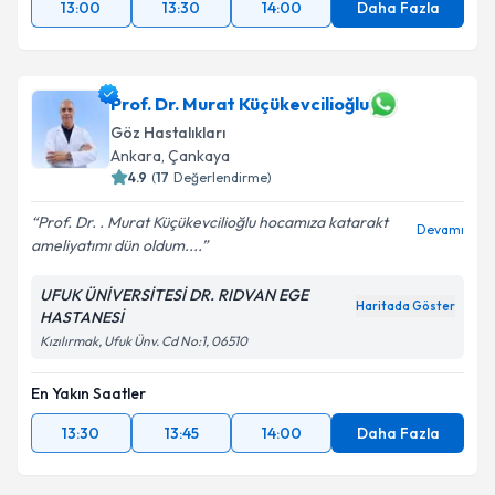
13:00
13:30
14:00
Daha Fazla
Prof. Dr. Murat Küçükevcilioğlu
Göz Hastalıkları
Ankara
,
Çankaya
4.9
(
17
Değerlendirme)
Prof. Dr. . Murat Küçükevcilioğlu hocamıza katarakt
Devamı
ameliyatımı dün oldum....
UFUK ÜNİVERSİTESİ DR. RIDVAN EGE
Haritada Göster
HASTANESİ
Kızılırmak, Ufuk Ünv. Cd No:1, 06510
En Yakın Saatler
13:30
13:45
14:00
Daha Fazla