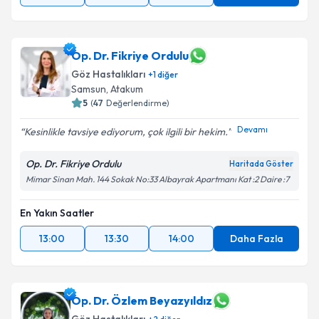
Op. Dr. Fikriye Ordulu
Göz Hastalıkları
+
1
diğer
Samsun
,
Atakum
5
(
47
Değerlendirme)
Devamı
Kesinlikle tavsiye ediyorum, çok ilgili bir hekim.
Op. Dr. Fikriye Ordulu
Haritada Göster
Mimar Sinan Mah. 144 Sokak No:33 Albayrak Apartmanı Kat :2 Daire :7
En Yakın Saatler
13:00
13:30
14:00
Daha Fazla
Op. Dr. Özlem Beyazyıldız