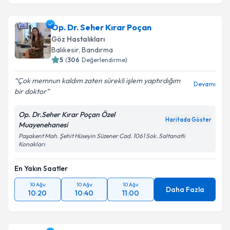
Op. Dr. Figen Küçüksezer
için randevu takvimi talebi
Takvim Talebini Gönder
oluşturun. Size bu uzmandan randevu almanız için bir
Op. Dr. Seher Kırar Poçan
takvim hazırlandığında e-posta ile bilgilendireceğiz.
Göz Hastalıkları
E-posta Adresiniz
Balıkesir
, Bandırma
5
(
306
Değerlendirme)
Çok memnun kaldım zaten sürekli işlem yaptırdığım
Devamı
bir doktor
Kişisel verilerimin işlenmesine ilişkin
Aydınlatma
Metni
'ni okudum ve kişisel verilerimin belirtilen
Op. Dr.Seher Kırar Poçan Özel
kapsamda işlenmesini kabul ediyorum.
Haritada Göster
Muayenehanesi
Paşakent Mah. Şehit Hüseyin Süzener Cad. 1061 Sok. Saltanatlı
Konakları
Takvim Talebini Gönder
En Yakın Saatler
10 Ağu
10 Ağu
10 Ağu
Daha Fazla
10:20
10:40
11:00