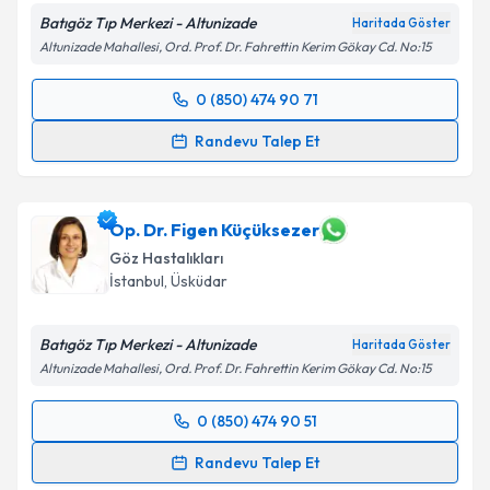
Metni
'ni okudum ve kişisel verilerimin belirtilen
Batıgöz Tıp Merkezi - Altunizade
Haritada Göster
kapsamda işlenmesini kabul ediyorum.
Altunizade Mahallesi, Ord. Prof. Dr. Fahrettin Kerim Gökay Cd. No:15
0 (850) 474 90 71
Takvim Talebini Gönder
Randevu Takvimi Talebi
Randevu Talep Et
Prof. Dr. Serhat İmamoğlu
için randevu takvimi
talebi oluşturun. Size bu uzmandan randevu almanız
için bir takvim hazırlandığında e-posta ile
Op. Dr. Figen Küçüksezer
bilgilendireceğiz.
Göz Hastalıkları
İstanbul
, Üsküdar
E-posta Adresiniz
Batıgöz Tıp Merkezi - Altunizade
Haritada Göster
Altunizade Mahallesi, Ord. Prof. Dr. Fahrettin Kerim Gökay Cd. No:15
Kişisel verilerimin işlenmesine ilişkin
Aydınlatma
0 (850) 474 90 51
Metni
'ni okudum ve kişisel verilerimin belirtilen
Randevu Takvimi Talebi
kapsamda işlenmesini kabul ediyorum.
Randevu Talep Et