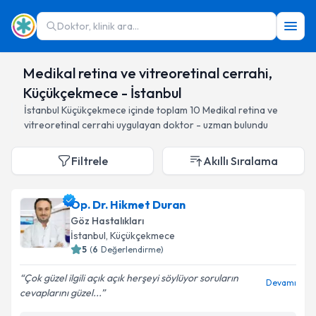
Doktor, klinik ara...
Medikal retina ve vitreoretinal cerrahi,
Küçükçekmece - İstanbul
İstanbul
Küçükçekmece
içinde toplam
10
Medikal retina ve
vitreoretinal cerrahi
uygulayan doktor - uzman bulundu
Filtrele
Akıllı Sıralama
Op. Dr. Hikmet Duran
Göz Hastalıkları
İstanbul
, Küçükçekmece
5
(
6
Değerlendirme)
Çok güzel ilgili açık açık herşeyi söylüyor soruların
Devamı
cevaplarını güzel...