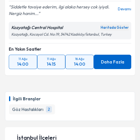
Siddetle tavsiye ederim, ilgi alaka hersey cok iyiydi.
Devamı
Nergiz hanim...
Kişisel verilerimin işlenmesine ilişkin
Aydınlatma
Metni
'ni okudum ve kişisel verilerimin belirtilen
Kozyatağı Central Hospital
Haritada Göster
kapsamda işlenmesini kabul ediyorum.
Kozyatağı, Kocayol Cd. No:19, 34742 Kadıköy/İstanbul, Turkey
En Yakın Saatler
Takvim Talebini Gönder
11 Ağu
11 Ağu
18 Ağu
Daha Fazla
14:00
14:15
14:00
İlgili Branşlar
Göz Hastalıkları
2
İstanbul İlçeleri