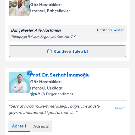
Göz Hastalıkları
İstanbul
, Bahçelievler
Bahçelievler Aile Hastanesi
Haritada Göster
Talatpaşa Bulvarı, Begonyalı Sok. No: 7-9
Randevu Talep Et
Randevu Takvimi Talebi
Op. Dr. Arda Emre Öztürk
için randevu takvimi
Prof. Dr. Serhat İmamoğlu
talebi oluşturun. Size bu uzmandan randevu almanız
Göz Hastalıkları
için bir takvim hazırlandığında e-posta ile
İstanbul
, Üsküdar
bilgilendireceğiz.
4.9
(
8
Değerlendirme)
E-posta Adresiniz
Serhat hoca mükemmel kisiligi , bilgisi ,insanustu
Devamı
gayreti ,hastanedeki performansi...
Adres
1
Adres
2
Kişisel verilerimin işlenmesine ilişkin
Aydınlatma