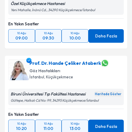
Özel Küçükçekmece Hastanesi
Yeni Mahalle, İnönü Cd., 34290 Küçükçekmece/İstanbul
En Yakın Saatler
10 Ağu
10 Ağu
10 Ağu
Daha Fazla
09:00
09:30
10:00
Prof. Dr. Hande Çeliker Ataberk
Göz Hastalıkları
İstanbul
, Küçükçekmece
Biruni Üniversitesi Tıp Fakültesi Hastanesi
Haritada Göster
Gültepe, Halkalı Cd No: 99, 34295 Küçükçekmece/İstanbul
En Yakın Saatler
10 Ağu
10 Ağu
10 Ağu
Daha Fazla
10:20
11:00
13:00