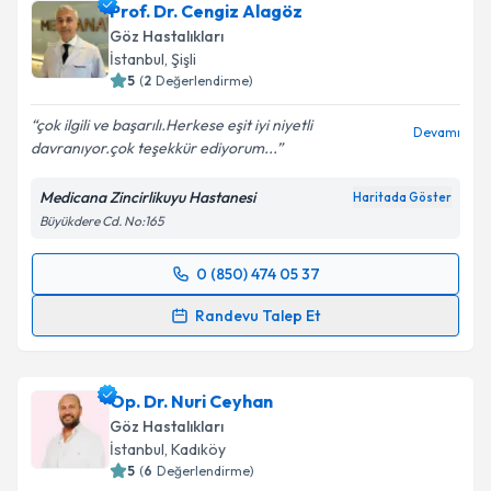
Prof. Dr. Cengiz Alagöz
Göz Hastalıkları
İstanbul
, Şişli
5
(
2
Değerlendirme)
çok ilgili ve başarılı.Herkese eşit iyi niyetli
Devamı
davranıyor.çok teşekkür ediyorum...
Medicana Zincirlikuyu Hastanesi
Haritada Göster
Büyükdere Cd. No:165
0 (850) 474 05 37
Randevu Takvimi Talebi
Randevu Talep Et
Prof. Dr. Cengiz Alagöz
için randevu takvimi talebi
oluşturun. Size bu uzmandan randevu almanız için bir
Op. Dr. Nuri Ceyhan
takvim hazırlandığında e-posta ile bilgilendireceğiz.
Göz Hastalıkları
E-posta Adresiniz
İstanbul
, Kadıköy
5
(
6
Değerlendirme)