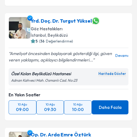
Yrd. Doç. Dr. Turgut Yüksel
Göz Hastalıkları
İstanbul
, Beylikdüzü
5
(
36
Değerlendirme)
Ameliyat öncesinden başlayarak gösterdiği ilgi, güven
Devamı
veren yaklaşımı, açıklayıcı bilgilendirmeleri...
Özel Kolan Beylikdüzü Hastanesi
Haritada Göster
Adnan Kahveci Mah. Osmanlı Cad. No:23
En Yakın Saatler
10 Ağu
10 Ağu
10 Ağu
Daha Fazla
09:00
09:30
10:00
Op. Dr. Arda Emre Öztürk