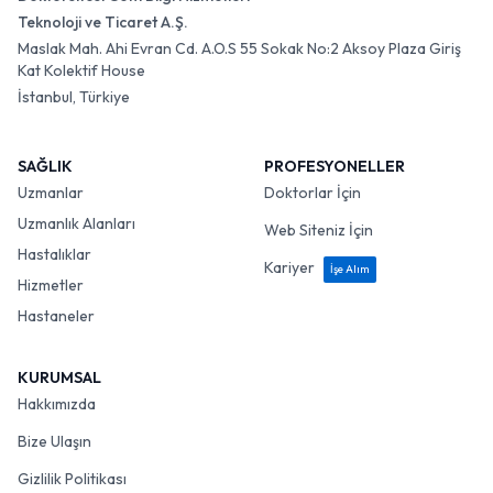
Teknoloji ve Ticaret A.Ş.
Maslak Mah. Ahi Evran Cd. A.O.S 55 Sokak No:2 Aksoy Plaza Giriş
Kat Kolektif House
İstanbul, Türkiye
SAĞLIK
PROFESYONELLER
Uzmanlar
Doktorlar İçin
Uzmanlık Alanları
Web Siteniz İçin
Hastalıklar
Kariyer
İşe Alım
Hizmetler
Hastaneler
KURUMSAL
Hakkımızda
Bize Ulaşın
Gizlilik Politikası