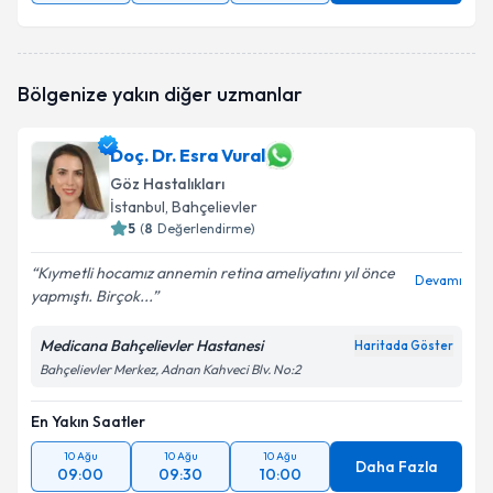
Bölgenize yakın diğer uzmanlar
Doç. Dr. Esra Vural
Göz Hastalıkları
İstanbul
, Bahçelievler
5
(
8
Değerlendirme)
Kıymetli hocamız annemin retina ameliyatını yıl önce
Devamı
yapmıştı. Birçok...
Medicana Bahçelievler Hastanesi
Haritada Göster
Bahçelievler Merkez, Adnan Kahveci Blv. No:2
En Yakın Saatler
10 Ağu
10 Ağu
10 Ağu
Daha Fazla
09:00
09:30
10:00