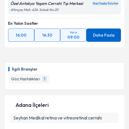
Özel Antakya Yaşam Cerrahi Tıp Merkezi
Haritada Göster
Altınçay Mah. 624. Sokak No 20
En Yakın Saatler
Yarın
16:00
16:30
Daha Fazla
09:00
İlgili Branşlar
Göz Hastalıkları
1
Adana İlçeleri
Seyhan
Medikal retina ve vitreoretinal cerrahi