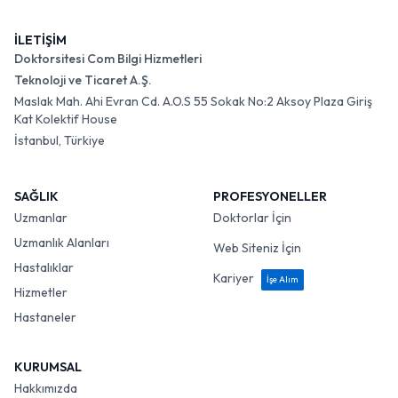
İLETİŞİM
Doktorsitesi Com Bilgi Hizmetleri
Teknoloji ve Ticaret A.Ş.
Maslak Mah. Ahi Evran Cd. A.O.S 55 Sokak No:2 Aksoy Plaza Giriş
Kat Kolektif House
İstanbul, Türkiye
SAĞLIK
PROFESYONELLER
Uzmanlar
Doktorlar İçin
Uzmanlık Alanları
Web Siteniz İçin
Hastalıklar
Kariyer
İşe Alım
Hizmetler
Hastaneler
KURUMSAL
Hakkımızda