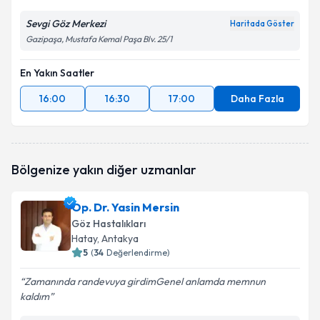
Sevgi Göz Merkezi
Haritada Göster
Gazipaşa, Mustafa Kemal Paşa Blv. 25/1
En Yakın Saatler
16:00
16:30
17:00
Daha Fazla
Bölgenize yakın diğer uzmanlar
Op. Dr. Yasin Mersin
Göz Hastalıkları
Hatay
, Antakya
5
(
34
Değerlendirme)
Zamanında randevuya girdimGenel anlamda memnun
kaldım