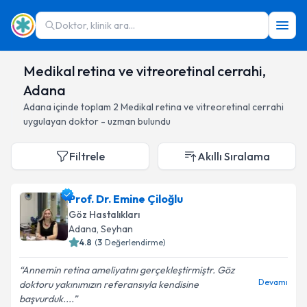
Doktor, klinik ara...
Medikal retina ve vitreoretinal cerrahi,
Adana
Adana
içinde toplam
2
Medikal retina ve vitreoretinal cerrahi
uygulayan doktor - uzman bulundu
Filtrele
Akıllı Sıralama
Prof. Dr. Emine Çiloğlu
Göz Hastalıkları
Adana
, Seyhan
4.8
(
3
Değerlendirme)
Annemin retina ameliyatını gerçekleştirmiştr. Göz
Devamı
doktoru yakınımızın referansıyla kendisine
başvurduk....