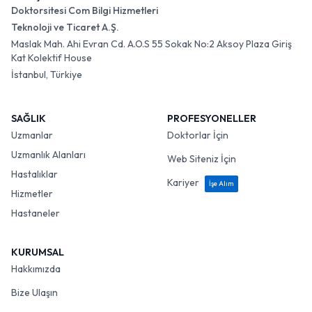
Doktorsitesi Com Bilgi Hizmetleri
Teknoloji ve Ticaret A.Ş.
Maslak Mah. Ahi Evran Cd. A.O.S 55 Sokak No:2 Aksoy Plaza Giriş
Kat Kolektif House
İstanbul, Türkiye
SAĞLIK
PROFESYONELLER
Uzmanlar
Doktorlar İçin
Uzmanlık Alanları
Web Siteniz İçin
Hastalıklar
Kariyer
İşe Alım
Hizmetler
Hastaneler
KURUMSAL
Hakkımızda
Bize Ulaşın