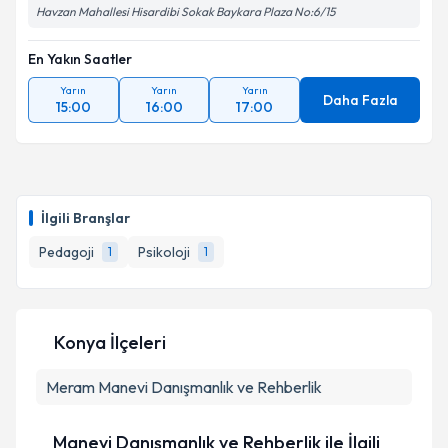
Havzan Mahallesi Hisardibi Sokak Baykara Plaza No:6/15
En Yakın Saatler
Yarın
Yarın
Yarın
Daha Fazla
15:00
16:00
17:00
İlgili Branşlar
Pedagoji
Psikoloji
1
1
Konya İlçeleri
Meram
Manevi Danışmanlık ve Rehberlik
Manevi Danışmanlık ve Rehberlik ile İlgili