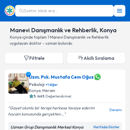
Doktor, klinik ara...
Manevi Danışmanlık ve Rehberlik, Konya
Konya
içinde toplam
1
Manevi Danışmanlık ve Rehberlik
uygulayan doktor - uzman bulundu
Filtrele
Akıllı Sıralama
Uzm. Psk. Mustafa Cem Oğuz
Psikoloji
+
1
diğer
Konya
, Meram
5
(
465
Değerlendirme)
Gayet olumlu bir terapi herkese tavsiye ederim
Devamı
hocam konusunda gerçekten...
Uzman Grup Danışmanlık Merkezi Konya
Haritada Göster