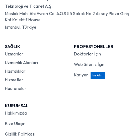
Teknoloji ve Ticaret A.Ş.
Maslak Mah. Ahi Evran Cd. A.O.S 55 Sokak No:2 Aksoy Plaza Giriş
Kat Kolektif House
İstanbul, Türkiye
SAĞLIK
PROFESYONELLER
Uzmanlar
Doktorlar İçin
Uzmanlık Alanları
Web Siteniz İçin
Hastalıklar
Kariyer
İşe Alım
Hizmetler
Hastaneler
KURUMSAL
Hakkımızda
Bize Ulaşın
Gizlilik Politikası