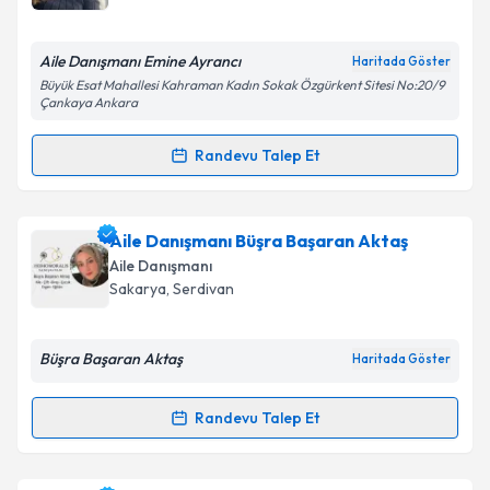
bilgilendireceğiz.
E-posta Adresiniz
Aile Danışmanı Emine Ayrancı
Haritada Göster
Büyük Esat Mahallesi Kahraman Kadın Sokak Özgürkent Sitesi No:20/9
Çankaya Ankara
Randevu Talep Et
Kişisel verilerimin işlenmesine ilişkin
Aydınlatma
Randevu Takvimi Talebi
Metni
'ni okudum ve kişisel verilerimin belirtilen
kapsamda işlenmesini kabul ediyorum.
Aile Danışmanı Emine Ayrancı
için randevu takvimi
Aile Danışmanı Büşra Başaran Aktaş
talebi oluşturun. Size bu uzmandan randevu almanız
Aile Danışmanı
Takvim Talebini Gönder
için bir takvim hazırlandığında e-posta ile
Sakarya
,
Serdivan
bilgilendireceğiz.
E-posta Adresiniz
Büşra Başaran Aktaş
Haritada Göster
Randevu Talep Et
Randevu Takvimi Talebi
Kişisel verilerimin işlenmesine ilişkin
Aydınlatma
Metni
'ni okudum ve kişisel verilerimin belirtilen