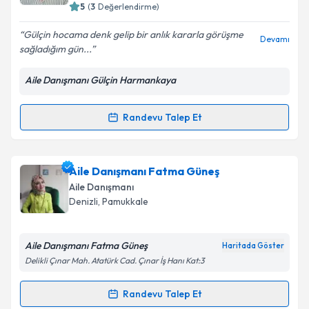
bilgilendireceğiz.
5
(
3
Değerlendirme)
E-posta Adresiniz
Gülçin hocama denk gelip bir anlık kararla görüşme
Devamı
sağladığım gün...
Aile Danışmanı Gülçin Harmankaya
Kişisel verilerimin işlenmesine ilişkin
Aydınlatma
Metni
'ni okudum ve kişisel verilerimin belirtilen
Randevu Talep Et
Randevu Takvimi Talebi
kapsamda işlenmesini kabul ediyorum.
Takvim Talebini Gönder
Aile Danışmanı Gülçin Harmankaya
için randevu
Aile Danışmanı Fatma Güneş
takvimi talebi oluşturun. Size bu uzmandan randevu
Aile Danışmanı
almanız için bir takvim hazırlandığında e-posta ile
Denizli
,
Pamukkale
bilgilendireceğiz.
E-posta Adresiniz
Aile Danışmanı Fatma Güneş
Haritada Göster
Delikli Çınar Mah. Atatürk Cad. Çınar İş Hanı Kat:3
Randevu Talep Et
Randevu Takvimi Talebi
Kişisel verilerimin işlenmesine ilişkin
Aydınlatma