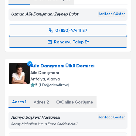
Uzman Aile Danışmanı Zeynep Bulut
Haritada Göster
0 (850) 474 11 87
Randevu Takvimi Talebi
Randevu Talep Et
Uzman Aile Danışmanı Zeynep Akbulut
için
randevu takvimi talebi oluşturun. Size bu uzmandan
Aile Danışmanı Ülkü Demirci
randevu almanız için bir takvim hazırlandığında e-
posta ile bilgilendireceğiz.
Aile Danışmanı
Antalya
,
Alanya
E-posta Adresiniz
5
(
1
Değerlendirme)
Adres
1
Adres
2
Online Görüşme
Kişisel verilerimin işlenmesine ilişkin
Aydınlatma
Alanya Başkent Hastanesi
Haritada Göster
Metni
'ni okudum ve kişisel verilerimin belirtilen
Saray Mahallesi Yunus Emre Caddesi No:1
kapsamda işlenmesini kabul ediyorum.