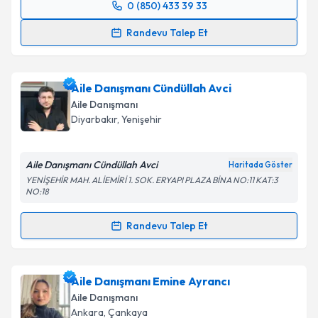
0 (850) 433 39 33
Randevu Takvimi Talebi
Takvim Talebini Gönder
Randevu Talep Et
Aile Danışmanı Ülkü Demirci
için randevu takvimi
talebi oluşturun. Size bu uzmandan randevu almanız
Aile Danışmanı Cündüllah Avci
için bir takvim hazırlandığında e-posta ile
bilgilendireceğiz.
Aile Danışmanı
Diyarbakır
,
Yenişehir
E-posta Adresiniz
Aile Danışmanı Cündüllah Avci
Haritada Göster
YENİŞEHİR MAH. ALİEMİRİ 1. SOK. ERYAPI PLAZA BİNA NO:11 KAT:3
NO:18
Kişisel verilerimin işlenmesine ilişkin
Aydınlatma
Metni
'ni okudum ve kişisel verilerimin belirtilen
Randevu Talep Et
kapsamda işlenmesini kabul ediyorum.
Randevu Takvimi Talebi
Takvim Talebini Gönder
Aile Danışmanı Cündüllah Avci
için randevu takvimi
Aile Danışmanı Emine Ayrancı
talebi oluşturun. Size bu uzmandan randevu almanız
Aile Danışmanı
için bir takvim hazırlandığında e-posta ile
Ankara
,
Çankaya