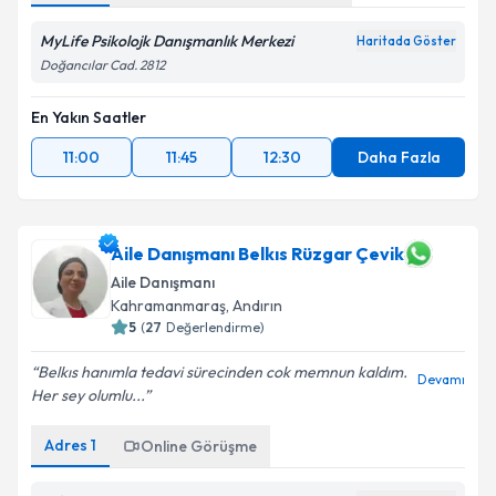
MyLife Psikolojk Danışmanlık Merkezi
Haritada Göster
Doğancılar Cad. 2812
En Yakın Saatler
11:00
11:45
12:30
Daha Fazla
Aile Danışmanı Belkıs Rüzgar Çevik
Aile Danışmanı
Kahramanmaraş
,
Andırın
5
(
27
Değerlendirme)
Belkıs hanımla tedavi sürecinden cok memnun kaldım.
Devamı
Her sey olumlu...
Adres
1
Online Görüşme