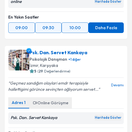
online
Haritada Göster
En Yakın Saatler
09:00
09:30
10:00
Daha Fazla
Psk. Dan. Servet Kankaya
Psikolojik Danışman
+
1
diğer
İzmir
,
Karşıyaka
5
(
29
Değerlendirme)
Geçmez sandığım olaylari emdr terapisiyle
Devamı
hallettigimi görünce sevinçten ağlıyorum servet...
Adres
1
Online Görüşme
Psk. Dan. Servet Kankaya
Haritada Göster