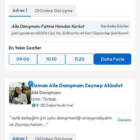
Adres
1
Online Görüşme
Aile Danışmanı Fatma Handan Korkut
Haritada Göster
Şehirgösteren 68004 Cad. No 32 Bina No 49 Kat 1 Gaziantep Şehitkamil
En Yakın Saatler
09:00
10:10
11:20
Daha Fazla
Uzman Aile Danışmanı Zeynep Akbulut
Aile Danışmanı
İzmir
,
Torbalı
5
(
21
Değerlendirme)
aylık bebeğim için uyku danışmanlığı arayışındaydım
Devamı
ve Zeynep hanım...
Adres
1
Online Görüşme