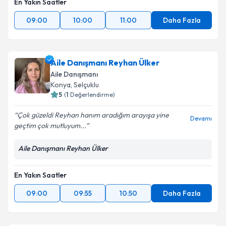
En Yakın Saatler
09:00
10:00
11:00
Daha Fazla
Aile Danışmanı Reyhan Ülker
Aile Danışmanı
Konya
,
Selçuklu
5
(
1
Değerlendirme)
Çok güzeldi Reyhan hanım aradığım arayışa yine
Devamı
geçtim çok mutluyum...
Aile Danışmanı Reyhan Ülker
En Yakın Saatler
09:00
09:55
10:50
Daha Fazla