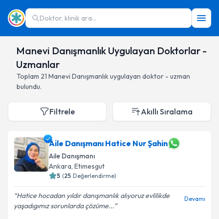
Doktor, klinik ara...
Manevi Danışmanlık Uygulayan Doktorlar -
Uzmanlar
Toplam
21
Manevi Danışmanlık
uygulayan doktor - uzman
bulundu.
Filtrele
Akıllı Sıralama
Aile Danışmanı Hatice Nur Şahin
Aile Danışmanı
Ankara
,
Etimesgut
5
(
25
Değerlendirme)
Hatice hocadan yıldır danışmanlık alıyoruz evlilikde
Devamı
yaşadıgımız sorunlarda çözüme...