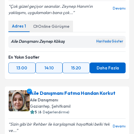
Çok güzel geçiyor seanslar. Zeynep Hanım'ın
Devamı
yaklaşımı, uygulamaları bana çok...
Adres
1
Online Görüşme
Aile Danışmanı Zeynep Kökaş
Haritada Göster
En Yakın Saatler
13:00
14:10
15:20
Daha Fazla
Aile Danışmanı Fatma Handan Korkut
Aile Danışmanı
Gaziantep
,
Şehitkamil
5
(
6
Değerlendirme)
Sizin gibi bir Rehber ile karşılaşmak hayattaki belki tek
Devamı
ve...