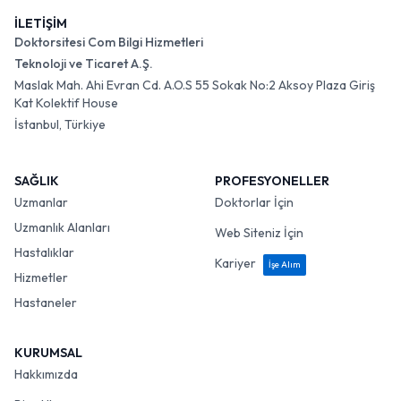
İLETİŞİM
Doktorsitesi Com Bilgi Hizmetleri
Teknoloji ve Ticaret A.Ş.
Maslak Mah. Ahi Evran Cd. A.O.S 55 Sokak No:2 Aksoy Plaza Giriş
Kat Kolektif House
İstanbul, Türkiye
SAĞLIK
PROFESYONELLER
Uzmanlar
Doktorlar İçin
Uzmanlık Alanları
Web Siteniz İçin
Hastalıklar
Kariyer
İşe Alım
Hizmetler
Hastaneler
KURUMSAL
Hakkımızda