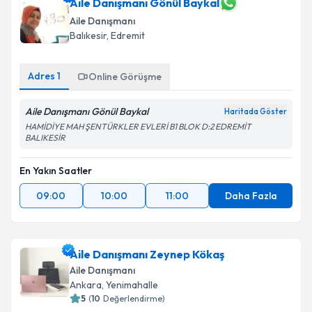
Aile Danışmanı Gönül Baykal
Aile Danışmanı
Balıkesir
,
Edremit
Adres
1
Online Görüşme
Aile Danışmanı Gönül Baykal
Haritada Göster
HAMİDİYE MAH ŞENTÜRKLER EVLERİ B1 BLOK D:2 EDREMİT
BALIKESİR
En Yakın Saatler
09:00
10:00
11:00
Daha Fazla
Aile Danışmanı Zeynep Kökaş
Aile Danışmanı
Ankara
,
Yenimahalle
5
(
10
Değerlendirme)