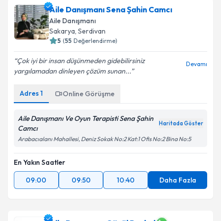
Aile Danışmanı Sena Şahin Camcı
Aile Danışmanı
Sakarya
,
Serdivan
5
(
55
Değerlendirme)
Çok iyi bir insan düşünmeden gidebilirsiniz
Devamı
yargılamadan dinleyen çözüm sunan...
Adres
1
Online Görüşme
Aile Danışmanı Ve Oyun Terapisti Sena Şahin
Haritada Göster
Camcı
Arabacıalanı Mahallesi, Deniz Sokak No:2 Kat:1 Ofis No:2 Bina No:5
En Yakın Saatler
09:00
09:50
10:40
Daha Fazla