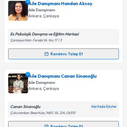
kapsamda işlenmesini kabul ediyorum.
Aile Danışmanı Büşra Başaran Aktaş
için randevu
Aile Danışmanı Handan Aksoy
takvimi talebi oluşturun. Size bu uzmandan randevu
Aile Danışmanı
almanız için bir takvim hazırlandığında e-posta ile
Ankara
,
Çankaya
bilgilendireceğiz.
Takvim Talebini Gönder
E-posta Adresiniz
Es Psikolojik Danışma ve Eğitim Merkezi
Çankaya Mah. Farabi Sk. No: 17 / 3
Randevu Talep Et
Randevu Takvimi Talebi
Kişisel verilerimin işlenmesine ilişkin
Aydınlatma
Metni
'ni okudum ve kişisel verilerimin belirtilen
kapsamda işlenmesini kabul ediyorum.
Aile Danışmanı Handan Aksoy
için randevu takvimi
Aile Danışmanı Canan Sinanoğlu
talebi oluşturun. Size bu uzmandan randevu almanız
Aile Danışmanı
için bir takvim hazırlandığında e-posta ile
Takvim Talebini Gönder
Ankara
,
Çankaya
bilgilendireceğiz.
E-posta Adresiniz
Canan Sinanoğlu
Haritada Göster
Çukurambar, Besa Kule, 1480. Sk. 2/A, 06510
Randevu Talep Et