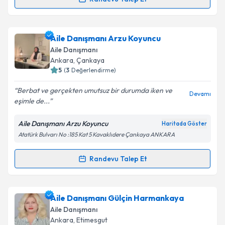
Randevu Takvimi Talebi
Kişisel verilerimin işlenmesine ilişkin
Aydınlatma
Metni
'ni okudum ve kişisel verilerimin belirtilen
kapsamda işlenmesini kabul ediyorum.
Aile Danışmanı Canan Sinanoğlu
için randevu
Aile Danışmanı Arzu Koyuncu
takvimi talebi oluşturun. Size bu uzmandan randevu
Aile Danışmanı
almanız için bir takvim hazırlandığında e-posta ile
Takvim Talebini Gönder
Ankara
,
Çankaya
bilgilendireceğiz.
5
(
3
Değerlendirme)
E-posta Adresiniz
Berbat ve gerçekten umutsuz bir durumda iken ve
Devamı
eşimle de...
Aile Danışmanı Arzu Koyuncu
Haritada Göster
Atatürk Bulvarı No :185 Kat 5 Kavaklıdere Çankaya ANKARA
Kişisel verilerimin işlenmesine ilişkin
Aydınlatma
Metni
'ni okudum ve kişisel verilerimin belirtilen
kapsamda işlenmesini kabul ediyorum.
Randevu Talep Et
Randevu Takvimi Talebi
Takvim Talebini Gönder
Aile Danışmanı Arzu Koyuncu
için randevu takvimi
Aile Danışmanı Gülçin Harmankaya
talebi oluşturun. Size bu uzmandan randevu almanız
Aile Danışmanı
için bir takvim hazırlandığında e-posta ile
Ankara
,
Etimesgut