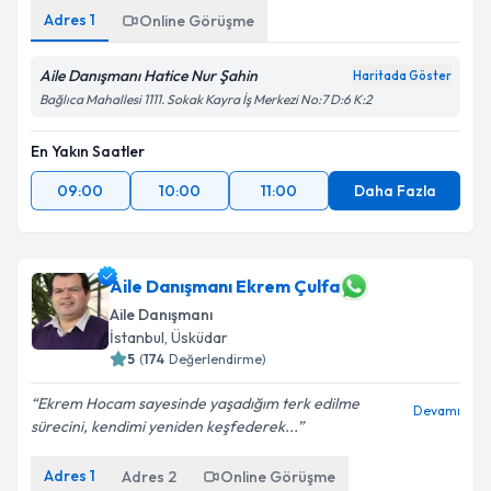
Adres
1
Online Görüşme
Aile Danışmanı Hatice Nur Şahin
Haritada Göster
Bağlıca Mahallesi 1111. Sokak Kayra İş Merkezi No:7 D:6 K:2
En Yakın Saatler
09:00
10:00
11:00
Daha Fazla
Aile Danışmanı Ekrem Çulfa
Aile Danışmanı
İstanbul
,
Üsküdar
5
(
174
Değerlendirme)
Ekrem Hocam sayesinde yaşadığım terk edilme
Devamı
sürecini, kendimi yeniden keşfederek...
Adres
1
Adres
2
Online Görüşme