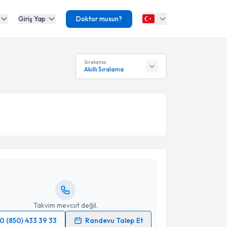
Giriş Yap
Doktor musun?
Sıralama
Akıllı Sıralama
akvimi Talebi
şmanı Ülkü Demirci
için randevu takvimi talebi
Size bu uzmandan randevu almanız için bir takvim
ında e-posta ile bilgilendireceğiz.
resiniz
Takvim mevcut değil.
0 (850) 433 39 33
Randevu Talep Et