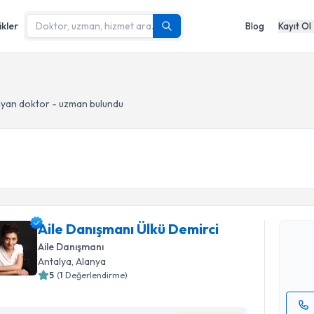
ikler
Blog
Kayıt Ol
yan doktor - uzman bulundu
Randevu T
Aile Danı
oluşturun. 
Aile Danışmanı Ülkü Demirci
hazırlandığ
Aile Danışmanı
E-posta Ad
Antalya
, Alanya
5
(
1
Değerlendirme)