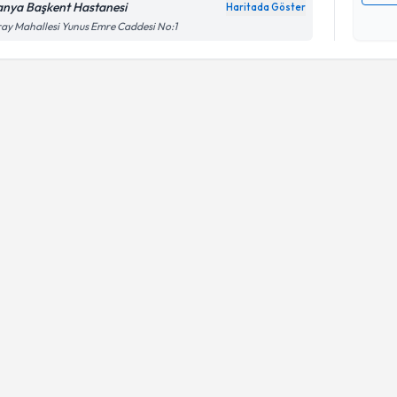
anya Başkent Hastanesi
Haritada Göster
Kişisel
ay Mahallesi Yunus Emre Caddesi No:1
okudum
işlenm