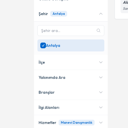
Al
Sar
Şehir
Antalya
Online danışmanlık sunan
uzmanları göster
Sadece
Antalya
bölgesinde
uzman ara
Antalya
İlçe
Yakınımda Ara
Branşlar
Konumuma yakın uzmanları
Alanya
göster
İlgi Alanları
Hizmetler
Manevi Danışmanlık
Aile Danışmanı