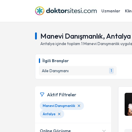
Uzmanlar
Klin
Manevi Danışmanlık, Antalya
Antalya
içinde toplam
1
Manevi Danışmanlık
uygula
İlgili Branşlar
Aile Danışmanı
1
Aktif Filtreler
Manevi Danışmanlık
Antalya
Online Görüşme