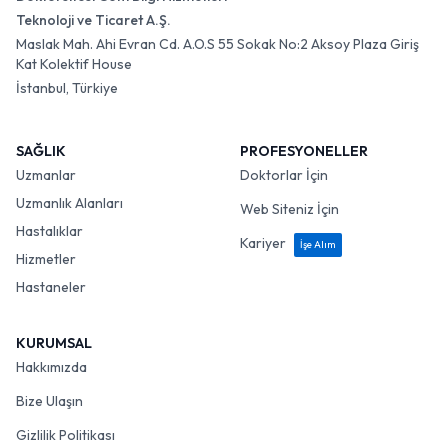
Teknoloji ve Ticaret A.Ş.
Maslak Mah. Ahi Evran Cd. A.O.S 55 Sokak No:2 Aksoy Plaza Giriş
Kat Kolektif House
İstanbul, Türkiye
SAĞLIK
PROFESYONELLER
Uzmanlar
Doktorlar İçin
Uzmanlık Alanları
Web Siteniz İçin
Hastalıklar
Kariyer
İşe Alım
Hizmetler
Hastaneler
KURUMSAL
Hakkımızda
Bize Ulaşın
Gizlilik Politikası