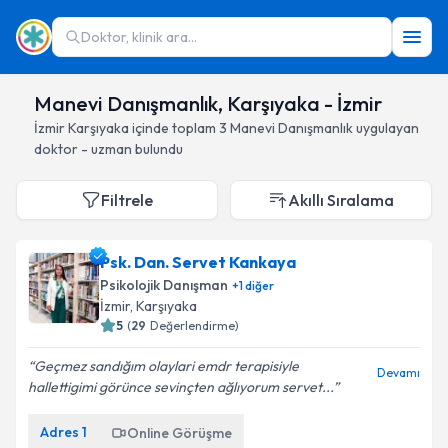
Doktor, klinik ara...
Manevi Danışmanlık, Karşıyaka - İzmir
İzmir
Karşıyaka
içinde toplam
3
Manevi Danışmanlık
uygulayan
doktor - uzman bulundu
Filtrele
Akıllı Sıralama
Psk. Dan. Servet Kankaya
Psikolojik Danışman
+
1
diğer
İzmir
, Karşıyaka
5
(
29
Değerlendirme)
Geçmez sandığım olaylari emdr terapisiyle
Devamı
hallettigimi görünce sevinçten ağlıyorum servet...
Adres
1
Online Görüşme