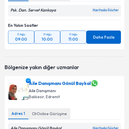
Psk. Dan. Servet Kankaya
Haritada Göster
En Yakın Saatler
11 Ağu
11 Ağu
11 Ağu
Daha Fazla
09:00
10:00
11:00
Bölgenize yakın diğer uzmanlar
Aile Danışmanı Gönül Baykal
Aile Danışmanı
Balıkesir
, Edremit
Adres
1
Online Görüşme
Aile Danışmanı Gönül Baykal
Haritada Göster