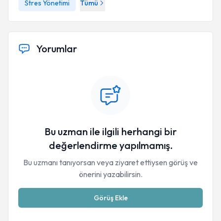
saat)CİSED – PSİKODER Dr. Cem KEÇE
Stres Yönetimi
Tümü
Dr. Cem Keçe ( Bilişsel Davranışçı Psikoterapi Kuramı ,
Psikodinamik Psikoterapi Kuramı,Varoluşsal
Psikoterapi Kuramı, Masterson Kuramı,Şema Terapi….)
Yorumlar
Masterson Kuramı Eğitimi -Meral Aydın
Cinsel Terapi -Prof. Psikiyatr Dr. Gerald R.Weeks
Psikopatolojiler ve Nevrozu konu alan Güz Okulu
Eğitimi -Prof. Pskiyatr. Dr. Vamık
Bu uzman ile ilgili herhangi bir
değerlendirme yapılmamış.
Bu uzmanı tanıyorsan veya ziyaret ettiysen görüş ve
önerini yazabilirsin.
Görüş Ekle