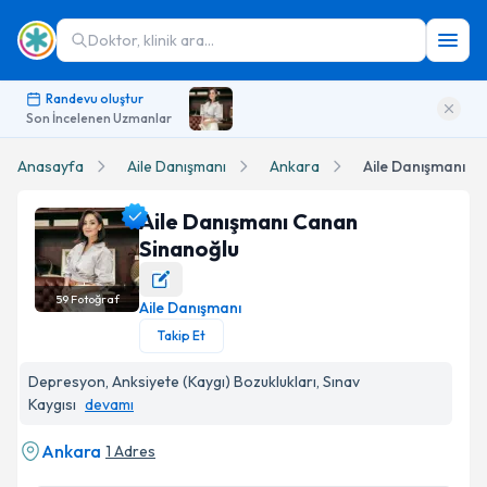
Doktor, klinik ara...
Randevu oluştur
Son İncelenen Uzmanlar
Anasayfa
Aile Danışmanı
Ankara
Aile Danışmanı C
Aile Danışmanı Canan
Sinanoğlu
59
Fotoğraf
Aile Danışmanı
Aile Danışmanı Canan Sinanoğlu Profil Fotoğrafı
Takip Et
Depresyon, Anksiyete (Kaygı) Bozuklukları, Sınav
Kaygısı
devamı
Ankara
1 Adres