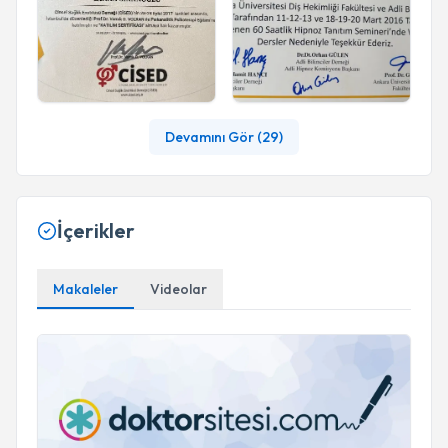
Devamını Gör (
29
)
İçerikler
Makaleler
Videolar
Panik Bozukluk Nedir?