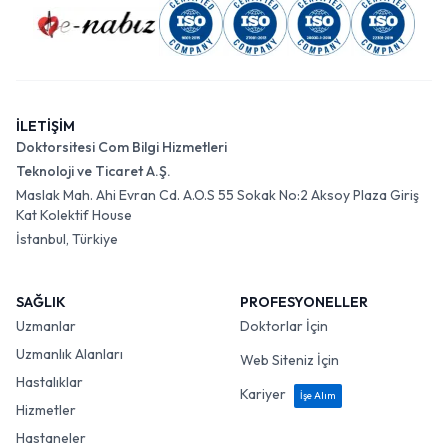
İLETİŞİM
Doktorsitesi Com Bilgi Hizmetleri
Teknoloji ve Ticaret A.Ş.
Maslak Mah. Ahi Evran Cd. A.O.S 55 Sokak No:2 Aksoy Plaza Giriş
Kat Kolektif House
İstanbul, Türkiye
SAĞLIK
PROFESYONELLER
Uzmanlar
Doktorlar İçin
Uzmanlık Alanları
Web Siteniz İçin
Hastalıklar
Kariyer
İşe Alım
Hizmetler
Hastaneler