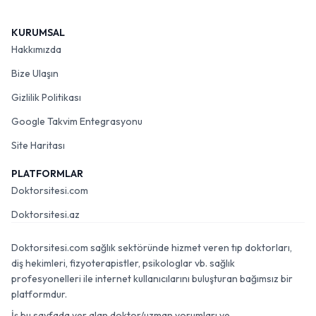
KURUMSAL
Hakkımızda
Bize Ulaşın
Gizlilik Politikası
Google Takvim Entegrasyonu
Site Haritası
PLATFORMLAR
Doktorsitesi.com
Doktorsitesi.az
Doktorsitesi.com sağlık sektöründe hizmet veren tıp doktorları,
diş hekimleri, fizyoterapistler, psikologlar vb. sağlık
profesyonelleri ile internet kullanıcılarını buluşturan bağımsız bir
platformdur.
İş bu sayfada yer alan doktor/uzman yorumları ve