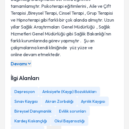
tamamlamıştır. Psikoterapi eğitimlerini , Aile ve Çift
Terapisi ,Bireysel Terapi, Cinsel Terapi , Grup Terapisi
ve Hipnoterapi gibi farklı bir çok alanda almıştır. Uzun
yıllar Sağlık Araştırmaları Genel Müdürlüğü , Sağlık
Hizmetleri Genel Müdürlüğü gibi Sağlık Bakanlığı'nın
farklı kurumlarında görev yapmıştır . Şu an
çalışmalarına kendi kliniğinde yüz yüze ve
online devam etmektedir.
ALDIĞI EĞİTİMLER ;
Devamı
Mevlana Üniversitesi Aile Danışmanlığı Eğitimi.
Sigara Alkol ve Uyuşturucu Bağımlılığı Danışmanlık
İlgi Alanları
Sertifika Eğitimi-Amerika
Birleşik Devletleri Madde Kullanımı Danışmanları Birliği
Depresyon
Anksiyete (Kaygı) Bozuklukları
(NAADAC)-Yakındoğu Üniversitesi.
Sınav Kaygısı
Akran Zorbalığı
Ayrılık Kaygısı
Bütüncül Psikoterapi Eğitimi Prof.Dr. Psikiyatr Cengiz
GÜLEÇ ve Prof.Dr.Psikiyatr Vamık VOLKAN
Bireysel Danışmanlık
Evlilik sorunları
İleri Düzey Evlilik Terapisi,
Kardeş Kıskançlığı
Okul Başarısızlığı
Cinsel İşlev Bozukluklarında Cinsel Terapi Eğitimi-(120