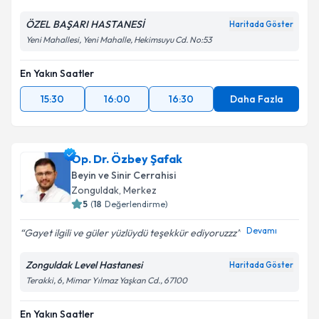
ÖZEL BAŞARI HASTANESİ
Haritada Göster
Yeni Mahallesi, Yeni Mahalle, Hekimsuyu Cd. No:53
En Yakın Saatler
15:30
16:00
16:30
Daha Fazla
Op. Dr. Özbey Şafak
Beyin ve Sinir Cerrahisi
Zonguldak
, Merkez
5
(
18
Değerlendirme)
Devamı
Gayet ilgili ve güler yüzlüydü teşekkür ediyoruzzz
Zonguldak Level Hastanesi
Haritada Göster
Terakki, 6, Mimar Yılmaz Yaşkan Cd., 67100
En Yakın Saatler