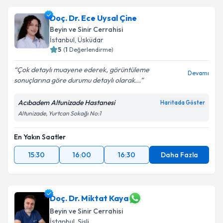
Op. Dr. Batuhan Kartal
için randevu takvimi talebi
Doç. Dr. Ece Uysal Çine
oluşturun. Size bu uzmandan randevu almanız için bir
Beyin ve Sinir Cerrahisi
takvim hazırlandığında e-posta ile bilgilendireceğiz.
İstanbul
, Üsküdar
5
(
1
Değerlendirme)
E-posta Adresiniz
Çok detaylı muayene ederek, görüntüleme
Devamı
sonuçlarına göre durumu detaylı olarak...
Acıbadem Altunizade Hastanesi
Haritada Göster
Kişisel verilerimin işlenmesine ilişkin
Aydınlatma
Altunizade, Yurtcan Sokağı No:1
Metni
'ni okudum ve kişisel verilerimin belirtilen
kapsamda işlenmesini kabul ediyorum.
En Yakın Saatler
15:30
16:00
16:30
Daha Fazla
Takvim Talebini Gönder
Doç. Dr. Miktat Kaya
Beyin ve Sinir Cerrahisi
İstanbul
, Şişli