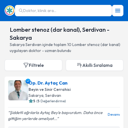
Doktor, klinik ara...
Lomber stenoz (dar kanal), Serdivan -
Sakarya
Sakarya
Serdivan
içinde toplam
10
Lomber stenoz (dar kanal)
uygulayan doktor - uzman bulundu
Filtrele
Akıllı Sıralama
Op. Dr. Aytaç Can
Beyin ve Sinir Cerrahisi
Sakarya
, Serdivan
5
(
5
Değerlendirme)
Şiddetli ağrılarla Aytaç Bey’e başvurdum. Daha önce
Devamı
gittiğim yerlerde ameliyat...