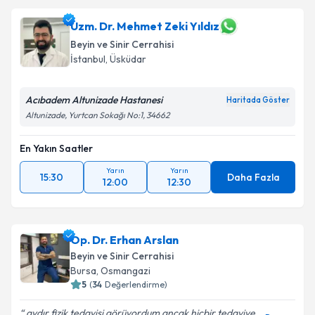
Uzm. Dr. Mehmet Zeki Yıldız
Beyin ve Sinir Cerrahisi
İstanbul
, Üsküdar
Acıbadem Altunizade Hastanesi
Haritada Göster
Altunizade, Yurtcan Sokağı No:1, 34662
En Yakın Saatler
Yarın
Yarın
15:30
Daha Fazla
12:00
12:30
Op. Dr. Erhan Arslan
Beyin ve Sinir Cerrahisi
Bursa
, Osmangazi
5
(
34
Değerlendirme)
aydır fizik tedavisi görüyordum ancak hiçbir tedaviye