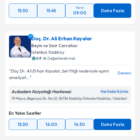
Yarın
15:30
15:45
Daha Fazla
09:00
Doç. Dr. Ali Erhan Kayalar
Beyin ve Sinir Cerrahisi
İstanbul
, Kadıköy
4.9
(
4
Değerlendirme)
Doç Dr. Ali Erhan Kayalar, bel fıtığı nedeniyle eşimi
Devamı
ameliyat...
Acıbadem Kozyatağı Hastanesi
Haritada Göster
19 Mayıs, Begonya Sk. No:12, 34736 Kadıköy/İstanbul Kadıköy / İstanbul
En Yakın Saatler
15:30
16:00
16:30
Daha Fazla