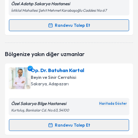
Özel Adatıp Sakarya Hastanesi
İstiklal Mahallesi Şehit Mehmet Karabaşoğlu Caddesi No:67
Randevu Talep Et
Randevu Takvimi Talebi
Op. Dr. Aytaç Can
için randevu takvimi talebi
Bölgenize yakın diğer uzmanlar
oluşturun. Size bu uzmandan randevu almanız için bir
takvim hazırlandığında e-posta ile bilgilendireceğiz.
Op. Dr. Batuhan Kartal
E-posta Adresiniz
Beyin ve Sinir Cerrahisi
Sakarya
, Adapazarı
Özel Sakarya Bilge Hastanesi
Kişisel verilerimin işlenmesine ilişkin
Aydınlatma
Haritada Göster
Metni
'ni okudum ve kişisel verilerimin belirtilen
Kurtuluş, Bankalar Cd. No:63, 54100
kapsamda işlenmesini kabul ediyorum.
Randevu Talep Et
Randevu Takvimi Talebi
Takvim Talebini Gönder