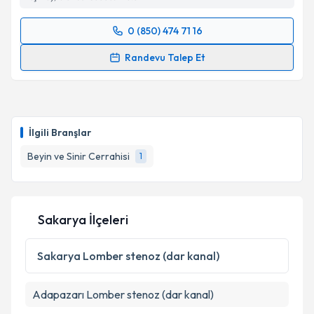
0 (850) 474 71 16
Randevu Takvimi Talebi
Randevu Talep Et
Dr. Barış Peker
için randevu takvimi talebi oluşturun.
Size bu uzmandan randevu almanız için bir takvim
hazırlandığında e-posta ile bilgilendireceğiz.
İlgili Branşlar
E-posta Adresiniz
Beyin ve Sinir Cerrahisi
1
Kişisel verilerimin işlenmesine ilişkin
Aydınlatma
Sakarya İlçeleri
Metni
'ni okudum ve kişisel verilerimin belirtilen
kapsamda işlenmesini kabul ediyorum.
Sakarya
Lomber stenoz (dar kanal)
Takvim Talebini Gönder
Adapazarı
Lomber stenoz (dar kanal)