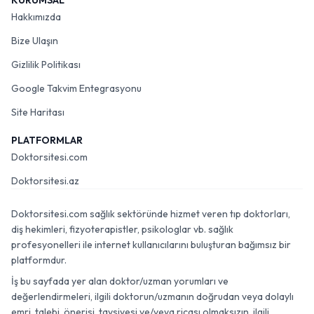
KURUMSAL
Hakkımızda
Bize Ulaşın
Gizlilik Politikası
Google Takvim Entegrasyonu
Site Haritası
PLATFORMLAR
Doktorsitesi.com
Doktorsitesi.az
Doktorsitesi.com sağlık sektöründe hizmet veren tıp doktorları,
diş hekimleri, fizyoterapistler, psikologlar vb. sağlık
profesyonelleri ile internet kullanıcılarını buluşturan bağımsız bir
platformdur.
İş bu sayfada yer alan doktor/uzman yorumları ve
değerlendirmeleri, ilgili doktorun/uzmanın doğrudan veya dolaylı
emri, talebi, önerisi, tavsiyesi ve/veya ricası olmaksızın, ilgili