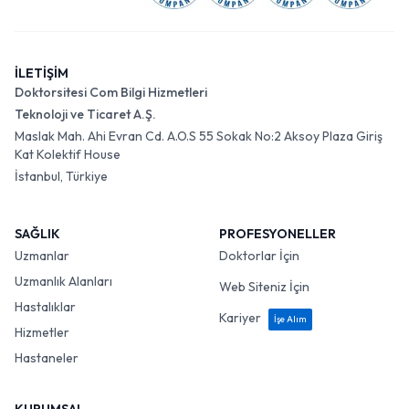
İLETİŞİM
Doktorsitesi Com Bilgi Hizmetleri
Teknoloji ve Ticaret A.Ş.
Maslak Mah. Ahi Evran Cd. A.O.S 55 Sokak No:2 Aksoy Plaza Giriş
Kat Kolektif House
İstanbul, Türkiye
SAĞLIK
PROFESYONELLER
Uzmanlar
Doktorlar İçin
Uzmanlık Alanları
Web Siteniz İçin
Hastalıklar
Kariyer
İşe Alım
Hizmetler
Hastaneler