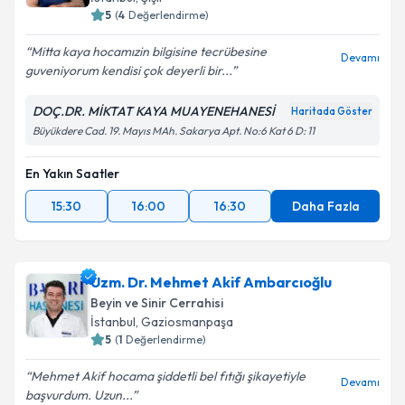
5
(
4
Değerlendirme)
Mitta kaya hocamızin bilgisine tecrübesine
Devamı
guveniyorum kendisi çok deyerli bir...
DOÇ.DR. MİKTAT KAYA MUAYENEHANESİ
Haritada Göster
Büyükdere Cad. 19. Mayıs MAh. Sakarya Apt. No:6 Kat 6 D: 11
En Yakın Saatler
15:30
16:00
16:30
Daha Fazla
Uzm. Dr. Mehmet Akif Ambarcıoğlu
Beyin ve Sinir Cerrahisi
İstanbul
, Gaziosmanpaşa
5
(
1
Değerlendirme)
Mehmet Akif hocama şiddetli bel fıtığı şikayetiyle
Devamı
başvurdum. Uzun...